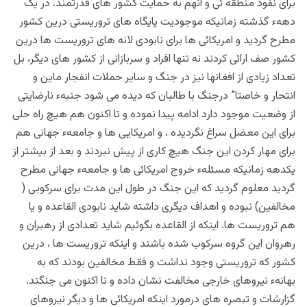
برای نفوذ منطقه ئی و آنهم به حمایت کشور های قدرتمند. در یک
دههء گذشته زمانیکه موجودیت پایگاه های تروریستی درین کشور
مطرح گردید و امریکائی ها برای نابودی لانه های تروریست ها درین
کشور صف ارائی کردند نه تنها افراد و سربازانی از کشور های دیگر، بل
تعداد زیادی از افغانها نیز در جنگ و سایر حملات انفجار ماین و
انتحار و خاصتا” درجنگ با طالبان که دیده می شود جنبهء نارضایتی
از وضعیت موجود دارد ادامه پیدا نموده و تا اکنون هم هیچ راه حلی
برای این معضل سراغ نگردیده ، و امریکایی ها و جامعهء جهانی هم
برای مهار کردن این جنگ هیچ کاری از پیش نبردند و بعد از بیشتر از
یکدهه زمانیکه مسئلهء خروج امریکائی ها و جامعهء جهانی مطرح
گردید معلوم گردید که این جنگ در طول این مدت برای سرکوبی (
مخالفین) نبوده و اهداف دیگری داشته شاید نابودی القاعده و یا
هم تروریست ها. اینکه از القاعده بگوئیم شاید تعدادی از رهبران و
رهروان این گروه سرکوب شده باشند و اینکه تروریست ها ، درین
کشور که تروریستی وجود نداشت و فقط مخالفین بودند که به
بهانهء نیروهای خارجی مخالفت نشان داده و تا اکنون می جنگند.
گزارشات و تبصره های درمورد اینکه امریکائی ها و دیگر نیروهای