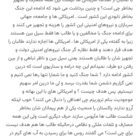
با طالبان از اهداف امریکائی ها نیست این همه مصارف و تجهیز
بخاطر چی است؟ و چنین برداشت می شود که ادامهء این جنگ
بخاطر نابودی این کشور است . امریکائی ها و جامعهء جهانی
سربازان و نیروهای امنیتی این کشور را هزینه و تجهیز می کنند و
برای ادامهء جنگ با مخالفین و یا طالب ها فقط سیل بین هستند
زیرا به گفتهء یکی از امریکائی ها ، امریکائی ها اجازه ندارند طالبان را
هدف قرار دهند و فقط نظاره گر جنگ نیروهای امنیتی دولت و
تجهیز شان با طالبان هستند یعنی سیل بین و ناظر تباهی و از بین
رفتن دو طرف. نمیدانم این چه درامه و سناریوی است که درین
کشور ادامه دارد ؟ شما جنگ کنید و ما شمارا تنها رها نمی کنیم و
نمی گزاریم دشمن شما بقدرت برسد و لی ما درین امر سهیم
نیستیم. پس هدف چیست ؟ و امریکائی های با این بهانه و
موجودیت بنام تروریزم چی اهدافی را دنبال می کنند؟ خوب اینکه
آرزو ندارند پاکستان را منحیث یکی از هم پیمانان شان بخاطر
شکست طالب ها مآیوس سازند حرف دیگری است ولی این همه
مصارف و تلفات ملکی و نظامی درحالیکه طالب ها هم هدف نیست
برای چی است؟ می گفتند روس ها برای رسیدن به آب های گرم در