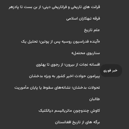
قرائت های تاریخی و فراتاریخی دینی؛ از بن بست تا پادزهر
فرقه تبهکاران اسلامی
علم تاریخ
«آینده فدراسیون روسیه پس از پوتین؛ تحلیل یک
سناریوی محتمل»
افسانه نجات از بیرون؛ از رجوی تا پهلوی
خبر فوری
پیرامون حوادث اخیر کشور به ویژه بدخشان
تحولات بدخشان؛ نشانه‌های سقوط یا پایان مأموریت
طالبان
کاوشِ چندو‌چونِ ماتریالیسم دیالکتیک
برگه های از تاریخ افغانستان