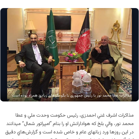
مذاکرات عطا محمد نور با رئیس جمهوری با بگومگوهای زیادی همراه بوده است
مذاكرات اشرف غني احمدزی، رئيس حكومت وحدت ملي و عطا
محمد نور، والي بلخ كه هوادارانش او را بنام “امپراتور شمال” ميدانند
در اين روزها ورد زبان‎های عام و خاص شده است و گزارش‌هاي دقيق