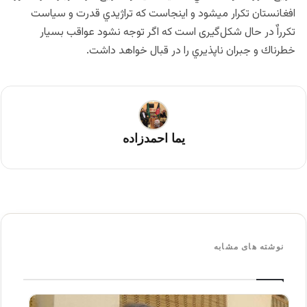
افغانستان تكرار ميشود و اينجاست كه تراژيدي قدرت و سياست
تكرراٌ در حال شكل‌گيری است كه اگر توجه نشود عواقب بسيار
خطرناك و جبران ناپذيري را در قبال خواهد داشت.
یما احمدزاده
نوشته های مشابه