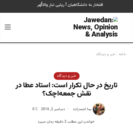
افتخار به دانشگاهیان آ ریایی تبارِ والاگُهر
جستجو برای
منو
خانه
/
خبر و دیدگاه
خبر و دیدگاه
تاریخ در حال تکرار است: استاد عطا در
نقش جمعه‌اچک؟
یما احمدزاده
دسامبر 2, 2016
0
خواندن این مطلب 2 دقیقه زمان میبرد