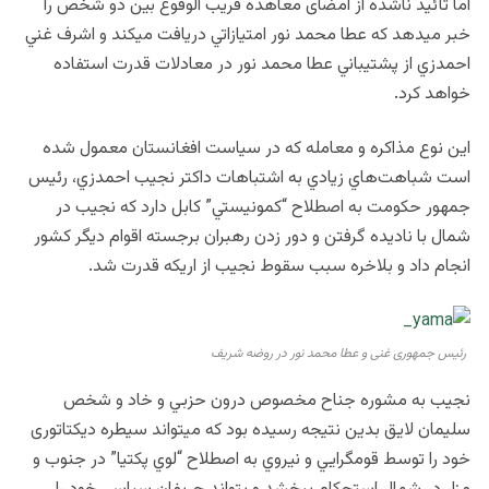
اما تأئيد ناشده ا
ز امضای معاهده قريب الوقوع بين دو شخص را
خبر ميدهد كه عطا محمد نور امتيازاتي دريافت ميكند و اشرف غني
احمدزي از پشتيباني عطا محمد نور در معادلات قدرت استفاده
خواهد كرد.
اين نوع مذاكره و معامله كه در سياست افغانستان معمول شده
است شباهت‌هاي زيادي به اشتباهات داكتر نجيب احمدزي، رئيس
جمهور حكومت به اصطلاح “كمونيستي” كابل دارد كه نجيب در
شمال با ناديده گرفتن و دور زدن رهبران برجسته اقوام ديگر كشور
انجام داد و بلاخره سبب سقوط نجيب از اريكه قدرت شد.
رئیس جمهوری غنی و عطا محمد نور در روضه شریف
نجيب به مشوره جناح مخصوص درون حزبي و خاد و شخص
سليمان لايق بدين نتيجه رسيده بود كه ميتواند سيطره ديكتاتوری
خود را توسط قومگرايي و نيروي به اصطلاح “لوي پكتيا” در جنوب و