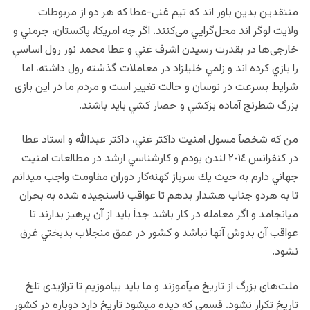
منتقدين بدين باور اند كه تيم غنی-عطا كه هر دو از مربوطات
ولايت لوگر اند محل‌گرايي می‌کنند. اگر چه امريكا، پاكستان، جرمني و
خارجی‌ها در بقدرت رسيدن اشرف غني و عطا محمد نور رول اساسي
را بازي كرده اند و زلمي خليلزاد در معاملات گذشته رول داشته، اما
شرايط بسرعت در نوسان و حالت تغيیر است و مردم ما در اين بازی
بزرگ شطرنج آماده بزكشي و حصار كشي بايد باشند.
من كه شخصآ مسول امنيت داكتر غني، داكتر عبدالله و استاد عطا
در كنفرانس ٢٠١٤ لندن بودم و كارشناسي ارشد در مطالعات امنيت
جهاني دارم به حيث يك سرباز كهنه‌كار دوران مقاومت واجب ميدانم
تا به هردو جناب هشدار بدهم تا عواقب ناسنجيده شده به بحران
ميانجامد و اگر معامله در كار باشد جداَ بايد از آن پرهيز بدارند تا
عواقب آن بدوش آنها نباشد و كشور در عمق منجلاب بدبختي غرق
نشود.
ملت‌های بزرگ از تاريخ ميآموزند و ما بايد بياموزيم تا تراژيدی تلخ
تاريخ تكرار نشود. قسمي كه ديده ميشود تاريخ دارد دوباره در كشور