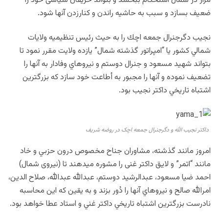
مزار در شمال استحكام ببخشد و بتواند حريفان سياسی خود را
ضعيف بسازد و سبب به حاشيه راندن و كنارزدن آنها شود.
نجيب دگرجنرال جمعه اچك را به حيث رئيس تنظيميه ولايات
شمالي كشور يا “امپراتور گذشته شمال” يازده ولايت مقرر نمود تا
بتواند شهيد مسعود و جنرال دوستم و نيروهاي وفادار به آنها را
تضعيف نموده و آنها را مجبور به أطاعت خود سازد كه بزرگترين
اشتباه تاريخي داكتر نجيب بود.
داکتر نجیب الله و دگرجنرال جمعه اچک در روضه شریف
امروز مانند گذشته، مشاوران جناح مخصوص درون حزبي و خاد
مانند “اتمر” و لايق داكتر غنی را مشوره ميدهند تا (نيروی شمال)
احمد ضيا مسعود، عبدالرشيد دوستم، عبدالله عبدالله، صلاح الدين،
امرالله صالح و نيروهاي آنها را دُور بزند و به يقين كه اين محاسبه
نادرست بزرگترين اشتباه تاريخي داكتر غني و استاد عطا خواهد بود.