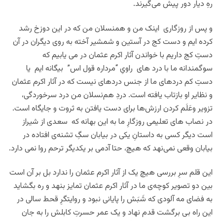
رهِ دیار دور پیش می‌گیرند.
و پس از روزگاری اینک من و همنسلان من که در این دوزخ رشد
کرده ایم و دست کج در آستین و شمشیر آخته به روی دیگران در آن
دستِ کج داریم با خواندن آثار اکرم عثمان در می یابیم که
سوگمندانه ما با درد های راویِ “مرداره قول اس” بیگانه ایم یا
دستِ کم درد‌های ما از جنس دردهای نیست که در آثار اکرم عثمان
و نظایر او بازتاب یافته است. دردِ هم‌نسلان من درد سرخوردگی،
تزویر وعَلَم کردن ارزش‌ها برای دست یافتن به ثروت و جایگاه است.
در نصاب های تعلیمی روزگارِ ما به این بهانه که سعدی از شیراز
است دیگر کسی به داستانِ یکی در بیابان سگِ تشنه‌ی افتاده در
بیابان وقعی نمی‌نهد که هیچ، حتا آدمی بر یکدیگر ترحم روا نمی دارد.
این قلم سرِ بررسی هیچ یک از آثار اکرم عثمان را ندارد بل بر آن است
بین دو تصویر کوچه‌ی ما در آثار اکرم عثمان تمایز بنهد و ره بگشاید
به فضای مه آلودی که شَبَش را پایانی نبود و روایتگرِ قحط سالی در
این راه بی برگشت قدم نهاد و یک عمر حسرتِ کابلش را به جان