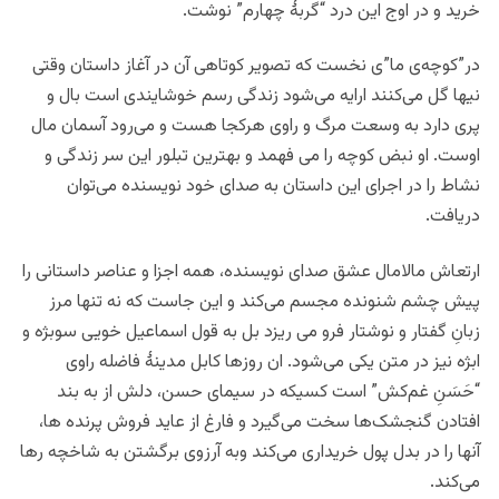
خرید و در اوج این درد “گربۀ چهارم” نوشت.
در”کوچه‌ی ما”ی نخست که تصویر کوتاهی آن در آغاز داستان وقتی
نیها گل می‌کنند ارایه می‌شود زندگی رسم خوشایندی است بال و
پری دارد به وسعت مرگ و راوی هرکجا هست و می‌رود آسمان مال
اوست. او نبض کوچه را می فهمد و بهترین تبلور این سر زندگی و
نشاط را در اجرای این داستان به صدای خود نویسنده می‌توان
دریافت.
ارتعاش مالامال عشق صدای نویسنده، همه اجزا و عناصر داستانی را
پیش چشم شنونده مجسم می‌کند و این جاست که نه تنها مرز
زبانِ گفتار و نوشتار فرو می ریزد بل به قول اسماعیل خویی سوبژه و
ابژه نیز در متن یکی می‌شود. ان روزها کابل مدینۀ فاضله راوی
“حَسَنِ غم‌کش” است کسیکه در سیمای حسن، دلش از به بند
افتادن گنجشک‌ها سخت می‌گیرد و فارغ از عاید فروش پرنده ها،
آنها را در بدل پول خریداری می‌کند وبه آرزوی برگشتن به شاخچه رها
می‌کند.