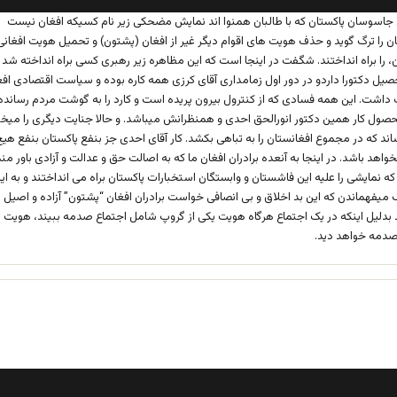
:
 جاسوسان پاکستان که با طالبان همنوا اند نمایش مضحکی زیر نام کسیکه افغان نیست
ن را ترگ گوید و حذف هویت های اقوام دیگر غیر از افغان (پشتون) و تحمیل هویت افغانی 
، را براه انداختند. شگفت در اینجا است که این مظاهره زیر رهبری کسی براه انداخته شد 
یل دکتورا داردو در دور اول زمامداری آقای کرزی همه کاره بوده و سیاست اقتصادی اف
داشت. این همه فسادی که از کنترول بیرون پریده است و کارد را به گوشت مردم رسانده
ول کار همین دکتور انورالحق احدی و همنظرانش میباشد. و حالا جنایت دیگری را میخو
اند که در مجموع افغانستان را به تباهی بکشد. کار آقای احدی جز بنفع پاکستان بنفع هی
واهد باشد. در اینجا به آنعده برادران افغان ما که به اصالت حق و عدالت و آزادی باور مند
 که نمایشی را علیه این فاشستان و وابستگان استخبارات پاکستان براه می انداختند و به ای
میفهماندن که این بد اخلاق و بی انصافی خواست برادران افغان “پشتون” آزاده و اصیل
 بدلیل اینکه در یک اجتماع هرگاه هویت یکی از گروپ شامل اجتماع صدمه ببیند، هویت ت
صدمه خواهد دید.