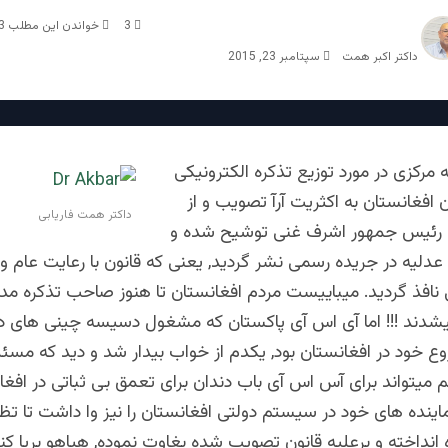
3
خواندن این مطلب 3 دقیقه زمان میبرد
داکتر اکبر همت
سپتامبر 23, 2015
 مرکزی در مورد توزیع تذکره الکترونیکی
ن افغانستان به اکثریت آرآ تصویب و از
داکتر همت فاریابی
ئیس جمهور اشرف غنی توشیح شده و
عدلیه در جریده رسمی نشر گردید, یعنی که قانون با رعایت عام و
نافذ گردید. میباییست مردم افغانستان تا هنوز صاحب تذکره مد
یشدند !!! اما آی اس آی پاکستان که مشغول دسیسه چینی های دی
 خود در افغانستان بود, یکدم از خواب بیدار شد و دید که مسئل
 میتواند برای آس اس آی باب دندان برای تعمق بی ثباتی در افغا
ینده های خود در سیستم دولتی افغانستان را نیز وا داشت تا تظ
ه انداخته و برعلیه قانون تصویب شده بغاوت نموده, هیاهو برپا کن