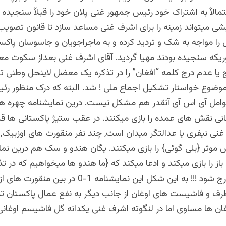
مالآ به اشتراک خود رئیس جمهور غنی پلان خود را قبلآ سنجیده ب
شی میتواند زمینه را برای اشرف غنی مساعد سازد تا قانون تصویب
ا مواجه به شک و تردید کرده و به ماجراجویان و جاسوسان پاکست
ریکه سنجیده بودند مهیا گردید. آقای اشرف غنی بعداز سکوت معن
 یا عدم درج کلمه “افغان” را در تذکره یک معضل لاینحل وطنی ت
موضوع خواستار تشکیل اجماع ملی ! شد. البته که درک منظور ر
وامل آی اس آی آنقدر هم مشکل نیست. درین نمایشنامه چهره ها
 نقش های عمده را بازی میکنند. در عقب ستیژ پاکستانی ها قرار
نی نیفری یا عدالتگر میدان است, چند نفر منقورت های اوزبیک, 
 موثر {بلی گوئی} را بازی میکنند. یگان هندو و سک هم درین نما
 را بازی میکند و ادعا میکند که {ما هندو ها میخواهیم که در تذ
اسلام حتمآ درج شود !!! به این شکل این نمایشنامه 1-0 د
کطرف و فاشیست های اوغان از جانب دیگر به نفع عمال پاکستان ت
غان ها مساوی اما در لنگوته اشرف غنی یکدانه گل فاشیسم اوغانی