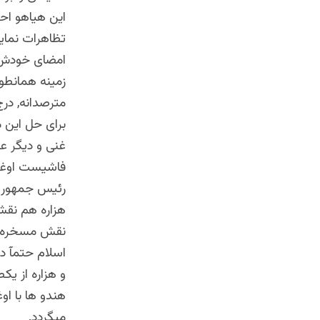
این هیاهو احت
تظاهرات نمای
امضای خودش ر
زمینه همانطو
مترصدانه, درج
برای حل این 
غنی و دیگر ع
فاشیست اوغانی
رئیس جمهور غ
هزاره هم نقش
نقش مسخره باز
و هزاره از ی
هندو ها با او
میگردد.