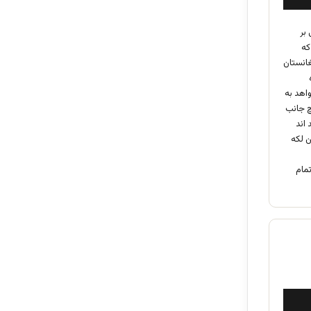
بر
که
غانستان
اهد به
چ جانب
 اند
ن لکه
مام