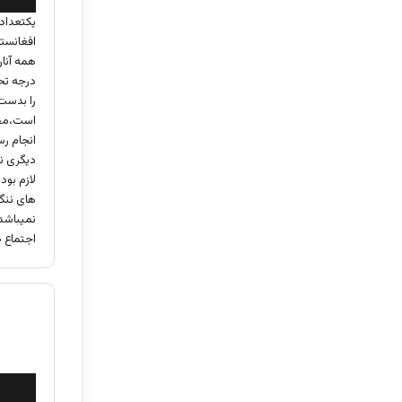
یکتعداد
افغانستا
همه آنان
درجه تحص
را بدست 
است،محص
انجام رس
دیگری نخ
لازم بود
های ننگ 
نمیباشد
اجتماع 