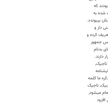
ودند که
 شده به
ان بپیوندد.
ی دار و
عریف کرده و
ئیس جمهور
ی بدنام
 دارند.
تاجیک,
یشنامه
کره ما کلمه
ر بین منقورت های ازبیک, تاجیک
مام میشود,
 افزود