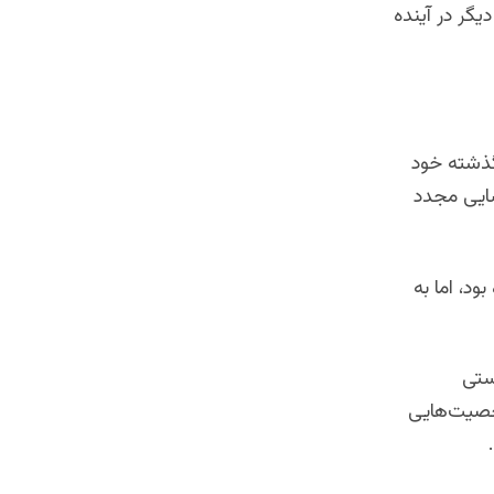
گر در آینده
ذشته خود
شایی مجدد
د، اما به
ستی
خصیت‌هایى