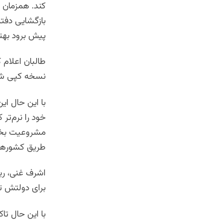
کند. همزمان د
بازگشایی دفتر
پیش برود بهت
طالبان اعلام 
نسخه کپی شده ا
با این حال ا
خود را نرم‌تر
مشروعیت بخشید
طریق کشورها
اشرف غنی، ریی
برای دولتش ت
با این حال ت