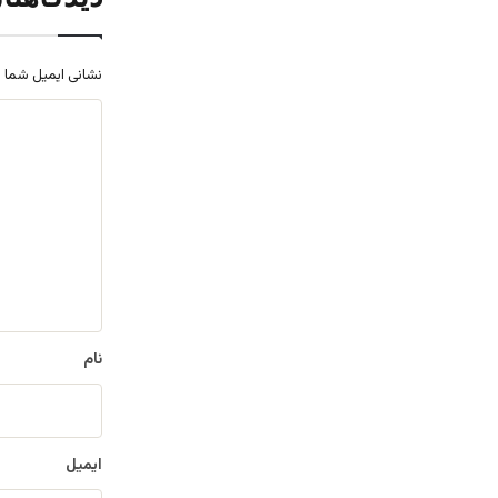
نشانی ایمیل شما 
د
ی
د
گ
ا
ه
*
نام
ایمیل