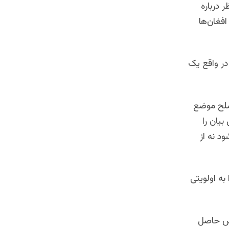
 درباره
فغان‌ها
در واقع یک
صلح موضع
بیان را
د نه از
به اولویتی
بس حاصل