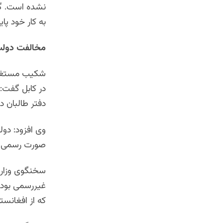
نشده است. گف
به کار خود پایا
مخالفت دولت
شکیب مستغنی
در کابل گفت:
دفتر طالبان د
وی افزود: دو
صورت رسمی د
سخنگوى وزارت
غیررسمى بود
که از افغانس