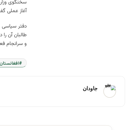
سخنگوى وزارت
آغاز عملى گف
دفتر سیاسی طا
طالبان آن را
و سرانجام فعا
افغانستان
جاودان