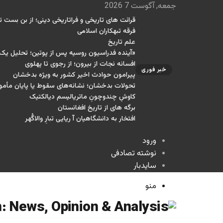
جمعه, آگوست 7 2026
قرائت های تاریخی و فراتاریخی دینی؛ از بن بست تا
فرقه تبهکاران اسلامی
علم تاریخ
«آینده فدراسیون روسیه پس از پوتین؛ تحلیل ی
افسانه نجات از بیرون؛ از رجوی تا پهلوی
خبر فوری
پیرامون حوادث اخیر کشور به ویژه بدخشان
تحولات بدخشان؛ نشانه‌های سقوط یا پایان مأمو
کاوشِ چندو‌چونِ ماتریالیسم دیالکتیک
برگه های از تاریخ افغانستان
افتخار به دانشگاهیان آ ریایی تبارِ والاگُهر
ورود
نوشته تصادفی
سایدبار
منو