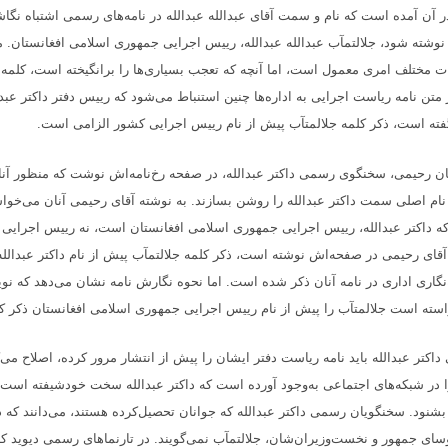
 آن آمده است که نام و سمت آقای عبدالله عبدالله در نامه‌های رسمی اشتباه نگا
د نوشته شود، جلالتمآب عبدالله عبدالله، رییس اجرایی جمهوری اسلامی افغانستان. مب
 مختلف امری معمول است، اما آنچه که تعجب بسیاری‌ها را برانگیخته است، کلمه 
 متن نامه ریاست اجرایی به اداره‌ها چنین استنباط می‌شود که رییس دفتر داکتر عبدا
گفته است، ذکر کلمه جلالمتآب پیش از نام رییس اجرایی کشور الزامی است.
ن رحیمی، سخنگوی رسمی داکتر عبدالله، در صفحه رخ‌نامه‌اش نوشت که منظور آنان 
نام اصلی سمت داکتر عبدالله را روشن بسازند. به نوشته آقای رحیمی آنان می‌خواست
 که داکتر عبدالله، رییس اجرایی جمهوری اسلامی افغانستان است، نه رییس اجرا
 آقای رحیمی در صفحه‌اش نوشته است، ذکر کلمه جلالتمآب پیش از نام داکتر عبدالله
‌نگاری اداری در نامه آنان ذکر شده است. اما نحوه نگارش نامه نشان می‌دهد که نوی
سته است جلالمتآب را پیش از نام رییس اجرایی جمهوری اسلامی افغانستان ذکر کن
کتر عبدالله باید نامه ریاست دفتر ایشان را پیش از انتشار مرور کرده، اصلاح می‌
ا در شبکه‌های اجتماعی به‌وجود آورده است که داکتر عبدالله سخت خودشیفته است 
شنود. سخنگویان رسمی داکتر عبدالله که جوانان تحصیل‌کرده هستند، می‌دانند که 
سای جمهور و نخست‌وزیران‌شان، جلالتمآب نمی‌گویند. در تارنماهای رسمی دیوید ک