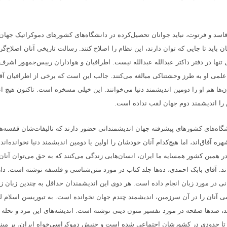
سد و فرتوت، نباید جوانان تحصیل‌کرده در دانشگاه‌های کشورهای دموکراتیک جهان
ن باید تا جایی که توان دارند، این نظام را اصلاح کنند. رسالت تاریخی آنان اصلاح‌
تنها در دفتر داکتر عبدالله عبدالله نیست. اطرافیان و هواداران رییس‌جمهور اشرف 
 علمی او به طرز وحشتناکی مبالغه می‌کنند. جالب این است که برخی از اطرافیان آق
‌ها هم او را دومین اندیشمند دنیا می‌خوانند. این خیلی مسخره است. تاکنون هیچ ا
ا اندیشمند دوم جهان لقب نداده است.
شگاه‌های کشورهای پیشرفته جهان اندیشمندانی حضور دارند که تالیفات‌شان قفسه‌های 
ه آفاق‌اند، اما هیچ‌کدام آنان خودشان را اولین یا دومین اندیشمند دنیا نخوانده‌اند
ر همین کشور همسایه ما ایران، انسان‌هایی زندگی می‌کنند که به حق می‌توان آنان 
د. آقای بابک احمدی، ده‌ها جلد کتاب در مورد متن‌شناسی و فلسفه نوشته است. د
ی در مورد زبان انجام داده است. هر دوی این اندیشمندان حداقل به چندین زبان زن
سی آنان را در آن سرزمین، اندیشمند چندم جهان نخوانده است. به تیوریسن اسلام لی
، صدها صفحه در مورد تفسیر متون دینی نوشته است. اندیشه‌های این مرد و نحله 
، تا حدودی در کشورشان اجتماعی شده است و جنبش دموکراسی‌خواه ایران، بر مبن