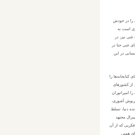
 را در خودش
گری است نه
غنی نیز، در
ای غنی حتا در
نسانی در این
کتابخانه‌ها را
. از کشورهای
را امپراتوران
اریوش آشوری،
ده دنیا، تسلط
برال مجتهد
فکریی که از آن
ای همین