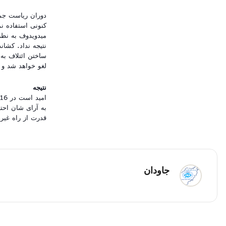
دوران ریاست جمه
کنونی استفاده نم
میدویدوف به نظر
نتیجه نداد. کشان
ساختن ائتلاف به
لغو خواهد شد و 
نتیجه
به آرای شان احت
قدرت از راه غیر
جاودان