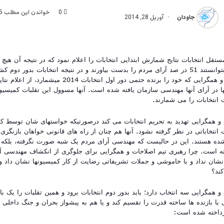
0
خواندن این مطلب 5 دقیقه زمان میبرد
جاودان
آوریل 28, 2014
ستقل انتخابات نتایج شمارش ابتدایی انتخابات را اعلام نمود که در نتیجه آن هیچ 
کاندیدان پیشتاز نتوانستند 51 در صد آرای مردم را بدست بیاورند و در نتیجه انتخابات بدور
اما تیم اصلاحات و همگرایی که خود را برنده حتمی دور اول انتخابا
نها در آرای آنها مهندسی سازمان یافته شده است. آنها مسوول این تقلبات کمیسی
انتخابات را می شمارند.
ت و همگرایی تهدید به تحریم انتخابات می کند درصورتیکه خواستهای شان توسط ک
نتخاباتی در نظر گرفته نشود. آنها هم چنان از راه های قانونی خواهان بازنگری 
ده هستند. این در حالیست که مهندسی آرای مردم یک شبه صورت نگرفته، بلکه
 است. چرا رهبری تیم اصلاحات و همگرایی برای جلوگری از انکشاف مهندسی آر
شان نداد و با خاموشی و جملات تشریفاتی رضایت از کار کمیسیونها نشان داد و 
کند؟
 و همگرایی سه انتخاب دارد؛ باید بدور دوم انتخابات برود و همین تقلبات را یک بار
 با بازنده ها ساخته قدرت را تقسیم کند و یا هم به پیشواز بحران و جنگ داخلی 
داخته شده است: