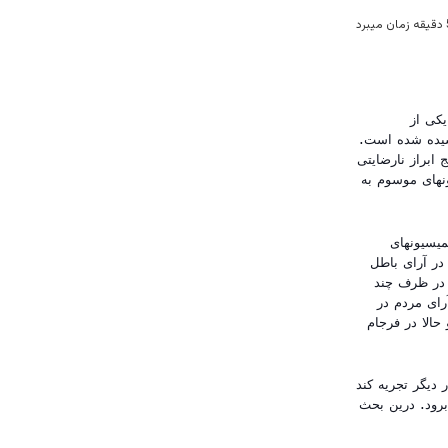
یکی از
 دوم کشیده شده است.
ت 2014 میشمارد، از اعلام نتایج ابراز نارضایتی
ونهای موسوم به
میسیونهای
در آرای باطل
 در ظرف چند
ای مردم در
حالا در فرجام
 دیگر تجریه کند
برود. درین بحث