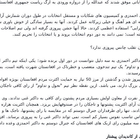
باتی موفق شدند که عبدالله را از دروازه ورودی به ارگ ریاست جمهوری افغانستا
نی احمدزی و کمیسیون های شکایات و مستقل انتخابات در طول دوران شمارش آرا و 
ی هم آهنگ و خیلی زیرکانه عمل کردند. آنها به بسیار سادگی از خوش باوری 
ایی” استفاده اعظمی کردند. حالا آنها جشن پیروزی گرفته اند ولی تیم اصلاحات 
 است؛ نمی دانند به دور دوم انتخابات بروند و یا انتخابات را تحریم کنند.
 تقلب چانس پیروزی ندارد؟
اکتر احمدزی به سه دلیل نتوانست در دور اول برنده شود: یکی اینکه تیم داکتر
 تداوم” یک تیم تندخوی، متعصب و خطرناک در افغانستان شهرت یافته است، بس
رسیدند.
دوم، اینکه برای پیروز شدن و گذشتن از مرز 50 نیاز به حمایت اکثرت مردم افغانستان 
بزرگ دارند، می باشد. ازین نقطه نظر تیم “تحول و تداوم” از رای کافی تاجکان 
 نفرت از معاون اولش بسیاری مردم پشتون رای کافی به داکتر غنی ندادند. وی 
آرای اکثریت پشتونها و تاجکان را در صندوقهایش بریزد. همچنان اکثریت هزاره 
دند. تنها رای طرفداران جنرال دوستم که در مقایسه با رای پشتونها، تاجک ها و 
اس تناسب نفوس بسیار کم است، نمی تواند داکتر غنی را به پیروزی برساند. افز
ه میلیون رای ازبک های افغانستان که جنرال دوستم به داکتر احمدزی وعده داد
از کاندیدان پیشتاز