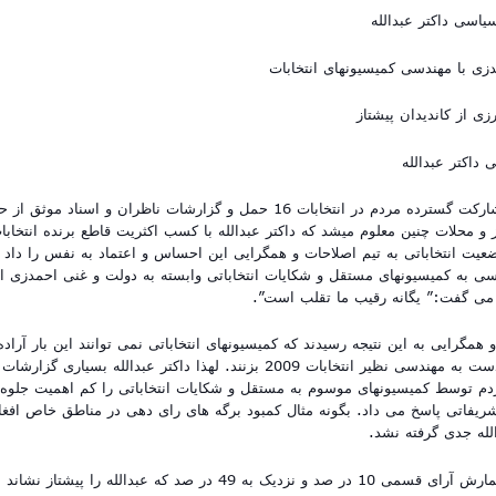
داکتر عبدالله
1. با توجه به مشارکت گسترده مردم در انتخابات 16 حمل و گزارشات ناظران و اسناد مو
عیت انتخاباتی به تیم اصلاحات و همگرایی این احساس و اعتماد به نفس را داد ک
 به کمیسیونهای مستقل و شکایات انتخاباتی وابسته به دولت و غنی احمدزی اع
می گفت:” یگانه رقیب ما تقلب است”.
و همگرایی به این نتیجه رسیدند که کمیسیونهای انتخاباتی نمی توانند این بار آراده
را نادیده گرفته دست به مهندسی نظیر انتخابات 2009 بزنند. لهذا داکتر عبدالله بسیاری 
م توسط کمیسیونهای موسوم به مستقل و شکایات انتخاباتی را کم اهمیت جلوه داد
یفاتی پاسخ می داد. بگونه مثال کمبود برگه های رای دهی در مناطق خاص افغا
لله جدی گرفته نشد.
3. اعلام نتایج شمارش آرای قسمی 10 در صد و نزدیک به 49 در صد که عبدالله را