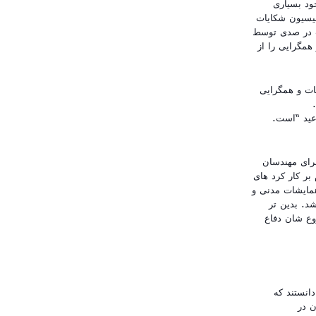
ود بسیاری
ار رای هراتیان توسط کمیسیون شکایات
هرات بدون دلایل موجه از یک طرف و کاهش رای داکتر عبدالله در اعلام نتایج شمارش قسمی 82 در صدی توسط
همگرایی را از
ات و همگرایی
.
 عید “است.
برای مهندسان
بر کار کرد های
مایشات مدنی و
د. بدین تر
وع شان دفاع
انستند که
ن در