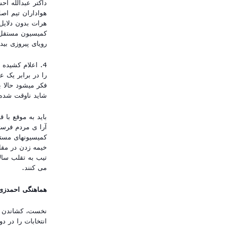
داکتر عبدالله اح
کمیسیون مستقل ان
رویای پیروزی بی
4. اعلام کشیده
را در برابر یک 
فکر میشود حالا ب
شاید ناوقت شده
باید به موقع با
آرا ی مردم فرست
کمیسیونهای مستق
خیمه زدن در مقا
تیب به تقلب سالا
می کنند.
هماهنگی احمدزی 
نخست، کشاندن ان
انتخابات را در د