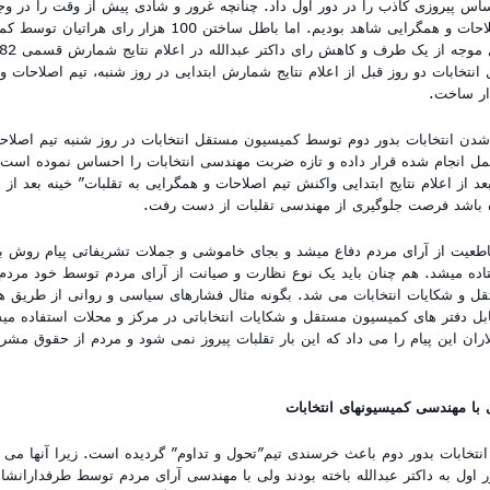
ساس پیروزی کاذب را در دور اول داد. چنانچه غرور و شادی پیش از وقت را در وج
هواداران تیم اصلاحات و همگرایی شاهد بودیم. اما باطل ساختن 100 هز
تخابات دو روز قبل از اعلام نتایج شمارش ابتدایی در روز شنبه، تیم اصلاحات و 
دار ساخت.
 شدن انتخابات بدور دوم توسط کمیسیون مستقل انتخابات در روز شنبه تیم اصلاح
عمل انجام شده قرار داده و تازه ضربت مهندسی انتخابات را احساس نموده است
عد از اعلام نتایج ابتدایی واکنش تیم اصلاحات و همگرایی به تقلبات” خینه بعد از
 باشد فرصت جلوگیری از مهندسی تقلبات از دست رفت.
 قاطعیت از آرای مردم دفاع میشد و بجای خاموشی و جملات تشریفاتی پیام روش 
اده میشد. هم چنان باید یک نوع نظارت و صیانت از آرای مردم توسط خود مردم 
ل و شکایات انتخابات می شد. بگونه مثال فشارهای سیاسی و روانی از طریق ه
بل دفتر های کمیسیون مستقل و شکایات انتخاباتی در مرکز و محلات استفاده میش
ران این پیام را می داد که این بار تقلبات پیروز نمی شود و مردم از حقوق مشر
با مهندسی کمیسیونهای انتخابات
تخابات بدور دوم باعث خرسندی تیم”تحول و تداوم” گردیده است. زیرا آنها می د
ور اول به داکتر عبدالله باخته بودند ولی با مهندسی آرای مردم توسط طرفدارانشا