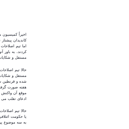
اخیراً کمیسیون م
کردند. به باور آ
مستقل و شکایات 
حالا تیم اصلاحا
مستقل و شکایات ا
شده و قرنطین ش
هفته صورت گرفته
موقع آن واکنش ن
ادعای تقلب می 
حالا تیم اصلاحات
یا حکومت ائتلافی
به سه موضوع پر