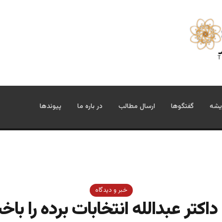
یشه
گفتگوها
ارسال مطالب
در باره ما
پیوندها
خبر و دیدگاه
داکتر عبدالله انتخابات برده را با