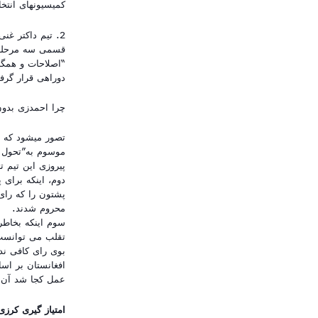
کمیسیونهای انتخا
2. تیم داکتر غ
قسمی سه مرحله ا
“اصلاحات و همگر
دوراهی قرار گرفته
چرا احمدزی بدون
تصور میشود که د
موسوم به”تحول و
پیروزی این تیم ت
پشتون را که رای 
محروم شدند.
سوم اینکه بخاطر
تقلب می توانست 
بوی رای کافی ندا
افغانستان بر اس
عمل کجا شد آن س
امتیاز گیری کرزی 