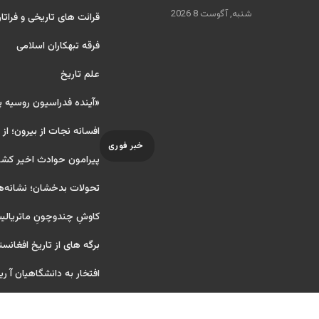
شنبه, آگوست 8 2026
قرائت های تاریخی و فراتا
فرقه تبهکاران اسلامی
علم تاریخ
«آینده فدراسیون روسیه 
افسانه نجات از بیرون؛ از
خبر فوری
پیرامون حوادث اخیر کشو
تحولات بدخشان؛ نشانه‌ه
کاوشِ چندو‌چونِ ماتریال
برگه های از تاریخ افغانست
افتخار به دانشگاهیان آ ریایی