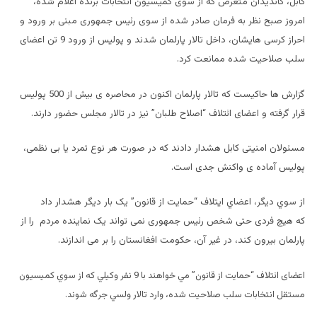
کابل، کاندیدان متعرض که از سوی کمیسیون انتخابات برنده اعلام شده،
امروز صبح نظر به فرمان صادر شده از سوی رئیس جمهوری مبنی بر ورود و
احراز کرسی هایشان، داخل تالار پارلمان شدند و پولیس از ورود 9 تن اعضای
سلب صلاحیت شده ممانعت کرد.
گزارش ها حاکیست که تالار پارلمان اکنون در محاصره ی بیش از 500 پولیس
قرار گرفته و اعضای ائتلاف “اصلاح طلبان” نیز در تالار مجلس حضور دارند.
مسئولان امنیتی کابل هشدار دادند که در صورت هر نوع تمرد یا بی نظمی،
پولیس آماده ی واکنش جدی است.
از سوي ديگر، اعضاي ايتلاف “حمايت از قانون” یک بار دیگر هشدار داد
که هیچ فردی حتی شخص رئیس جمهوری نمی تواند یک نماینده مردم را از
پارلمان بیرون کند، در غیر آن، حکومت افغانستان را بر می اندازند.
اعضای ائتلاف “حمايت از قانون” مي خواهند با 9 نفر وكيلي كه از سوي كميسيون
مستقل انتخابات سلب صلاحيت شده، وارد تالار ولسي جرگه شوند.