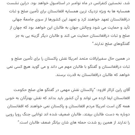
شد، نخستین کنفرانس در ماه نوامبر در استامبول خواهد بود. دراین نشست
همسایه ها به ویژه نزدیک ترین همسایه افغانستان برای تأمین صلح و ثبات
درافغانستان تعهد خواهند کرد و تعهد این کشورها از سوی جامعۀ جهانی
تأید و حمایت می شود وچالش جهان به طالبان این خواهد بود که جهان از
صلح و ثبات درافغانستان حمایت می کند و طالبان دیگر گزینه یی به جز
گفتگوهای صلح ندارند.”
در همین حال سفیرایالات متحد امریکا نقش پاکستان را برای تأمین صلح و
ثبات درافغانستان و گفتگو با طالبان مهم می داند و می گوید هیچ کسی نمی
خواهد که طالبان درافغانستان به قدرت برسند.
آقای راین کراکر افزود: “پاکستان نقش مهمی در گفتگو های صلح حکومت
افغانستان ایفا کرده می تواند و آن کشور باید بداند که نقش بهترآنان به خوبی
همه گان است امریکا مردم افغانستان و پاکستان نمی خواهند که افغانستان
دوباره به دست طالبان بیفتد، طالبان ضعیف شده اند توانایی جنگ رویا رویی
را ندارند از همین رو شدت حمله های شان بیانگر ضعف طالبان است.”