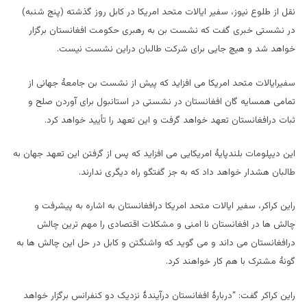
نقل از طلوع نیوز، سفیر ایالات متحد امریکا در کابل روز گذشته (پنج شنبه)
در نشستی خبری گفت که نشست بن به رهبری حکومت افغانستان برگزار
خواهد شد و هیچ جایی برای شرکت طالبان دراین نشست نیست.
سفیرایالات متحد امریکا می افزاید که پیش از نشست بن جامعۀ جهانی از
تمامی همسایه گان افغانستان در نشستی در استانبول برای آوردن صلح و
ثبات درافغانستان تعهد خواهد گرفت و این تعهد را تأیید خواهد کرد.
این دیپلومات بلندپایۀ امریکایی می افزاید که پس از گرفتن این تعهد جهان به
طالبان هشدار خواهد داد که به جز گفتگو راه دیگری ندارند.
راین کراکر، سفیر ایالات متحد امریکا درافغانستان به اشاره به پیشرفت و
چالش ها در افغانستان نا امنی و مشکلات اقتصادی را مهم ترین چالش
درافغانستان می داند و می گوید که واشنگتن و کابل در حل این چالش ها به
گونۀ مشترک با هم کار خواهند کرد.
راین کراکر گفت: “دربارۀ افغانستان درآیندۀ نزدیک دو کنفرانس برگزار خواهد