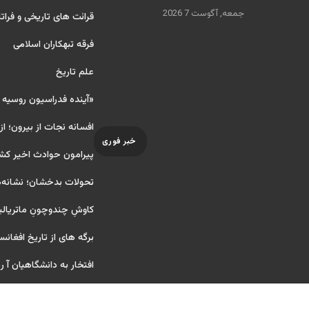
جمعه, آگوست 7 2026
قرائت های تاریخی و فراتا
فرقه تبهکاران اسلامی
علم تاریخ
«آینده فدراسیون روسیه
افسانه نجات از بیرون؛ از
خبر فوری
پیرامون حوادث اخیر کش
تحولات بدخشان؛ نشانه‌ه
کاوشِ چندو‌چونِ ماتریال
برگه های از تاریخ افغانس
افتخار به دانشگاهیان آ ریای