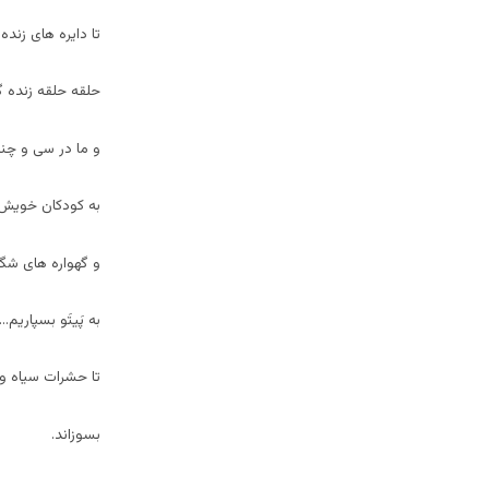
تا دایره های زنده 
حلقه حلقه زنده گ
و ما در سی و چند
به کودکان خویش ل
و گهواره های شگ
به پَیتَو بسپاریم….
تا حشرات سیاه وح
بسوزاند.