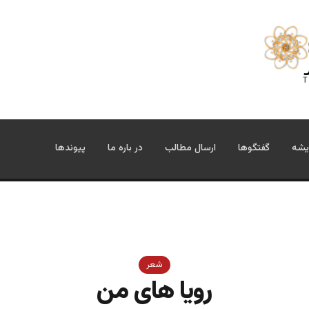
یشه
گفتگوها
ارسال مطالب
در باره ما
پیوندها
شعر
رویا های من