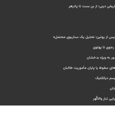
ریخی دینی؛ از بن بست تا پادزهر
 پس از پوتین؛ تحلیل یک سناریوی محتمل»
 رجوی تا پهلوی
ور به ویژه بدخشان
ای سقوط یا پایان مأموریت طالبان
یسم دیالکتیک
تان
ی تبارِ والاگُهر