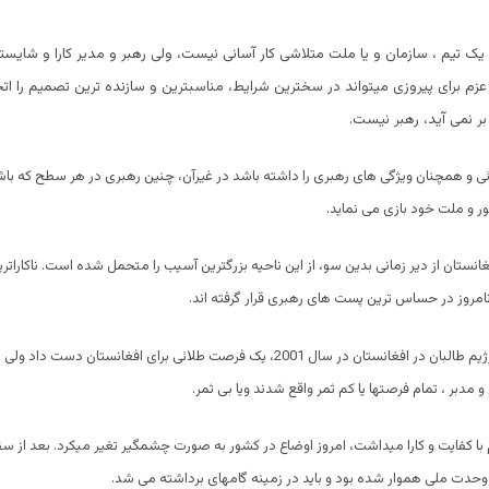
ک تیم ، سازمان و یا ملت متلاشی کار آسانی نیست، ولی رهبر و مدیر کارا و شایسته ب
عزم برای پیروزی میتواند در سخترین شرایط، مناسبترین و سازنده ترین تصمیم را اتخاذ
ر نمی آید، رهبر نیست.
نائی و همچنان ويژگی های رهبری را داشته باشد در غیرآن، چنین رهبری در هر سطح که با
ر و ملت خود بازی می نماید.
انستان از دیر زمانی بدین سو، از این ناحیه بزرگترین آسیب را متحمل شده است. ناکاراترین 
امروز در حساس ترین پست های رهبری قرار گرفته اند.
بعد از فرو پاشی رژیم طالبان در افغانستان در سال 2001، یک فرصت طلائی برای افغانستان د
 و مدبر ، تمام فرصتها یا کم ثمر واقع شدند ویا بی ثمر.
 با کفایت و کارا میداشت، امروز اوضاع در کشور به صورت چشمگیر تغیر میکرد. بعد از س
وحدت ملی هموار شده بود و باید در زمینه گامهای برداشته می شد.