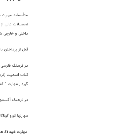
متأسفانه مهارت چ
تحصیلات عالی از 
داخلی و خارجی شد
قبل از پرداختن ب
در فرهنگ فارسی ”
کتاب اسمیت (ترجم
گیرد , مهارت ” گ
در فرهنگ آگسفورد، مهارت (Skill) را توانايي انجا
مهارتها انوع گوناگا
مهارت خود آگاه