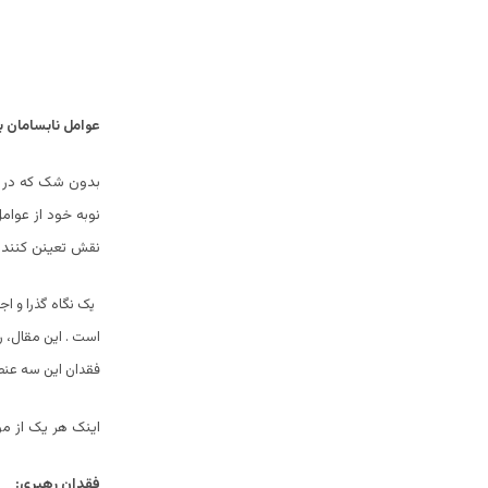
عوامل نابسامان ب
بدون شک که در د
نوبه خود از عوا
نقش تعینن کننده
یک نگاه گذرا و ا
است . این مقال، ر
فقدان این سه عنصر
اینک هر یک از مؤ
فقدان رهبری: