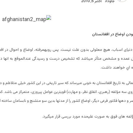
جاودان
اکتبر 6, 2010
ودن اوضاع در افغانستان
نیای اسباب، هیچ معلولی بدون علت نیست. پس رویهمرفته، اوضاع و احوال در افغ
مل عمده و مشخص متأثر میباشد که تشخیص درست و رسیدگی عندالموقع به انها در
 اي خواهند داشت.
جمالی به تاریخ افغانستان به خوبی میرساند که سیر تاریخی در این کشور خیلی متلاطم و د
وی سه مؤلفه (رهبری، اتفاق نظر، و مهارت) قویترین عوامل پیروزی، متمرکز می باشد. کمرن
 و دهها فکتور فرعی دیگر، اوضاع کشور را از مدتها بدین سو متشنج و نابسامان ساخته 
لفه های فوق به صورت علیحده مورد بررسی قرار میگیرد.