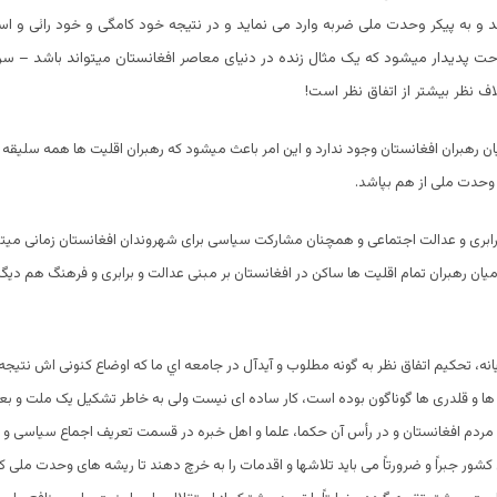
 به پیکر وحدت ملی ضربه وارد می نماید و در نتیجه خود کامگی و خود رائی و اس
ت پدیدار میشود که یک مثال زنده در دنیای معاصر افغانستان میتواند باشد – سرز
 نظر بیشتر از اتفاق نظر است!
 رهبران افغانستان وجود ندارد و این امر باعث میشود که رهبران اقلیت ها همه سلیقه ا
 وحدت ملی از هم بپاشد.
ابری و عدالت اجتماعی و همچنان مشارکت سیاسی برای شهروندان افغانستان زمانی میتو
ان رهبران تمام اقلیت ها ساکن در افغانستان بر مبنی عدالت و برابری و فرهنگ هم دیگ
انه، تحکیم اتفاق نظر به گونه مطلوب و آیدآل در جامعه اي ما که اوضاع کنونی اش نتیجه 
ها و قلدری ها گوناگون بوده است، کار ساده ای نیست ولی به خاطر تشکیل یک ملت و بع
، مردم افغانستان و در رأس آن حکما، علما و اهل خبره در قسمت تعریف اجماع سیاسی و 
کشور جبراً و ضرورتاً می باید تلاشها و اقدمات را به خرچ دهند تا ریشه های وحدت ملی که