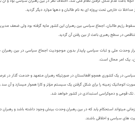
 آنچه باعث عدم شگل گرفتن نظام ملی شد، اختلاف نظر در بین رهبران سیاسی بود و آن 
 مداخلا ت خارجی تحت پروژه ای به نام طالبان و دهها موارد دیگر گردید.
سقوط رژیم طالبان، اجماع سیاسی بین رهبران این کشور مایه گرفته بود ولی ضعف مدیریت
ناقص در سطح رهبری باعث از بین رفتن آن گردید.
ر وحدت ملی و ثبات سیاسی پایدار بدون موجودیت اجماع سیاسی در بین رهبران با
ن، یک امر محال است.
یاسی در یک کشوری همچو افغانستان در صورتیکه رهبران متعهد و خدمت گذار در عر
ورت اتوماتیک زمینه را برای شکل گرفتن یک سیستم مؤثر و کارا هموار میسازد و آن سد 
 تک قومی و دموکراسی استبدادی در کشور خواهد شد.
انی میتواند استحکام یابد که در بین رهبران وحدت بینش وجود داشته باشد و رهبران دا
ت های سیاسی و اخلاقی باشند.