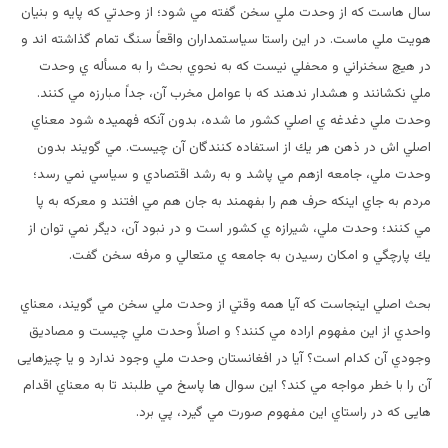
سال هاست كه از وحدت ملي سخن گفته مي شود؛ از وحدتي كه پايه و بنيان
هويت ملي ماست. در اين راستا سياستمداران واقعاً سنگ تمام گذاشته اند و
در هيچ سخنراني و محفلي نيست كه به نحوي بحث را به مسأله ي وحدت
ملي نكشانند و هشدار ندهند كه با عوامل مخرب آن، جداً مبارزه مي كنند.
وحدت ملي دغدغه ي اصلي كشور ما شده، بدون آنكه فهميده شود معناي
اصلي اش در ذهن هر يك از استفاده كنندگان آن چيست. مي گويند بدون
وحدت ملي، جامعه ازهم مي پاشد و به رشد اقتصادي و سياسي نمي رسد؛
مردم به جاي اينكه حرف هم را بفهمند به جان هم مي افتند و معرکه به پا
مي كنند؛ وحدت ملي، شيرازه ي كشور است و در نبود آن، ديگر نمي توان از
يك پارچگي و امكان رسيدن به جامعه ي متعالي و مرفه سخن گفت.
بحث اصلي اينجاست كه آيا همه وقتي از وحدت ملي سخن مي گويند، معناي
واحدي از اين مفهوم اراده مي كنند؟ و اصلاً وحدت ملي چيست و مصاديق
وجودي آن كدام است؟ آيا در افغانستان وحدت ملي وجود ندارد و يا چيزهايی
آن را با خطر مواجه مي كند؟ اين سوال ها پاسخ مي طلبند تا به معناي اقدام
هايی كه در راستاي اين مفهوم صورت مي گيرد، پي برد.