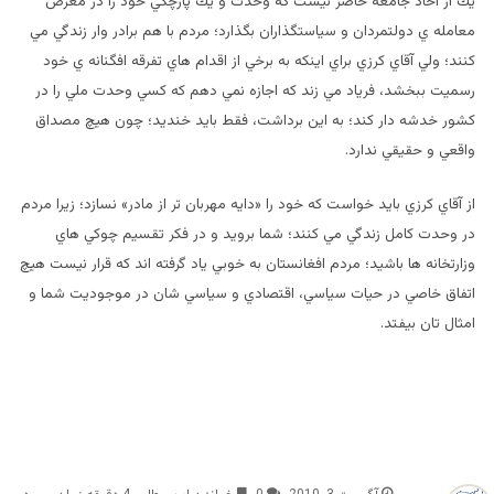
يك از آحاد جامعه حاضر نيست كه وحدت و يك پارچگي خود را در معرض
معامله ي دولتمردان و سياستگذاران بگذارد؛ مردم با هم برادر وار زندگي مي
كنند؛ ولي آقاي كرزي براي اينكه به برخي از اقدام هاي تفرقه افگنانه ي خود
رسميت ببخشد، فرياد مي زند كه اجازه نمي دهم كه كسي وحدت ملي را در
كشور خدشه دار كند؛ به اين برداشت، فقط بايد خنديد؛ چون هيچ مصداق
واقعي و حقيقي ندارد.
از آقاي كرزي بايد خواست كه خود را «دايه مهربان تر از مادر» نسازد؛ زیرا مردم
در وحدت كامل زندگي مي كنند؛ شما برويد و در فكر تقسيم چوكي هاي
وزارتخانه ها باشيد؛ مردم افغانستان به خوبي ياد گرفته اند كه قرار نيست هيچ
اتفاق خاصي در حيات سياسي، اقتصادي و سياسي شان در موجوديت شما و
امثال تان بيفتد.