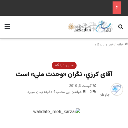
جستجو برای
منو
خانه
/
خبر و دیدگاه
خبر و دیدگاه
آقای كرزي، نگران «وحدت ملي» است
آگوست 3, 2010
0
خواندن این مطلب 4 دقیقه زمان میبرد
جاودان