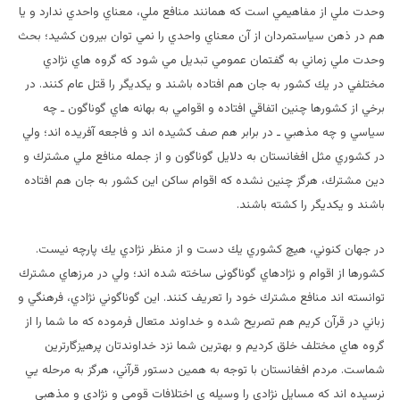
وحدت ملي از مفاهيمي است كه همانند منافع ملي، معناي واحدي ندارد و يا
هم در ذهن سياستمردان از آن معناي واحدي را نمي توان بيرون كشيد؛ بحث
وحدت ملي زماني به گفتمان عمومي تبديل مي شود كه گروه هاي نژادي
مختلفي در يك كشور به جان هم افتاده باشند و يكديگر را قتل عام كنند. در
برخي از كشورها چنين اتفاقي افتاده و اقوامي به بهانه هاي گوناگون ـ چه
سياسي و چه مذهبي ـ در برابر هم صف كشيده اند و فاجعه آفريده اند؛ ولي
در كشوري مثل افغانستان به دلايل گوناگون و از جمله منافع ملي مشترك و
دين مشترك، هرگز چنين نشده كه اقوام ساكن اين كشور به جان هم افتاده
باشند و يكديگر را كشته باشند.
در جهان كنوني، هيچ كشوري يك دست و از منظر نژادي يك پارچه نيست.
كشورها از اقوام و نژادهاي گوناگونی ساخته شده اند؛ ولي در مرزهاي مشترك
توانسته اند منافع مشترك خود را تعريف كنند. اين گوناگوني نژادي، فرهنگي و
زباني در قرآن كريم هم تصريح شده و خداوند متعال فرموده كه ما شما را از
گروه هاي مختلف خلق كرديم و بهترين شما نزد خداوندتان پرهيزگارترين
شماست. مردم افغانستان با توجه به همين دستور قرآني، هرگز به مرحله یي
نرسيده اند كه مسايل نژادي را وسيله ي اختلافات قومي و نژادي و مذهبي