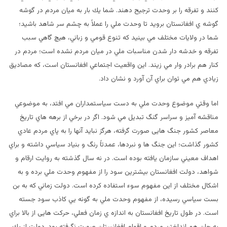
كنند و تفرقه را بر وحدت ترجيح دهند. شما يك بار به ميان مردم در گوشه
گوشه ي افغانستان برويد تا وحدت ملي را عملاً به چشم سر شاهد باشيد؛
شما در ولايات مختلف مي بينيد که تنوع قومي و زباني، هيچ گاهي سبب
تفرقه و خدشه دار شدن مناسبات ملي در ميان مردم نشده است؛ مردم در
كنار هم برادر وار مي زيند. اين واقعيت اجتماعي افغانستان است، که مصاديق
زيادي هم مي توان براي آن آورد و نشان داد.
اما وقتي موضوع وحدت ملي به دست سياستمداران مي افتد، به موضوعي
مناقشه آميز و سراسر گنگ تبدیل مي شود. اگر در برخي از برهه هاي تاريخ
معاصر كشور جنگ هايی صورت گرفته، هرگز نبايد آنها را به پاي مردم عادي
كشور گذاشت؛ اين جنگ ها و نبردها، عمدتاً رنگ و بنياد سياسي داشته و براي
اهداف معيني سازمان يافته بوده است. در نه سال گذشته به روايت ارقام و
شواهد، دولت افغانستان بيشترين سود را از مفهوم وحدت ملي برده و به
اشكال مختلف از اين مفهوم سوء استفاده كرده است. دولت زماني كه به بن
بست سياسي رسيده، از مفهوم وحدت ملي به گونه یي كاذب سود جسته
است. در طول تاريخ افغانستان به اندازه ي زمان فعلي، حركت هايی از بالا براي
به جان هم انداختن مردم و اقوام افغانستان صورت نگرفته بود. دولت از يك