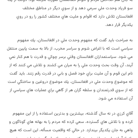
سو فرياد وحدت ملي سرمي دهد و از سوي ديگر در مناطق مختلف
افغانستان تلاش دارد كه اقوام و مليت هاي مختلف كشور را رو در روي
يكديگر قرار دهد.
به صراحت بايد گفت كه مفهوم وحدت ملي در افغانستان، يك مفهوم
سياسي است كه با اغراض شوم و سراسر مخرب، از بالا به سمت پايين منتقل
مي شود. سياستمداران افغانستان وقتي برسر چوكي و قدرت با هم كنار نمي
آيند، آن وقت بحث وحدت ملي را به ميان مي كشند و تلاش مي كنند كه از
نام اين قوم و آن مليت براي خود فصل و بابي در قدرت رقم زنند. بايد گفت
كه موضوع وحدت ملي در افغانستان، يك موضوع دروغين و ساختگي است
كه از سوي قدرتمندان و سلطه گران هر از گاهي براي عمليات هاي سياسي از
آن استفاده مي شود.
آقاي‌ كرزي در نه سال گذشته، بيشترين و بدترين استفاده را از اين مفهوم
كرده و با تلاش هاي گسترده، سعي كرده كه مردم را به بهانه هاي گوناگون و
واهي به جان يكديگر بيندازد. در حالي كه واقعيت مسأله، اين است كه هيچ