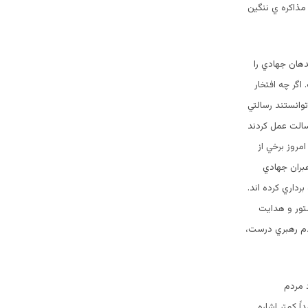
 مذاكره ي ننگین
دهان جهادي را
اگر چه افتخار
وانستند رسالتي
سالت عمل كردند
مروز برخي از
هبران جهادي
رداري كرده اند.
ستور و هدایت
دم رهبري درست،
 مردم
ً كمتر اشاره