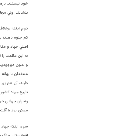
خود نيستند. باره
بنشانند. ولي مجا
دوم اينكه برخلاف
كم جلوه دهند؛ بد
اصلي جهاد و مقاو
به اين عظمت را ت
و بدون موجوديت آ
منتقدان با بهانه
دارند، آن هم زير 
تاريخ جهاد كشور،
رهبران جهادي خو
ممكن بود با آفت
سوم اينكه جهاد ا
افغانستان جنگ سرد