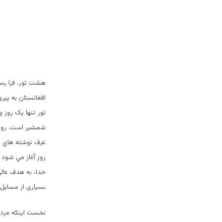
هشت ثور، فرا رس
افغانستان به پير
ثور تنها يک روز 
شمشير است. روزي
عرف نوشته هاي معم
روز آغاز مي شود و
خدا، به هدف عالی 
بسیاری از مسايل
نخست اينكه مردم 