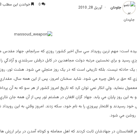
0
خواندن این مطلب 3 دقیقه زمان میبرد
جاودان
آوریل 28, 2010
يده است؛ مهم ترين رويداد سي سال اخير كشور؛ روزی كه سرانجام، جهاد مقدس 
وزي رسيد و برای نخستين مرتبه دولت مجاهدين در کابل درفش سربلندي و آزادگي را
و يک حادثه نيست. بلكه تاريخی است كه در يک روز متجلي مي شود. هشت ثور، روز 
 كه حق بر باطل چيره مي شود. شايد سخنان امروز، پس از اين همه سال، مقداري 
ول بنمايد. ولي انكار نمي توان كرد كه تاريخ امروز كشور از هر سو كه به آن پرداخت
 به اين روز پايان مي يابد. جهاد گران افغان در هشتم ثور پس از آن همه جان نثاري 
خود رسیدند و افتخار پيروزي را به نام خود، سكه زدند. امروز وقتي به اين رويداد ن
 روشن مي شود.
افغانستان در جهادشان ثابت کردند كه اهل معامله و كوتاه آمدن در برابر ارزش ها