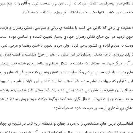
ا نظام هاي برسرقدرت، تلاش كردند كه اراده مردم را سست کرده و آنان را به پاي ميز
هدین غیور كشور تنها يک سخن داشتند: «پيروزی و اعتلای كلمه الله».
 عقيده ي برخي كه تلاش مي كنند با مغلطه ی زباني و سياسي، نقش رهبران و فرمان
ون ترديد در اين ميان نقش رهبران جهادي بسيار تعيين كننده و اساسي بوده است. 
مت به مردم آزاده ي كشور برمي گردد؛ ولي مردم بدون داشتن رهنما و مربی، نمي ت
ا پاي پيروزي ادامه دهند. رهبران در اين ميان به عنوان چراغ هدايت و قطب نماي ر
نان هرگز جهاد به اهدافي كه داشت به شكل منظم و برنامه ريزي شده نمي رسيد. ا
 های بنی اسراييلی، سعي در كم رنگ جلوه دادن نقش رهبري كننده ي فرماندهان و ر
اين عنوان كه جهاد به تمام مردم افغانستان تعلق داشته و اين افراد از نام جهاد بهره ب
 بطلان اين عقيده را نشان مي دهد؛ زماني كه جهاد افغانستان آغاز شد، مردم به د
د به سمت جبهات نبرد با اشغال گران شتافتند، وگرنه حركت خود جوش مردم در ع
 هاي بي شماري از مسير درست خود منحرف شود.
فغانستان درس هاي مشخصي را به مردم جهان و منطقه ارايه كرد. در نتيجه ی جهاد
، فرو كش كرد و در مناسبات بين المللي، گفتمان تازه یي آغاز شد؛ به اين نكته عمدا