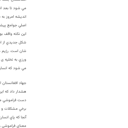
مي شود تا بعد ان
انديشه امروز به 
اصلي جوامع پيشرف
اين نكته واقف بو
شكل جديدي از است
شان است. رژيم ها
ورزي به تخليه ی 
مي شود كه انسان 
جهاد افغانستان ا
هشدار داد كه اين
دست فراموشي مي سپ
برخي مشكلات و اش
آنجا كه پاي انسا
معناي فراموشي و 