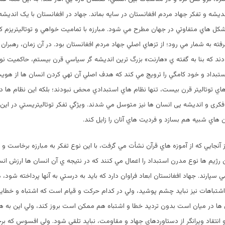
دیشه و تفکر جهاد مردم افغانستان در سايه بماند. جهاد در افغانستان با يک انديشه 
شكل هاي متفاوتي در جهان مطرح مي شود. مبارزه با تماميت خواهي و توتالیتريزم كه
ته به شمار مي رود؛ از تزهاي اصلي جهاد مردم افغانستان بود. در آن زمان، رهبران
دند كه بنا به گفته ي «هارنت» بزرگ ترين انديشه گر سياسي قرن بيستم، حاكميت نوع
بداد و خود كامگي را ترويج مي كند كه هدف اصلي آن تهي كردن انسان ها از هويت
ي توتاليتر قرن بيست، تنها نظام هاي استبدادي محض نبودند؛ بلكه اين نظام ها د
فكری و انديشه یی انسان ها نيز متوسل مي شدند. ويژگي تفكر توتالیتريستي در اي
هاي شبيه هم بسازد و فرديت هاي آنان را زايل كند.
ز آنجايي كه از آموزه هاي قرآن نشأت مي گرفت، با اين نوع تفكر به مبارزه برخاست و
 رژيم ها نوع مدرن استبداد را اعمال مي كنند كه در نتيجه ي آن انسان ها ارزش انسا
ارند. جهاد افغانستان ابعاد فراوان دارد كه بايد به درستي به آنها پرداخته شود، ه
تباهات نيز نبايد چشم پوشيد، ولي در كدام حركت و قيام است كه اشتباه و خطايي
ن ها در ميان است بدون ترديد خطا و اشتباه هم ممكن است بروز كند، ولي اين به ه
انتقاد ويرانگر از دستاوردهاي جهاد و مقاومت، نبايد تلقي شود. ولي افسوس كه بر