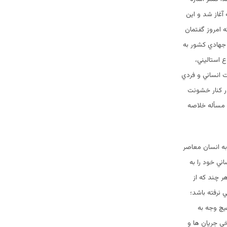
آغاز شد و اين
 امروز گفتمان
 جهادي كشور به
 استاليني،
 انساني و فردي
ر كنار خشونت
ن مسأله خلاصه
 به انسان معاصر
ني خود را به
ر چند كه از
 نرفته باشد؛
يچ وجه به
خي جريان ها و