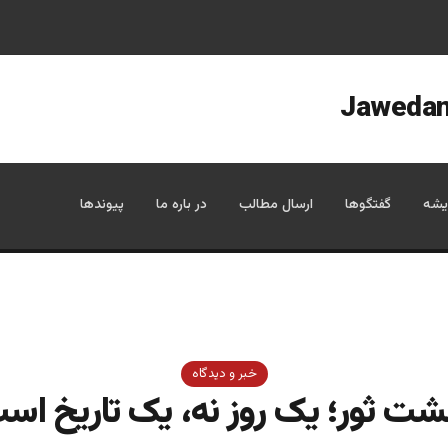
یشه
گفتگوها
ارسال مطالب
در باره ما
پیوندها
خبر و دیدگاه
ت ثور؛ يک روز نه، يک تاريخ اس