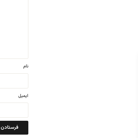
ی
د
گ
ا
ه
*
نام
ایمیل