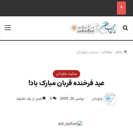
جستجو برای
منو
خانه
/
مقالات
/
سایت جاودان
سایت جاودان
عید فرخنده قربان مبارک باد!
جاودان
نوامبر 26, 2009
0
کمتر از یک دقیقه