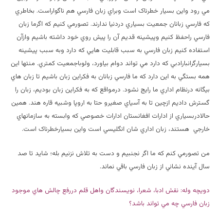
مي رود واين بسيار خطرناک است وبراي زبان فارسي هم ناگواراست. بخاطري
که فارسي زبانان جمعيت بسياري دردنيا ندارند. تصورمي کنيم که اگرما زبان
فارسي راحفظ کنيم وپيشينه قديم آن را پيش روي خود داشته باشيم وازآن
استفاده کنيم زبان فارسي به سبب قابليت هايي که دارد وبه سبب پيشينه
بسيارگرانبارادبي که دارد مي تواند دوام بياورد، ولوباجمعيت کمتري. منتها اين
همه بستگي به اين دارد که ما فارسي زبانان به فکراين زبان باشيم تا زبان هاي
بيگانه درنظام اداري ما رايج نشود. درمواقع که به فکراين زبان بوديم، زبان را
گسترش داديم ازچين تا به آسياي صغيرو حتا به اروپا وشبيه قاره هند. همين
حالادربسياري از ادارات افغانستان ادارات خصوصي که وابسته به سازمانهاي
خارجي هستند، زبان اداري شان انگليسي است واين بسيارخطرناک است.
من تصورمي کنم که ما اگر نجنبيم و دست به تلاش نزنيم بله؛ شايد تا صد
سال آينده نشاني از زبان فارسي باقي نماند.
دويچه وله: نقش ادبا، شعرا، نويسندگان واهل قلم دررفع چالش هاي موجود
زبان فارسي چه مي تواند باشد؟