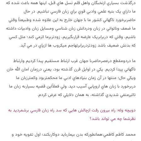
درگذشت بسياري ازنخبگان واهل قلم نسل هاي قبل، اينها همه باعث شده که
ما داراي يک بنيه علمي وادبي قوي براي زبان فارسي نباشيم. در حال
حاضربرخورد ناگهاني کشور ما با جهان خارج به اين علاوه شده وطبيعتاً وقتي
ما ضعف وناتواني در زبان ودردانش زبان شناسي ومسايل زبان وادبيات داشته
باشيم، وقتي که دربرابريک عارضه قراربگيريم، زودتربرما اثرمي کند؛ مثل کسي
که بدنش ضعيف باشد زودتردربرابرتهاجم ميکروب ها ازپاي در مي آيد.
ما دردومقطع درعصرحاضربا جهان غرب ارتباط مستقيم پبدا کرديم وارتباط
ناگهاني پيدا کرديم. يکي در اوايل قرن گذشته بود، يعني درزمان امان الله خان
ويکي حال؛ منتها در آن زمان بنيادهاي ادبي ما محکمتربود وکمترزبان ما
دربرخورد با زبان هاي اروپايي آسيب ديد. ولي فعلاًاين قضيه بسياربه زبان ما
تاثيرمنفي شديدي گذاشته، به همان دلايلي که عرض کردم.
دويچه وله: راه بيرون رفت ازچالش هايي که سد راه زبان فارسي برشمرديد به
نظرشما چه مي تواند باشد؟
محمد کاظم کاظمي:همانطورکه بدن بيماربايد دوکاربکند؛ اول تقويه خود و