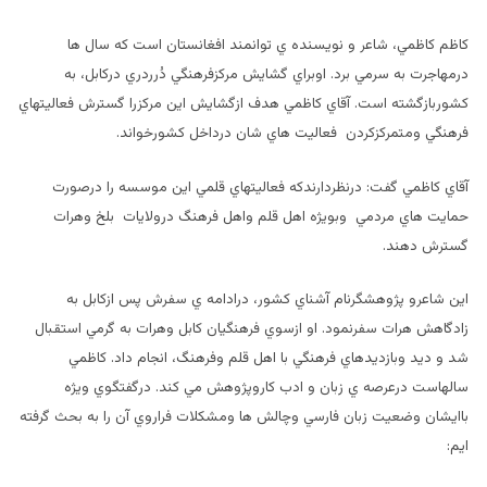
کاظم کاظمي، شاعر و نويسنده ي توانمند افغانستان است که سال ها
درمهاجرت به سرمي برد. اوبراي گشايش مرکزفرهنگي دُرردري درکابل، به
کشوربازگشته است. آقاي کاظمي هدف ازگشايش اين مرکزرا گسترش فعاليتهاي
فرهنگي ومتمرکزکردن فعاليت هاي شان درداخل کشورخواند.
آقاي کاظمي گفت: درنظردارندکه فعاليتهاي قلمي اين موسسه را درصورت
حمايت هاي مردمي وبويژه اهل قلم واهل فرهنگ درولايات بلخ وهرات
گسترش دهند.
اين شاعرو پژوهشگرنام آشناي کشور، درادامه ي سفرش پس ازکابل به
زادگاهش هرات سفرنمود. او ازسوي فرهنگيان کابل وهرات به گرمي استقبال
شد و ديد وبازديدهاي فرهنگي با اهل قلم وفرهنگ، انجام داد. کاظمي
سالهاست درعرصه ي زبان و ادب کاروپژوهش مي کند. درگفتگوي ويژه
باايشان وضعيت زبان فارسي وچالش ها ومشکلات فراروي آن را به بحث گرفته
ايم: