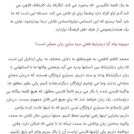
به يک کلمه انگليسي که برخورد مي کند. انگارکه يک کارخلاف قانون مي
کند.آدم ازاو اکراه دارد وطبعاً براي او تلاش مي کند. مسئله اين است که ما
بايد آنجا برسيم که اين احساس نيازواحساس تلاش درما بيدارشود؛ واين به
يک هشدارعمومي از طرف اهل فرهنگ نيازدارد.
دويچه وله: آيا درشرايط فعلي سره سازي زبان ممکن است؟
محمد کاظم کاظمي: به طورمطلق به دلايل مختلف نه. يکي ازدلايل اين است
که زبان دراثرارتباط بين انسانها پديد مي آيد وبعضي وقتها ما با انسانهايي با
زبان ديگرارتباط وداد و ستد داريم. بسياري ازواژگان هستند که درزبان معناي
معادلي ندارند وما مي توانيم ازواژگان ديگراستفاده کنيم. ولي بطور مطلق نه؛
واگرما فارسي شده را بکار مي بريم کاملاً فارسي مطلق، که هيچ کلمه بيگانه يي
دراونباشد، يک زبان خواهد شد که براي هيچ کس قابل مفهوم نيست. درزبان
قبل ازاسلام ما بسياري ازواژگان عربي داريم که به اينها عادت کرده وانس
داريم بنابراين اينها رامي توانيم حفظ کنيم. منتها درعين حال تلاش به سمت
پاکيزه ساختن زبان وتلاش به سمت اينکه ما تا جايي که امکان دارد؛ وقتي
دوکلمه داريم يکي ازاينها فارسي تراست آن را بکار ببريم وکم کم رايج بکنيم،