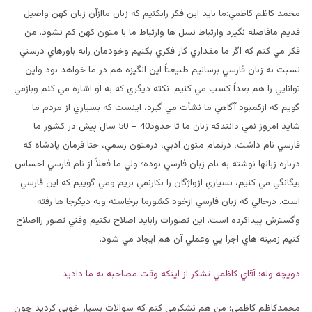
محمد کاظم کاظمي:ما بايد اين فکر رابکنيم که زبان ماازآن زبان کهن واصيل
قديم مافاصله نگيرد وارتباط نسل ها وارتباط ما با متون کهن کم نشود. من
فکر مي کنم که اگر ما مقداري کار فکري بکنيم وخودمان رابه باورهاي درستي
نسبت به زبان فارسي برسانيم طبيعتاً اين انگيزه هم در ما خواهد بود واين
توانايي را هم بعداً کسب مي کنيم. نکته ديگري که به او اشاره مي کنم وبازمي
گويم که ازکمبود آگاهي ما نشأت مي گيرد، اينست که بسياري از مردم ما
شايد امروز نمي دانندکه زبان ما تا حدود40 – 50 سال پيش در کشور ما
فارسي نام داشت، درتمام متون ادبي، درمتون رسمي، حتا فرمان پادشاه که
درباره زبانها نوشته به نام زبان فارسي بوده؛ ولي ما فعلاً از نام فارسي احساس
بيگانگي مي کنيم، بسياري ازواژگان را بکارنمي بريم ومي گوييم که اين فارسي
است. درحالي که زبان فارسي ازخود کشورما برخاسته وبه ديگرجا ها رفته
وگسترش پيداکرده است. اين تصورات رابايد اصلاح بکنيم وقتي تصور رااصلاح
کنيم زمينه هاي اجرا يي وعملي آن هم ايجاد مي شود.
دويچه وله: آقاي کاظمي تشکر از اينکه وقت مصاحبه به ما داديد.
محمدکاظم کاظمي: من هم تشکرمي کنم که سوالات بسيار خوبي کرديد چون