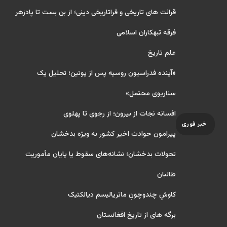
قرائت های تاریخی و فراتاریخی دینی؛ از بن بست تا پادزهر
فرقه تبهکاران اسلامی
علم تاریخ
«آینده فدراسیون روسیه پس از پوتین؛ تحلیل یک
سناریوی محتمل»
افسانه نجات از بیرون؛ از رجوی تا پهلوی
خبر فوری
پیرامون حوادث اخیر کشور به ویژه بدخشان
تحولات بدخشان؛ نشانه‌های سقوط یا پایان مأموریت
طالبان
کاوشِ چندو‌چونِ ماتریالیسم دیالکتیک
برگه های از تاریخ افغانستان