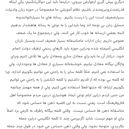
ديگري پيش گيري ازعوارض بيروني، دراينجا بايد اين دوکاررابکنيم؛ يکي اينکه
قدرتمندترونيرومندتر باشيم. نظام آموزشي ما مخصوصاً در حوزه زبان وادبيات
بسيارضعيف است؛ اين را درست بکنيم . رسانه هاي ما بسيارناتوانندوبه
مسايل زبان بي توجه اند وما بايداين را به نوعي به رسانه هاهشدار بدهيم.
البته بعضي ازرسانه ها خوب کار مي کنند، ولي درمجموع ما يک ضعف
عمومي داريم. زبان ادارات مامتاسفانه بسيار ضعيف است وبسيار بازبان
انگليسي آميخته شده ودراين حوزه بايد کارهاي رسمي ازطرف دولت انجام
شود، درکنار آن ما بايدبراي معادل سازي ومعادل يابي ها تلاش کنيم وبراي
واژگان بيگانه معادل بيابيم. خوشبختانه بسياري از معادل ها وجوددارد، ولي
ما استفاده نمي کنيم. مثلاً کلمه سايز را به راحتي مي توانيم بگوييم اندازه، چرا
که کلمه يي بوده که از قديم داشتيم يا کلمه کنکشن را به راحتي مي توانيم
بگوييم ارتباط؛ که منتها فعلاً استفاده نمي کنيم. ولي از همه مهمتر چنانچه
من حس کردم دراين ايام نوعي ايجاد هوشياري دربين مردم مخصوصاً اهل
فکروفرهنگ است. يعني نسبت به اين قضيه ذهن ها حساس شود که
متاسفانه ذهن ها حساس نيست. وقتي کلمه بيگانه راطرف به کارمي برد اصلاً
براي او مهم نيست. شايد اگربپرسي چند تا کلمه انگليسي دراين جمله
بکاربردي، متوجه نشود. ولي وقتي ذهن حساس مي شود در طول چند جمله