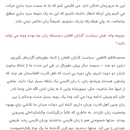
اين به مرورزمان امکان دارد. من فکرمي کنم که ما به سمت سره سازي حرکت
مي کنيم ولي اينکه انتظار داشته باشيم که اين به يک نتيجه سره سازي مطلق
بيانجامد، نه. ولي هرقدرکه نزديک بشويم، طبيعتاً زبان خالص ترمي ماند.
دويچه وله: نقش سياست گذاران افغان درمسئله زبان چه بوده وچه مي تواند
باشد؟
محمدکاظم کاظمي: سياست گذاران افغان را البته بطورعام اگردرنظر بگيريم،
دراين دو صد – سيصد سال پيش بطورکل در طي اين مدت ما از لحاظ برخورد
بازبان دو دوره داريم. يکي دوره يي است که اهل قدرت افغانستان هر چند که
پشتون هستند وپشتو زبان، با زبان فارسي يک رابطه بسيار نيک دارند. بعضي
از اينها حتا شاعرند؛ مثل: تيمورشاه واين تا به زمان امان الله خان وحتا نادر
خان کم وبيش ادامه پيدا مي کند وما يک رويه بسيار مثبت وسالم را بين
زبان وبين اهل قدرت وزبان داريم. البته اين دولت مردان ما تلاشي براي بهبود
وضعيت زبان نکردند، به خاطري که غالباً درگيرکشت وکشتارداخلي وبيروني
بودند. منتها خصومتي هم با زبان فارسي نداشتند وزبان فارسي رشد طبيعي
خودش را مي کرد. منتها درحدود نيم قرن گذشته ما يک نوع رفتارخصومت