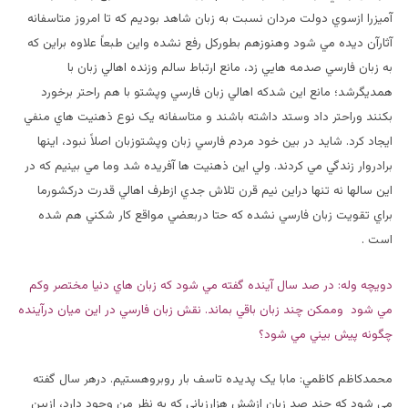
آميزرا ازسوي دولت مردان نسبت به زبان شاهد بوديم که تا امروز متاسفانه
آثارآن ديده مي شود وهنوزهم بطورکل رفع نشده واين طبعاً علاوه براين که
به زبان فارسي صدمه هايي زد، مانع ارتباط سالم وزنده اهالي زبان با
همديگرشد؛ مانع اين شدکه اهالي زبان فارسي وپشتو با هم راحتر برخورد
بکنند وراحتر داد وستد داشته باشند و متاسفانه يک نوع ذهنيت هاي منفي
ايجاد کرد. شايد در بين خود مردم فارسي زبان وپشتوزبان اصلاً نبود، اينها
برادروار زندگي مي کردند. ولي اين ذهنيت ها آفريده شد وما مي بينيم که در
اين سالها نه تنها دراين نيم قرن تلاش جدي ازطرف اهالي قدرت درکشورما
براي تقويت زبان فارسي نشده که حتا دربعضي مواقع کار شکني هم شده
است .
دويچه وله: در صد سال آينده گفته مي شود که زبان هاي دنيا مختصر وکم
مي شود وممکن چند زبان باقي بماند. نقش زبان فارسي در اين ميان درآينده
چگونه پيش بيني مي شود؟
محمدکاظم کاظمي: مابا يک پديده تاسف بار روبروهستيم. درهر سال گفته
مي شود که چند صد زبان ازشش هزارزباني که به نظر من وجود دارد، ازبين