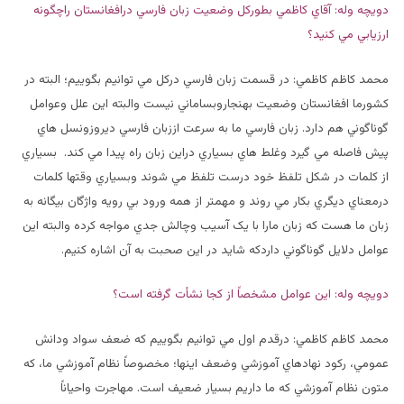
دويچه وله: آقاي کاظمي بطورکل وضعيت زبان فارسي درافغانستان راچگونه
ارزيابي مي کنيد؟
محمد کاظم کاظمي: در قسمت زبان فارسي درکل مي توانيم بگوييم؛ البته در
کشورما افغانستان وضعيت بهنجاروبساماني نيست والبته اين علل وعوامل
گوناگوني هم دارد. زبان فارسي ما به سرعت اززبان فارسي ديروزونسل هاي
پيش فاصله مي گيرد وغلط هاي بسياري دراين زبان راه پيدا مي کند. بسياري
از کلمات در شکل تلفظ خود درست تلفظ مي شوند وبسياري وقتها کلمات
درمعناي ديگري بکار مي روند و مهمتر از همه ورود بي رويه واژگان بيگانه به
زبان ما هست که زبان مارا با يک آسيب وچالش جدي مواجه کرده والبته اين
عوامل دلايل گوناگوني داردکه شايد در اين صحبت به آن اشاره کنيم.
دويچه وله: اين عوامل مشخصاً از کجا نشأت گرفته است؟
محمد کاظم کاظمي: درقدم اول مي توانيم بگوييم که ضعف سواد ودانش
عمومي، رکود نهادهاي آموزشي وضعف اينها؛ مخصوصاً نظام آموزشي ما، که
متون نظام آموزشي که ما داريم بسيار ضعيف است. مهاجرت واحياناً