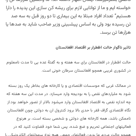
خواسته ایم و ما از توانایی لازم برای ریشه کن سازی این پدیده را دارا
هستیم” تعداد افراد مبتلا به این بیماری تا دو روز قبل به سه صد
تن رسیده بود ولی به اساس پیشبینی وزیر صاحب شاید به صدها یا
هزارها تن برسد.
تاثیر ناگوار حالت اظطرار بر اقتصاد افغانستان
حالت اظطرار در افغانستان برای سه هفته و به گفتۀ عده یی تا مدت نامعلوم
در کشوری غریبی همچو افغانستان سرطان خونی است.
در ممالک غربی که موسسات اقتصادی و یا کارخانه های بخاطر یک روز بسته
شود به ملیاردهای نقص را به بودیجه وارد میسازد. در مدت این سه هفته که
چه اندازه نقص به اقتصاد افغانستان وارد میشود بالاتر از تصور خواهد بود.از
نگاه اقتصادی گراف فقر با حدی بالا برود کنترول ان به دولتی چون افغانستان
ناممکن باشد، همه کارخانه های دولتی و شخصی بسته است، بر هرنوع
فعالیتهای اجتماعی تحریم و ضع شده، پس شما خود قضاوت کنید که در
همچو حالت مردم ما بدون فعالتهای جمعی هیچ نوع سهولتهای الکترونیکی را