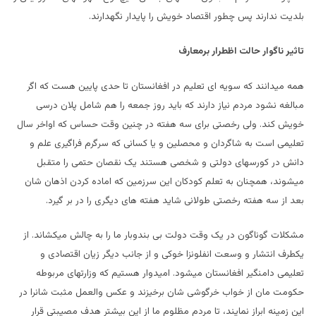
بلدیت ندارند پس چطور اقتصاد خویش را پایدار نگهدارند.
تاثیر ناگوار حالت اظطرار برمعارف
همه میدانند که سویه ای تعلیم در افغانستان تا حدی پایین هست که اگر
مبالغه نشود مردم نیاز دارند که باید روز جمعه را هم شامل پلان درسی
خویش کند. ولی رخصتی برای سه هفته در چنین وقت حساس که اواخر سال
تعلیمی است به شاگردان و محصلین و یا کسانی که سرگرم فراگیری علم و
دانش در کورسهای دولتی و شخصی هستند یک نقصان حتمی را متقبل
میشوند، همچنان به تعلم کودکان این سرزمین که اماده کردن اذهان شان
بعد از سه هفته رخصتی طولانی شاید هفته های دیگری را در بر گیرد.
مشکلات گوناگون در یک وقت دولت بی بندوبار ما را به چالش میکشاند. از
یکطرف انتشار و وسعت انفلونزا خوکی و از جانب دیگر زیان اقتصادی و
تعلیمی دامنگیر افغانستان میشود. امیدوار هستیم که وزارتهای مربوطه
حکومت مان از خواب خرگوشی شان برخیزند و عکس والعمل مثبت شانرا در
این زمینه ابراز نمایند، تا مردم مظلوم ما از این بیشتر هدف مصیبتی قرار