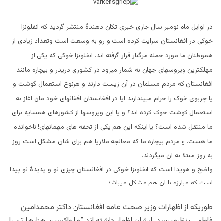
در اوایل ماه نومبر سال جاری خبری تکان دهندۀ منتشر گردید که انفلونزا
خوکی در افغانستان سرایت کرده است و رو به وسعت است وتعداد زیادی از
هموطنان ما مورد حمله مرگبار قرار گرفته اند. انفلونزا خوکی که یکی از
مهلکترین ویروسهای جهان به شمار میرود در کشوری دریدر و بیچاره مانند
افغانستان که مردم مسلمان در آن زیست دارند و هرنوع استعمال گوشت و
یا چربوی خوک را حرام میپندارند ایا در افغانستان افغانهای خود مان اغاز به
استعمال کوشت خوک کرده اند؟ و یا این ویروسها از کشورهای همسایه برای
ما منتقل شده است؟ یا اینکه این هم یکی از تحفه های مهمانهای! ناخوانده
ما هست. و مردم بیچاره ما که معالجه ملاریا هم برای شان مشکل است روز
به روز مبتلا به ان میگردند.
واضح و هویدا است که انفلونزا خوکی در افغانستان چیزی نو و پدیدۀ نو پیدا
است که مبارزه با ان هم مشکل میباشد.
طوریکه از اظهارات وزیر صحت عامه افغانستان داکتر محمدامین
فاطمی بنظرمیرسد، ایشان اظهار داشته اند،”ما واکسین هزارها تن را