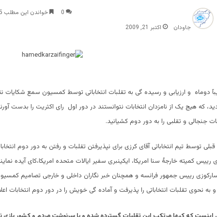
0
خواندن این مطلب 5 دقیقه زمان میبرد
جاودان
اکتبر 21, 2009
ریبآ دوماه و ارزیابی و رسیده گی به تقلبات انتخاباتی توسط کمسیون سمع شکایات نتا
دید، که هیج یک از نامزدان انتخابات نتوانستند در دور اول رای اکثریت را بدست آورن
ابات جنجالی و تقلبی را به دور دوم کشیانید.
قبلی توسط تیم انتخاباتی آقای کرزی برای نپذیرفتن تقلبات و رفتن به دور دوم انتخاب
رییس کمیته خارجۀ سنا امریکا، ایکینبری سفیر ایالات متحده امریکا،کای آیده نماین
سارکوزی رییس جمهور فرانسه و همچنان خبر نگاران داخلی و خارجی تصامیم کمسی
و به نحوی تقلبات انتخاباتی را پذیرفت و آماده گی خویش را در دور دوم انتخابات اعل
اینست که کیها مرتکب این تقلبات گسترده شده و با سرنوشت مردم و کشور بازی ن