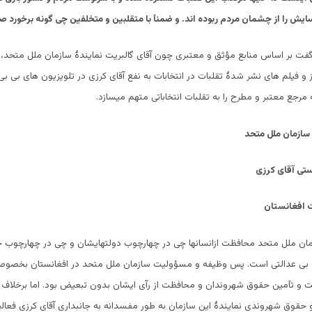
یش را از چشمان مردم ربوده اند. و ضمنآ با متقلبین و متخلفین چی گونه برخورد ص
 گفت بر اساس منابع مؤثق و معتبری چون آقای گالبریت نمایندۀ سازمان ملل متحد
 و فیلم های نشر شدۀ تقلبات در انتخابات به نفع آقای کرزی در تلویزیون های بی 
مرجع معتبر و مطرح را به تقلبات انتخاباتی متهم میسازد.
 سازمان ملل متحد
تی آقای کرزی
 افغانستان
ن ملل متحد محافظت ازانسانها چی در چهارچوب دولتهایشان و چی در چهارچوب جه
ی عدالتی است. پس وظیفه و مسؤولیت سازمان ملل متحد در افغانستان بخصوص 
 و تآمین حقوق شهروندان و محافظت از رآی ایشان بدون تبعیض بود. اما برخلاف م
 حقوق شهروندی نمایندۀ این سازمان به طور مفسدانه به جانبداری آقای کرزی فعا