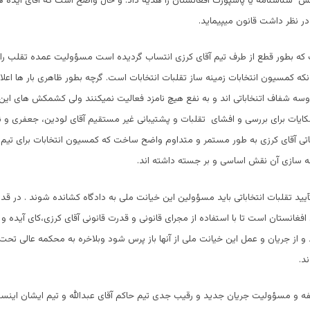
 شناسنامه یا پاسپورت افغانستان را هدیه داد. و حال واضح است که آقای آیده ه
 در نظر داشت قانون میپیماید.
که بطور قطع از طرف تیم آقای کرزی انتساب گردیده است مسؤولیت عمده تقلب را یک
کمسیون انتخابات زمینه ساز تقلبات انتخابات است. گرچه بطور ظاهری بار ها اعلان
روسه شفاف اتنخاباتی اند و به نفع هیچ نامزد فعالیت نمیکنند ولی کشمکش های این
ات برای بررسی و افشای تقلبات و پشتیبانی غیر مستقیم آقای لودین، جعفری و نو
باتی آقای کرزی به طور مستمر و متداوم واضح ساخت که کمسیون انتخابات برای تیم ک
ه سازی آن نقش اساسی و بر جسته داشته اند.
تآیید تقلبات انتخاباتی باید مسؤولین این خیانت ملی به دادگاه کشانده شوند . در ق
غانستان است تا با استفاده از مجرای قانونی و قدرت قانونی آقای کرزی،کای آیده و آ
و از جریان و عمل این خیانت ملی از آنها باز پرس شود وبلاخره به محکمه عالی تحت
د.
ه و مسؤولیت جریان جدید و رقیب جدی تیم حاکم آقای عبدالله و تیم ایشان اینس