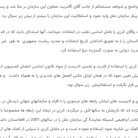
واضح و شواهد مستحکم از جانب آقای گالبریت معاون این سازمان بر ملا شد و رسو
یکر سازمان ملل وارد نمود و استقلالیت این سازمان را بیشتر از بیش زیر سوال برد.
وآقای کرزی را عامل اساسی تقلب در انتخابات میدانند، آنها استدلال دارند که در قد
نستان را با به تعویق انداختن تاریخ انتخابات و تمدید ریاست جمهوری به طور غیر 
 قدرت دولتی به صورت گسترده سؤ استفاده کرد.
کرزی با استفاده از قدرت و تفسیر نادرست از مواد قانون اساسی اعضای کمسیون انتخ
ویش تعین نمود که در همان اوایل عکس العمل های شدیدی را به همراه داشت و مو
نی قرار نگرفت و استقلالیتش زیر سوال بود.
 و لابیست های ایشان رابطه های مرموزی را با افراد و سازمانهای جهانی ذیدخل در 
رده اند که تاریخش به سالها قبل بر میگردد، کرزی در ایجاد این رابطه ها مخصوصآ با 
ملل از نفوذ آقای لخدر ابراهیمی کسیکه نمایندۀ گی سازمان ملل ر
مک بی شایبه نمود استفاده نموده است و در مقابل کرزی با سپاس از کمک های ارز