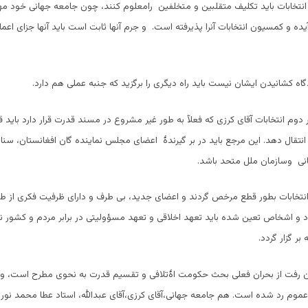
انتخابات باید تکلیف متقلبین و متخلفین رامعلوم کنند، چون جامعه جهانی خود مهر
یده و کمسیون انتخابات آنرا پذیرفته است. و جرم آنها ثابت است باید آنها جزای اعما
دگاه کشانیدن ایشان نیست باید راه دیگری را برگزید که جنبه عملی هم دارد.
ر دوم انتخابات آقای کرزی که فعلآ به طور غیر مشروع در مسند قدرت قرار دارد باید 
نتقال دهد. این مرجع باید در بر گیرندۀ اعضای مجلس نماینده گان افغانستان، سنا
نی وسازمان ملل متحد باشد.
تخابات بطور قطع مرخص گردند و اعضای جدید، بی طرف و دارای ظرفیت فکری از طر
راد و اشخاص تعین شده باید تعهد اخلاقی و تعهد مسؤولیتی در برابر مردم و کشور نما
بر گزار گردد.
ن رفت از بحران فعلی بحث حکومت اۀتلافی و تقسیم قدرت به نحوی مطرح است، ول
موم رد شده است. هم جامعه جهانی،آقای کرزی،آقای عبدالله، استاد عطا محمد نور