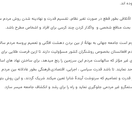
ده اند.
ۀتلافی بطور قطع در صورت تغیر نظام، تقسیم قدرت و نهادینه شدن روش مردم سالا
 بحث منافع شخصی و واگذار کردن چند کرسی برای افراد و اشخاص مطرح باشد.
 است جامعه جهانی به بهانۀ از بین بردن دهشت افگنی و تعمیم پروسه مردم سالار
دم افغانستان بخصوص روشنگران کشور مسؤولیت دارند تا ازین فرصت طلایی برای
غیر مؤثر که سالهاست مردم این سرزمین را رنج میدهد، برای ساختن نهاد های ا
 نمایند. تا باشد قدرت سیاسی ، اجرایی، اقتصادی،فرهنگی بطور عادلانه بین مردم 
قدرت و تصامیم که سرنوشت آیندۀ شانرا تعین میکند شریک گردند، و این روش بتوا
ستمگرو غیر مردمی جلوگیری نماید و راه را برای رشد و انکشاف جامعه میسر سازد.