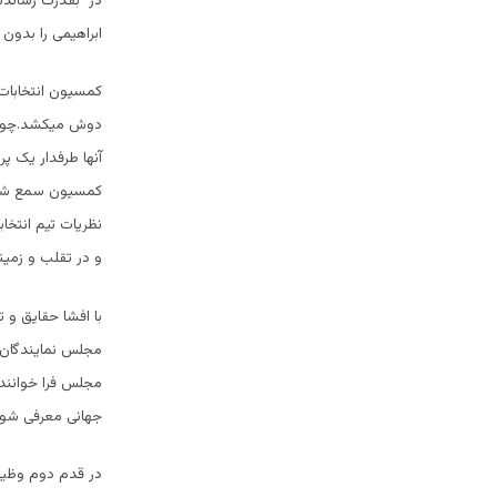
در بقدرت رساندنش
ابراهیمی را بدون
کمسیون انتخابات 
دوش میکشد.چونکه 
آنها طرفدار یک پ
کمسیون سمع شکای
نظریات تیم انتخا
و در تقلب و زمین
با افشا حقایق و 
مجلس نمایندگان اف
مجلس فرا خوانند 
جهانی معرفی شون
در قدم دوم وظیف