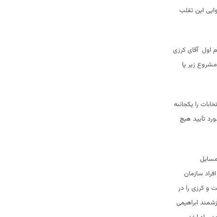
ایی این تقلب
م اول آقای کرزی
مشروع زیر پا
ابات را یکجانبه
رد تآیید هیچ
مسایل
افراد سازمان
ا در سالهای 2001 در افغانستان داشت و کرزی را در
شمند ابراهیمی