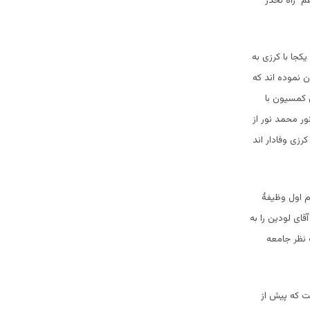
م راه لخدر
جا با کرزی به
 نموده اند که
 کمسیون با
ر محمد نور از
رزی وفادار اند
دم اول وظیفۀ
قای لودین را به
 نظر جامعه
ت که پیش از