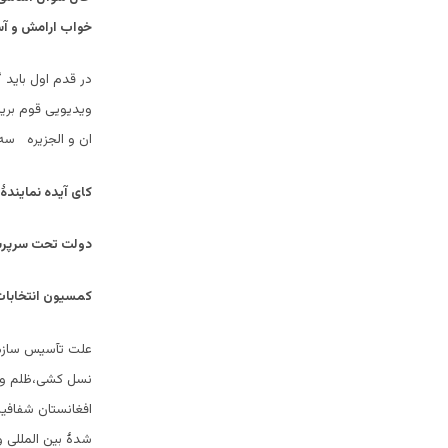
خواب ارامش و آسا
در قدم اول باید
ویدیویی قوم بریز
ان و الجزیره سه 
کای آیده نمایندۀ
دولت تحت سرپرس
کمسیون انتخابات
علت تآسیس سازما
نسل کشی،ظلم و ب
افغانستان شفافیت
شدۀ بین المللی و