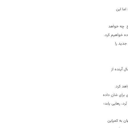
ما اين
ح چه خواهد
ده خواهيم کرد.
جديد را
 آینده از
هد کرد.
 براى شان داده
د، رهايی یابد؛
ان به کمپاين