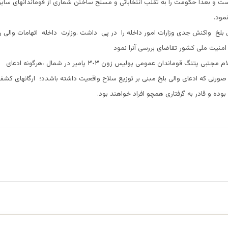
وست و بعداً حکومت را به تقلب انتخاباتى و مسلح ساختن شمارى از قوماندانهاى ساب
مود.
ى بلخ واکنش جدی وزارات امور داخله را در پی داشت .وزارت داخله اتهامات والى را
امنيت ملى کشور تقاضاى بررسى آنرا نمود
همچنان جنرال غلام مجتبى پتنگ قوماندان عمومی پوليس زون ٣٠٣ پامیر در 
 صورتى که ادعاى والى بلخ مبنى بر توزيع سلاح واقعيت داشته باشدد؛ ارگانهای کشفی
وده و قادر به گرفتاری همچو افراد خواهند بود.