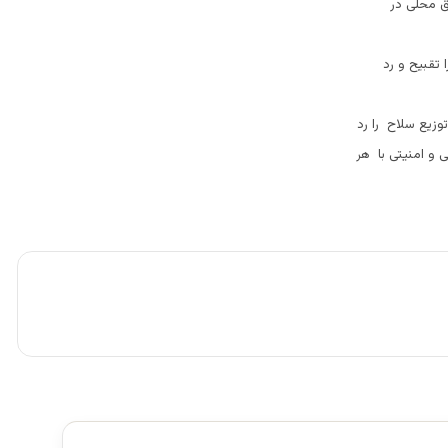
ق محلى در
 تقبيح و رد
شمال ،هرگونه ادعاى توزيع سلاح را رد
 و امنیتی با هر