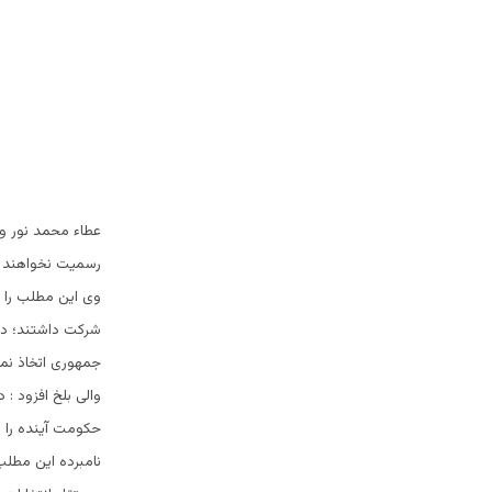
عطاء محمد نور وا
رسمیت نخواهند 
وى اين مطلب را د
شرکت داشتند؛ در 
جمهورى اتخاذ نمو
والى بلخ افزود :
حکومت آينده را 