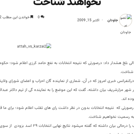
نخواهند شناخت
0
خواندن این مطلب 2 دقیقه زمان میبرد
جاودان
اکتبر 15, 2009
لی بلخ هشدار داد: درصورتى که نتیجه انتخابات به نفع حامد کرزی اعلام شود؛ حکوم
شناخت.
رکنفرانس خبرى امروز که در آن، شمارى از نماینده گان احزاب و اعضاى شوراى ولاي
شهر مزارشريف بيان داشته، گفت که اين موضع را به نماينده گى از تيم داکتر عبدال
ده اند.
 درصورتى که نتیجه انتخابات بدون در نظر داشت رای های تقلب اعلام شود؛ برای ما قا
به رسمیت نخواهيم شناخت.
نامبرده این مطلب را درحالی بیان داشته که گفته میشود نتایج نهايى ان