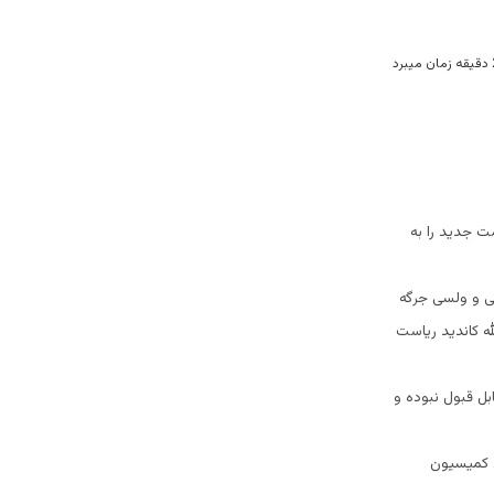
ت جديد را به
تى و ولسى جرگه
له کانديد رياست
بل قبول نبوده و
تخابات ٢٩ اسد بزودى از سوى کميسيون