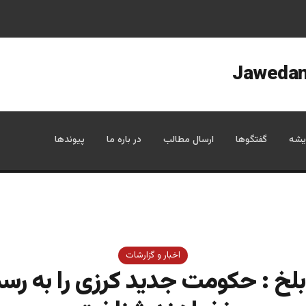
یشه
گفتگوها
ارسال مطالب
در باره ما
پیوندها
اخبار و گزارشات
بلخ : حکومت جديد کرزى را به ر