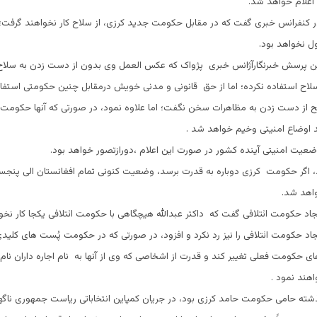
اعلام خواهد شد.
 کنفرانس خبرى گفت که در مقابل حکومت جديد کرزى، از سلاح کار نخواهند گرفت؛ ا
 نخواهد بود.
ين پرسش خبرنگارآژانس خبرى پژواک که عکس العمل وى بدون از دست زدن به سلا
سلاح استفاده نکرده؛ اما از حق قانونی و مدنی خویش درمقابل چنين حکومتى استفا
 از دست زدن به مظاهرات سخن نگفت؛ اما علاوه نمود، در صورتى که آنها حکومت 
اوضاع امنیتی وخیم خواهد شد .
ضعیت امنیتی آینده کشور در صورت این اعلام ،دورازتصور خواهد بود.
گر حکومت کرزى دوباره به قدرت برسد، وضعيت کنونی تمام افغانستان الی پنجسال
اهد شد.
یجاد حکومت ائتلافی گفت که داکتر عبدالله هیچگاهی با حکومت ائتلافى یکجا کار نخوا
جاد حکومت ائتلافی را نيز رد نکرد و افزود، در صورتى که در حکومت پُست های کلیدی
حکومت فعلى تغيير کند و قدرت از اشخاصى که وی از آنها به نام اجاره داران نام بُر
هند نمود .
ذشته حامى حکومت حامد کرزى بود، در جريان کمپاين انتخاباتى رياست جمهورى ناگه