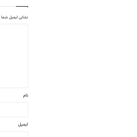
نشانی ایمیل شما 
د
ی
د
گ
ا
ه
*
نام
ایمیل