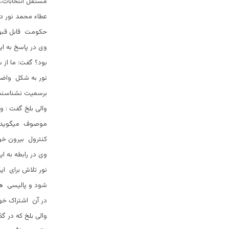
مستقل انتخابات، 
عطاء محمد نور در
حکومت قابل قبول
وى در پاسخ به ا
بود؟ گفت: ما از 
نور به شکل واضح
برسمیت نشناسند 
والى بلخ گفت : و
موصوف ميگويد، ا
کنترول بيرون خو
وی در رابطه به ا
نور تلاش برای اي
شود و پالیسی های 
در آن اشتراک خوا
والى بلخ که در گ