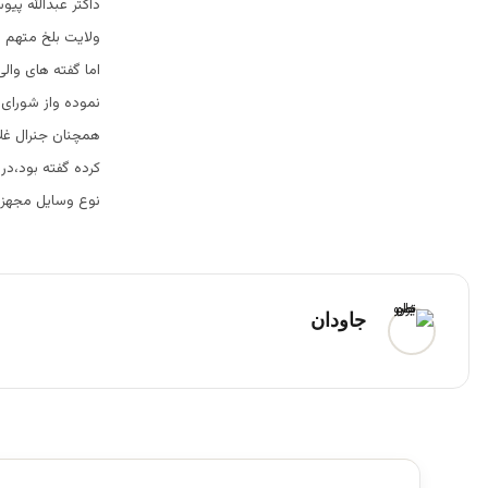
داکتر عبدالله پي
ولايت بلخ متهم ن
اما گفته هاى وال
نموده واز شوراى 
کرده گفته بود،در
نوع وسایل مجهز ب
جاودان