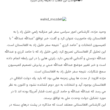
خواندن این مطلب 2 دقیقه زمان میبرد
وحید مژده، کارشناص امور سیاسی سفر غير مترقبه زلمي خليل زاد را به
افغانستان يك ماموريت عنوان كرد و گفت: خبر توافق “عبدالله عبدالله ” با
كميسيون انتخابات و “حامد كرزي ” نتيجه سفر خليل زاد به افغانستان است.
اين تحليل گر افغانستانی تصريح كرد: زلمي خليل زاد كه با حامد كرزي و عبدالله
عبدالله دوستي و آشنايي قديمي دارد، رايزني هايي را در اين رابطه انجام داده
است و خبر تغيير موضع عبدالله عبدالله مبني بر پذيرش تصميم كميسيون
سمع شكايات، نتيجه سفر خليل زاد به افغانستان است.
مژده افزود: از مدت ها پيش زمزمه هايي بود كه بايد يك دولت ائتلافي در
افغانستان بوجود آيد و انتخابات به دور دوم كشانده نشود و اكنون به نظر
مي رسد كه عبدالله عبدالله و حامد كرزي تحت فشار آمريكا بوده اند تا در
مورد تشكيل دولت وحدت ملي به توافق برسند.
اين كارشناس افغانستانی معتقد است كه مذاكره در پشت درهاي بسته در