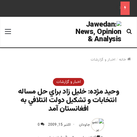
علم تاریخ
جستجو برای
منو
خانه
/
اخبار و گزارشات
اخبار و گزارشات
وحید مژده: خليل زاد براي حل مساله
انتخابات و تشكيل دولت ائتلافي به
افغانستان آمد
جاودان
اکتبر 15, 2009
0