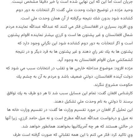
جريان است اما اين كه اين نهايي شده است يا خير دقيقا مشخص نيست.
وحيد مژده در توضيح دولت وحدت ملي گفت: اگر انتخابات به دور دوم
كشانده شود بدون شك نتيجه برگرفته از آن همان وحدت ملي است.
وي افزود بسياري در افغانستان فكر مي كنند كه عبدالله عبدالله نماينده مردم
شمال افغانستان و غير پشتون ها است و كرزي بيشتر نماينده اقوام پشتون
است و اگر انتخابات به دور دوم كشانده شود اين نگراني وجود دارد كه
پشتون ها به يك نفر راي دهند و غير پشتون ها به فرد ديگر و در نتيجه
كشمكشي ميان اقوام افغانستان به وجود آيد.
مژده افزود: موضوع مداخله خارجي ها و تقلب در انتخابات سبب مي شود كه
دولت آينده افغانستان، دولتي ضعيف باشد و مردم به آن به چشم يك
حكومت مشروع ننگرند.
كارشناس افغان گفت: تمام اين مسايل سبب شد تا هر دو طرف به يك توافق
برسند تا دولتي به نام وحدت ملي تشكيل دهند.
اين تحليل گر افغان در مورد تقسيم وزارت ها گفت: در تقسيم وزارت خانه ها
نه ميل و درخواست عبدالله عبدالله مطرح است و نه ميل حامد كرزي، زيرا آنها
در حالتي هستند كه هر چه آمريكائيها بخواهند همانطور خواهد شد.
وي تاكيد كرد: فكر مي كنم با اين همه تقلباتي كه صورت گرفته است طرف