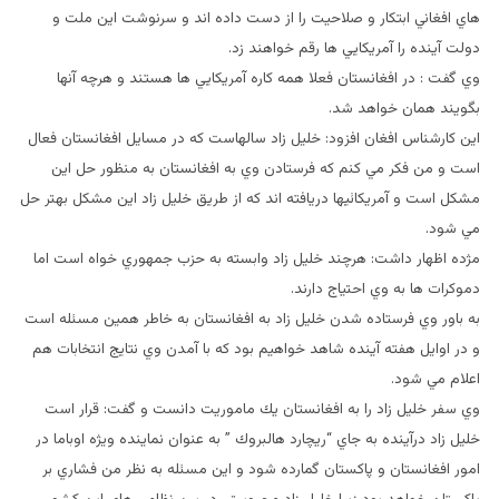
هاي افغاني ابتكار و صلاحيت را از دست داده اند و سرنوشت اين ملت و
دولت آينده را آمريكايي ها رقم خواهند زد.
وي گفت : در افغانستان فعلا همه كاره آمريكايي ها هستند و هرچه آنها
بگويند همان خواهد شد.
اين كارشناس افغان افزود: خليل زاد سالهاست كه در مسايل افغانستان فعال
است و من فكر مي كنم كه فرستادن وي به افغانستان به منظور حل اين
مشكل است و آمريكائيها دريافته اند كه از طريق خليل زاد اين مشكل بهتر حل
مي شود.
مژده اظهار داشت: هرچند خليل زاد وابسته به حزب جمهوري خواه است اما
دموكرات ها به وي احتياج دارند.
به باور وي فرستاده شدن خليل زاد به افغانستان به خاطر همين مسئله است
و در اوايل هفته آينده شاهد خواهيم بود كه با آمدن وي نتايج انتخابات هم
اعلام مي شود.
وي سفر خليل زاد را به افغانستان يك ماموريت دانست و گفت: قرار است
خليل زاد درآينده به جاي “ريچارد هالبروك ” به عنوان نماينده ويژه اوباما در
امور افغانستان و پاكستان گمارده شود و اين مسئله به نظر من فشاري بر