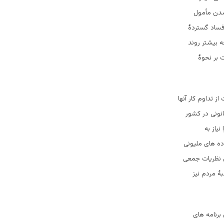
 شدن مأمول
فساد گستردۀ
 بیشتر روند
 بر نحوۀ
 تداوم کار آنها
نونی در کشور
یاز به
ده های ملیونی
 نظریات جمعی
ۀ مردم نیز
رنامه های