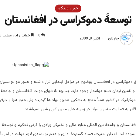
خبر و دیدگاه
توسعۀ دموکراسی در افغانستان
0
خواندن این مطلب 3 دقیقه زمان میبرد
جاودان
اکتبر 9, 2009
 دموکراسی در افغانستان بوضوح در مراحل ابتدایی قرار داشته و هنوز موانع بسیاری
 تآمین آرمان صلح دوامدار وجود دارد. چنانچه تلاشهای دولت افغانستان و جامعۀ بی
موکراتیک در کشور عملأ منتج به تشکیل همچو نهاد ها گردیده ولی هنوز آنها از ظرفیت
 قادر به فعالیت مثمر و مؤثر در زمینه های معین کاری شان نمیباشند.
فغانستان و جامعۀ بین المللی منابع مالی و تخنیکی زیادی را غرض تحکیم و توسعۀ پا
نموده اند، فقدان امنیت، فساد گستردۀ اداری و عدم توانمندی لازم دولت در امر ت