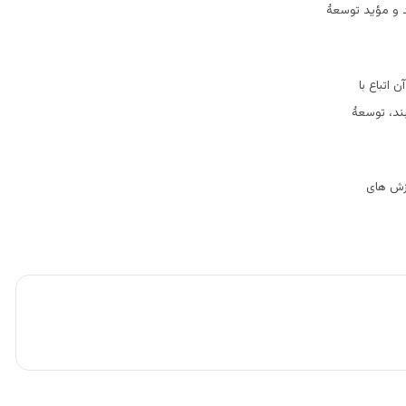
 و مؤید توسعۀ
 اتباع با
ند، توسعۀ
رزش های