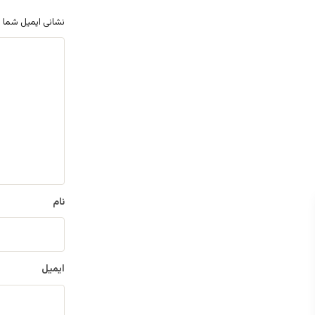
نشانی ایمیل شما 
د
ی
د
گ
ا
ه
*
نام
ایمیل