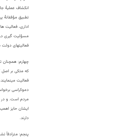
انکشاف عملیۀ جار
تطبیق مؤفقانۀ پر
اداری، فعالیت ها
مسؤلیت گیری در 
فعالیتهای دولت ب
چهارم: همچنان تق
که متکی بر اصل ک
فعالیت مینمایند،
دموکراسی برخواست
مردم است. و در
ایشان حایز اهمیت
دارند.
پنجم: مترادفأ ت