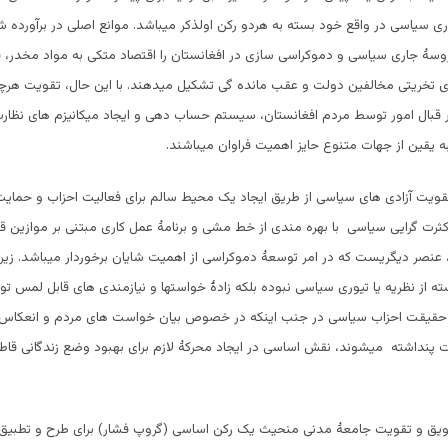
ی سیاسی در واقع خود بسته به هردو رکن اولذکر میباشد. موانع اصلی در برآورده
وسۀ جاری سیاسی و دموکراسی سازی در افغانستان را اقتصاد متکی به مواد مخدر، 
ی تخریتی مخالفین دولت و عقب مانده گی تشکیل میدهند. با این حال، تقویت هرچه
قبال امور توسط مردم افغانستان، سیستم حساب دهی و ایجاد میکانیزم های نظارت
ه یقین از جهات متنوع حایز اهمیت فراوان میباشند.
ویت آزادی های سیاسی از طریق ایجاد یک محیط سالم برای فعالیت احزاب و حمایت از
ثرت گرایی سیاسی با بهره مندی از خط مشی و برنامۀ عمل کاری مبتنی بر موازین قا
 عنصر دیگریست که در امر توسعۀ دموکراسی از اهمیت شایان برخوردار میباشد. زیرا ن
ه از نظریه یا تیوری سیاسی نبوده بلکه زادۀ خواستها و نیازمندی های قابل لمس تو
 حقیقت احزاب سیاسی در جنب اینکه در خصوص بیان خواست های مردم و انعکاس
 پنداشته میشوند، نقش اساسی در ایجاد محرکۀ لازم برای بهبود وضع زندگانی قاطب
شویق و تقویت جامعۀ مدنی منحیث یک رکن اساسی (گروپ فشار) برای طرح و تطبیق ب