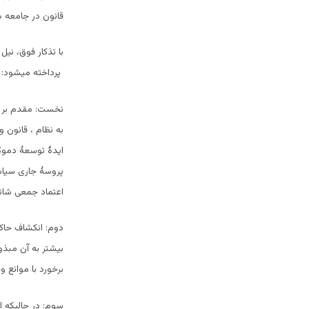
قانون در جامعه هم
با تذکار فوق، ن
پرداخته میشود:
نخست: مقدم بر هم
به نظام ، قانون 
ایدۀ توسعۀ دموک
پروسۀ جاری سیاسی
اعتماد جمعی شان
دوم: انکشاف حاک
بیشتر به آن مبذ
برخورد با موانع و
سوم: در حالیکه ا