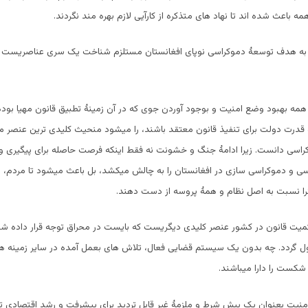
ه باعث شده اند تا نهاد های متذکره از کارآیی لازم بهره مند نگردند.
یل به هدف توسعۀ دموکراسی نوپای افغانستان مستلزم شناخت یک سری عناصریست که
ه بهبود وضع امنیت و بوجود آوردن جوی که در آن زمینۀ تطبیق قانون مهیا بوده 
و قدرت دولت برای تنفیذ قانون معتقد باشند، را میشود منحیث کلیدی ترین عنصر م
راسی دانست. زیرا ادامۀ جنگ و خشونت نه فقط اینکه فرصت حاصله برای پیگیری و
 و دموکراسی سازی در افغانستان را به چالش میکشد، بل باعث میشود تا مردم، باألا
را نسبت به اصل نظام و همۀ پروسه از دست دهند.
میت قانون در کشور عنصر کلیدی دیگریست که بایست در محراق توجه قرار داده ش
ول گردد. چه بدون یک سیستم قضایی فعال، تلاش های بعمل آمده در سایر زمینه ه
 شکست را دارا میباشند.
منیت بعنوان یک پیش شرط و ملزمۀ غیر قابل تردید برای پیشرفت و رشد اقتصادی ت