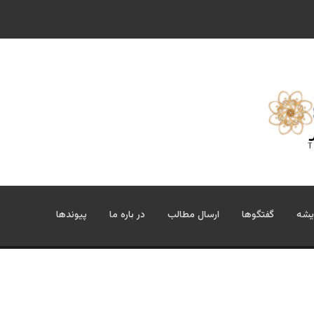
یشه
گفتگوها
ارسال مطالب
در باره ما
پیوندها