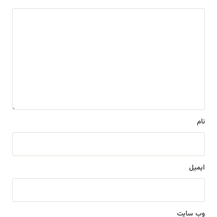
د
ی
د
گ
ا
ه
*
نام
ایمیل
وب‌ سایت