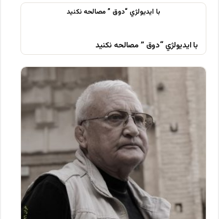
با ايديولژي “دوق ” مصالحه نكنيد