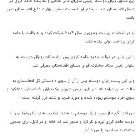
این کشور، ژنرال دوستم، رئیس شورای عالی نظامی و نماینده حامد کرزی در
شمال افغانستان شد – بعدتر او به سمت معاون وزارت دفاع افغانستان تقرر
یافت.
او در انتخابات ریاست جمهوری سال
۲۰۰۴
شرکت کرده و به رقابت با حامد
کرزی پرداخت، ولی برنده نشد.
با این حال، در دولت جدید حامد کرزی پس از انتخابات، ژنرال دوستم به
عنوان رئیس ستاد مشترک قوای مسلح افغانستان معرفی شد.
ولی این پست ژنرال دوستم پس از آن از سوی دادستانی کل افغانستان به
حالت تعلیق درآمد که اکبر بای، رییس شورای ترک تباران افغانستان ادعا کرد از
سوی افراد دوستم ربوده شده و مورد ضرب و شتم قرار گرفته است.
این ادعا اگرچه از سوی ژنرال دوستم به شدت تکذیب شد، اما روابط او را با
دولت حامد کرزی تیره و تار کرد و منجر شد که خانه او در کابل، برای چندین
ساعت به محاصره پلیس درآید.