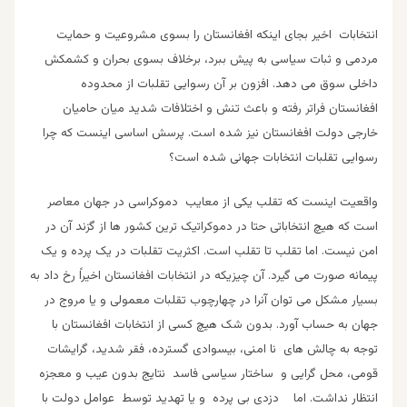
انتخابات اخیر بجای اینکه افغانستان را بسوی مشروعیت و حمایت
مردمی و ثبات سیاسی به پیش ببرد، برخلاف بسوی بحران و کشمکش
داخلی سوق می دهد. افزون بر آن رسوایی تقلبات از محدوده
افغانستان فراتر رفته و باعث تنش و اختلافات شدید میان حامیان
خارجی دولت افغانستان نیز شده است. پرسش اساسی اینست که چرا
رسوایی تقلبات انتخابات جهانی شده است؟
واقعیت اینست که تقلب یکی از معایب دموکراسی در جهان معاصر
است که هیچ انتخاباتی حتا در دموکراتیک ترین کشور ها از گزند آن در
امن نیست. اما تقلب تا تقلب است. اکثریت تقلبات در یک پرده و یک
پیمانه صورت می گیرد. آن چیزیکه در انتخابات افغانستان اخیراً رخ داد به
بسیار مشکل می توان آنرا در چهارچوب تقلبات معمولی و یا مروج در
جهان به حساب آورد. بدون شک هیچ کسی از انتخابات افغانستان با
توجه به چالش های نا امنی، بیسوادی گسترده، فقر شدید، گرایشات
قومی، محل گرایی و ساختار سیاسی فاسد نتایج بدون عیب و معجزه
انتظار نداشت. اما دزدی بی پرده و یا تهدید توسط عوامل دولت با