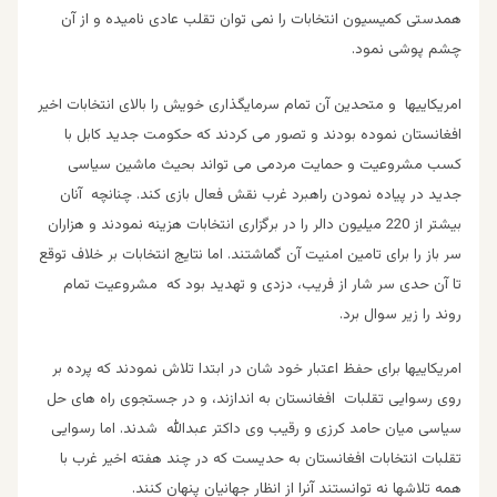
همدستی کمیسیون انتخابات را نمی توان تقلب عادی نامیده و از آن
چشم پوشی نمود.
امریکاییها و متحدین آن تمام سرمایگذاری خویش را بالای انتخابات اخیر
افغانستان نموده بودند و تصور می کردند که حکومت جدید کابل با
کسب مشروعیت و حمایت مردمی می تواند بحیث ماشین سیاسی
جدید در پیاده نمودن راهبرد غرب نقش فعال بازی کند. چنانچه آنان
بیشتر از 220 میلیون دالر را در برگزاری انتخابات هزینه نمودند و هزاران
سر باز را برای تامین امنیت آن گماشتند. اما نتایج انتخابات بر خلاف توقع
تا آن حدی سر شار از فریب، دزدی و تهدید بود که مشروعیت تمام
روند را زیر سوال برد.
امریکاییها برای حفظ اعتبار خود شان در ابتدا تلاش نمودند که پرده بر
روی رسوایی تقلبات افغانستان به اندازند، و در جستجوی راه های حل
سیاسی میان حامد کرزی و رقیب وی داکتر عبدالله شدند. اما رسوایی
تقلبات انتخابات افغانستان به حدیست که در چند هفته اخیر غرب با
همه تلاشها نه توانستند آنرا از انظار جهانیان پنهان کنند.