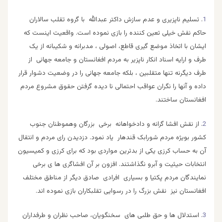
1
. تسلیم ناپزیری و عدم سازش داکتر عبدالله با گروه تقلب سالاران
حاکم نقش خیلی تعین کننده را بازی نموده است. واقعیت اینست که
ایشان با اتخاذ موضع گیری قاطع، اصولی ، مدبرانه و شکیبانه از یک
طرف و ارایه اسناد انکار ناپزیر به مردم افغانستان و جامعه جهانی از
طرف دیگرنه تنها متقلبین ، بلکه جامعه جهانی را در وضعیت دشوار قرار
داده و آنها را نگران عواقب احتمالی نا دیده گرفتن حقوق مشروع مردم
افغانستان ساختند.
2
. از نقش افشا گرانه و دادخواهانه برخی بزرگان وهموطنان جنوب
کشور بویژه مردم شورابک قندهار یاد نمود. دزدیدن رای مردم و انتقال
آن به حساب کرزی یکی از بدترین مواردی بود که برای کرزی و کمیسیون
انتخابات حیثیت و آبرو نگذاشتند. افزون بر آن افشاگری ها ی برخی
نمایندگان مردم پکتیا و بسیاری افرادی صادق دیگر از مناطق مختلف
افغانستان نیز نقش بزرگ را در رسوایی تقلبکاران بازی نموده اند.
3
. استدلال ها و حق طلبی های سخنگویان، صاحب نظران و طرفداران