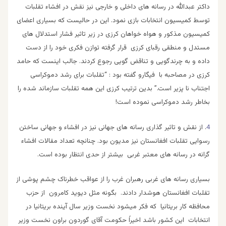
داکتر عبدالله در رسانه های داخلی و خارجی نیز نقش در افشاء تقلبات
توسط کمیسیون انتخابات بازی نمود. این در حالیست که بسیاری اعضای
کمیسیون مذکور و هواه خواهان کرزی در زیر تاثیر فشار استدلال های
مستدل و منطقی رقبای کرزی قرار گرفته توازن فکری خود را از دست
داده و به چرندگویی و تناقض گویی رجوع کردند. جالب اینست که حامد
کرزی در مصاحبه با فیگارو گفته بود : “تقلبات برای رشد دموکراسی
اجتناب نا پزیر است.” بدین ترتیب کرزی این همه تقلبات سازماند شده را
بخاطر رشد دموکراسی نموده است!
4
. از نقش و تاثیر گذاری رسانه های جهانی نیز در افشاء و جهانی ساختن
رسوایی تقلبات افغانستان نیز مدیون بود. چنانچه تعداد مقالات افشاء
گرانه در رسانه های معتبر غربی بیشتر از حدی انتظار بوده است.
بسیاری رسانه های غربی رهبران غرب را از عواقب خطرناک چشم پوشی از
تقلبات افغانستان هوشدار دادند. بگونه مثل دیوید کامرون از حزب
محافظه کار بریتانیا که فکر میشود نخست وزیر سال آینده بریتانیا در
انتخابات این کشور باشد اخیراً حکومت آقای گوردون براون نخست وزیر