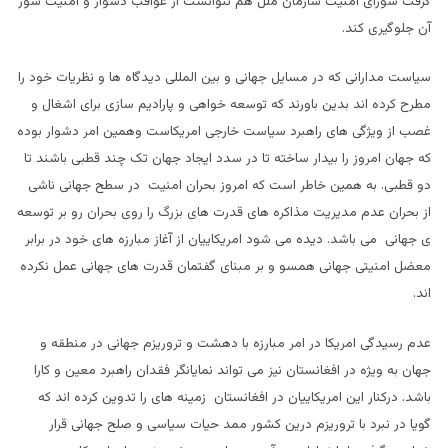
گرفت شورای امنیت سازمان ملل هم نتوانست از عواقب دشوار و امنیت سوز
آن جلوگیری کند.
سیاست مدارانی که در مسایل جهانی و بین المللی دیدگاه ها و نظریات خود را
مطرح کرده اند بدین باورند که توسعه خواهی و پارادیم سازی برای اشغال و
غصب از ویژگی های راهبرد سیاست خارجی امریکاست وهمین امر دشوار بوده
که جهان امروز را بیدار ساخته تا در سدد ایجاد جهان تک چند قطبی باشند تا
دو قطبی. به همین خاطر است که امروز بحران امنیت در سطح جهانی ناشی
از بحران عدم مدیریت مذاکره های قدرت های بزرگ را روی بحران رو بر توسعه
ی جهانی می باشد. دیده می شود امریکاییان از آغاز مبارزه های خود در برابر
معضل امنیتی جهانی همسو و بر مبنای گفتمان قدرت های جهانی عمل نکرده
اند.
عدم رسیدگی امریکا در امر مبارزه با دهشت و تروریزم جهانی در منطقه و
جهان به ویژه در افغانستان نیز می تواند نمایانگر فقدان راهبرد معین و کارا
باشد. درکنار این امریکاییان در افغانستان زمینه های را تدوین کرده اند که
گویا در نبرد با تروریزم درین کشور ممد حیات سیاسی و صلح جهانی قرار