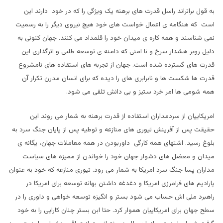
به قول براتراند راسل قدرت های برهنه یک ویژگی را که در خود دارند این
است که هنگامه ی اعمال خواست های خود هیچ نیروی دیگر را به رسمیت
نمی شناسند و همه کاره ی میدان خود را قلمداد می کنند. جهان کنونی به
دلیل روبر هشدار سرخ و نا امنی که دامنه ی توسعه طلبی و اثرگذاری این
قدرت های گسترده شده است. جهان از تجربه های استقاده های نامشروع
قدرت ها شکست ها و نابرابری های را دیده که برای انسان مدرن تکرار آن
همه شومی ها امر خرد ستیز و بی دانش تلقی می شود.
امریکاییان از سردمداران استفاده از قدرت برهنه به شمار می روند این
حقیقت پس از آفرینش تیوری های منازعه و توطیه پس از پایان جنگ سرد به
بلوغ رسید. اشتهای همه کارگی داوربودن در همه معاملات جهان، یگانه ی
میدان و معضل های دشوار جهان خود را خواندن از ممیزه های سیاست
مداران پسا جنگ سرد امریکا به شمار می رود. تیوری منازعه که خود به عنوان
پارادیم های فرامرزی امریکا و دغدغه داشتن بهانه توسعه برای امریکا در
راهبرد ملی اش حساب می شود بستر و انگیزه توسعه خواهی و داوری را در
سطح جهان برای امریکاییان هموار کرد. حتا ابن بستر چنان کارایی را به خود