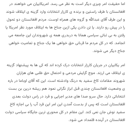
اما حقیقت امر چیزی دیگر است به نظر می رسد. امریکاییان می خواهند در
افغانستان با طرف راستین و برنده ی کارزار انتخابات وارد گزینه ی ایتلاف شوند
و این طرف آقای عبدالله و گروه های همراه اوست. مردم افغانستان دو تحول
را در پیش رو دارند. یا تن دادن یکی ازین جناح ها به ایتلاف مورد نظر امریکا یا
رفتن به بی ثباتی سیاسی همانا به دربدری همه ی شهروندان این جامعه می
انجامد. که در کل مردم ما قربانی حق خواهی ها یک جناح و تمامیت خواهی
جناح دیگر می شوند.
امر یکاییان در جریان کارزار انتخابات درک کرده اند که کی ها به پیشنهاد گزینه
ی ایتلاف می ارزند. موج گرایش مردمی و احتمال حق طلبی های هزاران
شهروند مقامات کاخ سفید به درنگ وادشته است. این که آقای اوباما در باره
ی وضعیت افغانستان چندی قبل ابراز نگرانی نمود هم ریشه درین بن بست
انتخاباتی دارد. حال سرو صدا های مدیر اجرایی و فرد در راس دولت بعدی
افغانستان است که پس از بدست آمدن این امر این فرد آب را بی اجازه کاخ
سفید نوش جان نمی کند. این مقام در کل محوری ترین جایگاه سیاسی دولت
افغانستان در آینده قلمداد می شود.