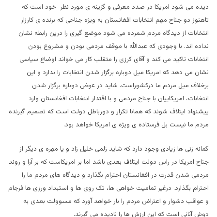
دیده می شود امریکا در صدد معرفی و گزینه ی مورد نظر خود است که
تاهنوز دو جناح مهم انتخابات افغانستان به ویژه جناحی که برنده ی کارزار
انتخابات از دیدگاه مردم شمرده می شود موضع گیری را درین رابطه نشان
نداده اند. با وجودی که عبدالله با موقف مردمی بودن و مشروع بودن
انتخابات تاکید می کند و آقای کرزی را متقلب کار می خواند اوضاع سیاسی
نشان می دهد که امریکا میل دوباره برگزار شدن انتخابات را ندارد و این
برخلاف میل مردم ما درکشوراست. شاید در عوض دوباره برگزار شدن
انتخابات، امریکاییان با جناح مردمی و با اقتدار انتخابات افغانستان وارد
پیشنهاد ایتلاف شوند که همانا تکرار و دورباطل دولت است که تصمیم گیرنده
مردم ما نیست بل فرستاده ی ویژه ی امریکا خواهد بود.
گمانه زنی ها زیادی وجود دارد که شاید زلمی خلیل زاد و یا مهره ی دیگر از
جناح امریکا در راس دولت ایتلاف بعدی باشد اما بر امریکاست که بر آرا و روند
مردمی شدن قدرت در افغانستان احترام بگذارد و دیدگاه های مردم ما را
احترام بگذارد. درغیر تمامیت خواهی ها، تک روی ها و استبداد ورزی ها فرجام
و عواقب دشوار و اعتراض مردم را بار خواهد آورد که مسوولت بعدی به
دوش آنانی است که این ارزش ها را نادیده می گیرند.