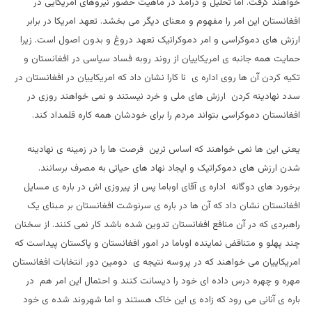
خواهند گرفت. اما تحلیل و درآمد در ماهیت حضور نیروهای امریکایی در
افغانستان این امر را مفهوم و معنای دیگر می بخشد. تعهد امریکا در برابر
ارزش های دموکراسی و امر دموکراتیک تعهد دروغ و بدون اصول است. زیرا
حمایت همه جانبه ی امریکاییان از روند روبه فساد سیاسی در افغانستان و
تکیه کردن آن ها روی اداره ی نا کارا نشان داد که امریکاییان در افغانستان در
سدد نهادینه کردن ارزش های ملی و خرد نیستند و نمی خواهند روزی در
افغانستان دموکراسی بتواند مردم را برای خودشان همه کاره قلمداد کند.
یعنی این ها نمی خواهند که اساس ترین فرصت ها را در زمینه ی نهادینه
شدن ارزش های دموکراتیک و ایجاد نهاد های حیاتی به مصرف برسانند.
برخورد های دوگانه اداره ی آقای اوباما پس از پیروزی اش در باره ی مسایل
افغانستان نشان داد که آن ها در باره ی سرنوشت افغانستان بر مبنای یک
راهبردی که در آن منافع افغانستان تدوین شده باشد کار نمی کنند. از سخنان
چند پهلو و متناقض نماینده اوباما در امور افغانستان و پاکستان پیداست که
امریکاییان می خواهند که در پروسه نتیجه ی دومین دور انتخابات افغانستان
مهره و چهره درس داده ای خود را دیسانت کنند و احتمال این امر هم در
باره ی آنانی می رود که زاده ی این خاک هستند و اما شهروند شده ی خود