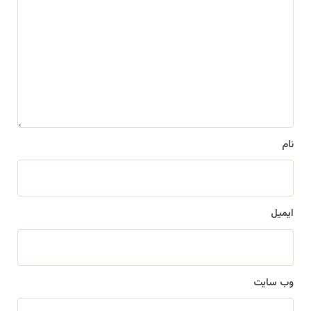
د
گ
ا
ه
*
نام
ایمیل
وب‌ سایت