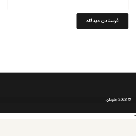
© 2023 جاودان.
دکمه
بازگشت
به
بالا