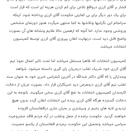
فشار بر آقای کرزی درواقع تلاش برای کم کردن هزینه ای است که قرار است
برای یک دور دیگر برای بی کفایتی حکومت آقای کرزی پرداخته شود. اینکه
سرانجام این نگرانیها وتلاشها به کجا منتهی میگردد هنوز دورنمای مشخص
وروشنی وجود ندارد. اما آنچه که ازهمین حالا علایم ونشانه های آن بصورت
واضح قابل دید است، درنهایت اعلان پیروزی آقای کرزی توسط کمیسیون
انتخابات میباشد.
کمیسیون انتخابات که ظاهرا مستقل میباشد اما تحت تاثیر اعمال نفوذ تیم
آقای کرزی خود شریک تقلب درجریان رای گیری دانسته میشود. شواهد
ومدارکی را که آقای داکتر عبدالله در آخرین کنفرانس خبری خود به عنوان سند
تقلب تیم آقای کرزی درمعرض دید خبرنگاران قرار داد، بصورت عریان از دخالت
کارمندان کمیسیون انتخابات به نفع آقای کرزی سخن میگویند. باتوجه به این
دخالت گسترده هرگاه آقای کرزی برنده این انتخابات اعلان گردد بدون هیچ
تردیدی لایه های زخیم تر وبیشتری بر بحران جاری درافغانستان افزوده
خواهند گردید. حکومت برامده از جعل وتقلب در آراء مردم فاقد مشروعیت
سیاسی میباشد وتحمیل این حکومت برمردم افغانستان از یکسو مصیبت