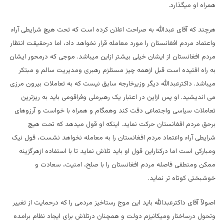
همراه او میگذارد.
هرچند که آقای عبدالله به صراحت اعلان کرده است که تحت هیچ شرایطی آراء
واعتماد مردم افغانستان را مورد معامله قرار نخواهد داد، اما درحقیقت انتظار
مردم افغانستان از ایشان خیلی بیشتر ازاین میباشد. موجی که درمحور ایشان
به راه افتیده است قبل ازهمه چیز مستلزم رهبری ومدیریت سالم و مبتکر
میباشد. داکترعبدالله دیگر وزیرخارجه سابق نیست که به تعاملات بیرون مرزی
می اندیشید. او پس ازاین در اعتبار یک رهبرملی وفراقومی باید به ریزترین
تعاملات سیاسی واجتماعی دقت کند وهمگام و همراه با خواست و آرزوهای
برحق مردم افغانستان حرکت نماید. اینکه او قول میدهد که تحت هیچ
شرایطی آراء واعتماد مردم افغانستان را به معامله نخواهد نشست، قول نیک
ومبارکی است اما درکناراین قول او باید تلاش نماید تا با استفاده ازهرگزینه
ممکن ومنطقی فاصله مردم افغانستان را با صلح، امنیت، سعادت و
خوشبختی کوتاه تر نماید.
اصولآ آقای داکترعبدالله باید این موج رستاخیز مردمی را که درحمایت از تغییر
وتحول درساختار ومیکانیزم دولت و همچنان درتلاش برای ایجاد نظام برامده