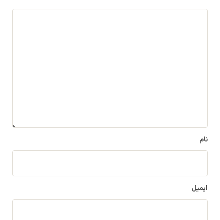
د
ی
د
گ
ا
ه
*
نام
ایمیل