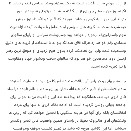
از اراده مردم به راه افتیده است به یک بسترنیرومند سیاسی تبدیل نماید تا
اگر امروز حق مسلم پیروزی از او گرفته میشود، درفردای نه چندان دور او
بتواند این حق را به کرسی بنشاند. هرچند که آقای عبدالله تاهنوز خوش
درخشیده است اما گزینه های سیاسی او درتعامل با حوادث آینده ازاهمیت
مهم واستراتیژیک برخوردار خواهد بود وسرنوشت سیاسی او رابرای سالهای
متمادی رقم خواهد زد.هرگاه آقای عبدالله بتواند با استفاده از گزینه های دقیق
وسنجیده شده وارد این تعاملات گردد بدون هیچ تردیدی او موفق ترین رهبر
ازنسل دوم مجاهدین خواهد بود که سالهای سخت ودشوار جهاد ومقاومت
را نیز تجربه کرده است.
جامعه جهانی و در راس آن ایالات متحده امریکا نیز میداند حمایت گسترده
مردم افغانستان از آقای داکتر عبدالله نشان بیزاری مردم ازنظام آلوده درفساد
آقای کرزی میباشد. همانگونه که پرداخته شد این واقعیت نیز به خوبی برای
جامعه جهانی روشن گردیده است که ادامه نظام کرزی نه تنها برای مردم
افغانستان بلکه برای آنها نیز هزینه سنگینی را تحمیل خواهد کرد که رایزنی ها
وتلاشهای آقای هالبروک دقیقا در راستای همین واقعیت قابل تعبیر وتفسیر
میباشد. اما این تلاشها هرچه که باشد در تعبیر نخست موقف وموقعیت