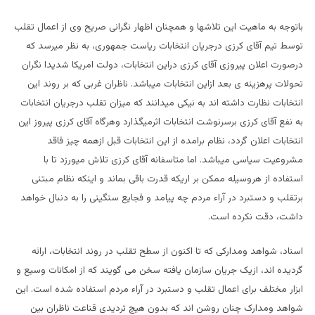
باتوجه به ماهیت این تلاشها و همچنان اظهار نگرانی صریح وی از اعمال تقلب
توسط تیم آقای کرزی درجریان انتخابات ریاست جمهوری، به نظر میرسد که
درصورت اعلان پیروزی آقای کرزی دراین انتخابات، دولت امریکا شدیدا نگران
تحولات پرهزینه ی بعد ازاین انتخابات میباشد. ناظران غربی که بر روند این
انتخابات نظارت داشته اند به نیکی میدانند که میزان تقلب درجریان انتخابات
به نفع آقای کرزی برسرنوشت انتخابات اثرمیگذارد وهرگاه آقای کرزی پیروز این
انتخابات اعلان گردد، نظام برامده از این انتخابات قبل ازهمه چیز فاقد
مشروعیت سیاسی میباشد. اما متاسفانه آقای کرزی تلاش میورزد تا با
استفاده از هروسیله ممکن بر اریکه قدرت باقی بماند و اینکه نظام مبتنی
برتقلب و دستبرد در آراء مردم چه پیامد و فجایع سنگینی را به دنبال خواهد
داشت، دقت نکرده است.
اسناد، شواهد ومدارکی که تا اکنون از سطح تقلب در روند انتخابات، ارائه
گردیده اند، ازیک جریان سازمان یافته سخن می گویند که از امکانات وسیع و
ابزار مختلف برای اعمال تقلب و دستبرد در آراء مردم استفاده شده است. این
شواهد ومدارک چنان روشن اند که بدون هیچ تردیدی قناعت ناظران بین