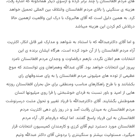
های مردم افغانستان را چند برابر کرده و ازسوی دیگر همانگونه که اشاره رفت،
هزینه ی سنگینی را بالای مردم افغانستان وائتلاف بین المللی تحمیل خواهد
کرد. به همین دلیل است که آقای هالبروک با درک این واقعیت ازهمین حالا
درتلاش کم کردن این هزینه میباشد
و اما آقای داکترعبدالله که با استناد به شواهد و مدارک غیر قابل انکار، اکثریت
آراء مردم افغانستان را از آن خود کرده است، هرگاه ایشان برنده ی این
انتخابات هم اعلان نگردد، بازهم درقضاوت و وجدان مردم افغانستان نامزد
پیروز این انتخابات خواهد بود. آقای عبدالله وهمراهان وی توانستند که موج
عظیمی از توده های میلیونی مردم افغانستان را به پای صندوقهای رای
بکشانند و با طرح راهکارهای مناسب ومنطقی برای حل بحران افغانستان روزنه
هایی از امید و باور نسبت به فردای خوشبختی را فرا روی میلیونها انسان
هموطنش بگشایند. آقای داکترعبدالله با فریاد تغییر و تحول مثبت درسرنوشت
مردم افغانستان به میدان رقابت آمد و در روز رای دهی اکثریت مردم
افغانستان به این فریاد پاسخ گفتند. اما اینکه درفرجام کار، آراء مردم
افغانستان مورد دستبرد تیم آقای کرزی و کارمندان کمیسیون انتخابات قرار
میگیرد، مسئولیت بیشتر و سنگینتری را بردوش آقای داکتر عبدالله وتیم