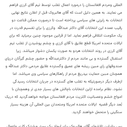
المللی ومردم افغانستان را درمورد اعمال تقلب توسط تیم آقای کرزی فراهم
می نمایند. به همین دلیل است که آقای هالبروک قبل از اعلان نتایج نهایی
انتخابات به رایزنی های سیاسی پرداخته است تا درصورت ممکن قناعت دو
رقیب عمده این انتخابات آقای داکتر عبدالله وکرزی را برای تقسیم قدرت در
یک حکومت ائتلافی فراهم نماید. اما از قرائین موجود چنین برمیاید که برای
ایالات متحده امریکا قطع علایق با آقای کرزی و چشم پوشیدن از تقلب تیم
آقای کرزی در روند انتخابات هردو به صورت یکسان دشوار میباشد. زیرا
استقبال گسترده و بی مانند مردم از داکترعبدالله و حضور چشم گیرآنان درپای
صندوقهای رای مبین ریشه های عمیق وگسترده علایق مردمی داکتر عبدالله و
همچنان مببن حمایت بیدریغ مردم از راهکارهای سیاسی وی میباشد. اما
ازطرف دیگر درصورتیکه به تقلب های گسترده در جریان انتخابات رسیدگی
نشود، نظام برامده ازاین انتخابات باچالش های بسیار جدی تر وهمچنان با
امواج خشم وعصبانیت اکثریت مردم افغانستان مواجه خواهدگردید که دریک
بُعد دیگر قضیه ایالات متحده امریکا ومتحدان بین المللی آن هزینه بسیار
سنگینی را متحمل خواهند گردید.
پس بنابراین تلاشهای آقای هالبروک برای ایجاد یک بستر مشترک کاری واعمال