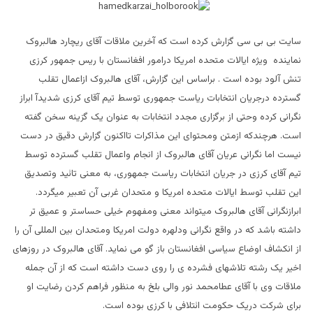
سایت بی بی سی گزارش کرده است که آخرین ملاقات آقای ریچارد هالبروک
نماینده ویژه ایالات متحده امریکا درامور افغانستان با ریس جمهور کرزی
تنش آلود بوده است . براساس این گزارش، آقای هالبروک ازاعمال تقلب
گسترده درجریان انتخابات ریاست جمهوری توسط تیم آقای کرزی شدیدآ ابراز
نگرانی کرده وحتی از برگزاری مجدد انتخابات به عنوان یک گزینه سخن گفته
است. هرچندکه ازمتن ومحتوای این مذاکرات تااکنون گزارش دقیق در دست
نیست اما نگرانی عریان آقای هالبروک از انجام واعمال تقلب گسترده توسط
تیم آقای کرزی در جریان انتخابات ریاست جمهوری، به معنی تائید وتصدیق
این تقلب توسط ایالات متحده امریکا و متحدان غربی آن تعبیر میگردد.
ابرازنگرانی آقای هالبروک میتواند معنی ومفهوم خیلی حساستر و عمیق تر
داشته باشد که در واقع نگرانی ودلهره دولت امریکا ومتحدان بین المللی آن را
از انکشاف اوضاع سیاسی افغانستان باز گو می نماید. آقای هالبروک در روزهای
اخیر یک رشته تلاشهای فشرده ی را روی دست داشته است که از آن جمله
ملاقات وی با آقای عطامحمد نور والی بلخ به منظور فراهم کردن رضایت او
برای شرکت دریک حکومت ائتلافی با کرزی بوده است.