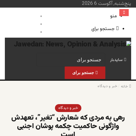
پنج‌شنبه, آگوست 6 2026
منو
ورود
نوشته تصادفی
جستجو برای
سایدبار
صفحه نخست
خبر و 
سایدبار
جستجو برای
/
خبر و دیدگاه
خانه
خبر و دیدگاه
رهی به مردی که شعارش “تغیر”، تعهدش
واژگونی حاکمیت چکمه پوشان اجنبی
است