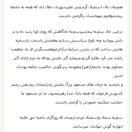
همزمان باان استقبال گرم وبی نظیرشهریان جلال اباد که همه به جادها
ریختندوقدوم مهمانشان راگرامی داشتند.
درعین حال سفربه پنجشیرسفربه ذادگاهش که روزی اورا رشد داد و در
دلش پرورانید وبه بلوغ سیاسیش رسانید وهمتش راسخت رازسخره
هایش ساخت که در بدترین شرایط درکناریاروهمسنگرش فر یاد مقاومت
رابلند می کرد نظاره گررنج وبیچاره گی ملتش بودکه به جرم ازادی گی
محکوم بودند باشعار(تغیر) وتعهدبه سرنگونی حاکمیت چکمه پوشان
اجنی
و باتجدید به ارمان های
مسعود بزرگ
ملتش رادرانتخابات ودرتعین زعیم
کشورش فرخواند که همه بایک صدا رهبرمحبوب ما یار
مسعود
ما
حمایتت میکنیم حضورش را گرامی داشتند.
سفربه شمال واستقبال مردم ازمردی که روزگاری داعیه حق طلبه
انهاربه گوش جهانیان میرسانید.