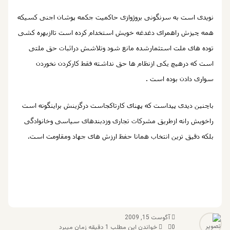
نویدی است به سرنگونی بروژوازی حاکمیت جکمه پوشان اجنی کسیکه
همه چیزش راهمرای دغدغه خویش استخدام کرده است تاازبهره کشی
توده های ملت استثمارشده مانع شود وتلاشش دراثبات حق ملتی
است که درهیچ یکی ازنظام ها حق نداشته فقط کارکردن نخوردن
سواری دادن بوده است .
باچنین دیدی پیداست که پهنای کارتاکجاست درگزینش براینگونه است
راخویش رانه ازطریق مشرکات تجاری وزدبندهای سیاسی وخانوادگی
بلکه دقیق ترین انتخاب همانا حفظ ارزش های جهاد ومقاومت است.
آگوست 15, 2009
0
خواندن این مطلب 1 دقیقه زمان میبرد