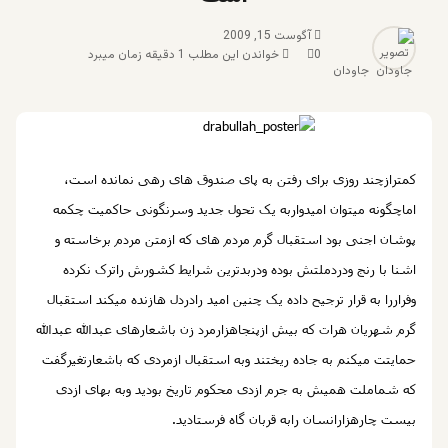
آگوست 15, 2009
0
خواندن این مطلب 1 دقیقه زمان میبرد
جاودان
کمترازچند روزی برای رفتن به پای صندوق های رهی نمانده است،
اماچگونه میتوان امیدواربه یک تحول جدید وسرنگونی حاکمیت چکمه
پوشان اجنی بود استقبال گرم مردم های که ازمتن مردم برخاسته و
اشنا با رنج ودردملتش بوده ودربدترین شرایط کشورش راترک نکرده
وفراررا به قرار ترجیح داده یک چنین امید رادردل هازنده میکند استقبال
گرم شهریان هرات که بیش ازپنجاهزارمرد زن باشعارهای عبدالله عبدالله
حمایتت میکنم به جاده ریختند وبه استقبال ازمردی که باشعارتغیرگفت
که شماملت همیش به جرم ازدی محکوم تاریخ بودید وبه بهای ازدی
بیست چارهزارانسان رابه قربان گاه فرستادید.