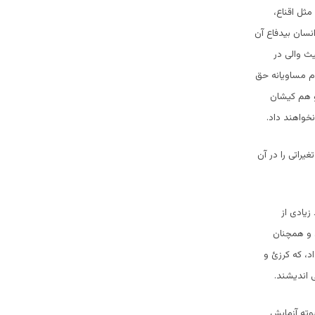
مثل اقناع،
نسان بیدفاع آن
یث والی در
دم مساویانه حق
 و هم کیشان
خواهند داد.
راتی را در آن
زیادی از
. و همچنان
د، که کرزئ و
 اندیشند.
بوته آزمایش