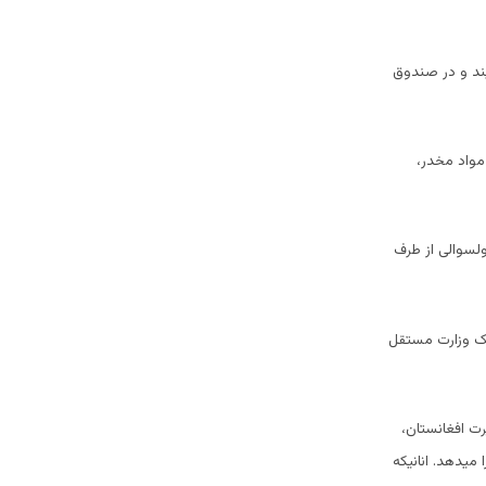
یند و در صندوق
 مواد مخدر،
 حکومت انتقالی، هیچ ساحه ای از ادارات محلی در دست طالبان نبود، ولی اکنون متاسفانه 17 ولسوالی از طرف
د و ایجاد یک وزارت مستقل
رت افغانستان،
یدهد. انانیکه