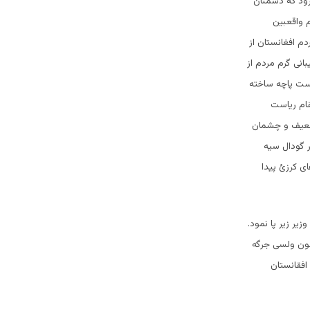
رود که دشمنان
 واقعبین
م افغانستان از
انی گرم مردم از
دست پاچه ساخته
قام ریاست
 ضعیف و چشمان
ر گودال سیه
ای کرزئ پیدا
یر زیر پا نمود.
چون ولسی جرگه
افقانستان