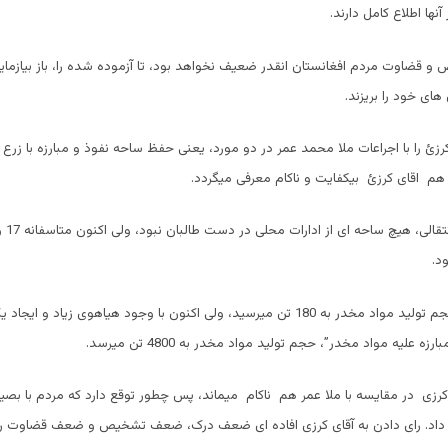
آنها اطلاع کامل دارند.
و قضاوت مردم افغانستان انقدر ضعیف نخواهد بود، تا آزموده شده را، باز بیازما
 های خود را بریزند.
کرزئ را با اجراعات ملا محمد عمر در دو مورد، یعنی حفظ ساحه نفوذ و مبارزه با زرع
 هم اقای کرزئ بیکفایت و ناکام معرفی میگردد.
در آغاز
د.
در زمان طالبان حجم تولید مواد مخدر به 180 تن میرسید، ولی اکنون با وجود هیاهوی زیا
ه علیه مواد مخدر”، حجم تولید مواد مخدر به 4800 تن میرسد.
کرزی در مقایسه با ملا عمر هم ناکام میماند، پس چطور توقع دارد که مردم با بصی
د داد. رای دادن به آقای کرزی افاده ای ضعف درک، ضعف تشخیص و ضعف قضاوت را م