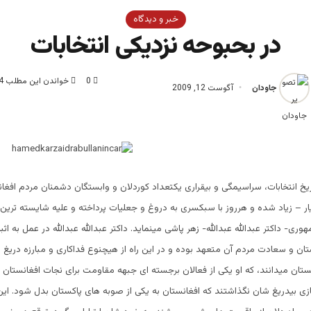
خبر و دیدگاه
در بحبوحه نزدیکی انتخابات
0
خواندن این مطلب 4 دقیقه زمان میبرد
جاودان
آگوست 12, 2009
یخ انتخابات، سراسیمگی و بیقراری یکتعداد کوردلان و وابستگان دشمنان مردم افغا
ر – زیاد شده و هرروز با سبکسری به دروغ و جعلیات پرداخته و علیه شایسته ترین
ری- داکتر عبدالله عبدالله- زهر پاشی مینماید. داکتر عبدالله عبدالله در عمل به ا
تان و سعادت مردم آن متعهد بوده و در این راه از هیچنوع فداکاری و مبارزه دریغ 
ستان میدانند، که او یکی از فعالان برجسته ای جبهه مقاومت برای نجات افغانستان بو
ی بیدریغ شان نگذاشتند که افغانستان به یکی از صوبه های پاکستان بدل شود. ای