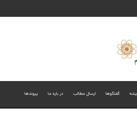
یشه
گفتگوها
ارسال مطالب
در باره ما
پیوندها