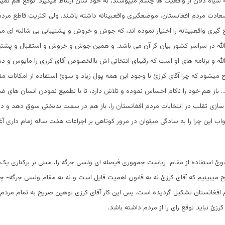
ه سیاه دلان از واقعیت ها چشم میپوشند، به خود شان ارتباط میگیرد. توقع هم نمی
ادت مردم افغانستان، موضعگیری واقعبینانه داشته باشند. ولی اکثریت قاطع مردم
گیری واقعبینانه را اختیار نموده اند، که جوش و خروش و پشتیبانی بی شائبه ای مرد
دالله در سراسر کشور بیان گر آن می باشد. و همین جوش و خروش و استقبال و پشتیب
دالله و برنامه های او است که رقیبای انتخاتی اش باالخصوص آقای کرزی را مایوس و 
یشود که چرا آقای کرزئ با وجود این همه پول زیاد و سوئ استفاده از امکانات م
 باز هم خود را ناکام احساس نموده و تلاش دارد، تا با تطمیع نمودن انسان های
 سازی تقلب در انتخابات مردم افغانستان را، باز هم در سمت بدبختی سوق دهد و د
واب این چرا را به سادگی میتوان در مرور کوتاهی بر اجراعات هفت ساله زمام داری آغ
 سوئ استفاده از مقام ریاست جمهوری فیصله ای ولسی جرگه را، مبنی بر برکناری یک وز
ح میبینیم که آقای کرزئ نه به قانون اهمیت قایل است و نه به مقام ولسی جرگه- 
م افغانستان تشکیل گردیده است. پس این کار آقای کرزی توهین صریح به تمام مردم 
 کرزئ نباید توقع رای را از مردم داشته باشد.