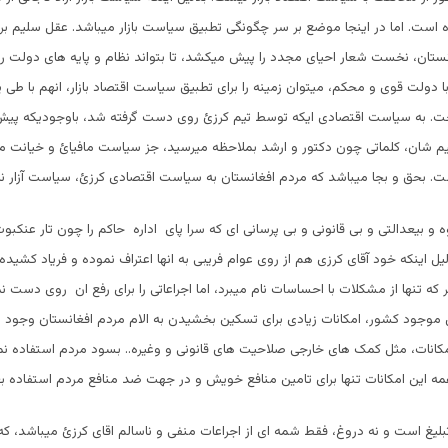
 است. اما در اینجا موضع بر سر چگونگی تطبیق سیاست بازار میباشد. عقل سلیم ب
ستان، نخست شعار احیای مجدد را پیش میکشد، تا بتواند نظام و پایه های دولت را
 دولت قوی و محکم، میتوان زمینه را برای تطبیق سیاست اقتصاد بازار، انهم با طی 
اخت. به سیاست اقتصادی ایکه توسط تیم کرزئ روی دست گرفته شد، باوجودیکه پیش 
یم شان، کلماتی چون دکتور و ارشد بملاحظه میرسید، جز سیاست مافیائ و خیانت م
ت. بحق و بجا میباشد که مردم افغانستان به سیاست اقتصادی کرزئ، سیاست آزار نام
وه و بیعدالتی و بی قانونی و بی پرسانی ای که سرا پای اداره حاکم را چون تار عنکب
لیل اینکه خود آقای کرزی هم از روی عوام فریبی به انها اعتراف نموده و فریاد کشید
 که تنها از مشکلات با احساسات نام میبرد، اما اجراعاتی را برای رفع ان روی دست نم
 موجود کشور، امکانات زیادی برای تسکین بخشیدن به الام مردم افغانستان وجود دا
کانات، مثل کمک های خارجی صلاحیت های قانونی و وغیره.. بسود مردم استفاده نمی
ه این امکانات تنها برای تامین منافع خویش و در جهت ضد منافع مردم استفاده ب
 تبلیغ است و نه دروغ، فقط شمه ای از اجراعات منفی و ناسالم اقای کرزئ میباشد، 