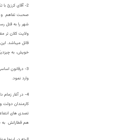
2- آقای کرزئ با
صحبت تفاهم و مذا
شهر را به قتل رسا
ولایت کلان تر مق
قائل میباشد. این
خویش، به چیزدیگر
3- درقانون اساس
وارد نمود.
4- در آغار زمام 
کارمندان دولت و 
تصدی های انتفاعی
هم قطارانش به ج
البته در اینجا من