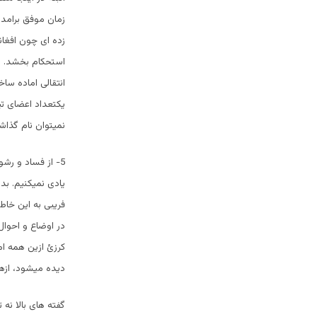
زمان موفق برامده
زده ای چون افغان
استحکام بخشد. با
انتقالی اماده س
یکتعداد اعضای ت
نمیتوان نام گذاش
5- از فساد و رش
یادی نمیکنیم. بد
فریبی به این خاطر
در اوضاع و احوال
کرزئ ازین همه ام
دیده میشود، ازهم
گفته های بالا نه