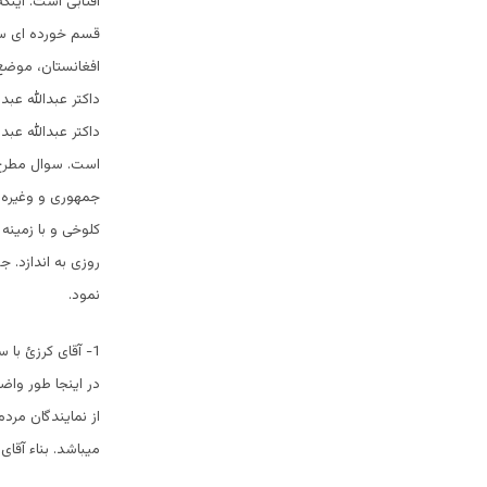
آفتابی است. اینک
قسم خورده ای سع
افغانستان، موضع 
داکتر عبدالله عب
داکتر عبدالله عب
است. سوال مطرح م
جمهوری و وغیره…
کلوخی و با زمینه
روزی به اندازد. ج
نمود.
1- آقای کرزئ با
در اینجا طور واض
از نمایندگان مرد
میباشد. بناء آقای