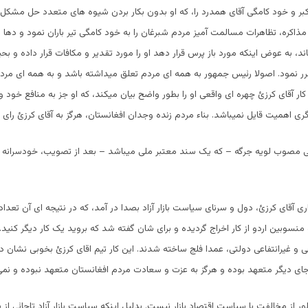
 تکبر و خود کامگی آقای همدرد را، که او بدون بکار بردن شیوه های متعدد حل مشکل 
کره، تظاهرات مسالمت آمیز مردم شبرغان را به خود کامگی تیر باران نمود و دها ا
ند، به عوض اینکه مورد باز پرس قرار دهد او را مورد تقدیر و مکافات قرار داده و بح
رر نمود. اصولا رئیس جمهور به همه ای مردم تعلق میداشته باشد و به همه ای مر
 کار آقای کرزئ چهره ای واقعی او را بطور واضح بیان میکند، که او جز به منافع خود
ی اهمیت قایل نمیباشد. بناء مردم زنده وجدان افغانستان، هرگز به آقای کرزئ رای ن
ی مصوب لویه جرگه – که یک سند معتبر ملی میباشد – بعد از تصویب، خودسرانه تغی
داری آقای کرزئ، دول و سرنای سیاست بازار آزاد بصدا در آمد، که در نتیجه ای آن تعداد 
منسوبین اردو از کار اخراج گردیده و برای شان گفته شد که بروید یک کار دیگر کنید
 و غیرانتفاعی دولتی، عمدا فلج ساخته شدند. این کار تیم اقای کرزئ بخوبی نشان دا
ای دیگر متعهد بوده و هرگز به عزت و سعادت مردم افغانستان متعهد نبوده و نمی
ظور از مخالفت با سیاست اقتصاد بازار نیست. بدلیل اینکه سیاست بازار آزاد تاجائی از 