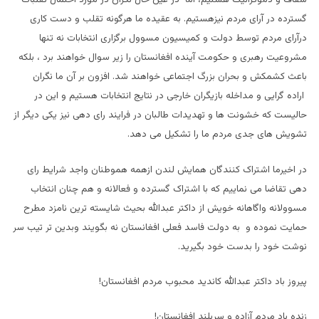
گسترده در آرای مردم نیزهستیم. به عقیده ما هرگونه تقلب و دست کاری
درآرای مردم توسط دولت و کمیسیون مسوول برگزاری انتخابات نه تنها
مشروعیت رهبری و حکومت آینده افغانستان را زیر سوال خواهند برد ، بلکه
باعث کشمکش و بحران بزرگ اجتماعی خواهند شد. افزون بر آن ما نگران
اراده گرایی و مداخله بازیگران خارجی در نتایج انتخابات هستیم و این در
حالیست که خشونت ها و تهدیدات طالبان در فرایند رای دهی نیز یکی دیگر از
تشویش های جدی مردم ما را تشکیل می دهد.
در اخیرما اشتراک کنندگان همایش لندن ازهمه هموطنان واجد شرایط رای
دهی تقاضا می نماییم که با اشتراک گسترده و فعالانه و هم چنان انتخاب
مسوولانه واگاهانه خویش از داکتر عبدالله بحیث شایسته ترین نامزد مطرح
حمایت نموده و به دولت فاسد فعلی افغانستان نه بگویند وبدین تر تیب سر
نوشت خود را بدست خود بگیرید.
پیروز باد داکتر عبدالله کاندید محبوب مردم افغانستان!
زنده باد مردم آزاده و سربلند افغانستان!