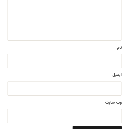
د
گ
ا
ه
*
نام
ایمیل
وب‌ سایت