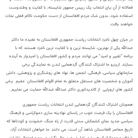
فعالانه از آن برای انتخاب یک رییس جمهور شایسته، با کفایت و وطندوست
استفاده شود، بدون شک مردم افغانستان از دست حکومت ناکام فعلی نجات
خواهند یافت.
در میان چهل نامزد انتخابات ریاست جمهوری افغانستان به عقیده ما داکتر
عبدالله یکی از بهترین، شایسته ترین و با کفایت ترین نامزد هستند که با
برنامه “تغییر و امید” می توانند مردم و کشور افغانستان را امیدوار به آینده
بسازند. ازینرو ما اشتراک کنندگان گردهمایی لندن به نمایندگی برخی
سازمانهای سیاسی، فرهنگی، انجمن ها، نهاد های روشنگری و پژوهشی، دانش
آموزان و شخصیت های مستقل متعلق به تمام اقوام افغانستان مقیم برخی
کشور های اروپایی از کاندیداتوری داکتر عبدالله عبدالله حمایت می نماییم .
همچنان اشتراک کنندگان گردهمایی لندن انتخابات ریاست جمهوری
افغانستان را یک فرصت خوب در راستای نهادینه سازی دموکراسی و فرهنگ
سیاسی جدید بجای کشمکش سنتی قدرت از راه جنگ، خشونت و کودتاها که
تاریخ معاصر افغانستان شاهد آن است، می دانند. ما خواهان انتخابات آزاد،
شفاف و دموکراتیک هستیم، اما در عین حال نگران در مورد احتمال تقلبات