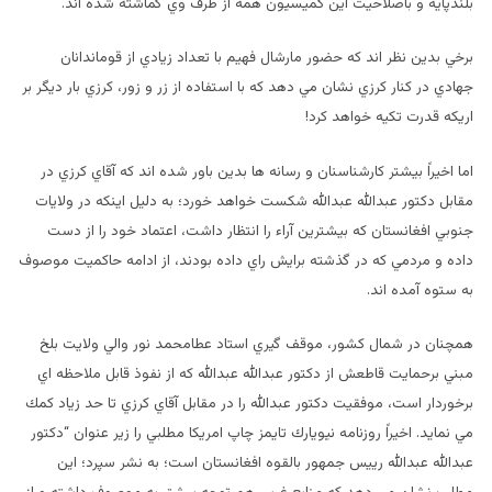
بلندپايه و باصلاحيت اين كميسيون همه از طرف وي گماشته شده اند.
برخي بدين نظر اند كه حضور مارشال فهيم با تعداد زيادي از قوماندانان
جهادي در كنار كرزي نشان مي دهد كه با استفاده از زر و زور،‌ كرزي بار ديگر بر
اريكه قدرت تكيه خواهد كرد!
اما اخيراً بيشتر كارشناسنان و رسانه ها بدين باور شده اند كه آقاي كرزي در
مقابل دكتور عبدالله عبدالله شكست خواهد خورد؛‌ به دليل اينكه در ولايات
جنوبي افغانستان كه بيشترين آراء‌ را انتظار داشت،‌ اعتماد خود را از دست
داده و مردمي كه در گذشته برايش راي داده بودند، از ادامه حاكميت موصوف
به ستوه آمده اند.
همچنان در شمال كشور، موقف گيري استاد عطامحمد نور والي ولايت بلخ
مبني برحمايت قاطعش از دكتور عبدالله عبدالله كه از نفوذ قابل ملاحظه اي
برخوردار است، موفقيت دكتور عبدالله را در مقابل آقاي كرزي تا حد زياد كمك
مي نمايد. اخيراً روزنامه نيويارك تايمز چاپ امريكا مطلبي را زير عنوان “دكتور
عبدالله عبدالله رييس جمهور بالقوه افغانستان است؛ به نشر سپرد؛ اين