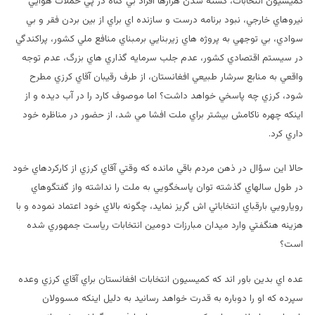
كميسيون انتخابات، كشته شدن هزارها افراد بي گناه در پي حملات هوايي
نيروهاي خارجي، نبود برنامه درست و سازنده اي براي از بين بردن فقر و بي
سوادي، بي توجهي به پروژه هاي زيربنايي برمبناي منافع ملي كشور، پراكندگي
در سيستم اقتصادي كشور،‌ عدم جلب سرمايه گذاري هاي بزرگ،‌ عدم توجه
واقعي به منابع سرشار طبيعي افغانستان، از طرف رقيبان آقاي كرزي مطرح
شود، كرزي چه پاسخي خواهد داشت؟ اما موصوف كارد را در آب ديده و از
اينكه چهره ناكامش بيشتر براي ملت افشا مي شد، از حضور در مناظره خود
داري كرد.
حالا اين سؤال در ذهن مردم باقي مانده كه وقتي آقاي كرزي از كاركردهاي خود
در طول سالهاي گذشته توان پاسخگويي به ملت را نداشته واز گفتگوهاي
رويارويي بارقباي انتخاباتي اش گريز نمايد، چگونه بالاي خود اعتماد نموده و با
هزينه هنگفتي وارد ميدان مبارزات دومين انتخابات رياست جمهوري شده
است؟
عده اي بدين باور اند كه كميسيون انتخابات افغانستان براي آقاي كرزي وعده
سپرده كه او را دوباره به قدرت خواهد رسانيد به دليل اينكه مسوولان