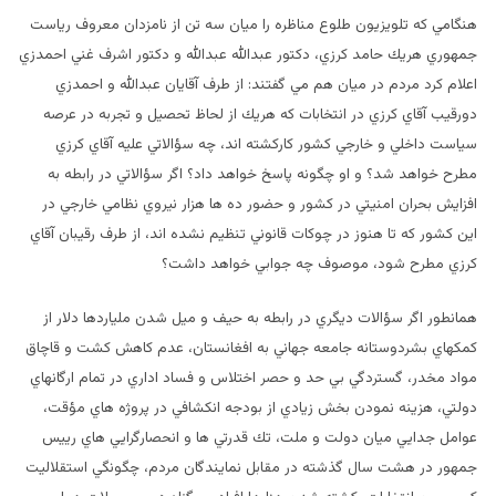
هنگامي كه تلويزيون طلوع مناظره را ميان سه تن از نامزدان معروف رياست
جمهوري هريك حامد كرزي، دكتور عبدالله عبدالله و دكتور اشرف غني احمدزي
اعلام كرد مردم در ميان هم مي گفتند:‌ از طرف آقايان عبدالله و احمدزي
دورقيب آقاي كرزي در انتخابات كه هريك از لحاظ تحصيل و تجربه در عرصه
سياست داخلي و خارجي كشور كاركشته اند، چه سؤالاتي عليه آقاي كرزي
مطرح خواهد شد؟ و او چگونه پاسخ خواهد داد؟ اگر سؤالاتي در رابطه به
افزايش بحران امنيتي در كشور و حضور ده ها هزار نيروي نظامي خارجي در
اين كشور كه تا هنوز در چوكات قانوني تنظيم نشده اند، از طرف رقيبان آقاي
كرزي مطرح شود، موصوف چه جوابي خواهد داشت؟
همانطور اگر سؤالات ديگري در رابطه به حيف و ميل شدن ملياردها دلار از
كمكهاي بشردوستانه جامعه جهاني به افغانستان، عدم كاهش كشت و قاچاق
مواد مخدر،‌ گستردگي بي حد و حصر اختلاس و فساد اداري در تمام ارگانهاي
دولتي، هزينه نمودن بخش زيادي از بودجه انكشافي در پروژه هاي مؤقت،
عوامل جدايي ميان دولت و ملت،‌ تك قدرتي ها و انحصارگرايي هاي رييس
جمهور در هشت سال گذشته در مقابل نمايندگان مردم، چگونگي استقلاليت