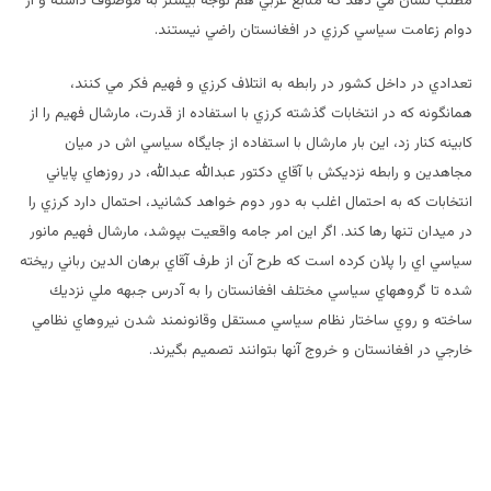
مطلب نشان مي دهد كه منابع غربي هم توجه بيشتر به موصوف داشته و از
دوام زعامت سياسي كرزي در افغانستان راضي نيستند.
تعدادي در داخل كشور در رابطه به ائتلاف كرزي و فهيم فكر مي كنند،
همانگونه كه در انتخابات گذشته كرزي با استفاده از قدرت،‌ مارشال فهيم را از
كابينه كنار زد،‌ اين بار مارشال با استفاده از جايگاه سياسي اش در ميان
مجاهدين و رابطه نزديكش با آقاي دكتور عبدالله عبدالله،‌ در روزهاي پاياني
انتخابات كه به احتمال اغلب‌ به دور دوم خواهد كشانيد،‌ احتمال دارد كرزي را
در ميدان تنها رها كند. اگر اين امر جامه واقعيت بپوشد، مارشال فهيم مانور
سياسي اي را پلان كرده است كه طرح آن از طرف آقاي برهان الدين رباني ريخته
شده تا گروههاي سياسي مختلف افغانستان را به آدرس جبهه ملي نزديك
ساخته و روي ساختار نظام سياسي مستقل وقانونمند شدن نيروهاي نظامي
خارجي در افغانستان و خروج آنها بتوانند تصميم بگيرند.