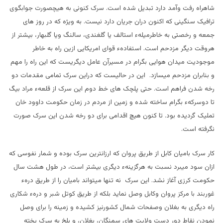
شاهراه رفت وآمد دارد تبدیل شده است. سرک کنونی به هیچصورت جوابگوی
ترافیک سنگینی که اکنون دران جریان دارد نیست. به ویژه که در روز های
جمعه و رخصتی به خاطرمیلهء استالف یا گلغندی، سالنگ ویا گلبهار، بیشتر از
هروقت دیگر مزدحم است. استفادهء قوای امریکایی ازین راه به خاطر
موجودیت میدان هوایی بگرام در مسیرآن عامل دیگریست که این راه را مهم
و بنابران مزدحم میسازد. این در حالیست که دراین سرک تمامی مقدمات دو
رخه شدن فراهم است. حتی پلچک های خط دوم این سرک از قلعهء مراد بیگ
تا دوسرکهء بگرام ساخته شده و زمین از مردم در زمان حکومت داوود خان
تملیک گردیده بود. تا کنون هیچ اقدامی برای دو رخه شدن این سرک صورت
نگرفته است.
کار سرک بامیان کابل از طریق پروان که ارزانترین سرک بوده و شمار نفوسی که
ازان سود میبرد نسبت به هرگزینهء دیگری بیشتر است، در طول هشت سال
حکومت کرزی آغاز نشد. این سرک نه تنها میتواند بامیان را از طریق درهء
غوربند با مرکز پروان وکابل وصل نماید بلکه از طریق کوتل شبر و درهء شکاری
راه دیگری به بغلان وصفحات شمال کشورنیز کشیده و زمینه را برای وصل
نمودن نقاط دور دست ولایت های سمنگان، بغلان، و بلخ به سرک پخته