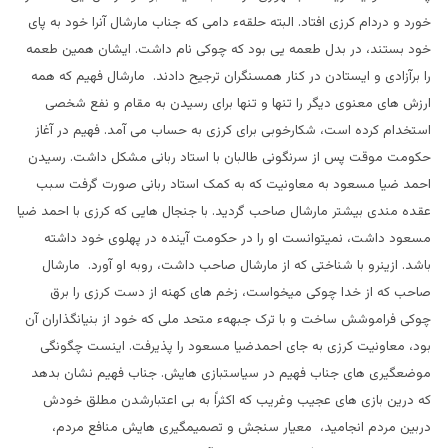
خورد و دردام کرزی افتاد. البته حلقهء دامی که جناب مارشال آنرا خود به پای
خود بستند، در بدل طعمه یی بود که چوکی نام داشت. ایشان همین طعمه
را برآزادی و ایستادن در کنار همسنگران ترجیح دادند. مارشال فهیم که همه
ارزش های معنوی دیگر را تنها و تنها برای رسیدن به مقام و نفع شخصی
استخدام کرده است، شکارخوبی برای کرزی به حساب می آمد. فهیم در آغاز
حکومت موقت پس از سرنگونی طالبان با استاد ربانی مشکل داشت. رسیدن
احمد ضیا مسعود به معاونیت که به کمک استاد ربانی صورت گرفت سبب
عقده مندی بیشتر مارشال صاحب گردید. با جنجال هایی که کرزی با احمد ضیا
مسعود داشت، نمیتوانست او را در حکومت آینده در پهلوی خود داشته
باشد. ازینرو با شناختی که از مارشال صاحب داشت، روبه او آورد. مارشال
صاحب که از خدا چوکی میخواست، زخم های کهنه از دست کرزی را برق
چوکی فراموشش ساخت و با ترک جبههء متحد ملی که خود از بنیانگذاران آن
بود، معاونیت کرزی به جای احمدضیا مسعود را پذیرفت. اینست چگونگی
موضعگیری های جناب فهیم در سیاستبازی هایش. جناب فهیم نشان بدهد
که درین بازی های عجیب وغریب که اکثراً به بی اعتبارشدن مطلق خودش
دربین مردم انجامید، معیار سنجش و تصمیمگیری هایش منافع مردم،