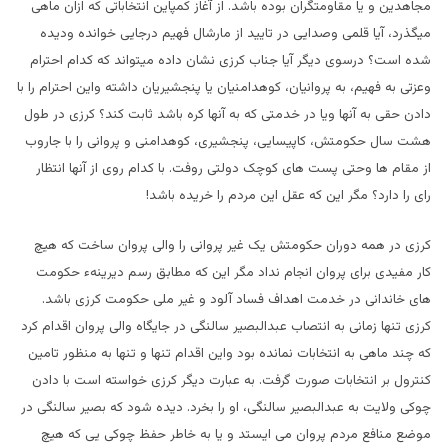
مجاهدین و یا مقاومتگران بوده باشد. از آغاز کمپاین انتخاباتی که ازان ماهی
میگذرد، آیا قلمی وصدایی در تایید از مارشال فهیم درجایی خوانده ودیده
شده است؟ درسوی دیگر آیا جناب کرزی نشان داده میتواند که کدام احترام
وعزتی به فهیم، به پروانیان، کوهدامنیان یا پنجشیریان داشته واین احترام را با
دادن حقی به آنها ویا در خدمتی که به آنها کره باشد ثابت کند؟ کرزی در طول
هشت سال حکومتش، کاپیسایی، پنجشیری، کوهدامنی و پروانی را با جاروب
از مقام ها وحتی پست های کوچک دولتی روفت. با کدام روی از آنها انتظار
رای را دارد؟ مگر این که عقل این مردم را خریده باشد!
کرزی در همه دوران حکومتش یک غیر پروانی را والی پروان ساخت که هیچ
کار مفیدی برای پروان انجام نداد مگر این که مطابق رسم دیرینهء حکومت
های خاندانی در خدمت اهداف فساد آلود و غیر ملی حکومت کرزی باشد.
کرزی تنها زمانی به انتصاب عبدالبصیر سالنگی در جایگاه والی پروان اقدام کرد
که چند ماهی به انتخابات نمانده بود واین اقدام تنها و تنها به منظور تامین
کنترول بر انتخابات صورت گرفت. به عبارت دیگر کرزی خواسته است با دادن
چوکی ولایت به عبدالبصیر سالنگی، او را بخرد. دیده شود که بصیر سالنگی در
موضع منافع مردم پروان می ایستد و یا به خاطر حفظ چوکی یی که هیچ