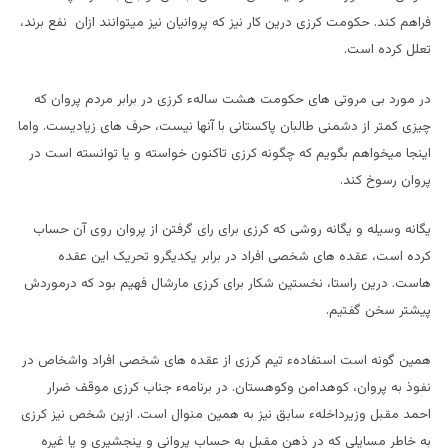
فراهم کند. حکومت کرزی درین کار نیز که پروانیان نیز میتوانند ازان نفع برند،
تعلل کرده است.
در مورد بی مروتی های حکومت هشت سالهء کرزی در برابر مردم پروان که
چیزی کمتر از دشمنی طالبان پاکستانی با آنها نیست، حرف های زیادیست. واما
اینجا میخواهم بگویم که چگونه کرزی تاکنون خواسته و یا توانسته است در
پروان رسوخ کند.
یگانه وسیله و یگانه روشی که کرزی برای رای گرفتن از پروان روی آن حساب
کرده است، عقده های شخصی افراد در برابر یکدیگرو تحریک این عقده
هاست. درین راستا، نخستین شکار برای کرزی مارشال فهیم بود که درموردش
پیشتر سخن گفتیم.
همین گونه است استفادهء تیم کرزی از عقده های شخصی افراد واشخاص در
نفوذ به پروان، کوهدامن وکوهستان. در برنامهء جناب کرزی موقف ضرار
احمد مقبل وزیرداخلهء سابق نیز به همین منوال است. ازین شخص نیز کرزی
به خاطر مسایلی که در ذهن مقبل به حساب پروانی و پنجشیری و یا غیره