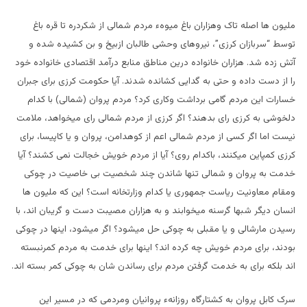
ملیون ها اصله تاک وهزاران باغ میوهء مردم شمالی از شکردره تا قره باغ
توسط “سربازان کرزی”، نیروهای وحشی طالبان ازبیخ و بن کشیده شده و
آتش زده شد. هزاران خانواده درین مناطق منابع درآمد اقتصادی خانواده خود
را از دست داده و حتی به گدایی کشانده شدند. آیا حکومت کرزی برای جبران
خسارات این مردم گامی برداشت وکاری کرد؟ مردم پروان (شمالی) با کدام
دلخوشی به کرزی رای بدهند؟ اگر کرزی از مردم شمالی رای میخواهد، ملامت
نیست اما اگر کسی از مردم شمالی اعم از کوهدامن، پروان و یا کاپیسا، برای
کرزی کمپاین میکنند، باکدام روی؟ آیا از مردم خویش خجالت نمی کشند؟ آیا
خدمت به پروان و شمالی تنها شاندن چند شخصیت بی خاصیت در چوکی
ومقام معاونیت ریاست جمهوری یا کدام وزارتخانه است؟ این که ملیون ها
انسان دیگر شبها گرسنه میخوابند و به هزاران مصیبت دست و گریبان اند، با
رسیدن مارشالی و یا مقبلی به چوکی حل میشود؟ اگر میشود، اینها در چوکی
بودند، برای مردم خویش چه کرده اند؟ اینها برای خدمت به مردم کمرنبسته
اند بلکه برای به خدمت گرفتن مردم برای رساندن شان به چوکی کمر بسته اند.
سرک کابل پروان به کشتارگاه روزانهء پروانیان ومردمی که در مسیر این