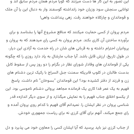
این تصور به این کار ها دست میزنند که گویا مردم همان مردم سابق اند و
توانایی سنجش سود وزیان خود رانداشته گوسفند وار به دنبال این یا آن ملک
و قوماندان و چارکلاه خواهند رفت. زهی پنداشت واهی!
مردم پروان از کسی حمایت میکنند که منافع مشروع آنها را بشناسد و برای
برآورده ساختن آن کاری بکند. مردم پروان به کسی رای میدهند که به پروان و
پروانیان احترام داشته و به قربانی های شان در راه خدمت به آزادی این دیار،
در طول تاریخ، ارزش قایل باشد. آیا جناب مارشال به یاد دارد روزی را که چگونه
یکی از قوماندان های وفادار شورای نظار در بگرام را دو روز پس از سقوط کابل
بدست طالبان در کلوپ فابریکه سمنت جبل السراج با رکیک ترین دشنام های
زن و فرزند از دفتر کشیده بود؟ این قوماندان “بسوخان” نام داشت. پاسخ
فهیم به یک عمر فدا کاری یک فرمانده مجاهد پروانی دشنام ناموسی بود. این
از یکسو اخلاق جناب فهیم را به نمایش میگذارد و از سوی دیگر اندازهء قدر
شناسی پروان در نظر ایشان را. نمیدانم آقای فهیم با کدام روی پروان آمده و
رای جمع میکند، آنهم برای آقای کرزی نه برای ریاست جمهوری خودش.
از جناب کرزی نیز باید پرسید که آیا ایشان کسی را معاون خود می پذیرد و دل