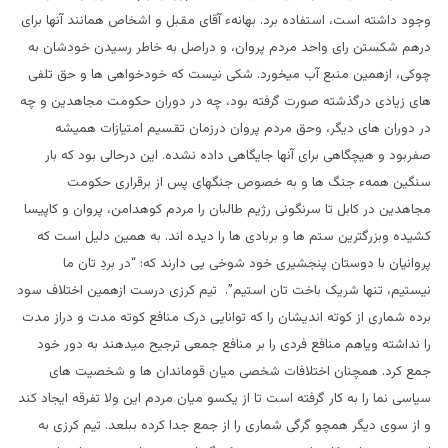
وجود داشته است، استفاده برد. بهانهء آقای مقبل و اشخاص همانند آنها برای
درهم شکستن رای واحد مردم پروان، و دراصل به خاطر رسیدن خودشان به
چوکی، ازهمین منبع آب میخورد. شکی نیست که خودخواهی ها و حق تلفی
های زیادی درگذشته صورت گرفته بود، چه در دوران حکومت مجاهدین و چه
در دوران های دیگر، وحق مردم پروان درزمان تقسیم امتیازات همیشه
صفربود و هیچگاهی برای آنها جایگاهی داده نشده. این درحالی بود که بار
سنگین همهء جنگ ها و به خصوص جنگهای پس از برقراری حکومت
مجاهدین در کابل تا سرنگونی رژیم طالبان را مردم کوهدامن، پروان و کاپیسا
کشیده وبزرگترین ستم ها و بربادی ها را دیده اند. به همین دلیل است که
پروانیان با دوستان پنجشیری خود شوخی یی دارند که: “در بردِ تان ما
نیستیم، تنها شریک باخت تان استیم”. تیم کرزی درست ازهمین اختلاف سود
برده شماری از کوته اندیشان را که توانایی درک منافع کوته مدت و دراز مدت
را نداشته ویاهم منافع فردی را بر منافع جمعی ترجیح میدهند به دور خود
جمع کرد. همچنان اختلافات شخصی میان قوماندان ها و شخصیت های
سیاسی نما را به کار گرفته است تا از یکسو میان مردم این ولا تفرقه ایجاد کند
و از سوی دیگر همچو گرگی شماری را از جمع جدا کرده ببلعد. تیم کرزی به