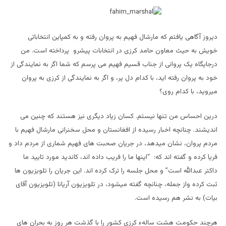
دیروز آگاهی یافتم که مارشال فهیم به پروان رفته و به کمپاین انتخاباتی
خویش به حیث معاون حامد کرزی در انتخابات پیشرو پرداخته است. من
درجایگاه یک پروانی از جناب قسیم فهیم می پرسم که شما اگر به نمایندگی از
خود به پروان رفته اید، با کدام دل پر، و اگر به نمایندگی از کرزی به پروان
میروید، با کدام روی؟
درین احساس من تنها نیستم. کسان زیاد دیگری نیز هستند که چنین می
اندیشند. چنانچه اخبار رسیده از افغانستان و محل سخنرانی مارشال فهیم با
مردم پروان، نشان میدهد، در جریان صحبت های فهیم شماری از مردم داد و
فریا کرده و گفته اند که: “اینها ما را فریب داده اند، کاندید مورد تایید ما
داکتر عبدالله است” و محل جلسه را ترک کرده اند. این جریان را تلویزیون ها
ثبت کرده واز جمله، چنانچه گفته میشود، در تلویزیون آریانا (تلویزیون آقای
بیات) به نشر هم رسیده است.
هرچند حکومت هشت سالهء کرزی کشور را با گذشت هر روز به بحران های