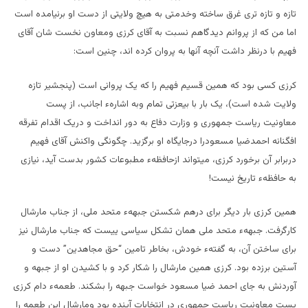
تازه و تازه تری غرق ساخته وخدمتی به هیچ ولایتی از دست او برنیامده است
اما من که از پروانم دیدگاهم نسبت به آقای کرزی ومعاون نخست شان آقای
فهیم با درنظر داشت آنچه آنها به پروان کرده اند، چنین است:
کرزی کسی بود که همین قسیم فهیم را که یک پروانی است (پنجشیر تازه
ولایت شده است)، یک بار با بیعزتی تمام وبه اشارهء اجانب، از پست
معاونیت ریاست جمهوری و وزارت دفاع به دور انداخت و دریک اقدام تفرقه
افگنانه احمدضیا مسعودرا درجایگاه او برگزید. چگونگی واکنش آقای فهیم
دربرابر آن برخورد کرزی، میتواند ازحافظهء مطبوعات کشور بدست آید، نیازی
به حافظهء تاریخ نیست!
همین کرزی بار دیگر برای درهم شکستن جبههء متحد ملی، از جناب مارشال
کارگرفت. جبههء متحد ملی همان تشکل سیاسی ییست که جناب مارشال نیز
برای ساختن آن، به گفتهء خودش، بخاطر تامین “حق مجاهدین” دست و
آستین برزده بود. کرزی همین مارشال را شکار کرد و با کشیدن او از جبهه و
آوردنش به جای احمد ضیا مسعود خواست جبهه را بشکند. طعمهء دام کرزی
پست معاونیت ریاست جمهوری در انتخابات آینده بود ومارشال این طعمه را