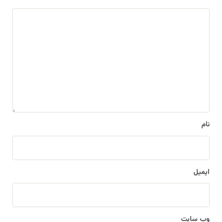
د
ی
د
گ
ا
ه
*
نام
ایمیل
وب‌ سایت