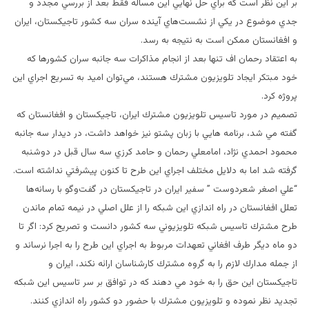
بر اين نظر است كه براي حل نهايي اين مساله فقط بعد از بررسي مجدد و
جدي موضوع در يكي از نشست‌هاي آينده سران سه كشور تاجيكستان، ايران
و افغانستان ممكن است به نتيجه به رسد.
به اعتقاد رحمان اف تنها بعد از انجام مذاكرات سه جانبه سران كشورها كه
خود مبتكر ايجاد تلويزيون مشترك هستند، مي‌توان اميد به تسريع اجراي اين
پروژه كرد.
تصميم در مورد تاسيس تلويزيون مشترك ايران، تاجيكستان و افغانستان كه
گفته مي شد، برنامه هايي با زبان پشتو نيز خواهد داشت، در ديدار سه جانبه
محمود احمدي نژاد، امامعلي رحمان و حامد كرزي سه سال قبل در دوشنبه
گرفته شد اما به دلايل مختلف اجراي اين طرح تا كنون پيشرفتي نداشته است.
“علي اصغر شعردوست ” سفير ايران در تاجيكستان در گفت‌وگو با رسانه‌ها
تعلل افغانستان در راه اندازي اين شبكه را از علل اصلي در نيمه تمام ماندن
طرح مشترك تاسيس شبكه تلويزيوني سه كشور دانست و تصريح كرد: اگر تا
دو ماه ديگر طرف افغاني تعهدات مربوط به اجراي اين طرح را به اجرا نرساند و
از جمله مدارك لازم را به گروه مشترك كارشناسان ارائه نكند، ايران و
تاجيكستان اين حق را به خود مي دهند كه در توافق بر سر تاسيس اين شبكه
تجديد نظر نموده و تلويزيون مشترك با حضور دو كشور راه اندازي كنند.