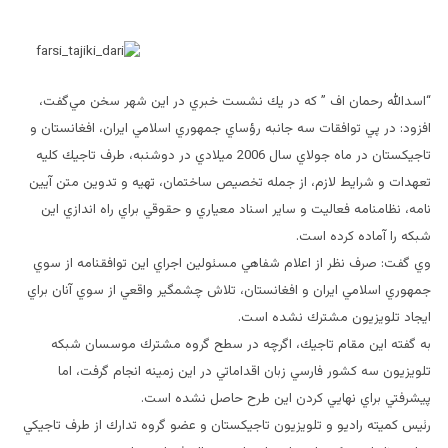
“اسدالله رحمان اف ” كه در يك نشست خبري در اين شهر سخن مي‌گفت،
افزود: در پي توافقات سه جانبه رؤساي جمهوري اسلامي ايران، افغانستان و
تاجيكستان در ماه جولاي سال 2006 ميلادي در دوشنبه، طرف تاجيك كليه
تعهدات و شرايط لازم، از جمله تخصيص ساختمان، تهيه و تدوين متن آيين
نامه، نظامنامه فعاليت و ساير اسناد معياري و حقوقي براي راه اندازي اين
شبكه را آماده كرده است.
وي گفت: صرف نظر از اعلام شفاهي مسئولين اجراي اين توافقنامه از سوي
جمهوري اسلامي ايران و افغانستان، تلاش چشمگير واقعي از سوي آنان براي
ايجاد تلويزيون مشترك نشده است.
به گفته اين مقام تاجيك، اگرچه در سطح گروه مشترك موسسان شبكه
تلويزيون سه كشور فارسي زبان اقداماتي در اين زمينه انجام گرفت، اما
پيشرفتي براي نهايي كردن اين طرح حاصل نشده است.
رئيس كميته راديو و تلويزيون تاجيكستان و عضو گروه تدارك از طرف تاجيكي