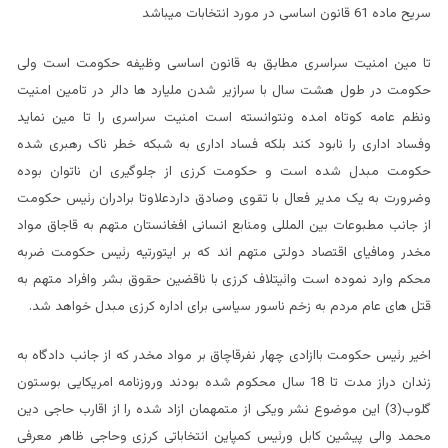
سریح ماده 61 قانون اساسی در مورد انتخابات میباشد
تا مین امنیت سراسری مطابق به قانون اساسی وظیفه حکومت است ولی
حکومت در طول هشت سال با سرازیر شدن ملیارد ها دالر در تامین امنیت
ونظم عامه کوتاه امده ونتوانسته است امنیت سراسری را تا مین نماید
وفساد اداری را نابود کند بلکه فساد اداری به شبکه خطر ناک رهبری شده
حکومت مبدل شده است و حکومت کرزی از جلوگیری ان ناتوان بوده
وضرورت به یک مدیر فعال با تقوی وصادق داردعلاوتا برادران رئیس حکومت
از جانب مطبوعات بین المللی ومنابع انسانی افغانستان متهم به قاجاق مواد
مخدر ومافیای اقتصاد دولتی متهم اند که بر ایتورتیه رئیس حکومت ضربه
محکم وارد نموده است وائیتلاف کرزی با ناقضین حقوق بشر وافراد متهم به
قتل های عام مردم به زخم ناسور سیاسی برای اداره کرزی مبدل خواهد شد.
اخیر رئیس حکومت باازادی چهار نفرقاچاق بر مواد مخدر که از جانب دادگاه به
زندان دراز مدت تا 18 سال محکوم شده بودند وروزنامه امریکایی بوستون
گلوب(3) این موضوع نشر ویکی از متمهمان ازاد شده را از اقارب حاجی دین
محمد والی پیشین کابل ورئیس کمپاین انتخاباتی کرزی وحاجی ظاهر معرفی