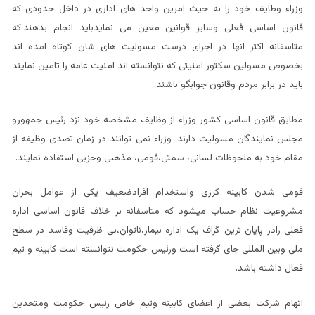
وزراء وظایف خود را به حیث امرین واحد های اداری در داخل حدودی که
قانون اساسی فعلی وسایر قوانین معین می نمایدباید انجام بدهند.که
متاسفانه اکثر انها در اجرای درست مسولیت های شان کوتاه امده اند
بخصوص مسولین سکتور امنیتی که نتوانسته اند امنیت عامه را تامین نمایند
باید در برابر مردم وقانون جوابگو باشند.
مطابق قانون اساسی کشور وزراء از وظایف مشخصه خود نزد رئیس جمهورو
مجلس نمایندگان مسولیت دارند. وزراء نمی توانند در زمان تصدی وظیفه از
مقام خود به ملحوظات لسانی، سمتی،قومی، مذهبی وحزبی استفاده نمایند.
قومی شدن کابینه کرزی واستخدام افرادضعیف یکی از عوامل بحران
مشروعیت نظام حساب میشود که متاسفانه بر خلاف قانون اساسی اداره
فعلی رادر پایان ترین گراف یک اداره بیمار،ناتوان،بی ظرفیت وفاسد در سطح
ملی وبین المللی جای گرفته است ورئیس حکومت نتوانسته است کابینه و تیم
فعال داشته باشد.
اتهام شرکت بعضی از اعضای کابینه وتیم خاص رئیس حکومت ومتحدین