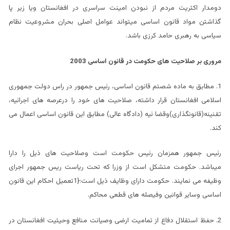
دومدار اکثریت مردم از نبودن امینت سراسری در افغانستان ویا زیر پا
گذاشتن مواد قانون اساسی میتواند عوامل اصلی بحران مشروعیت نظام
سیاسی به رهبری حامد کرزی باشد.
مروری بر صلاحیت های حکومت در قانون اساسی 2003
1. مطابق به ماده شصتم قانون اساسی، رئیس جمهور در راس دولت جمهوری
اسلامی افغانستان قرار داشته، صلاحیت های خود را درعرصه های اجرائیه،
تقنینه(قانونگذاری)وقضا ئیه (دادگاه عالی) مطابق این قانون اساسی اعمال می
کند.
رئیس جمهور همزمان رئیس حکومت است وصلاحیت های ذیل را دارا
میباشد. حکومت متشکل است از وزرا که تحت ریاست ریس جمهور اجرای
وظیفه می نمایند. حکومت دارای وظایف ذیل است:{1تعمیل احکام این قانون
اساسی وسایر قوانین وفیصله های قطعی محاکم.
2. حفظ استقلال دفاع از تمامیت ارضی وصیانت منافع وحیثیت افغانستان در