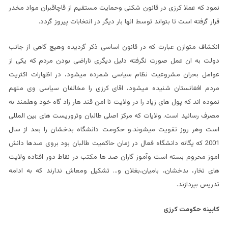
نمود که عملا کرزی در قانون شکنی وحمایت مستقیم از قاچاقبران مواد مخدر
قرار گرفته است تا بتواند توسط انها بار دیگر در انتخابات پیروز گردد.
انکشاف متوازن عبارت که در قانون اساسی ذکر گردیده وهیچ گاهی از جانب
دولت به ان عمل صورت نگرفته دلیل دیگری ناراضی بودن مردم که یکی از
عوامل بحران مشروعیت نظام سیاسی شمرده میشود، در اظهارات اکثریت
مردم افغانستان شنیده میشود، اقای کرزی را مخالفان سیاسی وی متهم
نموده اند که پول های زیاد را در ولایت نا امن قند هار زاد گاه خود وهلمند به
مصرف رسانید است. ولایات که مرکز اصلی طالبان وتروریست های بین المللی
است وهر روز تقویت میشوند.و حکومت دانشگاه بدخشان را بعد از سال
2001 که یگانه دانشگاه فعال در زمان حاکمیت طالبان بود بروی صدها دانش
اموز محروم بسته است وآموز گاران صد ها مکتب در نقاط دور افتاده ولایت
های تخار، بدخشان، بامیان،بغلان و… تشکیل ومعاش ندارند که به ادامه
تدریس بپردازند.
کابینه حکومت کرزی