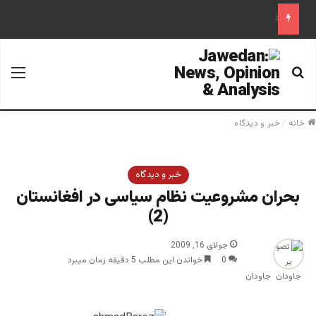
«آینده فدراسیون روسیه پس از پوتین؛ تحلیل یک سناریوی محتمل»
جستجو برای
منو
خانه
/
خبر و دیدگاه
خبر و دیدگاه
بحران مشروعیت نظام سیاسی در افغانستان
(2)
جولای 16, 2009
0
خواندن این مطلب 5 دقیقه زمان میبرد
جاودان