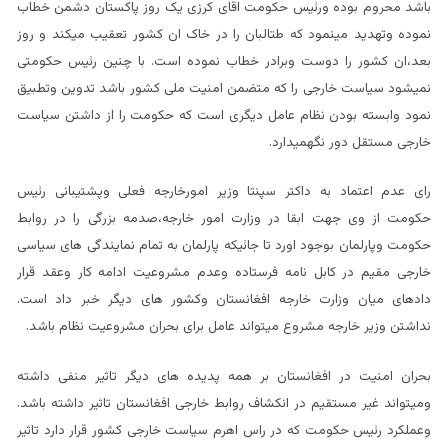
باشد محروم بوده ورئیس حکومت اقای کرزی یک روز پاکستان دشمن خطاب
نموده وتهدید مینمود که طتالبان را در خاک ان کشور تعقیب میکند و روز
بعد،ان کشور را دوست وبرادر خطاب نموده است. با چنین رئیس حکومتی
نمیشود سیاست خارجی را که متضمن امنیت ملی کشور باشد تدوین وتطبیق
نمود وابسته بودن نظام عامل دیگری است که حکومت را از داشتن سیاست
خارجی مستقل دور نگهمیدارد.
رای عدم اعتماد به داکتر سپنتا وزیر امورخارجه فعلی وپشتیبانی رئیس
حکومت از وی جهت ابقا در وزارت امور خارجه،صدمه بزرگی را در روابط
حکومت وپارلمان بوجود اورد تا جائیکه پارلمان به تمام نمایندگی های سیاسی
خارجی مقیم در کابل نامه فرستاده وعدم مشروعیت ادامه کار وعقد قرار
دادهای میان وزارت خارجه افغانستان وکشور های دیگر خبر داد است.
نداشتن وزیر خارجه مشروع میتواند عامل برای بحران مشروعیت نظام باشد.
بحران امنیت در افغانستان بر همه پدیده های دیگر تاثیر منفی داشته
ومیتواند غیر مستقیم در انکشاف روابط خارجی افغانستان تاثیر داشته باشد.
وعملکرد رئیس حکومت که در راس اهرم سیاست خارجی کشور قرار دارد تاثیر