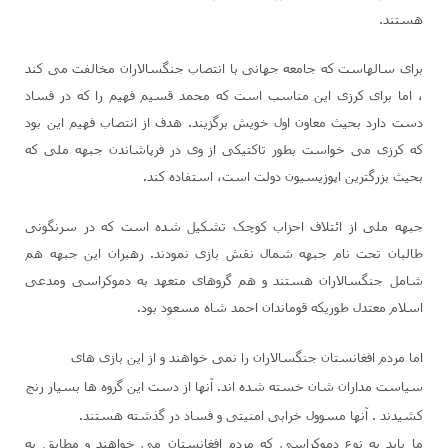
هستند.
برای سالهاست که جامعه جهانی با انتصاب جنگسالاران مخالفت می کند
، اما برای کرزی این مناسب است که محمد قسیم فهیم را که در فساد
دست دارد بحیث معاون اول خویش برگزیند. هدف از انتصاب فهیم این بود
که کرزی می خواست بطور تاکتیکی از وی در فرپاشاندن جبهه ملی که
بحیث بزرگترین اپوزیسیون دولت است، استفاده کند.
جبهه ملی از ائتلاف احزاب کوچک تشکیل شده است که در سرنگونی
طالبان تحت نام جبهه شمال نقش بازی نمودند. رهبران این جبهه هم
شامل جنگسالاران هستند و هم گروهای متعهد به دموکراسی ومدعی
اسلام معتدل طوریکه قوماندان احمد شاه مسعود بود.
اما مردم افغانستان جنگسالاران را نمی خواهند و از این بازی های
سیاست مداران شان خسته شده اند. آنها از دست این گروه ها بسیار رنج
کشیدند . آنها مسوول خرابی امنیتی و فساد در گذشته هستند.
ما باید به نوع دموکراسی که مردم افغانستان می خواهند و مطابق به