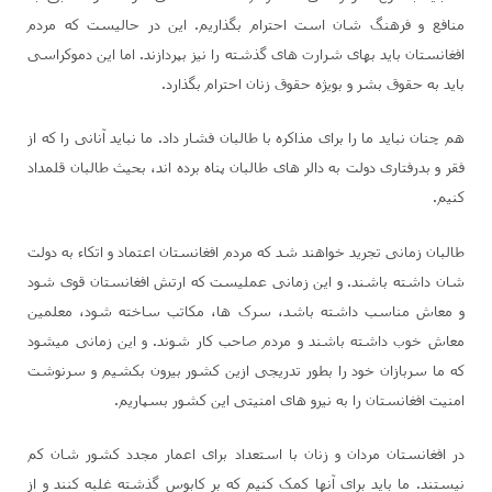
منافع و فرهنگ شان است احترام بگذاریم. این در حالیست که مردم
افغانستان باید بهای شرارت های گذشته را نیز بپردازند. اما این دموکراسی
باید به حقوق بشر و بویژه حقوق زنان احترام بگذارد.
هم چنان نباید ما را برای مذاکره با طالبان فشار داد. ما نباید آنانی را که از
فقر و بدرفتاری دولت به دالر های طالبان پناه برده اند، بحیث طالبان قلمداد
کنیم.
طالبان زمانی تجرید خواهند شد که مردم افغانستان اعتماد و اتکاء به دولت
شان داشته باشند. و این زمانی عملیست که ارتش افغانستان قوی شود
و معاش مناسب داشته باشد، سرک ها، مکاتب ساخته شود، معلمین
معاش خوب داشته باشند و مردم صاحب کار شوند. و این زمانی میشود
که ما سربازان خود را بطور تدریجی ازین کشور بیرون بکشیم و سرنوشت
امنیت افغانستان را به نیرو های امنیتی این کشور بسپاریم.
در افغانستان مردان و زنان با استعداد برای اعمار مجدد کشور شان کم
نیستند. ما باید برای آنها کمک کنیم که بر کابوس گذشته غلبه کنند و از