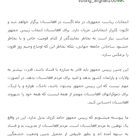
انتخابات ریاست جمهوری در ماه اگست در افغانستان برگزار خواهد شد و
اکنون کارزار انتخاباتی جریان دارد. برای افغانستان انتخاب رییس جمهور
مناسب نیاز است نه بخاطر نمایندگی از کدام قومیت خاص و یا بخاطر
خشنود ساخاتن جامعه جهانی، بلکه بخاطر این که اوضاع وخیم روز افزون
را برعکس سازد.
این چنین رییس جمهور باید قادر به مبارزه با فساد باشد، قدرت بیشتر به
ولایات و پارلمان کشور بدهد و امید برای مردم افغانستان بدهد. در آنصورت
مهم نیست که این رییس جمهور پشتون باشد، تاجک، هزاره و یا ازبک.
برای دموکراتهای افغانستان مهمتر از همه اینست که همه خود را شهروند
افغانستان احساس کنند.
ما پیوسته میشنویم که رییس جمهور حامد کرزی بدیل ندارد. این در واقع
یک توهین به مردم افغانستان است. مردم افغانستان از مدیریت بد و فساد
به ستوه آمده اند و بطور طبیعی از تحمیل چنین وضعیت خشمگین