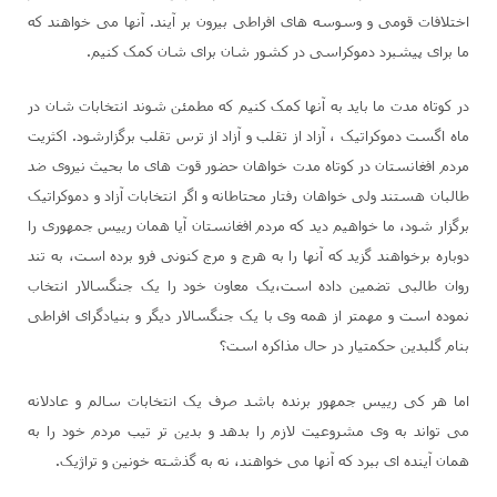
اختلافات قومی و وسوسه های افراطی بیرون بر آیند. آنها می خواهند که
ما برای پیشبرد دموکراسی در کشور شان برای شان کمک کنیم.
در کوتاه مدت ما باید به آنها کمک کنیم که مطمئن شوند انتخابات شان در
ماه اگست دموکراتیک ، آزاد از تقلب و آزاد از ترس تقلب برگزارشود. اکثریت
مردم افغانستان در کوتاه مدت خواهان حضور قوت های ما بحیث نیروی ضد
طالبان هستند ولی خواهان رفتار محتاطانه و اگر انتخابات آزاد و دموکراتیک
برگزار شود، ما خواهیم دید که مردم افغانستان آیا همان رییس جمهوری را
دوباره برخواهند گزید که آنها را به هرج و مرج کنونی فرو برده است، به تند
روان طالبی تضمین داده است،یک معاون خود را یک جنگسالار انتخاب
نموده است و مهمتر از همه وی با یک جنگسالار دیگر و بنیادگرای افراطی
بنام گلبدین حکمتیار در حال مذاکره است؟
اما هر کی رییس جمهور برنده باشد صرف یک انتخابات سالم و عادلانه
می تواند به وی مشروعیت لازم را بدهد و بدین تر تیب مردم خود را به
همان آینده ای ببرد که آنها می خواهند، نه به گذشته خونین و تراژیک.