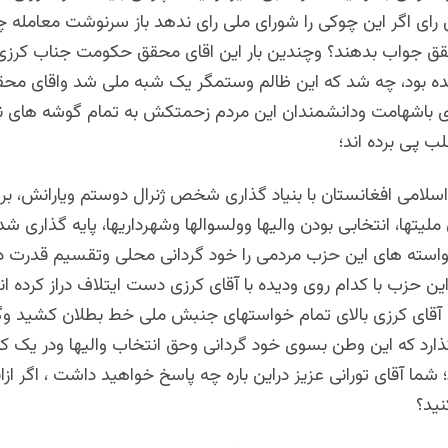
 رای اگر این چوکی را شورای ملی رای ندهد باز سرنوشت معامله 
ق جواب بدهند؟ وچندین بار این اقای محقق حکومت جناب کرزی 
ه بود، چه شد که این ظالم وستمگر یک شبه ملی شد واقای محق
ای باشهامت ودانشمندان این مردم زحمتکش به تمام گوشه های ن
ب پی برده اند؛
لامی افغانستان با بنیاد گذاری شخص ژنرال دوستم ویارانش، بر 
یتها، انتخابی بودن والیها وولسوالها وشهرداریها، پایه گذاری شد
سته های این حزب مردمی را خود گردانی محلی وتقسیم قدرت در
ین حزب با کدام روی ودیده با آقای کرزی دست ایتلاف دراز کرده ا
آقای کرزی بالای تمام خواستهای جنبش ملی خط بطلان کشید وگ
رد که این وطن بسوی خود گردانی وحق انتخاب والیها ودر یک کلا
شما آقای تورانی عزیز دراین باره چه پاسخ خواهید داشت ، اگر از
نید؟