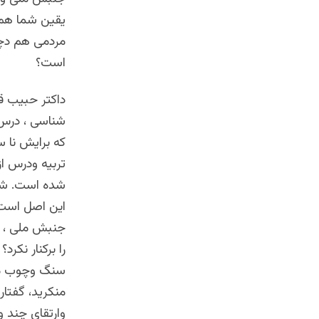
یقین شما هم 
مردمی هم دچار
است؟
داکتر حبیب ق
شناسی ، درس 
که برایش نا سز
تربیه ودرس از
شده است. شما 
این اصل است ک
جنبش ملی ، 
را برکنار نک
سنگ وچوب منط
منکرید، گفتار
وارتقای چند و