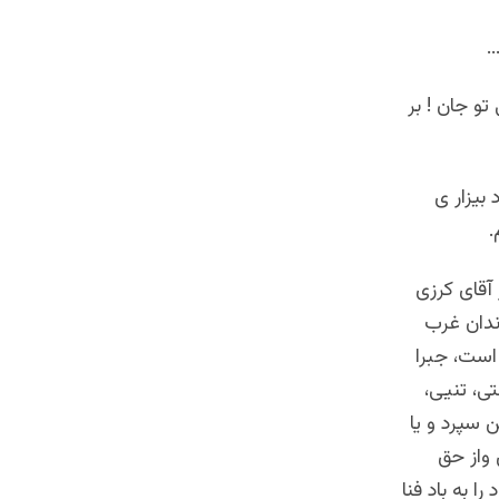
.
تو جان ! بر
 بیزار ی
.
 آقای کرزی
زندان غرب
 است، جبرا
ی، تنیی،
 سپرد و یا
واز حق
 به باد فنا