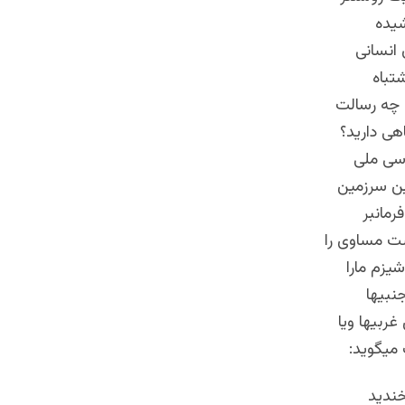
شیده
انسانی
تباه
 چه رسالت
هی دارید؟
اسی ملی
ین سرزمین
رمانبر
ت مساوی را
یزم مارا
نبیها
غربیها ویا
 میگوید:
ندید