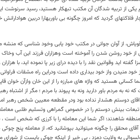
یکی از تربیه شدگان آن مکتب تبهکار هستید، رسید سرنوشت ا
 فلاکتهای گردید که امروز چگونه بی باوریهارا دربین هوادارانش 
ویاش، از آوان جوانی در مکتب خود یابی وخود شناسی که منشه می
از خود روشن شدن را آموخته است وهزاران فرزند این آب وخاک را
ا گفته اید وقوانین نقد را با دیده درای زیر پا نموده اید، با هزاران 
 خود منیدن واز خود بیداری داده است ودراین راه مشقات فراوانی 
کسانی هستید که واژه های مبارزه را از این خان وازآن خوان قاپی
ه نه به مردم باور دارید ونه به پیوند با مردم ؛ مگر از اشتباه ره
اقای دوستم هشدار نداده بود ودر مقطعه معیین شخص رهبر ام
رد؟ تبعات بینش دوستم را در خصوص گمراهی وتسلیم طلبی معامله گ
قه شاهدند؛ اگر شما این معامله را با کرزی که شخص است ، 
 آقای محقق را چگونه میتوانید بپوشانید که، از معامله پنج چوکی 
لسوالی به ولایت دمزد ، بی خیر از اینکه چوکی بایست از شورای م