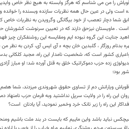
ویاش را من می شناسم که هرگز وابسته به هیچ نظر خاص وایدیو
ه است ولی در عین حال همه نظریات سازنده وبسنده را خوانده ودر
بق شما دچار تعصب از خود بیگانگی وگرویدن به نظریات خاص ک
 است . ماویستان نیزحق دارند که در تعیین سرنوشت کشورشان ح
اهید جنایت این گروه نبوده ایم ومقایسه این روشنفکران چیز فهم ر
 بدنام روزگار ، گلبدین خان بچه ء آی ایس آی، کردن به نظر من ن
اعیاری کشور است که، شخصیت نامدار این راه، مجید کلکانی بدست
یدیولوژی زده حزب دموکراتیک خلق به قتل آورده شد؛ او مبارز آزادی
ور بود؛
ر قویاش ویارانش دم از تساوی حقوق شهروندی میزدند، شما هضم
ن این راه را در ولایت سرپل نداشتید وبه فرمان حزب نامنهاد دمو
داکار این راه را زیر تانک خرد وخمیر نمودید، آیا یادتان است؟
یچکس نباید باشد واین ماییم که بایست در بند ملت باشیم ومن
غ سرستون مردم روشنگری نماییم وراه خراب را از خوب با اراده ن