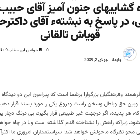
گشاییهای جنون آمیز آقای حبیب 
ی، در پاسخ به نبشتهء آقای داکتر
قویاش تالقانی
0
خواندن این مطلب 9 دقیقه زمان میبرد
جاودان
جولای 2, 2009
رهمند وفرهنگیان بزرگوار! برشما است که پیرامون این دو دیدگاه
د وبین حق وباطل وسخن راست ودروغ یکی را مورد پسند قرار دهید؛
، هر پدیده، اگر درجهت غیر طبیعی قرار بگیرد، بی درنگ دچار پ
ود، زیراکه راهش را نشناخته قدم گذاشته است ویا در چاه خواهد 
گی محو نظرگاه ماحولش خواهد شد؛ سیاستمداران امروزی ما اکثرآ 