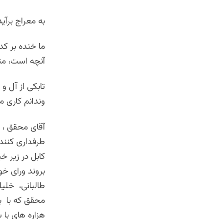
به معراج بر
ما خنده بر کد
آنچه است، مثل 
تابکی از آل و
وندانم کاری م
آقای محقق ، د
طرفداری کنند 
کابل در زیر خی
بروند ورای خو
طالبانی، خلیل
محقق که با ب
هزاره های با 