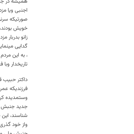
همیشه در جهت
اجنبی ویا مز
صورتیکه سرنو
خویش بودند، 
زانو بدربار م
گدایی مینماین
، به این مردم
تاریخدار وبا 
داکتر حبیب قو
فرزندیکه عمر 
وستمدیده کر
جدید جنبش مل
شناسند، این ف
واز خود گذری 
جنبش ملی واس