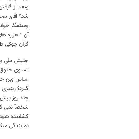
وبعد از گرفتن
شد؟ اقای محق
وستمگر خواند
آن ؟ هزاره ه
گران چوکی طل
جنبش ملی واس
تساوی حقوق مل
اساس وبن خوا
گیرد؟ رهبری ا
چند روز پیش 
شخصآ نمی گذا
کشانیده شود؛ 
نمایندگی میک