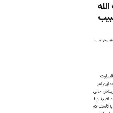
الله
حبیب
 قضاوت
 این امر
ریشان حالی
افتید ویا
با تآسف که