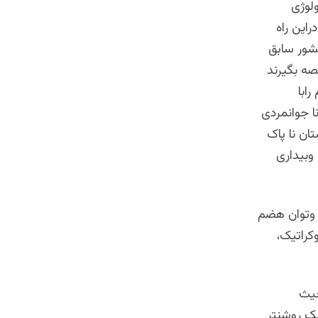
لوژی
این راه
شور سابق
صه بگیرند
ابا
ا جوانمردی
ان نا پاک
 وبیداری
 وتوان هضم
کراتیک،
حیث
یک روشنتر