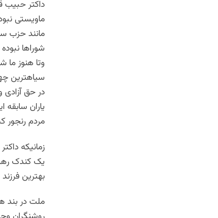
داکتر حبیب ق
ماویستی نبود
مانند حزب سا
شوراها نبوده
وتا هنوز ما ش
سیاهترین چهره
در حق آزادی و
یاران سابقه ا
مردم رنجور کش
زمانیکه داکت
یک کندک رهروا
بهترین فرزند ف
ملت در بند ه
روشنگران وچرا