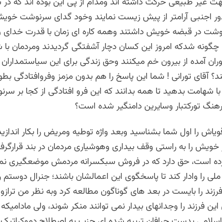
 غیر طبیعی حرکت داشته اند ومدام از پی این بوده اند که در س
دور اجنبی آرامتر از پیش زیست نمایند وخود گدای سرنوشت خویش
شت در قبضه خویش داشتند وهمه کاره ای زمان با قدرت خدای 
چگونه شدکه امروز این کسان دچار آشفتگی گردیدند ومردمان با 
زدوران آمده از بیرون خم میکنند وحق زندگی برای این سیاستمداران
د؟ آقای تورانی ! شما این پاسخ را هم بدون مزمز وفروافتادگی بطور
 با شهامت بدهید تا همه بدانند که این فرو افتادگی از کجا بر سر
فرهنگ تورکتبار وسایرین دامنگیر شده است؟
یاش را اول شما بشناسید وبعد واژه توطیه ومریض را بکار اندازید
خویش را به راستی وقف بیداری وهوشیاری مردمان در بند قرارگرفت
ده است، حق دارد که در فروش سبکسرانه مردمش موضعگیری نما
ی را وادار کند تا پاسخگوی این اعمالشان باشند؛ جنرال دوستم 
رزند را بایست در بعد های گوناگون مطالعه کرد وبه نظر من ترا
این فرزند را وجدانهای بیدار نمی توانند منکر شوند، ولی مادامیکه
لامی بدست حرافان تربیه شده ای حزب به اصطلاح دموکراتیک 