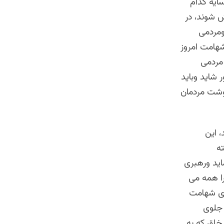
ایه کدام
 شوند، در
ومردمی
شهامت امروز
 مردمی
 شاید وباید
نوشت مردمان
، این
ه
ید ورهبری
را همه می
زوی شهامت
 جلوی
خلق که به