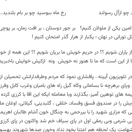
آید چو ازآل رسولند رخ ماه ببوسید چو بر بام بلندید….
امین یکی از ملولان کنیم؟ بر جور دوستان ، بر افت زمان، بر پوچی 
تورانی در نهان ؛ یکبار از هزار گذر امتحان کنیم !
 از یاران شویم ؟؟ در حریم خویش ما بریان شویم ؟؟ این همه از خود
ا از این است که ما تا هنوز نه خویش ونه ازکیش خوایش باخبریم
ر تلویزیون آیینه ، پافشاری نمود که مردم وطرفدارانش تحمیلن از
وپای برهرچه نا بسامانی وکاه گیل راه های بامیان وغرب کابل وفر
مه های توهین آمیز، بگذارند وبا معامله ایکه این اقا با کرزی کرده
یش را در صندوق فسق وفساد، خلقی ، گلبدینی، گیلانی، اوغان ملت
ی که مزاری شهید را با بیرحمی به چنگال خون آشام طالبان اهریمن
ی شرمی وبی رمقی اول در پای سیاف خم شد واکنون در پای کرزی 
شهامت یک لحظه هم اعتنا بخود نداد وخون صدها شهروند بهسود را