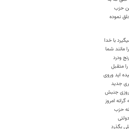
ین حزب
خلق نموده
گیرد با خدا
 مانند شما
رنج ودرد
را متقبل
ده اید وروی
بری جدید
روزی جنبش
رانه امروز
نه حزب
دولتی
لی بگذرد