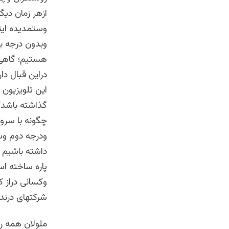
ازهر زمان دیگ
وستمدیده ای
وبدون درجه ب
هستیم؛ گاهی 
دراین قبال دا
این تلویزیون
گذاشته باشد؟
چگونه با سرود
ودرجه دوم وس
داشته باشیم ی
پاره ساخته ا
وکسانی دراز ک
شرکتهای درند
ملولان همه 