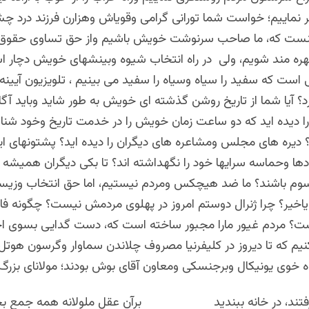
ر نماییم؛ خواست شما تورانی گرامی وقویاش وهزارن فرزند درد چ
نست که، ما صاحب سرنوشت خویش باشیم واز حق تساوی حقوق 
هره مند شویم، ولی در راه انتخاب شیوه وبینشهای خویش دچار اش
است که سفید را سیاه وسیاه را سفید می بینیم ، تلویزیون آیینه
رد؟ آیا شما از تاریخ روشن گذشته ای خویش به طور شاید وباید آگا
 را دیده اید که دو ساعت زمان خویش را در خدمت تاریخ وخود شن
 دیره های مجلس ومشاعره های دیگران را دیده اید؟ پشتونهای ا
ها وحماسه سرایها خود را نگهداشته اند؟ تا بکی دیگران همیشه ف
وم باشند؟ ما ضد هیچکس ومردم نیستیم، اما حق انتخاب وزیس
اخیر؟ چرا ژنرال دوستم امروز در پهلوی مردمش نیست؟ چگونه فاش
ست؟ مردم غیور مارا مجبور ساخته است که، دست گدایی بسوی اج
نیم که تا دیروز در کلیفرنیا مصروف چلاندن سماوار وگرسون هوتل 
ه خوی یونیکال وبرجنسکی ومعاون آقای بوش بودند؛ مولانای بزرگ
رفتند، در خانه ببندید برآن عقل ملولانه همه جمع بخ