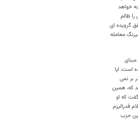
چه خواهد
را ظالم
ق گرویده ای
یرنگ معامله
مبنای
ه است، ایا
 بر نمی
ند که، همین
فت که او
م فدرالیزم
این حزب