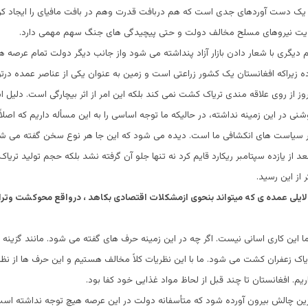
 یک دست آوردهای جدی است که هم دربافت قدرت وهم در بافت مافیای را ایجاد کر
یت نیروهای مسلح مخالف دولت و حتی پیچیدگی های جنگ سهم مهمی دارد.
 دیگری با شعار دادن بازار آزاد پنداشته می شود واز جانب دیگر دولت تمام عرصه ه
ده زیراکه افغانستان یک کشور زراعتی است و زمین به عنوان یکی از عناصر عمده در
روز از روی علاقه مندی تریاک کشت نمی کند بلکه این امر از اثر بیچارگی است. دلیل
 در این زمینه نداشته، در حالیکه ما توجه اساسی را به این مسأله داریم که اصلاً ب
سیاست های انکشافی ما است. دیده می شود که این جا هر نوع سخن گفته می ش
د از یازده سپتامبر ریکارد قایم کرد نه تنها جلو آن گرفته نشد بلکه حجم تولید تری
 از این رسید.
لایلی عمده ی که میتواند بنحوی ازمشکلات اقتصادی بکاهد ، درواقع محوکشت وتر
 این کاری اسانی نیست. اگر چه در این زمینه حرف های گفته می شود. مانند گزینه 
یاک زعفران کشت می شود. ما با این نظریات کلاً مخالف هستیم و این حرف ها از 
اریم. افغانستان تا چند قبل از لحاظ مواد غذایی خود کفا بود.
ازین چالش بیرون آورده شود که متأسفانه دولت در این عرصه هیچ توجه نداشته است. ی