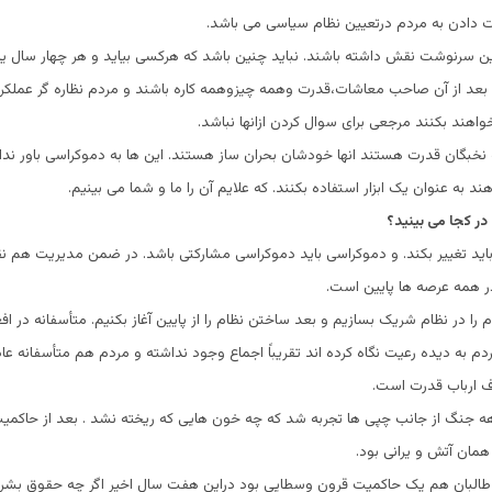
دادن به مردم درتعیین نظام سیاسی می باشد.
ین سرنوشت نقش داشته باشند. نباید چنین باشد که هرکسی بیاید و هر چهار سال یا
 و بعد از آن صاحب معاشات،قدرت وهمه چیزوهمه کاره باشند و مردم نظاره گر عملکرد
اهند بکنند مرجعی برای سوال کردن ازانها نباشد.
ه نخبگان قدرت هستند انها خودشان بحران ساز هستند. این ها به دموکراسی باور ندارن
 به عنوان یک ابزار استفاده بکنند. که علایم آن را ما و شما می بینیم.
در کجا می بینید؟
اید تغییر بکند. و دموکراسی باید دموکراسی مشارکتی باشد. در ضمن مدیریت هم نق
در همه عرصه ها پایین است.
را در نظام شریک بسازیم و بعد ساختن نظام را از پایین آغاز بکنیم. متأسفانه در اف
ردم به دیده رعیت نگاه کرده اند تقریباً اجماع وجود نداشته و مردم هم متأسفانه عا
 ارباب قدرت است.
 جنگ از جانب چپی ها تجربه شد که چه خون هایی که ریخته نشد . بعد از حاکمی
همان آتش و یرانی بود.
طالبان هم یک حاکمیت قرون وسطایی بود دراین هفت سال اخیر اگر چه حقوق بشر،