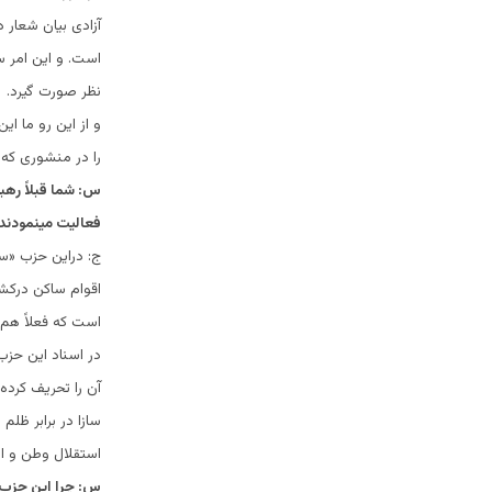
آزادی بیان شعار 
است. و این امر س
نظر صورت گیرد.
و از این رو ما ای
را در منشوری که 
س: شما قبلاً رهب
فعالیت مینمودند 
ج: دراین حزب «س
اقوام ساکن درکشو
است که فعلاً هم
در اسناد این حز
آن را تحریف کرده 
سازا در برابر ظل
استقلال وطن و از
س: چرا این حزب (