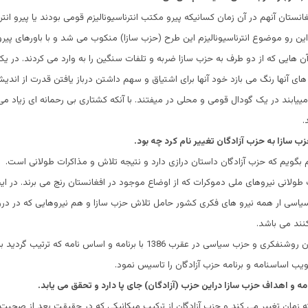
فغانستان آنهم در آن زمان کسانیکه پیرو مکتب انترناسیونالیزم قومی بودند یا پیرو انترن
 این رو موضوع انترناسیونالیزم این طرح (حزب سازا) منکوب می شد و با باورهای پیر
 آن هایی که از دو طرف به حزب سازا ضربه و تلفات سنگین را به وارد می کردند. در ی
ای آنها رنگ می بازد خود آنها برای اشتیاق و سهم داشتن درباز یافتن قدرت از اندیش
مییابند در یک گودال قومی و محلی در میفتند. با آنکه کشتاری بی رحمانه ای زیاد می 
.
 سازا به حزب آزادگان تغییر نام کرد چه بود.
بگویم که حزب آزادگان داستان درازی دارد و نتیجه تلاش و مذاکرات طولانی است.
 طولانی نیروهای ملی دموکرات که از اوضاع موجود در افغانستان رنج می برند. در ا
یاسی ار همه نیرو های فکری کشور حامل تلاش حزب سازا و هم نیروهایی که در د
کنند می باشد.
سازا با چند سازمان روشنفکری و حزب سیاسی در عقرب 1386 با برنامه و اساس نامه که
ب اساسنامه و برنامه حزب آزادگان را تاسیس نمود.
مه و اهداف حزب سازا دراین حزب (آزادگان) جای پا دارد و تحقق می یابد.
ه زمان تغییر می کند و حزب آزادگان از ترکیب میکانیکی که در حقیقت بعد از صحبت 