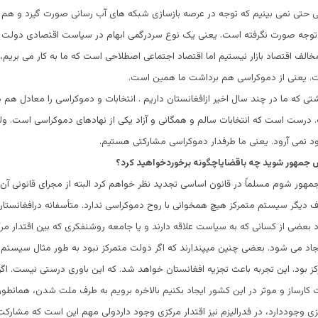
ی حتی نمی بینیم که توجه در عرصه بازسازی شبکه های آب رسانی صورت گیرد و هم 
وجه صورت نگرفته است. یعنی یک نوع سردرگمی ابهام در سیاست اقتصادی دولت و
لف اقتصاد بازار نیستیم اما اقتصاد اجتماعی اصطلاحی است که ما به کار می بریم، 
 یعنی از دموکراسی هم برداشت ما همین است.
شتی که ما در چند سال اخیر ازافغانستان داریم . انتخابات و دموکراسی را معادل هم م
رست است که انتخابات سالم و همگانی و آزاد یکی از نهادهای دموکراسی است. ولی 
د نمی آرود. یعنی ما طرفدار دموکراسی مشارکتی هستیم.
 جمهور شوید چه باقضایاچگونه برخوردخواهید کرد؟
مهور شوم مسلماً در قانون اساسی تجدید نظر خواهم کرد البته از مجرای قانونی آن که
 دیگر سیستم متمرکز هیچ همخوانی با روح دموکراسی ندارد. متأسفانه درافغانستا
 بعضی از کسانی که به سیاست علاقه دارند و یا جامعه روشنفکری که بین اقتدار مر
جاد می شود. بعضی چنین میپندارند که اگر دولت متمرکز نبود به طور مثال سیستم فد
 بود. این تجربه باعث تجزیه افغانستان خواهد شد. که این باوری درستی نیست. اگر 
ارساز و موثر در این کشور ایجاد بکنیم بالاخره برویم به طرف ملت شدن، همانطور
ی وجوددارد، در فدرالیزم نیز اقتدار مرکزی وجود داردولی مهم این است که مشارکت 