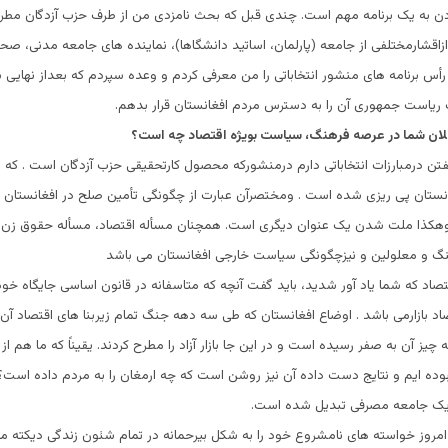
دن به یک برنامه مهم است. چندی قبل که بحث نامزدی من از طرف حزب آزدگان مطرح
 ازاقشارمختلفی از جامعه (پارلمان، اساتید دانشگاها)، نماینده های جامعه مدنی،
أس برنامه های منشور انتخاباتی را من معرفی کردم و وعده سپردم که بعداز نهای
ت ریاست جمهوری آن را به دسترس مردم افغانستان قرار بدهم.
لان شما در عرصه فرهنگ، سیاست بویژه اقتصاد چه است؟
گفتن درمبارزات انتخاباتی دارم درمنشورکه محصول کارتحقیقی حزب آزدگان است . که با
نستان پی ریزی شده است . ومختصرآن عبارت از چگونگی تأمین صلح در افغانستان 
هکذا ملت شدن یک عنوان دیگری است. همچنان مسأله اقتصاد، مسأله حقوق زن، 
هنگ و معلولین و نیزچگونگی سیاست خارجی افغانستان می باشد
اقتصاد که شما یاد آور شدید، باید گفت آنچه که متاسفانه در قانون اساسی جایگاه خود
اد بازارمی باشد . اوضاع افغانستان که طی سه دهه جنگ تمام زیربنا های اقتصاد آن ا
چیز آن به صفر رسیده است و در این جا بازار آزاد را مطرح کردند. یقیناً که ما هم از 
وده ایم و نتایج دست داده آن نیز روشن است که چه ارمغان را به مردم داده است
 یک جامعه مصرفی تبدیل شده است.
 امروز خواسته های نامشروع خود را به شکل بیرحمانه در تمام شئون زندگی دیکته م