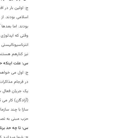
ج: اولین بار در ا
اسلامی بودند. از
بودند. اما بعدها
وقتی که ایدلوژی ه
انترناسیونالیستی 
نیز کنارهم هستند
س: علت اینکه حزب
ج: اول می خواهم 
در فرجام مذاکرات
یک جریان فعال س
(آزادگان) کار می 
حزب مبنی به تصوی
س: تا چه حد برنا
ج: شما میدانید ک