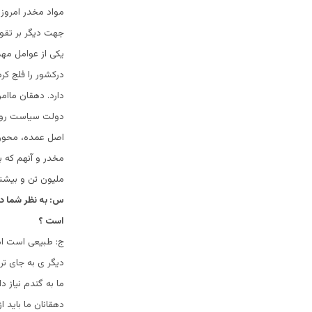
مواد مخدر امروز
جهت دیگر بر تقو
یکی از عوامل مهم
درکشور را فلج کر
دارد. دهقان ماام
دولت سیاست روشنی
اصل عمده، محور 
مخدر و آنهم که بع
ملیون تن و بیشتر
س: به نظر شما د
است ؟
ج: طبیعی است اما
دیگر ی به جای تر
ما به گندم نیاز د
دهقانان ما باید 