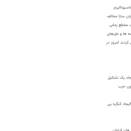
اسیونالیزم
وان سازا مخالف
ک مقطع زمانی
ه ها و باورهای
کردند امروز در
یجاد یک تشکیل
رون حزب
 ترتیب گردید باایجاد کنگره یی
های فراوان