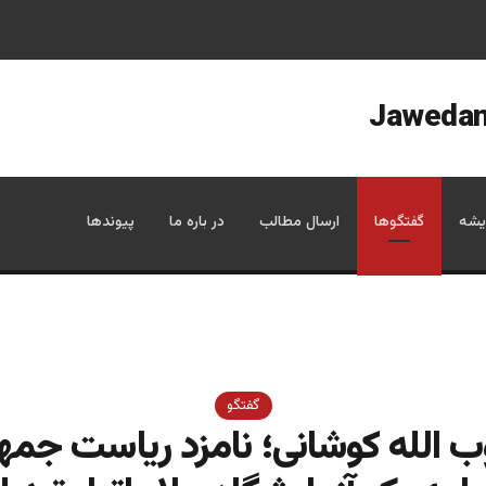
یشه
گفتگوها
ارسال مطالب
در باره ما
پیوندها
گفتگو
 الله کوشانی؛ نامزد ریاست جمه