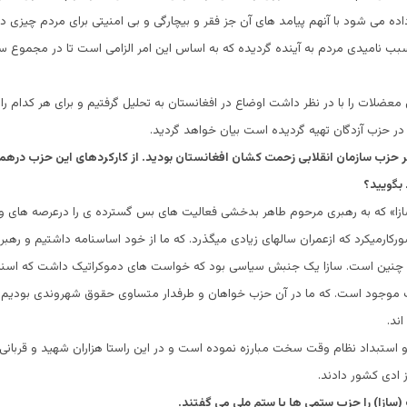
داده می شود با آنهم پیامد های آن جز فقر و بیچارگی و بی امنیتی برای مردم چیزی د
بب نامیدی مردم به آینده گردیده که به اساس این امر الزامی است تا در مجموع 
ن معضلات را با در نظر داشت اوضاع در افغانستان به تحلیل گرفتیم و برای هر کدام ر
در حزب آزدگان تهیه گردیده است بیان خواهد گردید.
ر حزب سازمان انقلابی زحمت کشان افغانستان بودید. از کارکردهای این حزب درهم
بگویید؟
ازا» که به رهبری مرحوم طاهر بدخشی فعالیت های بس گسترده ی را درعرصه های
رکارمیکرد که ازعمران سالهای زیادی میگذرد. که ما از خود اساسنامه داشتیم و رهب
 چنین است. سازا یک جنبش سیاسی بود که خواست های دموکراتیک داشت که اسناد
ب موجود است. که ما در آن حزب خواهان و طرفدار متساوی حقوق شهروندی بودیم. 
اند.
م و استبداد نظام وقت سخت مبارزه نموده است و در این راستا هزاران شهید و قربانی 
 ادی کشور دادند.
سازا) را حزب ستمی ها یا ستم ملی می گفتند.