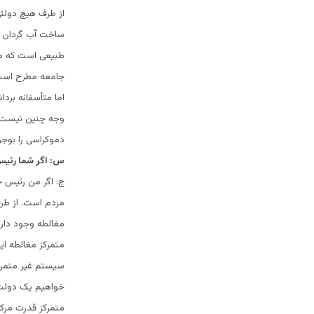
از طرف هیچ دولت
ساخت آب گردان ت
طبیعی است که مخا
جامعه مطرح است.
اما متأسفانه بردا
وجه چنین نیست. د
دموکراسی را بوجو
س: اگر شما رئیس
ج: اگر من رئیس ج
مردم است. از طرف
مغالطه وجود دارد
متمرکز مغالطه ای
سیستم غیر متمرکز
خواهیم یک دولت ک
متمرکز قدرت مرکز