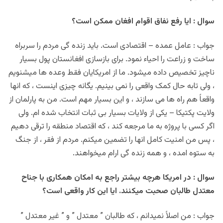
سوال : ایا رفع نفاق اقوام افغان ممکن است؟
جواب : عامل عمده – اقتصادی است. باید زنده گی مردم را سربراه
ساخت و زراعت را احیاء نمود. برای بازسازی افغانستان پول بسیار
ناچیز تخصیص داده میشود. ما از امریکایان فقط وعده ها میشنویم
، ولی تابه حال کمک واقعی را نمی بینیم. یگانه چیزی اینست ، که انها
واقعاً هم راه ها می سازند ، و این بسیار مهم است. من به پارلمان از
ولایت پکتیکا – یکی از ولایات بسیار بی ثبات انتخاب شده ام. ولی
اگر کسی با پروژه به ما مرجعه کند ، که اقتصاد منطقه را ترقی دهیم
، پس من امنیت کامل انها را تضمین میکنم. مردم از فقر ، از جنگ
به ستوه امده ، و همه زنده گی ارام میخواهند.
سوال : در امریکا هرچه بیشتر راجع به امکان همکاری با جناح
معتدل طالبان صحبت میکنند. ایا این کار واقعی است؟
جواب : من اصلاً نمیدانم ، که طالبان ” معتدل ” و ” غیر معتدل ”