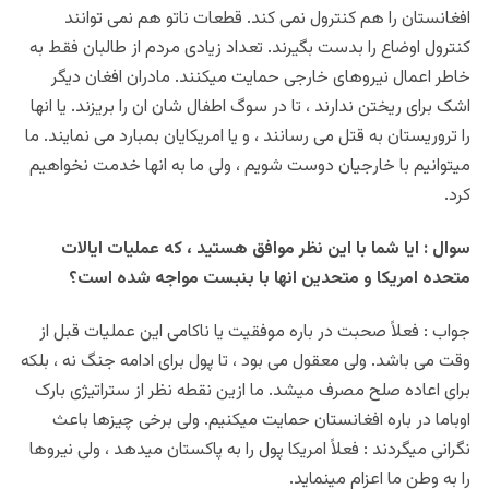
افغانستان را هم کنترول نمی کند. قطعات ناتو هم نمی توانند
کنترول اوضاع را بدست بگیرند. تعداد زیادی مردم از طالبان فقط به
خاطر اعمال نیروهای خارجی حمایت میکنند. مادران افغان دیگر
اشک برای ریختن ندارند ، تا در سوگ اطفال شان ان را بریزند. یا انها
را تروریستان به قتل می رسانند ، و یا امریکایان بمبارد می نمایند. ما
میتوانیم با خارجیان دوست شویم ، ولی ما به انها خدمت نخواهیم
کرد.
سوال : ایا شما با این نظر موافق هستید ، که عملیات ایالات
متحده امریکا و متحدین انها با بنبست مواجه شده است؟
جواب : فعلاً صحبت در باره موفقیت یا ناکامی این عملیات قبل از
وقت می باشد. ولی معقول می بود ، تا پول برای ادامه جنگ نه ، بلکه
برای اعاده صلح مصرف میشد. ما ازین نقطه نظر از ستراتیژی بارک
اوباما در باره افغانستان حمایت میکنیم. ولی برخی چیزها باعث
نگرانی میگردند : فعلاً امریکا پول را به پاکستان میدهد ، ولی نیروها
را به وطن ما اعزام مینماید.