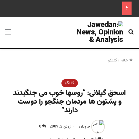
جستجو برای
منو
خانه
/
گفتگو
گفتگو
اسحق گیلانی: “روسها خوب می جنگیدند
و پشتون ها مردمان جنگجو را دوست
دارند”
جاودان
ژوئن 2, 2009
0