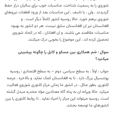
شوروی را به رسمیت شناخت. مناسبات خوب برای سالیان دراز حفظ
گردیدند ، ولی ، با تاسف ، این مناسبات بعد از ورود قطعات نیروهای
شوروی برهم خورد. حالا روسیه کشور کاملاً دیگر است ، و
افغانستان نیز ان افغانستان سابق نیست. هر دو کشور به بهبود
مناسبات علاقمند می باشند. و ان افغانان ، که در اتحاد شوروی
تحصیل کرده اند ، این موضوع را بخوبی درک میکنند.
سوال : شم همکاری بین مسکو و کابل را چگونه پیشبینی
میکنید؟
جواب : اولاً ، به سطح سیاسی. دوم – به سطح اقتصادی : روسیه
پوتنسیال بزرگ دارد ، تا به افغانستان کمک نماید. و بالاخره ، عرصه
کلتوری. بطور مثال ، در کشور ما زمانی مرکز کلتوری شوروی فعالیت
میکرد. حالا ویرانه ان به پناه گاه معتادین مواد مخدره مبدل گشته
است. روسیه میتواند این مرکز را احیاء نماید ، تا روابط کلتوری را بین
کشورهای ما توسعه بخشد.