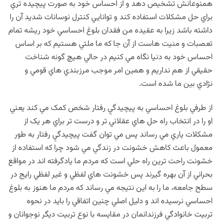
همنوعانش تشخيص دهد و از احساس خود به صورت پيچيده تري
براي حل مشکلات استفاده کند و توانايي کنترل نوسانات شديد آن را
داشته باشد زيرا به عقيده من فقدان بلوغ احساسي خود ريشه تمام
تعصبات و منيت هاست از آن جا که ما ملتي هستيم که بر اساس
احساس خود به دنيا نگاه مي کنيم در حالي هيچ گونه شناخت
حقيقي از هم نداريم و همين امر موجب مرزبندي هاي قومي و
نژادي بين ما شده است.
از طرفي بلوغ احساسي به پيچيدگيِ رفتار شخص کمک مي کند يعني
او را در انتخاب راه حل هاي عقلاني تر و درست تر براي هر يک از
مشکلات ياري مي رساند پس مي توان گفت پيچيدگيِ رفتار به طور
معمول باعث كاهش خشونت در زندگي مي شود چرا که استفاده از
خشونت راحت ترين راه حلي است که مردم ما يادگرفته اند در مواقع
بحراني از آن بهره گيرند پس خشونت هاي لفظي و غير لفظي رايج در
سطح جامعه، ما را به اين نتيجه مي رساند که مردم ما هنوز به بلوغ
احساسي نرسيده اند و دليل اصلي چنين اتفاقي را بايد در نحوه
تربيت خانوادگي فرزندانمان در مقايسه با نوع تربيت ديگر نوجوانان و