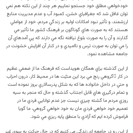
خودخواهي مطلق خود جستجو نماييم هر چند از اين نکته هم نمي
توان غافل شد که جغرافياي خشن، کمبود آب و عدم مديريت منابع
ارزشمند، و تأثير نبود امکانات اوليه بر زندگي مردم، خود از عواملي
هستند که به صورت هاي گوناگون بر فرهنگ کشور ما تأثير مي
گذارند و آن را به صورت بلوغ نيافته نگه مي دارند که پي آمدهاي آن
را مي توان به صورت ترس و نااميدي و در کنار آن افزايش خشونت در
جامعه مشاهده نمود.
از اين گذشته براي همگان هويداست که فرهنگ ما از ضعفي عظيم
در كار ِگروهي رنج مي برد اين منيّت ها در محيط كار، درون احزاب
و حتي در داخل خانواده ها که به شکل پدرسالاري بروز نموده است
و تمام درگيري هاي قابل اجتناب گذشته و حال که منجر به سيه
روزي مردم ما گشته چيزي نيست جز عدم توانايي فردي ما در
تعميم خود خواهي فردي مان به خود خواهي گروهي، ما گويا
فراموش کرده ايم که آزادي با منطق پايه ريزي مي شود.
از اين رو در جامعه اي زندگي مي کنيم که در حال حرکت به سوي غير