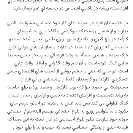
نابودي است پس همرنگي با جماعت، گاه نه به خاطر محافظه كاري
افراد، بلکه ريشه در ناکامي اشخاص در جامعه اي غير نرمال دارد.
در افغانستان افراد در محيط هاي کار خود احساس مسؤليت بالايي
ندارند و از همين روست که بروکراسي و کاغذ بازي به شيوه اي
کارآمد در باج گيري و تطميع حس برتري طلبي تبديل شده است و
جالب اين که ارزش کار ِمفيد در ادارات و سازمان هاي دولتي قابل
درک نبوده و همين مسأله به رشد فرهنگي مخرب در چنين محيط
هايي کمک کرده است و آن هم وقت گذراني و اتلاف وقت اداري
است، در حالي که حتي با چشم پوشي از آسيب هاي اقتصادي چنين
عملکردي، کارکنان و کارمندان کاملاً از پيامدهاي رواني فرار از
مسئوليت بي خبرند چرا که خوب کارکردن و مفيد بودن براي جامعه،
به رشد شخصيت و افزايش اعتماد به نفس و آرامش وجدان انسان
کمک فراواني مي کند پس بايد عمل به وظيفه در اخلاق مردم جاي
بگيرد تا ما بتوانيم روزي به بلوغ اجتماعي برسيم البته بلوغ اجتماعي
مردم خود نيازمند تبلور بلوغ احساسي در آنان است به اين معنا که
فرد به حدي از پختگي احساسي برسد که خوب و بد را براي خود و