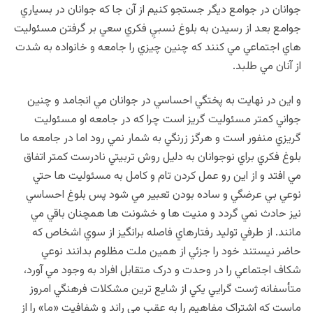
جوانان در جوامع ديگر جستجو كنيم از آن جا که جوانان در بسياري
جوامع بعد از رسيدن به بلوغ نسبيِ فكري سعي بر گرفتن مسئوليت
هاي اجتماعي مي كنند كه چنين چيزي را جامعه و خانواده به شدت
از آنان مي طلبد.
و اين در نهايت به پختگي احساسي در جوانان مي انجامد و چنين
جواني کمتر مسئوليت گريز است چرا که در جامعه او مسئوليت
گريزي منفور است و هرگز زرنگي به شمار نمي رود اما در جامعه ما
بلوغ فکري براي نوجوانان به دليل روش تربيتي نادرست کمتر اتفاق
مي افتد و از اين رو عمل کردن تام و کامل به مسئوليت ها حتي
نوعي بي عرضگي و ساده بودن تعبير مي شود پس بلوغ احساسي
نيز حادث نمي گردد و منيت ها و خشونت ها همچنان باقي مي
مانند. از طرفي توليد رفتارهاي فاصله برانگيز از سوي اشخاص که
حاضر نيستند خود را جزئي از همين ملت مظلوم بدانند نوعي
شکاف اجتماعي را در وحدت و درک متقابل افراد به وجود مي آورد،
متأسفانه ژست گرايي يكي از شايع ترين مشكلات فرهنگي امروز
ماست که اشتراک مفاهيم را به عقب مي راند و شفافيت «ما» را از