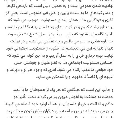
نهادينه شدن عمومي است و به همين دليل است که بازدهي کارها
و عمل کردهاي ما به شدت پايين و حتي غير ملموس است يعني کژ
فکري و فردگرايي ما از همان ابتداي مسئوليت، موجب مي شود که
بر منطق پشت کنيم و در گوش هايِ وجدانمان پنبه بگذاريم تا ضمير
ناخودآگاه مان نشنود که براي سير نمودن ميل اشباع نشدني خود،
چه ياوه هايي به هم مي بافيم و چه تقلايي مي کنيم و در نهايت
تنها و تنها به اين مي انديشيم که چگونه از مسئوليت اجتماعي خود
نهايت بهره برداري فردي را به عمل آوريم، و به اين گونه مي شود که
احساس مسئوليت اجتماعي ما، به نفع غليان و جوشش حس
خودخواهي ما عقب رانده مي شود، امري که وجود هر نوع دورنما و
نتيجه اي را کاملاً نا مفهوم و يا ناممکن مي سازد.
و جالب اين است که هنگامي که هر يک از هموطنان ما با قصد
خدمت به مملکت به آغوش ميهن باز مي گردند تحت تأثير جو
حاکم و القائات برخي از دلسوزان، از هدف اوليه خود فاصله مي گيرند
چون مي بينند که در اين جامعه براي ديگران تلاش کردن محکوم به