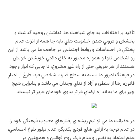
تأكيد بر اختلافات به جاي شباهت ها، نداشتن روحيه گذشت و
بخشش و دروني شدن خشونت هاي نابه جا همه از اثرات عدم
پختگي در احساسات و روابط اجتماعي در جامعه ما مي باشد از اين
رو اشخاص تنها و همواره مجبور به خلق دائمي خويشتن خويش
هستند از هر طريقي حتي از راه غير مشروع، تا جايي که ابراز وجود
در فرهنگ امروز ما بسته به سطح قدرت شخصي فرد، فارغ از اجبارِ
قانون، رها از منطق و آزاد از نداي وجدان مي باشد و بنابراين هيچ
چيز براي ما به اندازه ارضاي غرائز بدوي خودمان عزيز تر نيست.
در حقيقت ما مي توانيم ريشه ي رفتارهاي معيوب فرهنگي خود را،
در عدم توجه به آزادي هاي فردي يکديگر، عدم تبلور بلوغ احساسي،
عدم اعتماد به نفس و عدم درک روح قوانين و همچنين در