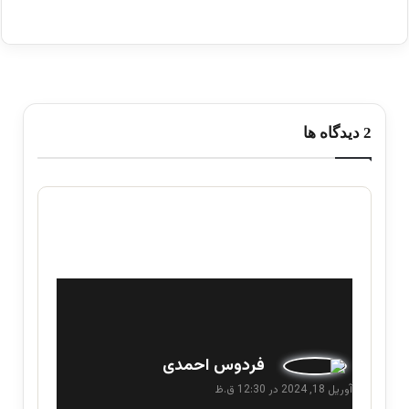
‫2 دیدگاه ها
گ
فردوس احمدی
ف
آوریل 18, 2024 در 12:30 ق.ظ
ت