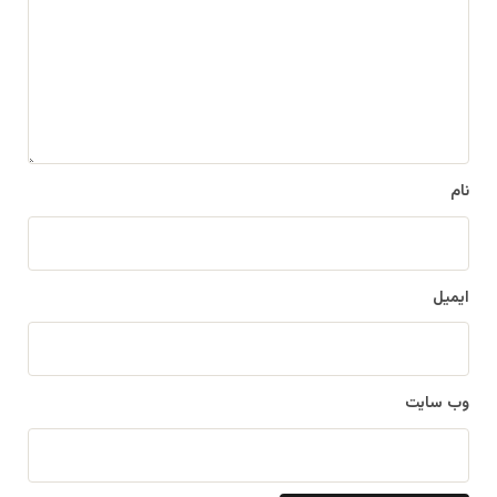
د
گ
ا
ه
*
نام
ایمیل
وب‌ سایت