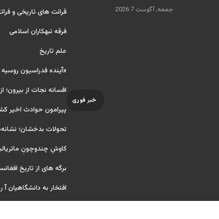
جمعه, آگوست 7 2026
قرائت های تاریخی و فراتا
فرقه تبهکاران اسلامی
علم تاریخ
«آینده فدراسیون روسیه
افسانه نجات از بیرون؛ از
خبر فوری
پیرامون حوادث اخیر کش
تحولات بدخشان؛ نشانه‌ه
کاوشِ چندو‌چونِ ماتریال
برگه های از تاریخ افغانس
افتخار به دانشگاهیان آ ریای