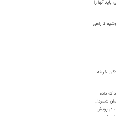
اید آنها را
وشیم تا راهی
کان خرافه
 بود که داده
ان شمرد!..
گ در پویش