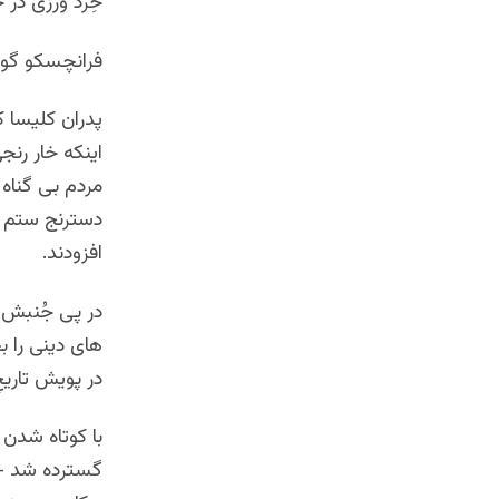
خِرَد ورزی در
فرانچسکو گویچ
پدران کلیسا ک
اینکه خار رنجی
مردم بی گناه 
دسترنج ستم دی
افزودند.
در پی جُنبش ن
های دینی را ب
در پویش تاری
با کوتاه شدن
گسترده شد – د