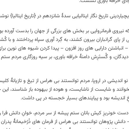
 جای خرافه باوری نشست.
یاردینی تاریخ نگار ایتالیایی سدۀ شانزدهم در {تاریخ ایتالیا} نوش
ه نیروی فرمانروایی بر بخش های بزرگی از جهان را بدست آورده بو
 از پای گرانباران بیرون کشند، به گِرد آوری سپاه پرداختند و با کُ
– انباشتن دارایی های روز افزون – پیدا کردن شیوه های نوین برا
دگان، و گُستَرِش دامنۀ خرافه باوری، بر سیه روزگاری مردم ستم
و اندیشی در اروپا، مردم توانستند بی هراس از تیغ و تازیانۀ کلیس
خوانند و شایست از ناشایست، و هوده از بیهوده باز شناسند، ای
خِ اندیشه بود و پیایندهای بسیار خجسته در پی داشت.
 دست خونریزِ کیش بانان ستم پیشه از سر مردم، خوانِ دانش فرا
انش پژوهان توانستند بی هراس از فرمان های دُژخیمانۀ پدران کل