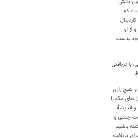
جهان دانش
ست که
کاردینال
 از او
خود بدست
اندیشی، با دریافتی
.
و هیچ رازی
زهای مگو را
 و اندیشۀ
اخت چندی و
شته باشیم.
رای دریافت