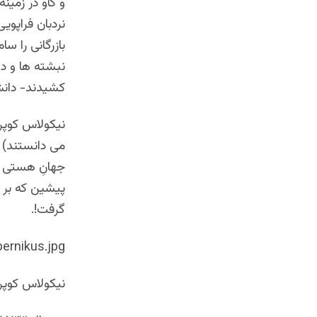
و کاو در زمین
نردبان فراپوی
بازرگانی را 
نبشته ها و دی
کشیدند- دانش
نیکولاس کوپرن
می دانستند) ن
جهانِ هستی ن
پیشین که بر ب
گرفت!.
ernikus.jpg
نیکولاس کوپر