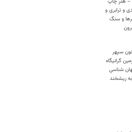
 – هنرِ چاپ
ی و ترابری و
رها و سنگ
رون
نون سپهر
ین گرانیگاه
هان شناسیِ
 به ریشخند