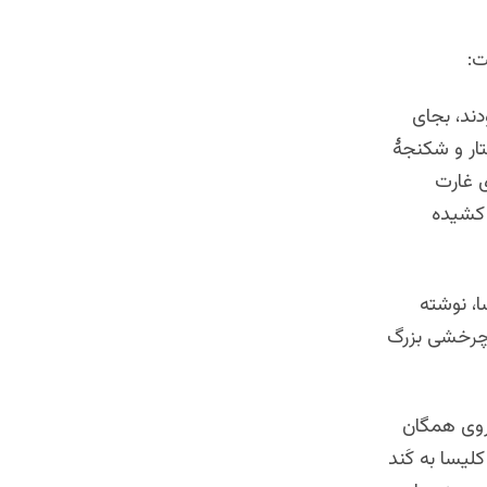
ت:
دند، بجای
شتار و شکنجۀ
ی غارت
 کشیده
ا، نوشته
ن چرخشی بزرگ
 روی همگان
یسا به کَند