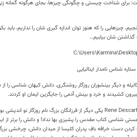
: برای شناخت چیستی و چگونگی چیزها، بجای هرگونه گُمانه زنی، ب
نجیم، چیزهایی را که هنوز توان اندازه گیری شان را نداریم، باید بک
 گذاشتن شان بیابیم…
C:\Users\Karmina\Desktop
 ستاره شناس نامدار ایتالیایی
لیله و دیگر بینشوران روزگار روشنگری، دانش کیهان شناسی را از د
یرون کشیدند و خرد و بینش آدمی را جایگزین ایمان او کردند.
رنه دکارت Rene Descartes یکی دیگر از فرزانگان بزرگ نام روزگار نو اندیشی
تی شناسی کتاب مقدس را پشیزی بها نداد! و دانش را برتر از ایم
اه کردن دست خرافه بافِ پدران کلیسا از میدان دانش، چرخشی بزر