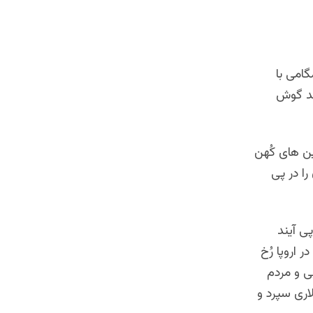
گامی با
ند گوش
ین های کُهن
را در پی
ی آیند
همان چرخۀ نواندیشی بودند که در سالهای 1300 زایشی زیر نام Renaissance در اروپا رُخ
ی و مردم
اری سپرد و