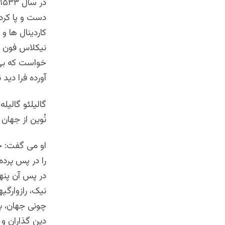
دست و پا کرد
کاردینال ها و 
نیکلاس فون شو
خواست که بی 
آورده فرا دید 
نُوین از جهان
او می گفت: جه
را در پس پرده
در پس آن پنها
نیک، رازوارگی
چونی جهان، بای
دین گذاران و