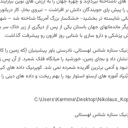
ه های ناشناخته بپردازند و چهرۀ جهان را به ارزش های نوین بیارایند
ی را پیش پای جویندگان دانش بر افراشت – نیروی بخار، کار دریانورد
سامانی شایسته تر بخشید- خشکسار بزرگ آمریکا شناخته شد – شه
گر ماندمانهای جهان باستان یکی از پس از دیگری از زیر خاک سر ب
 پزشکی و دارو سازی با شتابی روز افزون رو پیشرفت گذاشت.
یک ستاره شناس لهستانی، نادرستی باور پیشینیان (که زمین را کا
شان داد و بجای زمین، خورشید را میانگاه فلک شمرد. از آن پس زم
بود و آدمی برترین آفریده شمرده نمی شد. کوپرنیک داده های کی
ُنیاد آموزه های ارستو استوار بود را بهم ریخت و داده های دینی را
C:\Users\Karmina\Desktop\Nikolaus_Kop
نیک ستاره شناس لهستانی