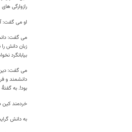
رازوارگی های 
او می گفت: آیی
می گفت: دانش 
زبان دانش را
بیابانگرد نخو
می گفت: دین و
دانشمند و فرز
بود!. به گفتۀ
خردمند کین د
به دانش گراید