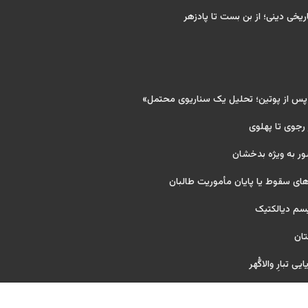
ریخی دینی؛ از بن بست تا پادزهر
 پس از پوتین؛ تحلیل یک سناریوی محتمل»
 رجوی تا پهلوی
ور به ویژه بدخشان
ای سقوط یا پایان مأموریت طالبان
یسم دیالکتیک
تان
ی تبارِ والاگُهر