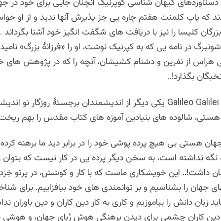
در سال ۱۵۳۳ دستاوردهای کیهان شناسی کوپرنیک آنچنان جایی برای خود در 
ند که پاپ کلمنت هفتم چاره یی جز پذیرش آنها ندید و از او خوا
بزرگان کلیسا را نیز با دریافت های شگفت انگیز خود آشنا بگرداند . 
نبرگ در نامه‌ یی که به کپرنیک نوشت، او را «فرزانۀ بزرگ» نامید و
هراس از نفرین و دشنام کشیشان، آنچه را که در پژوهش های 
نخبگان بگذارد!..
گالیلئو گالیله Galileo Galilei یکی دیگر از اندیشمندان برجستۀ روزگار نو 
 هستی، شالوده های بنیادین آموزه های کتاب مقدس را بهم ریخت!
ان هستی بی هیچ پرده پوشی خود را در برابر دید ما برهنه کرده 
 نگه نداشته است، به سخن دیگر پرده یی در کار نیست که بتوان را
ن داشت!.. این خویشکاری ماست که با کار و کوشش، در پرتو خِرَد
های جهان را بشناسیم و بر توانمندی های خود بیافزاییم. برای شن
د زبان دانش را بیاموزیم و کاری به کار دین کاران و دین باوران ندا
 دین کاران چشمی برای دیدن برهنگی هوش رُبای جهان، و هوشی ب