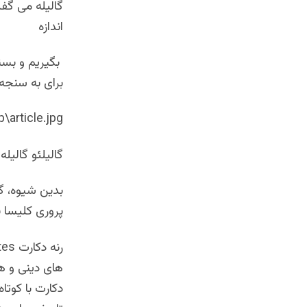
گالیله می گفت
اندازه
‌ بگیریم و بس
برای به سنجه
\article.jpg
گالیلئو گالیله
بدین شیوه، گا
پروری کلیسا ب
های دینی و هس
دکارت با کوت