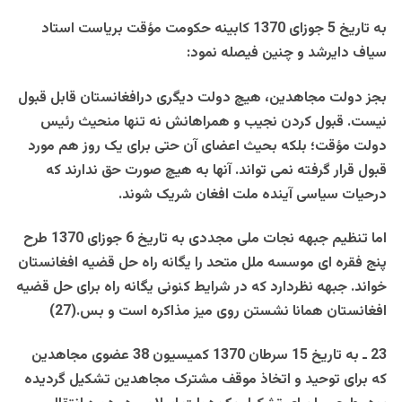
به تاريخ 5 جوزای 1370 کابينه حکومت مؤقت برياست استاد
سياف دايرشد و چنين فيصله نمود:
بجز دولت مجاهدين، هيچ دولت ديگری درافغانستان قابل قبول
نيست. قبول کردن نجيب و همراهانش نه تنها منحيث رئيس
دولت مؤقت؛ بلکه بحيث اعضای آن حتی برای يک روز هم مورد
قبول قرار گرفته نمی تواند. آنها به هيچ صورت حق ندارند که
درحيات سياسی آينده ملت افغان شريک شوند.
اما تنظيم جبهه نجات ملی مجددی به تاريخ 6 جوزای 1370 طرح
پنج فقره ای موسسه ملل متحد را يگانه راه حل قضيه افغانستان
خواند. جبهه نظردارد که در شرايط کنونی يگانه راه برای حل قضيه
افغانستان همانا نشستن روی ميز مذاکره است و بس.(27)
23 ـ به تاريخ 15 سرطان 1370 کميسيون 38 عضوی مجاهدين
که برای توحيد و اتخاذ موقف مشترک مجاهدين تشکيل گرديده