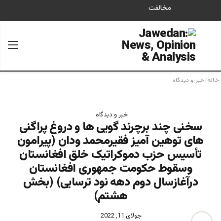
مخالفت
جستجو برای
منو
خانه
/
خبر و دیدگاه
خبر و دیدگاه
سخنی چند برچرند گويی ها و دروغ پراگنی
های توهين آميز فقيرمحمد ودان (پيرامون
تأسيس حزب دموکراتيک خلق افغانستان
وسقوط حکومت جمهوری افغانستان
درآغازسال دوم دهه نود ترسايی) (بخش
هشتم)
جولای 11, 2022