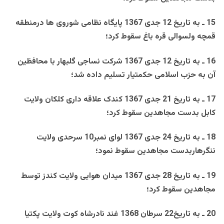
15 ـ به تاريخ 12 جدی 1367 پايگاه نظامی شوروی ها درمنطقه
قمچه ولسوالی قره باغ سقوط کرد؛
16 ـ به تاريخ 12 جدی 1367 شرکت نساجی گلبهار با محافظين
آن به حزب اسلامی حکمتيار تسليم داده شد؛
17 ـ به تاريخ 21 جدی 1367 کندک علاقه داری کلکان ولايت
کابل بدست مجاهدين سقوط کرد؛
18 ـ به تاريخ 24 جدی 1367 لوای نمبر10 سرحدی ولايت
ننگرهاربدست مجاهدين سقوط نمود؛
19 ـ به تاريخ 28 جدی 1367 ميدان هوايی ولايت کندز توسط
مجاهدين سقوط کرد؛
20 ـ به تاريخ22 سرطان 1368 غند نادرشاه کوت ولايت پکتيا