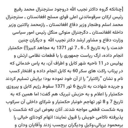
[چنانکه گروه داکتر نجيب الله دروجود سترجنرال محمد رفيع
رئيس ارکان سرقوماندنی اعلی قوای مسلح افغانستان ـ سترجنرال
محمد اسلم وطنجار وزير دفاع افغانستان ـ رازمحمد پاکتين وزير
داخله افغانستان ـ دگرجنرال منوکی منگل رئيس امور سياسی
وزارت دفاع و مشاور ارشد دکتر نجيب الله و ديگران چنين
خدمت را به تاريخ 5 ـ 6 ـ 7 ثور 1371 به مجاهد کبير(!) حکمتيار
انجام داده، ارگ رياست جمهوری را با قطعات نظامی ارتش و
پوليس در 11 ناحيه شهر کابل و اطراف آن، به پاس خدماتی که
در پرتاب راکت های سکر 60 به کابل انجام داده و افتخار کسب
نام و نشان “راکتيار” را از آن خود نموده بود؛ برايش تسليم کردند
و جريده شهادت به تاريخ 6 ثور 1371 سقوط رژيم کابل و پيروزی
حکمتيار را اعلام و به حزبش تبريک هم گفت؛ اما همين که به
تاريخ 7 و 8 ثور تهاجم خونبار حکمتيار و شرکای داخلی آن سرکوب
وبه شکست قطعی مواجه شدند. آنان بعوض اين که شکست را
پذيرفته ناکامی خويش را قبول نمايند؛ اتهام کودتای خيالی را
برمحمود بريالی،وکيل وديگران برچسب زدند وآقايان ودان و