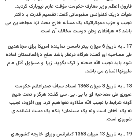
فاروق اعظم وزير معارف حکومت مؤقت عازم نيويارک گرديد.
هيأت دريک کنفرانس مطبوعاتی گفت: تقسيم قدرت با داکتر
نجيب و حزب دموکراتيک يک مسأله خارج بحث نزد مجاهدين می
باشد که هرافغان وطن دوست مخالف آن است.
17 ـ به تاريخ 6 ميزان پيتر تامسن نماينده امريکا برای مجاهدين
طی مصاحبه ای گفت: هرگاه درنظر باشد صلح درافغانستان اعاده
شود بايد نجيب الله صحنه را ترک بگويد. زيرا او مسؤول قتل عام
مليونها انسان می باشد.
18
ـ به تاريخ 8 ميزان 1368 استاد سياف صدراعظم حکومت
عبوری طی مصاحبه ای با بی. بی. سی گفت: هرگز و تحت هيچ
گونه شرايط با نجيب الله مذاکره نخواهيم کرد. وی افزود، نجيب
نه يک افغان است ونه يک مسلمان؛ بلکه يک دست نشانده ی
شوروی است.
19 ـ به تاريخ 13 ميزان 1368 کنفرانس وزرای خارجه کشورهای