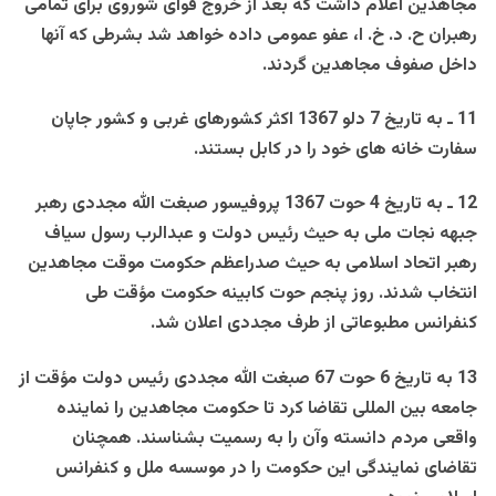
مجاهدين اعلام داشت که بعد از خروج قوای شوروی برای تمامی
رهبران ح. د. خ. ا، عفو عمومی داده خواهد شد بشرطی که آنها
داخل صفوف مجاهدين گردند.
11 ـ به تاريخ 7 دلو 1367 اکثر کشورهای غربی و کشور جاپان
سفارت خانه های خود را در کابل بستند.
12 ـ به تاريخ 4 حوت 1367 پروفيسور صبغت الله مجددی رهبر
جبهه نجات ملی به حيث رئيس دولت و عبدالرب رسول سياف
رهبر اتحاد اسلامی به حيث صدراعظم حکومت موقت مجاهدين
انتخاب شدند. روز پنجم حوت کابينه حکومت مؤقت طی
کنفرانس مطبوعاتی از طرف مجددی اعلان شد.
13 به تاريخ 6 حوت 67 صبغت الله مجددی رئيس دولت مؤقت از
جامعه بين المللی تقاضا کرد تا حکومت مجاهدين را نماينده
واقعی مردم دانسته وآن را به رسميت بشناسند. همچنان
تقاضای نمايندگی اين حکومت را در موسسه ملل و کنفرانس