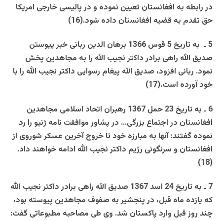
در رابطه به افغانستان تعيين نموده و در پاليسی خارجی امريکا
حق تقدم به قضيه افغانستان داده شود.(16)
5 ـ به تاريخ 5 قوس 1366 برهان الدين ربانی خبر پيوستن
صديق الله راهی برادر داکتر نجيب الله را به مجاهدين پخش
نمود. ربانی افزود، صديق الله پيغام رسوايی داکتر نجيب الله را با
خود آورده است.(17)
6 ـ به تاريخ 23 حمل 1367 رهبران اتحاد اسلامی مجاهدين
افغانستان در اجتماع بزرگی… در پشاور موافقت نامه ژنيو را رد
نموده گفتند: آنها به مبارزه خود تا خروج آخرين عسکر شوروی از
افغانستان و سرنگونی رژيم داکتر نجيب الله ادامه خواهند داد.
(18)
7 ـ به تاريخ 24 اسد 1367 صديق الله راهی برادر داکتر نجيب الله
که يازده ماه قبل، در پنجشير به صفوف مجاهدين پيوسته بود،
چند روز قبل وارد پاکستان شد. وی طی مصاحبه مطبوعاتی گفت: