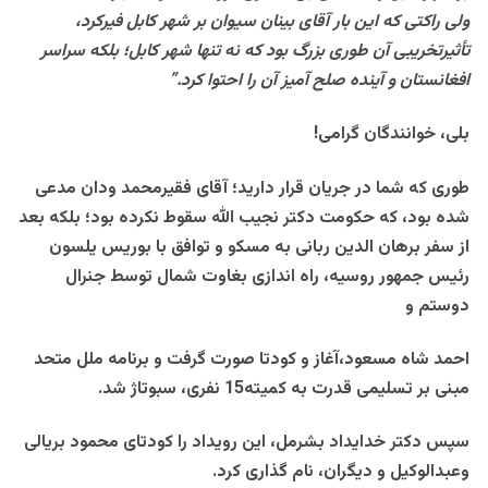
ولی راکتی که اين بار آقای بينان سيوان بر شهر کابل فيرکرد،
تأثيرتخريبی آن طوری بزرگ بود که نه تنها شهر کابل؛ بلکه سراسر
افغانستان و آينده صلح آميز آن را احتوا کرد.”
بلی، خوانندگان گرامی!
طوری که شما در جريان قرار داريد؛ آقای فقيرمحمد ودان مدعی
شده بود، که حکومت دکتر نجيب الله سقوط نکرده بود؛ بلکه بعد
از سفر برهان الدين ربانی به مسکو و توافق با بوريس يلسون
رئيس جمهور روسيه، راه اندازی بغاوت شمال توسط جنرال
دوستم و
احمد شاه مسعود،آغاز و کودتا صورت گرفت و برنامه ملل متحد
مبنی بر تسليمی قدرت به کميته15 نفری، سبوتاژ شد.
سپس دکتر خدايداد بشرمل، اين رويداد را کودتای محمود بريالی
وعبدالوکيل و ديگران، نام گذاری کرد.