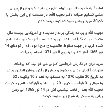
اما، نگارنده برخلاف اين اتهام های بی بنياد هردو تن ازپيروان
مشی تسليم طلبانه دکتر نجيب الله، در قسمت اول اين بخش با
ذکر30 مورد روشن نمود که کوتا برضد دکتر
نجيب الله و برنامه زندگی برانداز نماينده ی امريکايی پرست ملل
متحد صورت نگرفته؛ بلکه اين رخداد غم انگيز، يک برنامه تنظيم
شده غرب در جهت سقوط حاکميت ح.د.خ.ا بود، که از کودتای 14
ثور 1365 آغاز شد و درتاريخ 8 ثور 1371 انجام پذيرفت.
مزيد برآن در نگارش فرجامين کنونی می خوانيد، که برخلاف
نظريات آقايان ودان و بشرمل، پيش از رفتن برهان الدلين ربانی
به تاريخ 20 عقرب 1370 به مسکو، به تعداد 10 ولايت ـ 52
ولسوالی ـ 3 فرقه عسکری ـ 20 لوا ـ غند و قرارگاه نظامی حکومت
نحيب الله بعد از تخت نيشينی اش در 14 ثور 1365 الی رفتن
ربانی به مسکو به شرح زير سقوط کردند
: