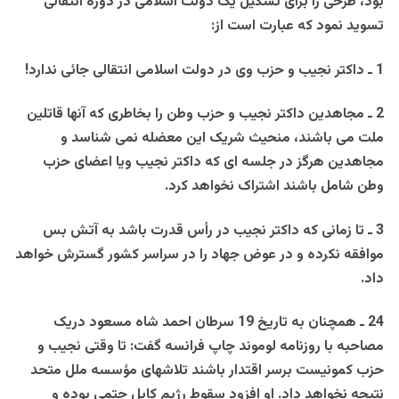
بود، طرحی را برای تشکيل يک دولت اسلامی در دوره انتقالی
تسويد نمود که عبارت است از:
1 ـ داکتر نجيب و حزب وی در دولت اسلامی انتقالی جائی ندارد!
2 ـ مجاهدين داکتر نجيب و حزب وطن را بخاطری که آنها قاتلين
ملت می باشند، منحيث شريک اين معضله نمی شناسد و
مجاهدين هرگز در جلسه ای که داکتر نجيب ويا اعضای حزب
وطن شامل باشند اشتراک نخواهد کرد.
3 ـ تا زمانی که داکتر نجيب در رأس قدرت باشد به آتش بس
موافقه نکرده و در عوض جهاد را در سراسر کشور گسترش خواهد
داد.
24 ـ همچنان به تاريخ 19 سرطان احمد شاه مسعود دريک
مصاحبه با روزنامه لوموند چاپ فرانسه گفت: تا وقتی نجيب و
حزب کمونيست برسر اقتدار باشند تلاشهای مؤسسه ملل متحد
نتيجه نخواهد داد. او افزود سقوط رژيم کابل حتمی بوده و