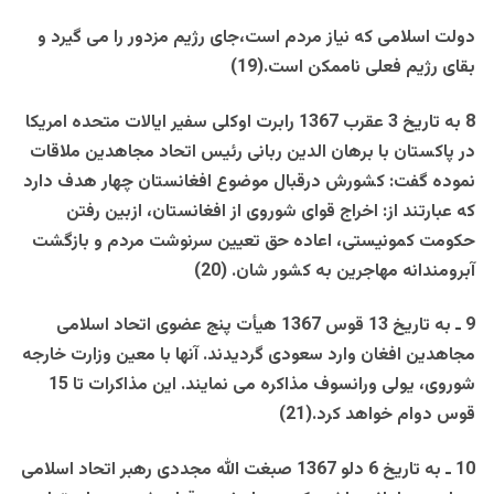
دولت اسلامی که نياز مردم است،جای رژيم مزدور را می گيرد و
بقای رژيم فعلی ناممکن است.(19)
8 به تاريخ 3 عقرب 1367 رابرت اوکلی سفير ايالات متحده امريکا
در پاکستان با برهان الدين ربانی رئيس اتحاد مجاهدين ملاقات
نموده گفت: کشورش درقبال موضوع افغانستان چهار هدف دارد
که عبارتند از: اخراج قوای شوروی از افغانستان، ازبين رفتن
حکومت کمونيستی، اعاده حق تعيين سرنوشت مردم و بازگشت
آبرومندانه مهاجرين به کشور شان. (20)
9 ـ به تاريخ 13 قوس 1367 هيأت پنج عضوی اتحاد اسلامی
مجاهدين افغان وارد سعودی گرديدند. آنها با معين وزارت خارجه
شوروی، يولی ورانسوف مذاکره می نمايند. اين مذاکرات تا 15
قوس دوام خواهد کرد.(21)
10 ـ به تاريخ 6 دلو 1367 صبغت الله مجددی رهبر اتحاد اسلامی