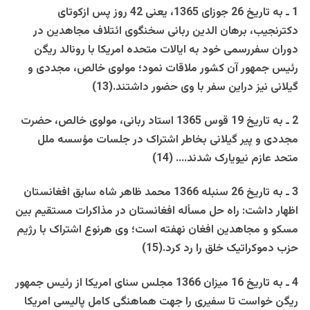
1 ـ به تاريخ 26 جوزای 1365، يعنی 42 روز پس ازکوتای
دکترنجيب، برهان الدين ربانی سخنگوی ائتلاف مجاهدين در
دوران سفررسمی خود به ايالات متحده امريکا با رونالد ريگن
رئيس جمهور آن کشور ملاقات نمود؛ مولوی خالص، مجددی و
گيلانی نيز دراين سفر با وی حضور داشتند.(13)
2 ـ به تاريخ 19 قوس 1365 استاد ربانی، مولوی خالص، حضرت
مجددی و پير گيلانی بخاطر اشتراک در جلسات مؤسسه ملل
متحد عازم نيويارک شدند…. (14)
3 ـ به تاريخ 26 سنبله 1366 محمد ظاهر شاه سابق افغانستان
اظهار داشت
: راه حل مسأله افغانستان در مذاکرات مستقيم بين
مسکو و مجاهدين افغان نهفته است؛ وی هرنوع اشتراک با رژيم
حزب دموکراتيک خلق را رد کرد.(15)
4 ـ به تاريخ 16 ميزان 1366 مجلس سنای امريکا از رئيس جمهور
ريگن خواست تا سفيری را جهت هماهنگی کامل پاليسی امريکا