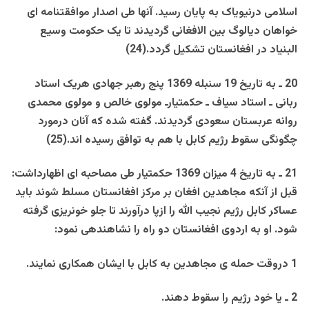
اسلامی درنيوياک به پايان رسيد. آنها طی اصدار موافقتنامه ای
خواهان ديالوگ بين الافغانی گرديدند تا يک حکومت وسيع
البنياد در افغانستان تشکيل گردد.(24)
20 ـ به تاريخ 19 سنبله 1369 پنج رهبر جهادی هريک استاد
ربانی ـ استاد سياف ـ حکمتيارـ مولوی خالص و مولوی محمدی
روانه عربستان سعودی گرديدند. گفته شده که آنان درمورد
چگونگی سقوط رژيم کابل با هم به توافق رسيده اند.(25)
21 ـ به تاريخ 4 ميزان 1369 حکمتيار طی مصاحبه ای اظهارداشت:
قبل از آنکه مجاهدين افغان بر مرکز افغانستان مسلط شوند بايد
عساکر کابل رژيم نجيب الله را ازپا درآورند تا جلو خونريزی گرفته
شود. او به اردوی افغانستان دو راه را نشاهندهی نمود:
1 دروقت حمله ی مجاهدين به کابل با ايشان همکاری نمايند.
2 ـ يا خود رژيم را سقوط دهند.