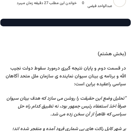
0
خواندن این مطلب 27 دقیقه زمان میبرد
عبدالواحد فیضی
(بخش هشتم)
در قسمت دوم و پايان نتيجه گيری درمورد سقوط دولت نجيب
الله و برنامه ی بينان سيوان نماينده ی سازمان ملل متحد آگاهان
سياسی راعقيده براين است:
“تحليل وضع اين حقيقت را روشن می سازد که هدف بينان سيوان
صرفاً اخذ استعفاء رئيس جمهور بود، نه تطبيق کدام راه حل
سياسی که ظاهراً از آن سخن زده می شد.
بر شهر کابل راکت های بی شماری فرود آمده و منفجر شده اند؛