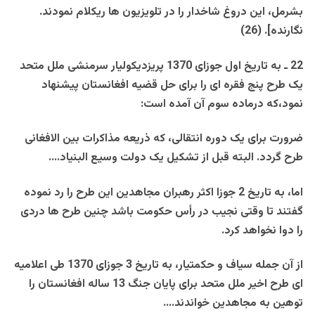
بشرمل، اين دروغ شاخدار را در تلويزيون ها ريکلام نمودند.
نگارنده]. (26)
22 ـ به تاريخ اول جوزای 1370 پريزديکوليار سرمنشی ملل متحد
يک طرح پنج فقره ای را برای حل قضيه افغانستان پيشنهاد
نمود،که درماده سوم آن آمده است:
ضرورت برای يک دوره انتقالی، که ذريعه مذاکرات بين الافغانی
طرح گردد. البته قبل از تشکيل يک دولت وسيع البنياد….
اما، به تاريخ 2 جوزا اکثر رهبران مجاهدين اين طرح را رد نموده
گفتند تا وقتی نجيب در رأس حکومت باشد چنين طرح ها دردی
را دوا نخواهد کرد.
از آن جمله سياف و حکمتيار، به تاريخ 3 جوزای 1370 طی اعلاميه
ای طرح اخير ملل متحد برای پايان جنگ 13 ساله افغانستان را
توهين به مجاهدين خواندند….