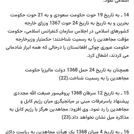
اسلامی نمود.
14
ـ به تاريخ 19 حوت حکومت سعودی و به 21 حوت حکومت
بحرين و به تاريخ به تاريخ 24 حوت 1367 وزرای خارجه
کشورهای اسلامی در اجلاس سازمان کنفرانس اسلامی، حکومت
مؤقت مجاهدين را به رسميت شناختند؛ حکمتيار وزيرخارجه
حکومت عبوری چوکی افغانستان را درحالی که همه ابراز شادمانی
می کردند، اشغال کرد.
همچنان به تاريخ 24 حمل 1368 دولت ماليزيا حکومت
مجاهدين را به رسميت شناخت.(22)
15 ـ به تاريخ 12 سرطان 1368 پروفيسور صبغت الله مجددی
پيشنهاد ياسرعرفات مبنی بر ميانجيگری ميان رژيم کابل و
مجاهدين را رد نمود. وی افزود: مجاهدين هرگز با رژيم کابل به
مذاکره ميل نشان نخواهد داد.(23)
16 ـ به تاريخ 4 ميزان 1368 يک هيأت مجاهدين به رياست داکتر