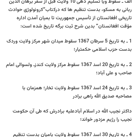
الف ـ
سقوط ويا تسليم دهی 10 ولايت قبل از سفر برهان الدين
ربانی به مسکو، بدست تنظيم ها که درکتاب”کرونولوژی حوادث
تاريخی افغانستان از تأسيس جمهوريت تا بميان آمدن اداره
مؤقت افغانستان” بدين شرح ثبت برگه تاريخ شده است:
1 ـ به تاريخ 5 سرطان 1367 سقوط ميدان شهر مرکز ولايت وردک
بدست حزب اسلامی حکمتيار؛
2 ـ به تاريخ 20 اسد 1367 سقوط مرکز ولايت کندزـ ولسوالی امام
صاحب و علی آباد؛
3 ـ به تاريخ 24 اسد 1367 سقوط ولايت تخار؛ همزمان با
مصاحبه صديق الله راهی برادر
داکتر نجيب الله در اسلام آبادعليه برادرش که طی آن حکومت
نجيب را رژيم مزدور خواند؛
4 ـ به تاريخ 30 اسد 1367 سقوط ولايت باميان بدست تنظيم