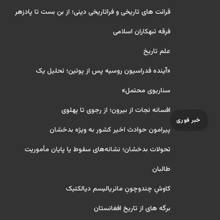
قرائت های تاریخی و فراتاریخی دینی؛ از بن بست تا پادزهر
فرقه تبهکاران اسلامی
علم تاریخ
«آینده فدراسیون روسیه پس از پوتین؛ تحلیل یک
سناریوی محتمل»
افسانه نجات از بیرون؛ از رجوی تا پهلوی
خبر فوری
پیرامون حوادث اخیر کشور به ویژه بدخشان
تحولات بدخشان؛ نشانه‌های سقوط یا پایان مأموریت
طالبان
کاوشِ چندو‌چونِ ماتریالیسم دیالکتیک
برگه های از تاریخ افغانستان