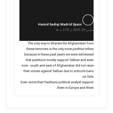
گ
ف
Hamid Sediqi Madrid Spain
ت
مارس 29, 2022 در 2:18 ب.ظ
:
The only way to liberate the Afghanistan from
these terrorists is the only none pashtun tribes
because in these past years we were witnessed
that pashtuns mostly support Taliban and even
now , south and east of Afghanistan did not raise
their voices against Taliban due to schools bans
on Girls.
Even some their Pashtuns political analyst support
them in Europe and West.