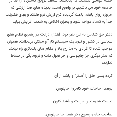
جملۀ عواملی هستند که بدبختانه شاهد ترویج گستردۀ آن ها در
جامعه خود می باشیم. پر واضح است، پدیده های ضد ارزشی که
امروزه رواج یافته، باعث گردیده کاخ ارزش فرو بغلتد و بهای فضیلت
جداً به کساد مواجه شود و بحران اخلاقی به شدت افزایش بیابد.
دکتر حق شناس به این نظر بود: فقدان درایت در رهبری نظام های
سیاسی در کشور و نبود یک سیستم کار آ و مبتنی برعدالت، همواره
موجب شده تا افرادی به مدارج بالا و مقام های بلندتری راه بیابند
که هنر دیگری جز چاپلوسی و جز قبول ذلت و فرومایگی در بساط
ندارند:
کرده بسی خلق را “منتر” و باشد از آن
برهمه حاجات خود کامروا، چاپلوس
نیست هنرمند را حرمت و باشد کنون
صاحب جاه و رسوخ ، در همه جا چاپلوس.