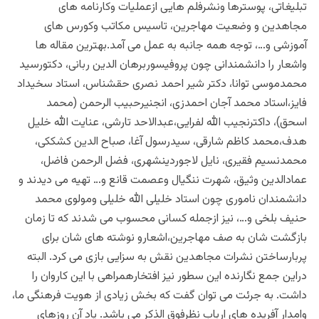
تبلیغاتی، پوسترها ونشرفلم هایی ازعملیات وکارنامه های
مجاهدین و وضعیت مهاجرین، تاسیس مکاتب وکورس های
آموزشی و…، توجه همه جانبه به عمل می آمد.بهترین مقاله ها
واشعار را دانشمندانی چون پروفیسوربرهان الدین ربانی، دکتورسید
محمدموسی توانا، دکتر شیر احمد نصری حقشناس، استاد سخیداد
فایز،استاد محمد آجان احمدزی، انجنیرحبیب الرحمن (محمد
اسحق)، داکترنجیب الله لفرایی،عبدالاحد تارشی، عنایت الله خلیل
هدف،محمد کاظم شارقی، سیدرسول آغا، صباح الدین کشککی،
محمدنسیم فقیری، نایل لاجوردینشهری، فضل الرحمن فاضل،
عمادالدین وثیق، شهرت ننگیال وعصمت قانع و… تهیه می دیدند و
دانشمندان ناموری چون استاد خلیلی الله خلیلی ومولوی محمد
حنیف بلخی و…، نیز ازجمله کسانی محسوب می شدند که تا زمان
بازگشت شان به صف مهاجرین،اشعارو نوشته های شان برای
پربارساختن نشرات مجاهدین نقش به سزایی بازی می کرد. البته
دراین جمع نگارنده این سطور نیز افتخارهمراهی با این کاروان را
داشت. به جرئت می توان گفت که بخش زیادی از هویت فرهنگی ما،
وامدار آفریده های ارباب نظرفوق الذکر می باشد. یاد آن روزهای