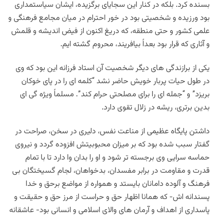
بسنده کرد. بلکه در کنار این سجایای برگزیده، ایشان سیاستمداری
بود ورزیده و شخصیتی بود در خور احترام در میان مجامع فرهنگی و
علمی کشور و حتی منطقه، که دریغ اکنون از فیض اندیشه و قلمش
و آثاری که قرار بود بعداً بیافریند، محروم گشته ایم.
یکی از برازندگی های دیگر شخصیت آن استاد فرزانه این بود که وی
در طول حیات پربار خویش حاضر نشد “کلمه ای را در پای خوکان
بریزد” و “جمله ای را برای مصلحتی حرام کند”. مسلماً ویژه گی ای
بدین برتری، ریشه در زلال تقوی دارد.
داشتن پایگاه عظیمی از مناعت نفس، دلیری در سخن، صراحت در
گفتار سبب شده بود که بر میزان محبوبیتش افزوده گردد و نیروی
حماسه سرایی وی برجسته تر شود و او را بدان وا دارد تا با تمام
قدرت و مقاومت در برابر مفسدان، بدخواهان، لجام گسیختگان بی
فرهنگ و آلوده دامانان بایستد و همواره از مواضع برحق و خدا
پسندانه اش- که همانا اظهار حق و حراست از مرز حق و حقیقت و
پاسداری از اهداف و آرمان های والای اسلامی و انسانی بود- عاشقانه