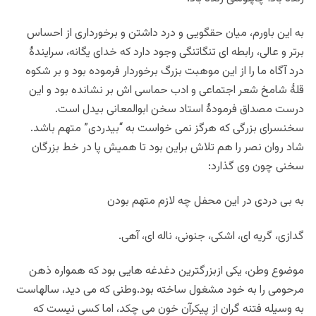
به این باورم، میان حقگویی و درد داشتن و برخورداری از احساس
برتر و عالی، رابطه ای تنگاتنگی وجود دارد که خدای یگانه، سرایندۀ
درد آگاه ما را از این موهبت بزرگ برخوردار فرموده بود و بر شکوه
قلۀ شامخ شعر اجتماعی و ادب حماسی اش بر نشانده بود و این
درست مصداق فرمودۀ استاد سخن ابوالمعانی بیدل است.
سخنسرای بزرگی که هرگز نمی خواست به “بیدردی” متهم باشد.
شاد روان نصر را هم تلاش براین بود تا همیش پا در خط بزرگان
سخنی چون وی گذارد:
به بی دردی در این محفل چه لازم متهم بودن
گدازی، گریه ای، اشکی، جنونی، ناله ای، آهی.
موضوع وطن، یکی ازبزرگترین دغدغه هایی بود که همواره ذهن
مرحومی را به خود مشغول ساخته بود.وطنی که می دید، سالهاست
به وسیله فتنه گران از پیکرآن خون می چکد، اما کسی نیست که