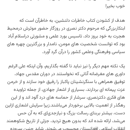
خوب بخیر!
هدف از کشودن کتاب خاطرات دلنشین، به خاطرآن است که
ابتکاربزرگی که مرحوم دکتر نصری در روزگار حضور موثرش درمحیط
هجرت به خود بروز داد، تاسیس بورد علمی و مشورتی دراسلام آباد
بود که توانست شخصیت های مومن، نامدار و بزرگترین چهره های
سیاسی وفرهنگی وعلمی کشور را درآن گرد آورد.
یک نکته مهم دیگر را نیز نباید نا گفته بگذاریم، وآن اینکه علی الرغم
داوری های مغرضانه آنانی که نخواستند در دوران مقدس جهاد،
توفیق همراهی با سنگرنشینان پاکباز را رفیق خود سازند و از خرمن
عزت پیمانه ای بردارند، بسیاری از اشعار جهادی، از جمله تراویده
های فکری دکترنصری، سرشار از حماسه های درد آلود اند و از این
رهگذر از اهمیت بالایی برخوردار می‌باشند.زیرا سرایش اشعاری ازاین
دست، بیشتر بربنای رسالت بزرگ و نیازجدی‌‌ای که به آن حس
می‌شد، ارائه شده اند که بدون هیچ تردید، جزئی از تاریخ شکوهمند
انقلاب اسلامی افغانستان محسوب می‌شوند. شاید چنین سروده