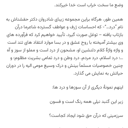
وضع ما سخت خراب است خدا خیرکند.
همین طور، هرگاه براین مجموعه زیبای شادروان دکتر حقشناش به
نام “درد…”- که احساسات ژرف و عواطف گسترده شاعرما درآن
بازتاب یافته – توغل صورت گیرد، تأیید خواهیم کرد که فرآورده های
وی بیشتر آمیخته با روح عشق و در بسا موارد انتقاد های تند است
و واژه واژۀ کلام دلنشین او، مشحون از درد است و مملو از سوز و آه
…؛ درد اسلام، درد مردم، درد وطن و درد تمامی بشریت مظلوم؛ و
چنین خصوصیات مسلماً بینش و درک وسیع مومی الیه را در دوران
حیاتش به نمایش می گذارد.
اینهم نمونۀ دیگری از آن سوزها و درد ها:
زیر این گنبد نیلی همه رنگ است و فسون
سرزمینی که درآن حق شود ایجاد کجاست؟