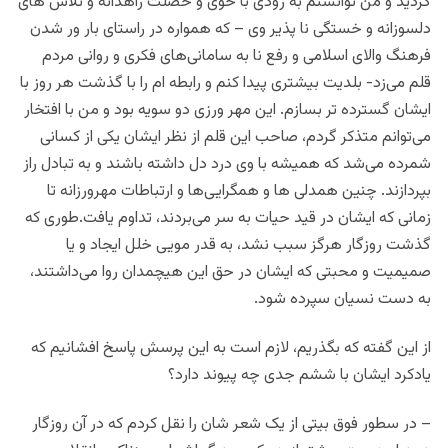
گردید و من توانستم به زودی با خوی و خصلت زاهدانه و تلاش های
دلسوزانه و خستگی نا پذیر وی – که همواره در راستای بار ور شدن
فرهنگ والای اسلامی و رفع نا به سامانی‌های فکری و روانی مردم
قلم می‌زد- بلدیت بیشتری پیدا کنم و رابطه ام را با گذشت هر روز با
ایشان گسترده تر بسازم. این مهر ورزی دو سویه بود و من با افتخار
می‌توانم متذکر گردم، صاحب این قلم از نظر ایشان یکی از کسانی
شمرده می‌شد که همیشه با وی درد دل داشته باشند و به تبادل راز
بپردازند. چنین همدلی ها و همگرایی‌ها و ارتباطات مهرورزانه تا
زمانی که ایشان در قید حیات به سر می‌بردند، تداوم یافت.طوری که
گذشت روزگار هرگز سبب نشد، به قدر مویی خلل ایجاد و یا
صمیمیت و محبتی که ایشان در حق این هیچمدان روا می‌داشتند،
به دست نسیان سپرده شود.
از این گفته که بگذریم، لازم است به این پرسش پاسخ افشانیم که
یادکرد ایشان با ششم جدی چه پیوند دارد؟
– در سطور فوق بیتی از یک شعر شان را نقل کردم که در آن روزگار