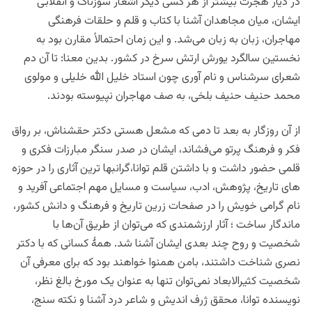
در دیار هجرت بیشتر از هر کسی دیگر اشعار سوزناک و انقلابی
ایشان، میان مجاهدان آشنا با کتاب و قلم و حلقات فرهنگی
مهاجران، زبان به زبان می‌شد. و این زمان احتمالاً مقارن بود به
نخستین سالگرد یورش ارتش سرخ در کشور. بدین معنا: تا آن دم
شعرای سرشناس و نام آوری چون استاد خلیل الله خلیلی و مولوی
محمد حنیف حنیف بلخی، به صف مهاجران نپیوسته بودند.
از آن روزگار به بعد تا دمی که مشعل هستی دکتر حقشناش، بر رواق
فکر و فرهنگ پرتو می‌فشاند، ایشان در صدر سنگر مبارزات فکری و
قلمی حضور داشت و با داشتن قلم توانا،گرانبها ترین آثاری را در حوزه
های تاریخ، پژوهش، ادب، سیاست و مسایل مهم اجتماعی آفرید و
نام گرامی خویش را در صفحات زرین تاریخ و فرهنگ و دانش کشور،
ماندگار ساخت ؛ آثار ارزشمندی که می‌توان از طریق آن‌ها با
شخصیت و روح چند بعدی ایشان آشنا شد. همۀ کسانی که با دکتر
نصری شناخت داشتند، بامن همنوا خواهند بود که برای معرفی آن
شخصیت کثیرالابعاد نمی‌توان تنها به عنوان یک مورخ بالغ نظر،
نویسنده توانا، محقق ژرف اندیش و شاعر درد آشنا و نکته سنج،