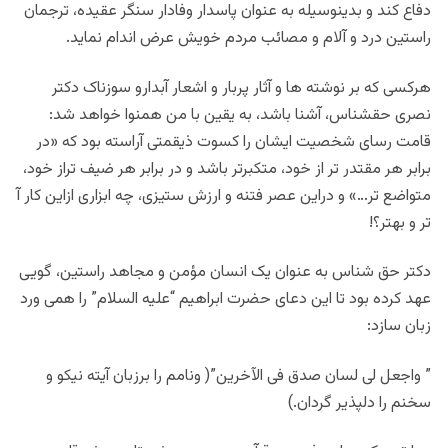
دفاع کند و بدینوسیله به عنوان پاسدار وفادار سنگر عقیده، ترجمان
راستین درد و آلام و مصائب مردم خویش عرض اندام نماید.
هرکسی که بر نوشته ها و آثار پربار و اشعار آبدارو سوزناک دکتر
نصری حقشناس، آشنا باشد، به یقین با من همنوا خواهد شد:
قامت رسای شخصیت ایشان را کسوت ذیقمتی آراسته بود که «در
برابر هر مقتدر تر از خود، متکبرتر باشد و در برابر هر ضیف تراز خود،
متواضع تر…» و دراین عصر فتنه و ارزش ستیزی، چه ابزاری ازاین کار آ
تر و بهتر؟!
دکتر حق شناس به عنوان یک انسان مؤمن و مجاهد راستین، گویی
عهد کرده بود تا این دعای حضرت ابراهیم “علیه السلام” را همی ورد
زبان سازد:
” واجعل لی لسان صدق فی الآخرین”( ونامم را برزبان آیته نیکو و
سخنم را دلپذیر گردان.)