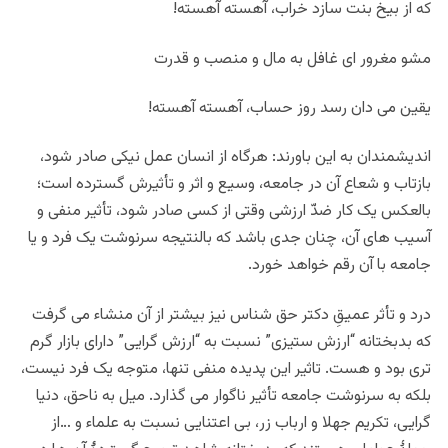
که از بیخ بنت سازد خراب، آهسته آهسته!
مشو مغرور ای غافل به مال و منصب و قدرت
یقین می دان رسد روز حساب، آهسته آهسته!
اندیشمندان به این باورند: هرگاه از انسان عمل نیکی صادر شود،
بازتاب و شعاع آن در جامعه، وسیع و اثر و تأثیرش گسترده است؛
بالعکس یک کار ضدّ ارزشی وقتی از کسی صادر شود، تأثیر منفی و
آسیب های آن، چنان جدی باشد که بالنتیجه سرنوشت یک فرد و یا
جامعه با آن رقم خواهد خورد.
درد و تأثر عمیقِ دکتر حق شناس نیز بیشتر از آن منشاء می گرفت
که بدبختانه “ارزش ستیزی” نسبت به “ارزش گرایی” دارای بازار گرم
تری بود و هست. تاثیر این پدیده منفی تنها، متوجه یک فرد نیست،
بلکه به سرنوشت جامعه تأثیر ناگوار می گذارد. میل به ناحق، دنیا
گرایی، تکریم جهلا و ارباب زر، بی اعتنایی نسبت به علماء و …از