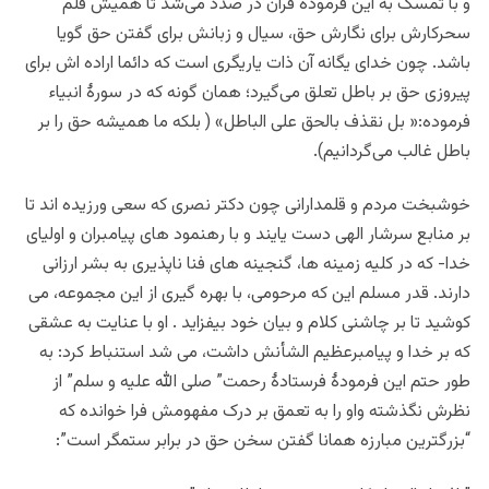
و با تمسک به این فرموده قرآن در صدد می‌شد تا همیش قلم
سحرکارش برای نگارش حق، سیال و زبانش برای گفتن حق گویا
باشد. چون خدای یگانه آن ذات یاریگری است که دائما اراده اش برای
پیروزی حق بر باطل تعلق می‌گیرد؛ همان گونه که در سورۀ انبیاء
فرموده:« بل نقذف بالحق علی الباطل» ( بلکه ما همیشه حق را بر
باطل غالب می‌گردانیم).
خوشبخت مردم و قلمدارانی چون دکتر نصری که سعی ورزیده اند تا
بر منابع سرشار الهی دست یایند و با رهنمود های پیامبران و اولیای
خدا- که در کلیه زمینه ها، گنجینه های فنا ناپذیری به بشر ارزانی
دارند. قدر مسلم این که مرحومی، با بهره گیری از این مجموعه، می
کوشید تا بر چاشنی کلام و بیان خود بیفزاید . او با عنایت به عشقی
که بر خدا و پیامبرعظیم الشأنش داشت، می شد استنباط کرد: به
طور حتم این فرمودۀ فرستادۀ رحمت” صلی الله علیه و سلم” از
نظرش نگذشته واو را به تعمق بر درک مفهومش فرا خوانده که
“بزرگترین مبارزه همانا گفتن سخن حق در برابر ستمگر است”: