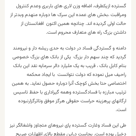
گسترده ازیکطرف، اضافه وزن لاری های باربری وعدم کنترول
ومراقبت ،بخش های عمده این سرک ها دوباره منهدم وبدتر از
حالت اولی گردیده اند. چنانچه همین اکنون افغانستان از
داشتن بزرگ راه های متعارف محروم است.
دامنه و گستردگی فساد در دولت به حدی ریشه دار و نیرومند
گردید که چند سهم دار بزرگ یکی از بانک های بزرگ خصوصی
بنام کابل بانک ، قریب به یک ملیارد دالر سرمایه نقد این بانک
راحیف میل نموده که دولت نتوانست با ایجاد محکمه
اختصاصی حتا بخش کوچک آنرا دوباره حصول نماید. به همین
ترتیب مبارزه با فسادگسترده وهمه گیراداری با حفظ تاسیس
ارگانهای پرهزینه حراست حقوقی هرگز موفق وتاثرگزارنبوده
است.
طی این فساد وغارت گسترده پای نیروهای متجاوز واشغالگر نیز
دخیل بوده است. بجاست دراین مقطع بالای اظهارات صریح