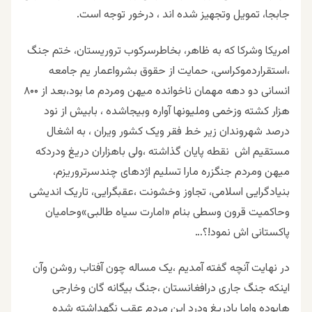
جابجا، تمویل وتجهیز شده اند ، درخور توجه است.
امریکا وشرکا که به ظاهر، بخاطرسرکوب تروریستان، ختم جنگ
،استقراردموکراسی، حمایت از حقوق بشرواعمار یم جامعه
انسانی دو دهه مهمان ناخوانده میهن ومردم ما بود،بعد از ۸۰۰
هزار کشته وزخمی وملیونها آواره وبیجاشده ، بابیش از نود
درصد شهروندان زیر خط فقر ویک کشور ویران ، به اشغال
مستقیم اش نقطه پایان گذاشته ،ولی باهزاران دریغ ودردکه
میهن ومردم جنگزره مارا تسلیم اژدهای چندسرتروریزم،
بنیادگرایی اسلامی، تجاوز وخشونت ،عقبگرایی، تاریک اندیشی
وحاکمیت قرون وسطی بنام «امارت سیاه طالبی»وحامیان
پاکستانی اش نمود!؟…
در نهایت آنچه گفته آمدیم ،یک مساله چون آفتاب روشن وآن
اینکه جنگ جاری درافغانستان ،جنگ بیگانه گان وخارجی
هابوده واما بادریغ ودرد این مردم عقب نگهداشته شده