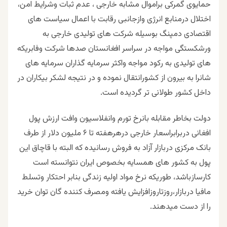
حمایوی گمرکی براموال مشابه خارجی ، عدم ثبات وشرایط امن،
اختلال درمنابع انرژی وازجانبی رقابت با اعمال سیاست های
اقتصادی دمپنگ بوسیله شرکت های تولیدی خارجی به
ورشکستگی مواجه در سراسر افغانستان صدها شرکت وفابریکه
های تولیدی به رکود مواجه واکثر سرمایه گذاران سرمایه های
شانرا به بیرون از کشورانتقال نموده و در نتیجه لشکر بیکاران در
داخل کشور طولانی تر گردیده است.
دولت بخاطر مقابله بانرخ تورم وانفلاسیون وافت ارزش پول
افغانی دربرابراسعار خارجی درهرهفته تا ۶ ملیون دلار از طرف
بانک مرکزی دربازار آزاد به فروش رسانیده که البته با قاچاق این
پول به کشور های همسایه بخصوص ایران نتوانسته است
کارسازباشد، طوریکه نرخ مواد اولیه زندگی بنابر احتکار وتسلط
مافیا دربازار،روزتاروزافزایش یافته ومصرف کننده گان توان خرید
را از دست میدهند.