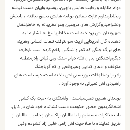
دوام مقابله و رقابت هایش باچین، روسیه وایران دست نیافته
وبخاطرتداوم غارت معادن برنامه هایش تحقق نیافته ، باپخش
ونشراخباروگزارش های دروغین وعوامفریبانه به خاطراغفال
شهروندان اش پرداخته است ،بخاطرپاسخ به فشار مالیه
دهنده گان امریکایی ازیک سو ،توقف تلفات انسانی وهزینه
های بزرگ جنگی که کمر واشنگتن راخم کرده است ،ازطرف
دیگر،واشنگتن بدون آنکه دوام جنگ وبی ثباتی رادرمنطقه
متوقف و ادعای کذایی وغیرواقعی ی که گویاجنگ
رادربرابرمخلوقات تروریستی اش باخته است، درسیاست های
راهبردی اش تغیراتی به وجود آورد .
برمبنای همین تغیرسیاست ، واشنگتن به حیث یک کشور
اشغالگربدون حضور حکومت دست نشانده خود شان در کابل،
باب مذاکرات مستقیم را با طالبان ،پاکستان وحامیان طالبان از
طریق نماینده با صلاحیت اش زلمی خلیل زاد کشوده وقبل