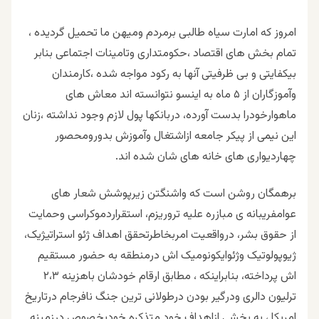
امروز که امارت سیاه طالبی برمردم ومیهن ما تحمیل گردیده ،
تمام بخش های اقتصاد ،حکومتداری وتامینات اجتماعی بنابر
بیکفایتی و بی ظرفیتی آنها به رکود مواجه شده ،کارمندان
وآموزگاران از ۵ ماه به اینسو نتوانسته اند معاش های
ماهوارخودرا بدست آورده، دربانکها پول لازم وجود نداشته ،زنان
این نیمی از پیکر جامعه ازاشتغال وآموزش بدورومحصور
چهاردیواری های خانه های شان شده اند.
برهمگان روشن است که واشنگتن زیرپوشش شعار های
عوامفریبانه ی مبازره علیه تروریزم، استقراردموکراسی وحمایت
از حقوق بشر، درواقعیت امربخاطرتحقق اهداف ژئو استراتیژیک،
ژيوپولوتیک وژئوایکونومیک اش درمنطقه به حضور مستقیم
اش پرداخته، بنابراینکه ، مطابق ارقام خودشان باهزینه ۲،۳
ترلیون دالری ودرگیر بودن درطولانی ترین جنگ نافرجام درتاریخ
امریکا ، به بخشی ازاهداف خود متذکره خودبخصوص درزمینه