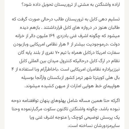
اراده واشنگتن به مشتی از تروریستان تحویل داده شود؟
تسلیم دهی کابل به تروریستان طالب درحالی صورت گرفت که
طالبان هنوز در دروازه های کابل قرارداشتند . بازهم دیده
میشود که چگونه اشرف غنی بادزدی ۱۶۹ ملیون دالر از خزانه
دولت ،درموجودیت بیشتر از ۶ هزار نظامی امریکایی وبازبودن
سفارت امریکا درکابل همراه با تیم ۷۰ نفری از بلند پایه گان
نظام در ارگ کابل درحالیکه کنترول میدان بین المللی کابل
نیززیراداره نظامیان امریکایی است ،باخاطرآرام وبا استفاده از ۴
بال هلی کوپترتا شهر ترمز کشور ازبکستان وازآنجا بوسیله
هواپیمای خط هوایی امارات از میهن کشیده میشوند.
اگرکه حتا همین مساله شامل پهلوهای پنهان توافقنامه دوحه
نبوده باشد، چگونه واشنگتن تاکنون سکوت مرگبارنموده وحتا
یک پرسش توضیحی کوچک را متوجه اشرف غنی ویا
سایرمزدورشان نساخته است.