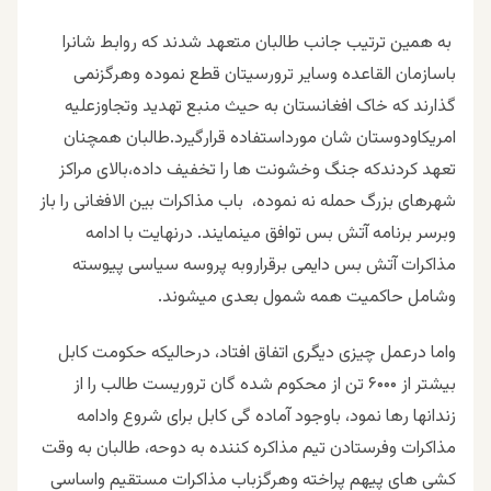
به همین ترتیب جانب طالبان متعهد شدند که روابط شانرا
باسازمان القاعده وسایر ترورسیتان قطع نموده وهرگزنمی
گذارند که خاک افغانستان به حیث منبع تهدید وتجاوزعلیه
امریکاودوستان شان مورداستفاده قرارگیرد.طالبان همچنان
تعهد کردندکه جنگ وخشونت ها را تخفیف داده،بالای مراکز
شهرهای بزرگ حمله نه نموده، باب مذاکرات بین الافغانی را باز
وبرسر برنامه آتش بس توافق مینمایند. درنهایت با ادامه
مذاکرات آتش بس دایمی برقراروبه پروسه سیاسی پیوسته
وشامل حاکمیت همه شمول بعدی میشوند.
واما درعمل چیزی دیگری اتفاق افتاد، درحالیکه حکومت کابل
بیشتر از ۶۰۰۰ تن از محکوم شده گان تروریست طالب را از
زندانها رها نمود، باوجود آماده گی کابل برای شروع وادامه
مذاکرات وفرستادن تیم مذاکره کننده به دوحه، طالبان به وقت
کشی های پیهم پراخته وهرگزباب مذاکرات مستقیم واساسی