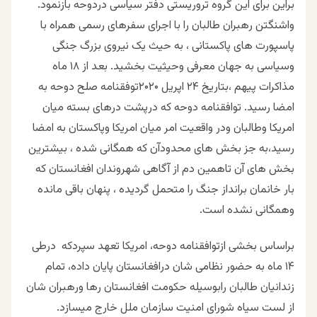
براین برای این گروه تروریستی دفتر سیاسی دردوحه بازنمود.
واشنگتن رهبران طالبان را با اجرای سفرهای رسمی همراه با
پاسپورت های پاکستانی ، به حیث یک نیروی بزرگ جنگی
وسیاسی به جهان معرفی وحیثیت بخشید. بعد از ۱۸ ماه
مذاکرات پیهم ،بتاریخ ۲۴ اپریل ۲۰۲۰توفقنامه صلح دوحه به
امضا رسید. توافقنامه دوحه که درپشت درهای بسته میان
امریکا وطالبان ودر واقعیت امر میان امریکا وپاکستان به امضا
رسید،به جز بخش های محدودآن که همگانی شده ، بیشترین
بخش های آن تاهمین دم از آگاهی شهروندان افغانستان که
بار خانمان برانداز جنگ را متحمل گردیده ، پنهان باقی مانده
وهمگانی نشده است.
براساس بخشی ازتوافقنامه دوحه، امریکا تعهد سپردکه درطی
۱۴ ماه به حضور نظامی شان درافغانستان پایان داده، تمام
زندانیان طالبان رابوسیله حکومت افغانستان رها ورهبران شان
از لست سیاه شورای امنیت سازمان ملل خارج میسازد.