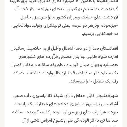
اند.درحالیکه با همین ۱۰ میلیارد دلاری که برای خرید برق هزینه
گردیده، میتوانستیم بزرگترین بندهای برق اعمار واز ذخایرآب
آن دشت های خشک وسوزان کشور مانرا سرسبز وحاصل
خیزنموده ودرهر دو عرصه یعنی تولیدانرژی وتولیدموادغذایی
به خودکفایی برسیم.
افغانستان بعد از دو دهه اشغال و قبل از به حاکمیت رسانیدن
امارت سیاه طالبی ،به بازار مصرفی فرآورده های کشورهای
همسایه وجهان مبدل گردیده ، طوریکه سالانه درمقابل کمتر از
یک ملیارد دالر صادارات ، ۹ ملیارد دالر واردات داشته است، که
رقم یک مقابل ۱۰ را میرساند.
شهر۵ملیونی کابل حداقل دارای شبکه کانالزاسیون ، آب صحی
آشامیدنی ترانسپورت شهری وجاده های متعارف یک پایتخت
نبوده، هوا وآب های زیرزمین آن آلوده وکثیف گردیده ، سالانه
صد ها تن به اثر آلوده گی هوا وشیوع امراض ناشی از آن