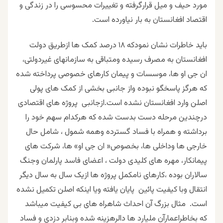
مورد حیف و میل قرارگرفته و تغییرات محسوسی را در زندگی و
اقتصاد افغانستان به بار نیاورده است.
باید خاطرات نشان نمودکه ۱۸ درصد کمک ها ازطریق دولت
افغانستان به مصرف رسیده ومتباقی به سازمانهای غیردولتی،
ان جی او ها، موسسات و پیمان کارهای خصوصی پرداخته شده
که هرگز پاسخگو نبوده واز جانبی بخشی از کمک های پولی
اصلن وارد افغانستان نشده است.ازجانبی پروژه های اقتصادی
درچندین مرحله دست بدست شده که هرکدام سهم خود را
برداشته و همراه با فساد گسترده وهمه شمول ، شامل حال
خارجی ها وداخلی ها، بخصوص« ان جی او» ها، شرکت های
پیمانکار، مهره های کلیدی دولت ، اعضای فاسد پارلمان وجنگ
سالاران بوده ،کارهای نامکمل پروژه ها ازیک سال به سال دیگر
انتقال وبا کیفیت پائین پایان یافته ویا اینکه اصلن تکمیل نشده
است. مثال بزرگ آن احداث شاهراه های بی کیفیت میباشد
که بخاطراعمارآن ملیارد ها دالرهزینه شده وبنابر دزدی و فساد