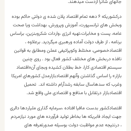
جانهای شانرا ازدست میدهند.
درکشوریکه ۶ دهه تمام اقتصاد پلان شده ی دولتی حاکم بوده
وبخش های ترانسپورت، آموزش وپرورش، بهداشت ویا صحت
عامه، پست و مخابرات،تهیه انرژی ،واردات شکروبنزین، براساس
برنامه ، از طرف دولت آماده ورهبری میگردید. برعلاوه ،
اقتصادخصوصی، مختلط وکوپراتیفی عملن ومطابق به قوانین
نافذه دربخش های مختلف کشور فعال بود . روی چنین
سیستم اقتصادی کارا، خط بطلان کشیده وبجای آن«اقتصاد
بازار» را اساس گذاشتن وآنهم اقتصادبازارمدل کشورهای امریکا
وغرب که سدهاسال سابقه رشدآرام داشته اند. تحمیل
اقتصادبازار درتقابل با منافع و اقتصادی ملی واقع شد.
اقتصادکشور بدست مافیا افتاده ،سرمایه گذاری ملیاردها دالری
جهت ایجاد فابریکه ها بخاطر تولید فرآورده های مورد نیازمردم
، درنتیجه عدم مواظبت دولت بوسیله صدورتعرفه های