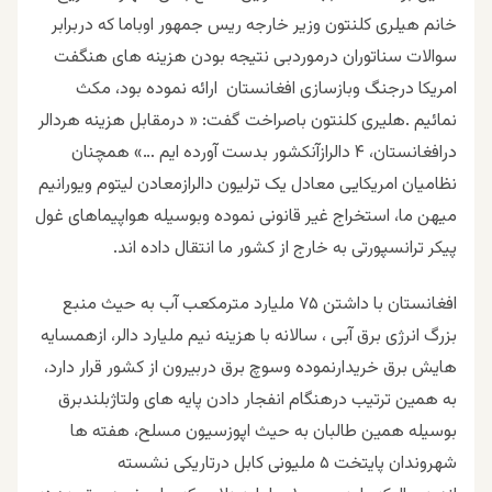
خانم هیلری کلنتون وزیر خارجه ریس جمهور اوباما که دربرابر
سوالات سناتوران درموردبی نتیجه بودن هزینه های هنگفت
امریکا درجنگ وبازسازی افغانستان ارائه نموده بود، مکث
نمائیم .هلیری کلنتون باصراخت گفت: « درمقابل هزینه هردالر
درافغانستان، ۴ دالرازآنکشور بدست آورده ایم …» همچنان
نظامیان امریکایی معادل یک ترلیون دالرازمعادن لیتوم ویورانیم
میهن ما، استخراج غیر قانونی نموده وبوسیله هواپیماهای غول
پیکر ترانسپورتی به خارج از کشور ما انتقال داده اند.
افغانستان با داشتن ۷۵ ملیارد مترمکعب آب به حیث منبع
بزرگ انرژی برق آبی ، سالانه با هزینه نیم ملیارد دالر، ازهمسایه
هایش برق خریدارنموده وسوچ برق دربیرون از کشور قرار دارد،
به همین ترتیب درهنگام انفجار دادن پایه های ولتاژبلندبرق
بوسیله همین طالبان به حیث اپوزسیون مسلح، هفته ها
شهروندان پایتخت ۵ ملیونی کابل درتاریکی نشسته