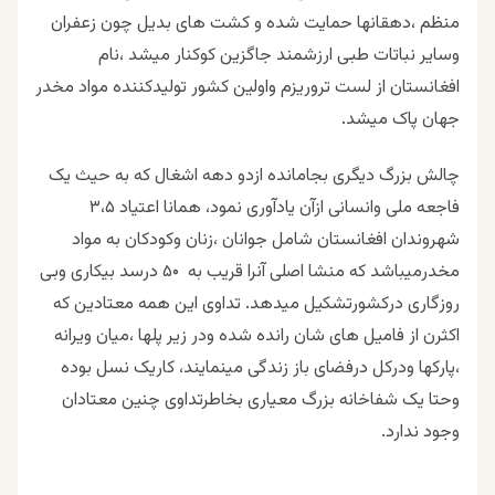
منظم ،دهقانها حمایت شده و کشت های بدیل چون زعفران
وسایر نباتات طبی ارزشمند جاگزین کوکنار میشد ،نام
افغانستان از لست تروریزم واولین کشور تولیدکننده مواد مخدر
جهان پاک میشد.
چالش بزرگ دیگری بجامانده ازدو دهه اشغال که به حیث یک
فاجعه ملی وانسانی ازآن یادآوری نمود، همانا اعتیاد ۳،۵
شهروندان افغانستان شامل جوانان ،زنان وکودکان به مواد
مخدرمیباشد که منشا اصلی آنرا قریب به ۵۰ درسد بیکاری وبی
روزگاری درکشورتشکیل میدهد. تداوی این همه معتادین که
اکثرن از فامیل های شان رانده شده ودر زیر پلها ،میان ویرانه
،پارکها ودرکل درفضای باز زندگی مینمایند، کاریک نسل بوده
وحتا یک شفاخانه بزرگ معیاری بخاطرتداوی چنین معتادان
وجود ندارد.