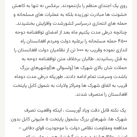
روی یک اجندای منظم را بازننمودند. برعکس نه تنها به کاهش
خشونت ها مبادرت نورزیده بلکه به عملیات های مسلحانه و
حمله های انتحاری درسراسر کشورشدت وافزایش بخشیدند.
چنانچه درطی مدت یکنیم ماه بعد از امضای توافقنامه دوحه
۴۵۰۰ حمله مسلحانه را برعلیه دولت ومردم افغانستان راه
اندازی نموده وقریب به ۱۰۰۰ تن از نظامیان دولت افغانستان را
به قتل رسانیدند. طالبان برخلاف متن توافقنامه دوحه به
حملات شان بالای شهرک ها (ولسوالی ها)وشهرهای بزرگ
باشدت وسرعت تمام ادامه دادند، طوریکه درطی مدت دوماه
قریب به اتفاق شهرک ها ومراکز ولایات به شمول کابل پایتخت
افغانستان را متصرف شدند.
یک نکته قابل دقت ویاد آوریست ، اینکه واقعیت تصرف
شهرک ها، شهرهای بزرگ بشمول پایتخت ۵ ملیونی کابل بدون
مدافعه ومقاومت نظامی دولت با موجودیت قوای دفاعی –