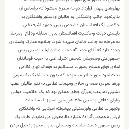
امنیتی ۳۵۰ هزارنفری صورت گرفت.از همین جاست که
پهلوهای پنهان قرارداد دوحه مطرح میشود که براساس آن
بنابرتعهد جانب واشنگتن به طالبان ودستور واشنگتن به
حاکمان ارگ افغانستان وشخص ریس جمهوراشرف غنی،
بایستی دولت وحاکمیت افغانستان بدون مقابله ودفاع ومرحله
به مرحله به جانب طالبان سپرده شود. چنانچه مدارک واسنادی
وجود دارد که آقای حمدالله محب مشاورارشد امنیتی ریس
جمهورغنی وهمچنان شخص اشرف غنی به حیث قوماندان
اعلای قوای مسلح بصورت مستقیم به قوماندانهای نظامی
تحت امردستور صادر مینموده که بدون حتا شلیک یک مرمی
ورها نمودن همه ی سلاح ومهمات نظامی به نفع طالبان عقب
نشینی نمایند.درغیرآن چطور ممکن بود که یک حاکمیت دولتی
وقوای دفاعی وامنیتی ۳۵۰ هزارنفری مجهز با تسلیحات
وتجهزات نظامی ولوژستیکی پیشرفته امرکایی که واشنگتن
ارزش مجموعی آنرا ۸۰ ملیارد دالرمعرفی می نماید،از طرف یک
ریس جمهور دست نشانده وتحمیلی ،بدون مجوز ودخیل بودن