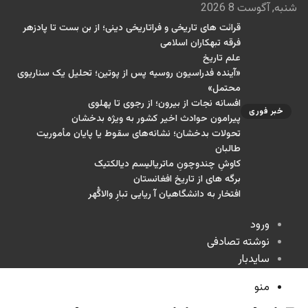
شنبه, آگوست 8 2026
قرائت های تاریخی و فراتاریخی دینی؛ از بن بست تا پادزهر
فرقه تبهکاران اسلامی
علم تاریخ
«آینده فدراسیون روسیه پس از پوتین؛ تحلیل یک سناریوی
محتمل»
افسانه نجات از بیرون؛ از رجوی تا پهلوی
خبر فوری
پیرامون حوادث اخیر کشور به ویژه بدخشان
تحولات بدخشان؛ نشانه‌های سقوط یا پایان مأموریت
طالبان
کاوشِ چندو‌چونِ ماتریالیسم دیالکتیک
برگه های از تاریخ افغانستان
افتخار به دانشگاهیان آ ریایی تبارِ والاگُهر
ورود
نوشته تصادفی
سایدبار
منو