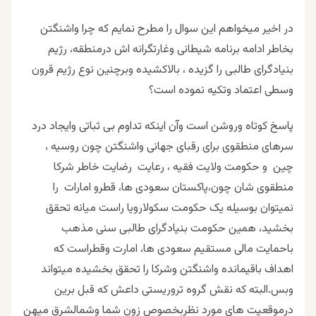
در اخیر میخواهم این سوال را مطرح نمایم که چرا واشنگتن
بخاطر ادامه برنامه شیطانی وغارتگرانه اش درمنطقه، رژیم
بنیادگرای طالبی را گزیده ، بالاکشیده وبرچنین نوع رژیم قرون
وسطی اعتماد وتکیه نموده است؟
پاسخ کوتاه وروشن است وآن اینکه تداوم بی ثباتی وایجاد درد
سرهای منطقوی برای رقبای جهانی واشنگتن چون روسیه ،
چین و حکومت ولایت فقیه ، رعایت رضایت خاطر شرکا
منطقوی شان چون،پاکستان سعودی ها، قطرو امارات را
نمیتوان بوسیله یک حکومت سکولارویا راست میانه تحقق
بخشید، همین حکومت بنیادگرای طالبی سنی مذهب
باحمایت مالی مستقیم سعودی ها، امارت وقطراست که
اهداف باقیمانده واشنگتن وشرکا را تحقق بخشیده میتواند
وبس.البته که نقش گروه تروریستی داعش که قبل برین
درموقعیت های مورد نظربخصوص زون شما وشمالشرق میهن