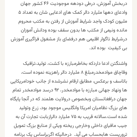
دربخش آموزش، درطی دودهه موجودیت ۴۶ کشور جهان
وادعای دهها ملیارد دالر کمک های ادعایی شان به تعداد ۵
ملیون کودک واجد شرایط آموزش از رفتن به مکتب محروم
مانده ونیمی از مکتب ها بدون سقف بوده ودانش آموزان
درشرایط ناگوار اقلیمی هم درفضای باز مشغول فراگیری آموزش
بی کیفیت بوده اند.
واشنگتن ادعا داردکه بخاطرمبارزه با کشت، تولید،ترافیک
وقاچاق موادمخدرمبلغ ۸ ملیارد دالر راهزینه نموده است،
باتاسف و برعکس، مطابق ارقام نشرشده از جانب خودامریکایی
ها ونهاد جهانی مبارزه با موادمخدر، ۹۲ درسد موادمخدر تمام
جهان درافغانستان وبخصوص درولایت هلمند که در آنجا پایگاه
های بزرگ نظامیان امریکا وانگلیس موجود بود، زرع وتولید
شده است.سالانه قریب به ۷۵ ملیارد دالرازبابت تجارت آن به
جیب مافیای داخلی وخارجی ریخته ویکی از منابع بزرگ تمویل
تروریست هابحساب می آید. درحالیکه اگربراساس یک برنامه