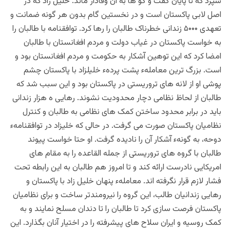
سپرد که تا پایان گفت و گو ها به آن وفادار ماند. خلیل زاد که در
اصل لابی پاکستان است و در نخستین گام بدون هر گونه ضمانت و
تعهدی ۵۰۰۰ زندانی خطرناک طالبان را رها کرد. توافقنامه با طالبان را
به خواست پاکستان در غیاب دولت و مردم افغانستان با طالبان
امضا کرد که این توهین آشکار به حکومت و مردم افغانستان بود و
است. بزرگ ترین معاملهء پشت پردهء خلیلزاد با پاکستان چشم
پوشی او از لانه های تروریستی در پاکستان بود و این سبب شد که
طالبان از لحاظ نظامی دچار محدودیت نشوند. رهایی ه هزار زندانی
باید در برابر محدود ساختن کمک های نظامی به طالبان و کنترل
نظامیان پاکستان صورت می گرفت. در حالی که خلیزاد در توافقنامهء
دوحه، به گونهء آشکار آن را نادیده گرفت. او حتا خواست پیوند
طالبان با گروه های تروریستی از جمله القاعده را به مقام های
امریکایی نادرست ارائه کند و تا امروز هم طالبان به این رابطه تحت
فشار لازم قرار نگرفته اند. معاملهء پنهان خلیل زاد با پاکستان و
رهایی زندانیان طالب، این گروه را نیرومندتر ساخت و برای نظامیان
پاکستان فرصت سازی کرد تا طالبان را تا دندان مسلح نمایند و به
کمک روسیه و ایران سلاح های پیشرفته را در اختیار آنان بگذارد. این