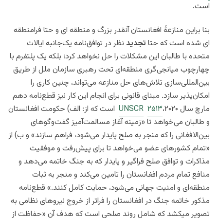
است.
بنا براین
منازعۀ افغانستان آنقدر بزرگ و منطقه ای و حتا فرامنطقه
ای شده است که حتا
تجدید
نظر در توافق‌نامه یک‌جانبه ایالات
متحده با طالبان این مشکلات را حل نخواهد کرد؛ بلکه یک پلتفرم با
چهارچوب میانجی‌گری منطقه‌ای تحت رهبری سازمان ملل از طریق
بین‌المللی‌سازی تلاش‌های حل منازعه می‌تواند، چنین کاری را
امکان‌پذیر سازد. مبنای قانونی برای انجام این کار نیز قطع‌نامه دهم
مارچ سال ۲۰۲۰،
۲۵۱۳
UNSCR
است که از: الف) حکومت افغانستان
و طالبان می‌خواهد تا «زمینه آغاز مسالمت‌آمیز گفت‌وگوهای
بین‌الافغانی را که منجر به صلح پایدار می‌شود، فراهم سازند» و ب) از
«تمام کشورهای عضو می‌خواهد تا برای پیش‌رفت و موفقیت
مذاکرات و توافق صلح فراگیر و پایدار که به جنگ خاتمه می‌دهد و
منافع تمام مردم افغانستان را تامین می‌کند و منجر به ثبات
منطقه‌ای و امنیت جهانی می‌شود، حمایت کامل کنند.» قطع‌نامه
مذکور خاتمه جنگ در افغانستان را فراتر از خروج نیروهای نظامی به
تصویر میکشد که شامل روند صلحی است که هدف آن «حفاظت از