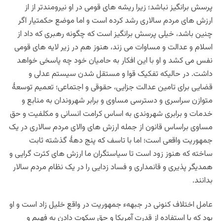
پرسش برانگیز نباشد؛ زیرا ریشه های قومی در او نیرومندتر از از
ارزش های مردم سالاری رشد کرده است و اما موضع حکمتیار اگر
چنین باشد، خیلی پرسش برانگیز است که چگونه رهبری که داد از
اسلام و عدالت و مساوات می زند، هنوز هم در زیر لایه های قومی
نفس می کشد و او با این افکار به حامیان خود چه پاسخی خواهد
داشت. در حالیکه
تفکیک
قوا و مستقل شدن سیستم عدلی و
قضایی برای تامین عدالت جزایی، حقوقی و اجتماعی؛ تعمیم توسعۀ
متوازن سراسری و دسترسی مساوی و برابر شهروندان به منابع و
خدمات و برابری شهروندی به اساس کرامت انسانی و مکلفیت و حق
مساوی براساس قانون از جمله ارزش های والای مردم سالاری در یک
جمهوریت واقعی است؛ اما با تاسف که پنج دهۀ گذشته ثابت
ساخته که هنوز زود است تا سیاستگران ما ارزش های کثرت گرایی و
همدیگر پذیری و قانمداری و فساد زدایی را در یک نظام مردم سالار
بدانند.
عامل
اختلاف کنونی در جبههء جمهوریت در واقع خلیل زاد است و او
بود که با استفاده از قدرت آمریکا و حق سکوت دادن به فهبم و