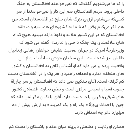
را که ما می‌شنویم گفته‌اند که نمی‌خواهند افغانستان به جنگ
داخلی برود. مردم افغانستان هم این کار را نمی‌خواهند! از هر
کسی‌که می‌شنوم آرزوی بزرگ شان صلح در افغانستان است. من
هم فکر می‌کنم وقتی که شما به کشورهای همسایه و منطقه
افغانستان که در این کشور علاقه و نفوذ دارند ببینید هیچ کدام
شان علاقمندی یک جنگ
داخلی
را ندارد.». گفته می شود که
وزیرخارجۀ امریکا در جریان صحبت هایش خواهان رهایی زندانیان
طالبان نیز شده است. این سخنان خوش بینانۀ بایدن از این
واقعیت پرده بر می دارد که او آشنایی کافی به افغانستان و کشور
های منطقه ندارد و اهداف راهبردی هر یک را در افغانستان دست
کم گرفته است. آغای بلنکین نمی داند که افغانستان بر سر چارراۀ
جنوب آسیا و آسیایی مرکزی است و نبض تجارت اقتصادی کشور
های شرقی و غربی را در دست دارد. آقای بلنکین مگر نمی داند که
چین با احداث پروژۀ « یک راه و یک کمربند» به ارزش بیش از ده
میلیارد دالر چه اهدافی دارد.
ممکن او رقابت و دشمنی دیرینه میان هند و پاکستان را دست کم