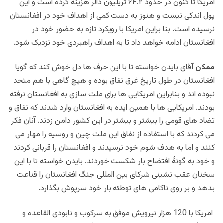
امریکا تا کنون در حدود ۶۴.۲ تریلیون دالر هزینه کرده است و این
پول اندکی نیست و هنوز به دست کمی از اهداف خود در افغانستان
نرسیده است. بنا براین امریکا با رویکرد تازه به حضور خود در
افغانستان ادامه خواهد داد تا به اهداف راهبردی خود نزدیک شود.
ممکن
آقای بایدن خواسته تا با این حرف ها دل خوش کند که گویا
افغانستان در طول تاریخ غرق نفاق بوده و هیچ گاهی با هم متحد
نبوده اند و بنابراین امریکایی ها برای ملت سازی به افغانستان نرفته
بودند. امریکایی ها با همین ایده به افغانستان وارد شدند که نفاق و
تضاد های قومی را بیشتر و بیشتر در این کشور دامن زدند. آنان فکر
می کردند که با استفاده از نفاق این ملت چین و روسیه را مهار می
کنند و اما به هدف شوم خود نرسیدند و افغانستان را قربانی کردند
و خود به گونۀ افتضاح بار شکست خوردند. بایدن خواسته تا با این
سخنان
عقب نشینی شرکای بین المللی جنگ افغانستان را قناعت
بدهد و بر روی ناکامی های توطئه بار خود سرپوش بگذارد.
امریکا با 120 هزار نیرویش موفق به سرکوب و نابودی القاعده و