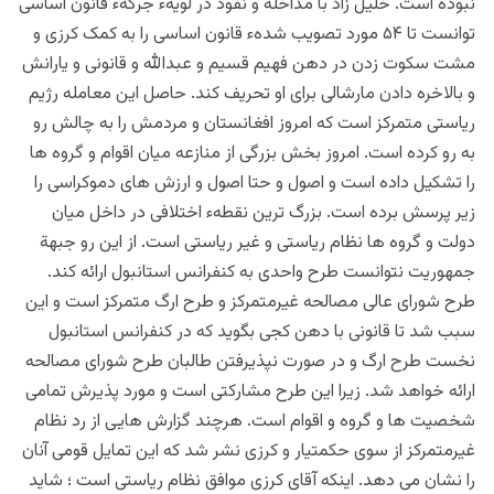
نبوده است. خلیل زاد با مداخله و نفوذ در لویهء جرگهء قانون اساسی
توانست تا ۵۴ مورد تصویب شدهء قانون اساسی را به کمک کرزی و
مشت سکوت زدن در دهن فهیم قسیم و عبدالله و قانونی و یارانش
و بالاخره دادن مارشالی برای او تحریف کند. حاصل این معامله رژیم
ریاستی متمرکز است که امروز افغانستان و مردمش را به چالش رو
به رو کرده است. امروز بخش بزرگی از منازعه میان اقوام و گروه ها
را تشکیل داده است و اصول و حتا اصول و ارزش های دموکراسی را
زیر پرسش برده است. بزرگ ترین نقطهء اختلافی در داخل میان
دولت و گروه ها نظام ریاستی و غیر ریاستی است. از این رو جبهة
جمهوریت نتوانست طرح واحدی به کنفرانس استانبول ارائه کند.
طرح شورای عالی مصالحه غیرمتمرکز و طرح ارگ متمرکز است و این
سبب شد تا قانونی با دهن کجی بگوید که در کنفرانس استانبول
نخست طرح ارگ و در صورت نپذیرفتن طالبان طرح شورای مصالحه
ارائه خواهد شد. زیرا این طرح مشارکتی است و مورد پذیرش تمامی
شخصیت ها و گروه و اقوام است. هرچند گزارش هایی از رد نظام
غیرمتمرکز از سوی حکمتیار و کرزی نشر شد که این تمایل قومی آنان
را نشان می دهد. اینکه آقای کرزی موافق نظام ریاستی است ؛ شاید