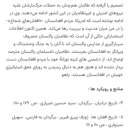
تصمیم را گرفته که طالبان هم‌چنان به حملات مرگ‌بارشان علیه
نیروهای امنیتی و غیرنظامیان در این کشور ادامه می‌دهند. وی در
ادامه نوشته است که امریکا، مردم افغانستان -«افغان‌های شجاع»-
را در مرز میان مدنیت و بربریت رها می‌کند.
همین اکنون اطلاعات
استخباراتی حاکی از آن است که نظامیان پاکستان مصروف
سربازگیری از مدارس پاکستان اند تا آنان را به جنگ وحشتناک و
ویرانگر به افغانستان بفرستند. نظامیان نامسلمان پاکستان مترصد
اوضاع اند، از دشمنی های کینه توزانۀ خود با مردم افغانستان دست
بردار نشده اند و هنوز هم به دنبال رسیدن به رویای عمق استراتیژی
خویش در افغانستان هستند. یاهو
منابع و رویکرد ها :
۴- تاریخ درانیان ، برگردان : سید حسین شیرازی ، ص ۱۷۹ و ۱۸۰
۸- تاریخ افغان ها، ژوزف پیری فیریر ، برگردان به فارسی، سهیل
سبزواری ، ص ۱۱۰ و ۱۱۱