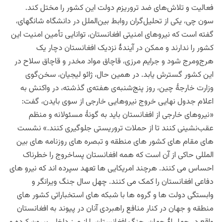
فعالیت و تلاش‌های ضد تروریزم دولت این کشور را مختل کند.
سون چی، یکی از تحلیل‌گران روابط بین‌الملل در دانشگاه شانگهای،
گفته است که نیروهای امنیتی افغانستان، توانایی تأمین امنیت این
کشور را ندارند و ممکن در آیندۀ نزدیک افغانستان دچار یک
هرج‌ومرج شود و جرایم مرزی، قاچاق مواد مخدر و قاچاق سلاح در
این کشور گسترش یابد. در همین حال، ژائو لیجیان، سخن‌گوی
وزارت خارجۀ چین، روز پنج‌شنبه‌ی هفته‌ی گذشته، در واکنش به
اعلام جدول نهایی خروج نیروهایی خارجی از سوی بایدن، گفت:
«نیروهای خارجی از افغانستان باید به گونۀ مسئولانه و منظم
عقب‌نشینی کنند تا از حملات تروریستی
جلوگیری
کنند.» نشست
های مقام های کشور های منطقه و تبصره های روزنامه های بین
المللی حاکی از آن است که همه افغانستان پساخروج را خطرناک
احساس می کنند. هرچند امریکایی ها تعهد سپرده اند که نیرو های
دفاعی افغانستان را کمک می کنند. چهل سال جنگ ویرانگر و
وابستگی دولت ها و گروه ها با شبکه های استخباراتی کشور های
منطقه و جهان در کنار منافع راهبردی آنان در پیوند به افغانستان