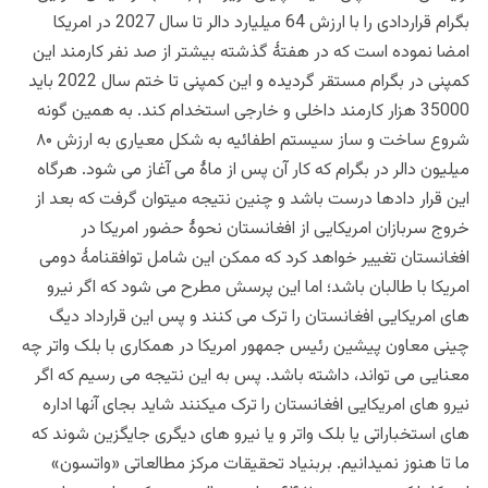
بگرام قراردادی را با ارزش 64 میلیارد دالر تا سال 2027 در امریکا
امضا نموده است که در هفتۀ گذشته بیشتر از صد نفر کارمند این
کمپنی در بگرام مستقر گردیده و این کمپنی تا ختم سال 2022 باید
35000 هزار کارمند داخلی و خارجی استخدام کند. به همین گونه
شروع ساخت و ساز سیستم اطفائیه به شکل معیاری به ارزش ۸۰
میلیون دالر در بگرام که کار آن پس از ماۀ می آغاز می شود. هرگاه
این قرار دادها درست باشد و چنین نتیجه میتوان گرفت که بعد از
خروج سربازان امریکایی از افغانستان نحوۀ حضور امریکا در
افغانستان تغییر خواهد کرد که ممکن این شامل توافقنامۀ دومی
امریکا با طالبان باشد؛ اما این پرسش مطرح می شود که اگر نیرو
های امریکایی افغانستان را ترک می کنند و پس این قرارداد دیگ
چینی معاون پیشین رئیس جمهور امریکا در همکاری با بلک واتر چه
معنایی می تواند، داشته باشد. پس به این نتیجه می رسیم که اگر
نیرو های امریکایی افغانستان را ترک میکنند شاید بجای آنها اداره
های استخباراتی یا بلک واتر و یا نیرو های دیگری جایگزین شوند که
ما تا هنوز نمیدانیم. بربنیاد تحقیقات مرکز مطالعاتی «واتسون»