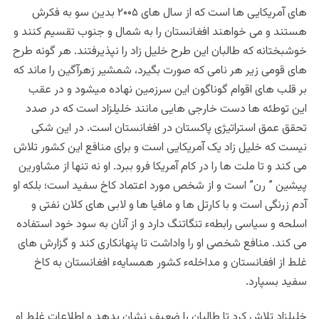
های آمریکایی ها است که از سال های ۲۰۰۵ بدین سو به فکرش
هستند و می خواهند افغانستان را به شمال و جنوب تقسیم کنند و
خوشبختانه که طالبان این طرح خلیل زاد را نپذیرفتند. هر گونه طرح
های قومی زیر هر نامی که صورت بگیرد، شمشیر زهرآگین را ماند که
بر قلب های اقوام گوناگون این سرزمین نهاده میشود و در عقب
این توطئه ها دست خارجی هایی مانند خلیلزاد است که در صدد
تحقق عمق استراتیژی پاکستان در افغانستان است. در این شکی
نیست که خلیل زاد یک آمریکایی است و برای منافع این کشور تلاش
می کند و تا ملت ها را در کام آمریکا فرو ببرد. او نه تنها از مشاورین
پیشین ” رن” است و از شخص مورد اعتماد کاخ سفید است؛ بلکه او
آدم زرنگی است و با کارتل ها و مافیا ها و لابی های کلان نفتی و
اسلحه و سیاسی رابطهء تنگاتنگ دارد و از آنان به سود خود استفاده
می کند. منافع شخصی او را واداشت تا پنهانکاری کند و گزارش های
غلط از افغانستان و مداخلهء کشور همسایهء افغانستان به کاخ
سفید بسپارد.
خلیلزاد تلاش کرد تا طالبان را ضعیف نشان بدهد و اطلاعات غلط او