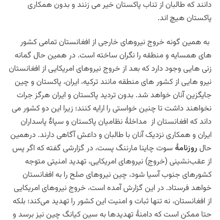
دانند که طالبان از تناب پاکستان خیر می زنند و بدون همکاری
پاکستان
هیچ اند.
به همین گونه خروج نیروهای خارجی از افغانستان تمامی کشور
های همسایه و منطقه را نگران ساخته است. در همین حال
گمانه
زنی
هایی وجود دارد که بعد از خروج نیروهای امریکایی از افغانستان
نیرو هایی از کشور های منطقه مانند ترکیه، ایران، پاکستان و چین
جایگزین آنان خواهد شد. بدون تردید پاکستان و ایران هرگز جرات
نخواهند داشت تا چنین خواستی را ارایه کنند؛ زیرا این دو کشور می
داند که افغانستان از مداخلۀ نظامیان پاکستان و سپاۀ پاسداران
ایران و همکاری نزدیک آنان با طالبان و داعش آگاهی دارند. درهمین
حال
روزنامۀ
سوت چاینا مارننگ پست، در گزارشی گفته که اگر پس
از عقب‌نشینی (خروج) نیروهای امریکایی، تهدید امنیتی متوجه
کشورهای جنوب آسیا شود، چین نیروهای صلح را به افغانستان
خواهد فرستاد. در این گزارش آمده است، خروج نیروهای امریکایی
از افغانستان، نه ‌تنها ثبات و امنیت این کشور را تهدید می‌کند؛ بلکه
حتا ممکن است که دامنۀ تهدیدها به سین‎‌ کیانگ چین نیز برسد و