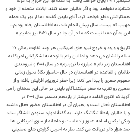
سپتمبر ۲۰۲۱ پایان خواهد یافت. به گفتۀ او، این خروج به گونه
شتابزده نخواهد بود و اگر طالبان حمله کنند، ایالات متحده از خود و
همکارانش دفاع خواهد کرد. آقای بایدن گفت: «ما از بهر یک حمله
مهیب که بیست سال پیش انجام شد، به افغانستان رفته بودیم…
این به آن معنا نیست که ما در آن جا در سال ۲۰۲۱ نیز بمانیم.»
تاریخ و ورود و خروج نیرو های امریکایی هر چند تفاوت زمانی ۲۰
ساله را نشان می دهد و اما این رقم با توجه به لشکرکشی امریکا به
افغانستان زیر نام « مبارزه با تروریزم» در سال ۲۰۰۱ و نیرومندی
طالبان و القاعده در افغانستان در حال حاضراز نگاۀ تحول زمانی
مفهوم صفری را ییدا می کند؛ زیرا خطر تروریزم افزایش یافته و از
همین رو تقرب به صفر میکند.آقای بایدن در حالی این سخنان را می
گوید که اکنون القاعده بیشتر از یازدهم دسمبر سال ۲۰۰۱ در
افغانستان فعال است و رهبران آن در افغانستان حضور فعال داشته
و با طالبان رابطۀ تنگاتنگ دارند.
به گفتۀ ادوارد
سنودن افشاگر ساید
ویکی لیکس اسامه هنوز زنده است و ماهانه از سوی امریکایی ها
صد هزار دالر دریافت می کند. نظر به اخرین گزارش های تحقیقی