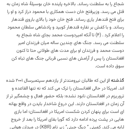
شجاع را به سلطنت رساند. بالاخره پاینده خان بوسیلۀ شاه زمان به
قتل می رسد. وزیرفتح خان دست همکاری با محمود دراز کرد و او را
برای فتح قندهار یاری رساند. فتح خان خود را بالای باروی قندهار
رساند. و با کفش بر نقاره قندهار کوبید و پادشاهی سلطان محمود
را اعلام کرد . (۴) تا آنکه امیردوست محمد بجای شاه شجاع یه
سلطنت می رسد. جنگ های چندین ساله میان فرزندان امیر
دوست محمد و فرزندان او برای مدت های طولانی حتا تا کنون
افغانستان را پس از آرامش های نسبی قربانی جنگ های تباه
کن
سوق داده است.
گذشته از
این که طالبان نیرومندتر از یازدهم سپتمبرسال ۲۰۰۱ شده
اند. امریکا در حالی افغانستان را ترک می کند که نه تنها القاعده و
تروریزم در افغانستان نابود نشده؛ بلکه حضور فعال و چشمگیر تر از
آن زمان در افغانستان دارند. این دروغ شاخدار بایدن در واقع بهانه
ای است برای پنهان کردن شکست امریکا در افغانستان؛ اما بازی
هایی در پشت پرده ادامه دارد که گویا بقای امریکا را بعد از خروج
ارایه می کند. کمپنی ” دیگ چینی” زیر نام (KBR) در میدان هوایی