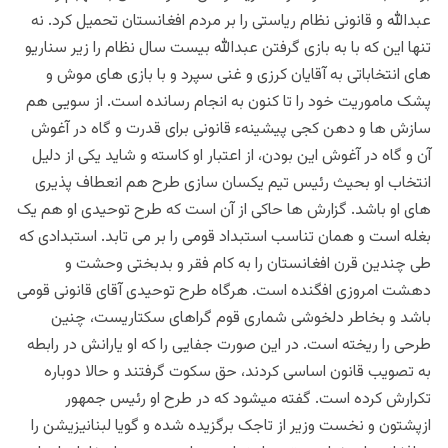
عبدالله و قانونی نظام ریاستی را بر مردم افغانستان تحمیل کرد. نه
تنها این که با به بازی گرفتن عبدالله بیست سال نظام را زیر سناریو
های انتخاباتی به آقایان کرزی و غنی سپرد و با بازی های موش و
پشک ماموریت خود را تا کنون به انجام رسانده است. از سویی هم
سازش ها و دهن کجی پیشینهء قانونی برای قدرت و گاه در آغوش
آن و گاه در آغوش این بودن، از اعتبار او کاسته و شاید یکی از دلیل
انتخاب او بحیث رئیس تیم یکسان سازی طرح هم انعطاف پذیری
های او باشد. گزارش ها حاکی از آن است که طرح توحیدی او هم یک
بغله است و همان تناسب استبداد قومی را بر می تابد. استبدادی که
طی چندین قرن افغانستان را به کام فقر و بدبختی وحشت و
دهشت امروزی افگنده است. هرگاه طرح توحیدی آقای قانونی قومی
باشد و بخاطر دلخوشی شماری قوم گراهای سکتاریست، چنین
طرحی را ریخته است. در این صورت جفایی را که او یارانش در رابطه
به تصویب قانون اساسی کردند، حق سکوت گرفتند و حالا دوباره
تکرارش کرده است. گفته میشود که در طرح او رئیس جمهور
ازپشتون و نخست وزیر از تاجک برگزیده شده و گویا لبنانیزیشن را