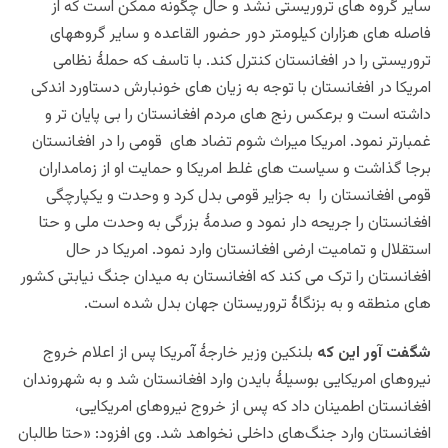
سایر گروه های تروریستی نشد و حال چگونه ممکن است که از
فاصله های هزاران کیلومتر دور حضور القاعده و سایر گروههای
تروریستی را در افغانستان کنترل کند. با تاسف که حملۀ نظامی
امریکا در افغانستان با توجه به زیان های خونبارش دستاورد اندکی
داشته است و برعکس رنج های مردم افغانستان را بی پایان تر و
غمبارتر نمود. امریکا میراث شوم تضاد های قومی را در افغانستان
برجا گذاشت و سیاست های غلط امریکا و حمایت او از زمامداران
قومی افغانستان را به جزایر قومی بدل کرد و وحدت و یکپارچگی
افغانستان را جریحه دار نمود و صدمۀ بزرگی به وحدت ملی و حتا
استقلال و تمامیت ارضی افغانستان وارد نمود. امریکا در حال
افغانستان را ترک می کند که افغانستان به میدان جنگ نیابتی کشور
های منطقه و به بزنگاۀ تروریستان جهان بدل شده است.
شگفت آور این که
بلنکین
وزیر خارجۀ آمریکا پس از اعلام خروج
نیروهای امریکایی بوسیلۀ بایدن وارد افغانستان شد و به شهروندان
افغانستان اطمینان داد که پس از خروج نیروهای امریکایی،
افغانستان وارد جنگ‌های داخلی نخواهد شد. وی افزود: «حتا طالبان