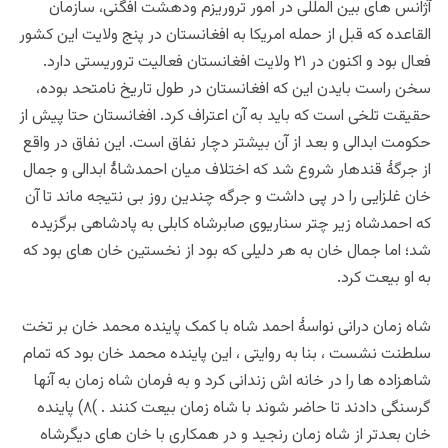
آژانس های بین المللی در امور تروریزم ودهشت افگنی، سازمان
القاعده که قبل از حمله امریکا به افغانستان در پنج ولایت این کشور
فعال بود و اکنون در ۲۱ ولایت افغانستان فعالیت تروریستی دارد.
سخن راست بایدن این که افغانستان در طول تاریخ نامتحد بوده،
حقیقت تلخی است که باید به آن اعتراف کرد. افغانستان حتا پیش از
حکومت ابدالی و بعد از آن بیشتر دچار نفاق است. این نفاق در واقع
از جرگۀ قندهار شروع شد که اختلاف میان احمدشاۀ ابدالی و جمال
خان غلزایی را در پی داشت و جرگه چندین روز بی نتیجه ماند تا آن
که احمدشاه زیر چتر سناریوی صابرشاه کابلی به پادشاهی برگزیده
شد؛ اما جمال خان به هر دلیلی که بود از نخستین خان های بود که
به او بیعت کرد.
شاه زمان درانی نواسۀ احمد شاه با کمک پاینده محمد خان بر تخت
سلطنت نشست ، بنا به روایتی ، این پاینده محمد خان بود که تمام
شاهزاده ها را در خانه اش زندانی کرد و به فرمان شاه زمان به آنها
گرسنگی دادند تا حاضر شوند با شاه زمان بیعت کنند . )۸) پاینده
خان بعدتر از شاه زمان رنجید و در همکاری با خان های دیگرشاه