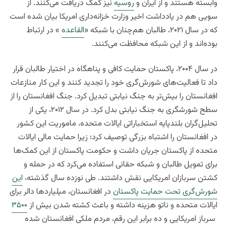
وابسته هستند و از ایران و
روسیه
نیز کمک دریافت می‌کنند. از
سویی هم در یادداشت اخیر وزارت خزانه‌داری امریکا بیان شده است
که در سال ۲۰۲۱، طالبان هم‌چنان با شبکه «
القاعده
» در ارتباط
بوده‌اند و از این شبکه محافظت می‌کنند.
در سال ۲۰۰۴، پاکستان حمایت کافی و پناهگاه در اختیار طالبان قرار
داد تا فعالیت‌های شورش‌گری خود را تجدید کنند و این کار منازعات
افغانستان را بیش‌تر به جنگ نیابتی تبدیل کرد. جنگ افغانستان را از
سطح شورشگری به جنگ نیابتی بدل کرد. در سال ۲۰۱۲، یکی از
تحلیل‌گران بلندپایه استخباراتی ایالات متحده، ماموریت این کشور
در افغانستان را اشتباه بزرگی توصیف کرد؛ زیرا حمایت مالی ایالات
متحده از پاکستان جریان داشت و حکومت پاکستان از این کمک‌ها
برای تمویل طالبان و شبکه حقانی استفاده می‌کرد که در حمله و
کشتن سربازان امریکایی نقش داشتند. طی نوزده سال گذشته،
این
شورش‌گری تحت حمایت پاکستان
در افغانستان، میلیاردها دالر برای
ایالات متحده و ناتو هزینه داشته و باعث کشته شدن بیش از
۳۵۰۰
سرباز امریکایی و ده برابر این رقم، مردم ملکی افغانستان شده