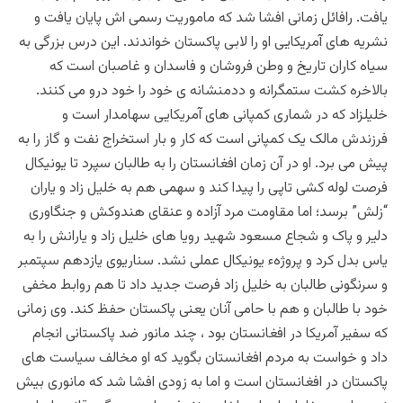
یافت. رافائل زمانی افشا شد که ماموریت رسمی اش پایان یافت و
نشریه های آمریکایی او را لابی پاکستان خواندند. این درس بزرگی به
سیاه کاران تاریخ و وطن فروشان و فاسدان و غاصبان است که
بالاخره کشت ستمگرانه و ددمنشانه ی خود را خود درو می کنند.
خلیلزاد که در شماری کمپانی های آمریکایی سهامدار است و
فرزندش مالک یک کمپانی است که کار و بار استخراج نفت و گاز را به
پیش می برد. او در آن زمان افغانستان را به طالبان سپرد تا یونیکال
فرصت لوله کشی تاپی را پیدا کند و سهمی هم به خلیل زاد و یاران
“زلش” برسد؛ اما مقاومت مرد آزاده و عنقای هندوکش و جنگاوری
دلیر و پاک و شجاع مسعود شهید رویا های خلیل زاد و یارانش را به
یاس بدل کرد و پروژهء یونیکال عملی نشد. سناریوی یازدهم سپتمبر
و سرنگونی طالبان به خلیل زاد فرصت جدید داد تا هم روابط مخفی
خود با طالبان و هم با حامی آنان یعنی پاکستان حفظ کند. وی زمانی
که سفیر آمریکا در افغانستان بود ، چند مانور ضد پاکستانی انجام
داد و خواست به مردم افغانستان بگوید که او مخالف سیاست های
پاکستان در افغانستان است و اما به زودی افشا شد که مانوری بیش