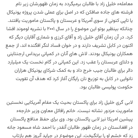
معاملهء خلیل زاد با طالبان برمیگردد به زمان ظهورشان زیر نام
فرشته های جاده صافکن که در اصل برای عملی شدن پروژه یونیکال
یا تاپی کنونی از سوی آمریکا و عربستان و پاکستان ماموریت یافتند.
چنانکه بینظیر بوتو این موضوع را در سال ۲۰۰۱ با نشریه لوموند افشا
کرد. در آن زمان آقای خلیل زاد و آقای کرزی و شماری آقایان دیگر که
اکنون در کابل تشریف دارند و در خوان فساد لنگر افگنده اند، از جمع
همکاران یونیکال بودند. لاش های آنان در کمپانی بریداس ارجنتاینی
و دلتای عربستان را عقب زد. این کمپانی در گام نخست یک میلیارد
دالر برای طالبان جیب خرج داد و به کمک شرکای یونیکال هزاران
نانوایی در کابل به توزیع نان رایگان آغاز کرد که هدف آن تقویت
حکومت پولیسی طالبان بود.
لابی گری
خلیل زاد برای پاکستان بحیث یک مقام آمریکایی نخستین
ماموریت مزدور نشانه نیست. خانم رافائل معاون وزیر خارجهء
پیشین امریکا نیز لابی پاکستان بود. وی برای حفظ منافع پاکستان
در افغانستان در زمان ظهور طالبان آنقدر با احمد شاه مسعود جانه
زد که خشم او را برانگیخت. این موضوع در جراید آنروز هم بازتاب