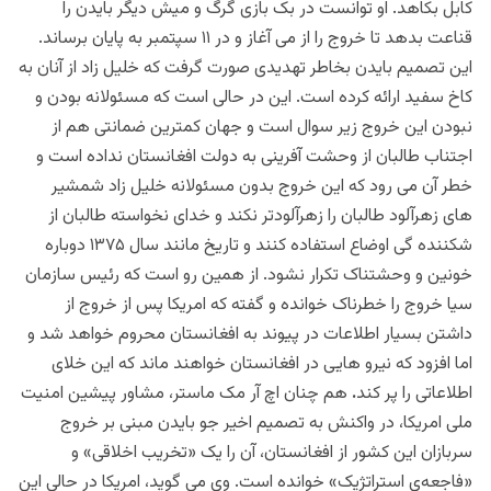
کابل بکاهد‌. او توانست در بک بازی گرگ و میش دیگر بایدن را
قناعت بدهد تا خروج را از می آغاز و در ۱۱ سپتمبر به پایان برساند.
این تصمیم بایدن بخاطر تهدیدی صورت گرفت که خلیل زاد از آنان به
کاخ سفید ارائه کرده است. این در حالی است که مسئولانه بودن و
نبودن این خروج زیر سوال است و جهان کمترین ضمانتی هم از
اجتناب طالبان از وحشت آفرینی به دولت افغانستان نداده است و
خطر آن می رود که این خروج بدون مسئولانه خلیل زاد شمشیر
های زهرآلود طالبان را زهرآلودتر نکند و خدای نخواسته طالبان از
شکننده گی اوضاع استفاده کنند و تاریخ مانند سال ۱۳۷۵ دوباره
خونین و وحشتناک تکرار نشود. از همین رو است که رئیس سازمان
سیا خروج را خطرناک خوانده و گفته که امریکا پس از خروج از
داشتن بسیار اطلاعات در پیوند به افغانستان محروم خواهد شد و
اما افزود که نیرو هایی در افغانستان خواهند ماند که این خلای
اطلاعاتی را پر کند
.
هم چنان
اچ آر
مک‌ ماستر، مشاور پیشین امنیت
ملی امریکا، در واکنش به تصمیم اخیر جو بایدن مبنی بر خروج
سربازان این کشور از افغانستان، آن را یک «تخریب اخلاقی» و
«فاجعه‌ی استراتژیک» خوانده است. وی می گوید، امریکا در حالی این