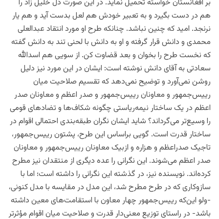
بر افغانستان خواسته تحمیل نماید. در این صورت دل خلیل زاد را
هم در دست بگیرد و به تعبیر خودش هم لعل بدست آید و هم یار
نرنجد. امید که چنین نباشد. چنانکه طرح او مورد انتقاد عبدالعلی
محمدی و دانش قرار گرفته و او به دانش با لحنی تند به دانش گفته
که نخست طرح را بخوان و بعد قضاوت کن. از سویی هم
اسدالله
سعادتی به آقای دانش نوشته است: ایشان در این مورد نیز دلیل
روشن نمی‌آورد و توضیح نمی‌دهد که تقسیم صلاحیت میان
رییس‌‌جمهور و معاونان رییس‌‌جمهور و صدر اعظم و معاونان صدر
اعظم در یک ساختار نیمه‌‌ریاستی چگونه شکاف‌ها و تضادهای قومی
را وسیع‌تر می‌گرداند؟ شاید ایشان نگران طبقه‌بندی احتمالی اقوام در
ساختار قدرت است. گویی براساس این طرح، پشتون رییس‌جمهور،
تاجیک صدراعظم و هزاره و ازبیک معاونان رییس‌جمهور و معاونان
صدر اعظم می‌شوند. این نگرانی را عده دیگری از منتقدان نیز مطرح
کرده‌اند. نویسنده نیز، در گذشته این نگرانی را داشته است؛ اما با
سازوکاری که در طرح مطرح شد، این مدل در مقایسه با مدل کنونی،
-ولو این‌که رییس‌جمهور چهار معاون با استقامت‌های معین داشته
باشد- در راستای توزیع معنی‌دار قدرت و صلاحیت میان اقوام مؤثرتر