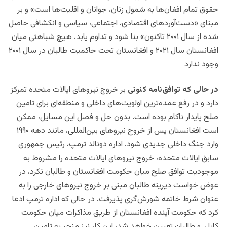
حقوق تمام افغان‌ها به شمول زنان، جوانان و اقلیت‌ها است» و بر
مبنای «دست‌آوردهای اقتصادی، اجتماعی، سیاسی و انکشافی حاصل
شده از سال ۲۰۰۱ تاکنون» بنا شود و تداوم یابد. هیچ شباهتی میان
افغانستان سال ۲۰۲۱ و افغانستان تحت حاکمیت طالبان در سال ۲۰۰۱
وجود ندارد
در حالی که توافق‌نامه کنونی
بر خروج نیروهای ایالات متحده تمرکز
دارد و در رفع عمده‌ترین اولویت‌های داخلی و منطقه‌ای برای تامین
صلح پایدار ناکام بوده است. بدون حل و فصل این مسایل، ممکن
است افغانستان پس از خروج نیروهای بین‌المللی، مانند دهه ۱۹۹۰
وارد جنگ داخلی جدیدی شود. اداره دونالد ترمپ، رئیس جمهوری
سابق ایالات متحده، خروج نیروهای ایالات متحده را مشروط به
موجودیت توافق صلح میان حکومت افغانستان و طالبان نکرد، در
عوض خواست دیرینه طالبان مبنی بر خروج نیروهای خارجی را به
عنوان شرط خاتمه شورش‌گری پذیرفت. در حالی که اداره ترمپ ادعا
کرد که حکومت آینده افغانستان از طریق مذاکرات میان حکومت
کابل و طالبان تعیین خواهد شد، این کار نیز منجر به تامین