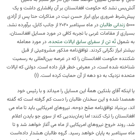
آتش‌بس نشد که حکومت افغانستان بر آن پافشاری داشت و یک
پیش‌شرط ضروری برای ابراز حسن نیت در مذاکرات حتا پس از آزادی
۵۰۰۰
زندانی طالبان
در ماه سپتامبر ۲۰۲۰ از جانب کابل، برآورده نشد.
بسیاری از مقامات غربی با تجربه کافی در مورد مسایل افغانستان،
به شمول
نُه تن از سفرای سابق ایالات متحده
، در مورد معامله
بیشتر ابراز نگرانی کردند. توافق‌نامه مذکور مشروعیتی از قبل
شکننده حکومت افغانستان را که در عرصه بین‌المللی به رسمیت
شناخته شده است، در معرض خطر قرار داده است. دولتی که ایالات
متحده نزدیک به دو دهه از آن حمایت کرده است. (۱)
یا اینکه
آقای بلنکین همۀ این مسایل را میداند و با رئیس خود
همصدا شده و این سخنان طالبان را دست کم گرفته است که گفته
اند،
بربنیاد
توافق‌نامه صلح دوحه، نیروهای امریکایی باید تا ماه می
افغانستان را ترک کنند؛ اما زمان‌بندیی که از سوی جو بایدن اعلام
شد، روند خروج نیروهای امریکایی از ماه می آغاز خواهد شد و تا
ماه سپتامبر به پایان خواهد رسید. گروه طالبان هشدار داده‌است