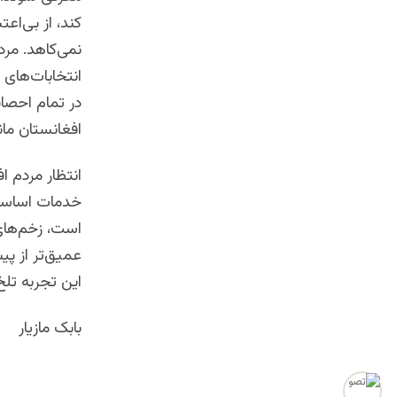
کند، از بی‌اعت
نمی‌کاهد. مردم
انتخابات‌های 
در تمام احصای
افغانستان مان
انتظار مردم ا
خدمات اساسی 
است، زخم‌های 
عمیق‌تر از پی
این تجربه تلخ
بابک مازیار