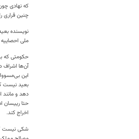
که نهادی چون 
چنین قراری را
نویسنده بعید 
ملی احصاییه 
حکومتی که بر
آن‌ها اشراف دا
این بی‌مسوولی
بعید نیست که
دهد و مانند ا
حتا رییسان اد
اخراج کند.
شکی نیست که 
مصالح مملکت