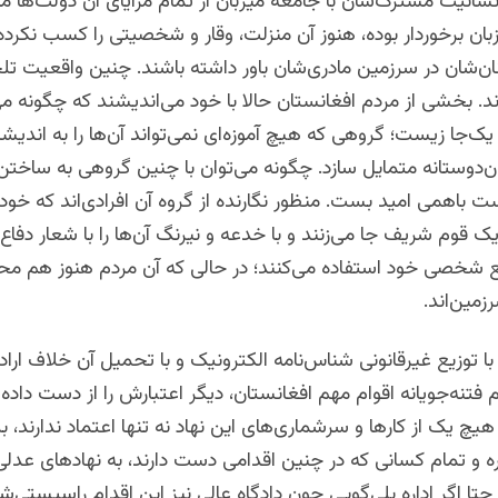
نسانیت مشترک‌شان با جامعه میزبان از تمام مزایای آن دولت‌ها ما
ان برخوردار بوده‌، هنوز آن منزلت، وقار و شخصیتی را کسب نکرده‌ا
ان‌شان در سرزمین مادری‌شان باور داشته باشند. چنین واقعیت تلخی
ند. بخشی از مردم افغانستان حالا با خود می‌اندیشند که چگونه می‌
‌جا زیست؛ گروهی که هیچ آموزه‌ای نمی‌تواند آن‌ها را به اندیشه
ان‌دوستانه متمایل سازد. چگونه می‌توان با چنین گروهی به ساختن
باهمی امید بست. منظور نگارنده از گروه آن افرادی‌اند که خود ر
یک قوم شریف جا می‌زنند و با خدعه و نیرنگ آن‌ها را با شعار دفاع 
 شخصی‌ خود استفاده می‌کنند؛ در حالی که آن مردم هنوز هم محر
زمین‌اند.
 با توزیع غیرقانونی شناس‌نامه الکترونیک و با تحمیل آن خلاف ارا
 فتنه‌جویانه اقوام مهم افغانستان، دیگر اعتبارش را از دست داد
یچ یک از کارها و سرشماری‌های این نهاد نه تنها اعتماد ندارند، بل
ه و تمام کسانی که در چنین اقدامی دست دارند، به نهادهای عدل
تا اگر اداره بلی‌گویی چون دادگاه عالی نیز این اقدام راسیستی‌شا