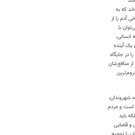
نند
ند که به
 آدم را از
توان با
 انسانی،
 یک آینده
ا در جایگاه
از منافع‌شان
وم‌ترین
ده شهروندان،
ه است و مردم
که باید
ی و قضایی
ن را توجیه