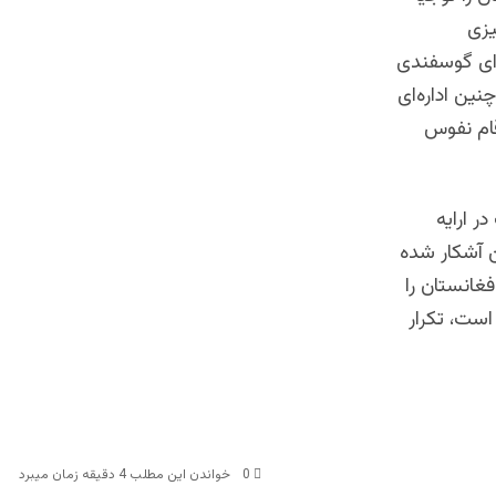
یزی
 آرای گوسفندی
نین اداره‌ای
قام نفوس
ر ارایه
ن آشکار شده
فغانستان را
است، تکرار
0
خواندن این مطلب 4 دقیقه زمان میبرد