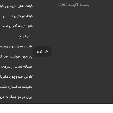
یکشنبه, آگوست 9 2026
قرائت های تاریخی و فرا
فرقه تبهکاران اسلامی
قابل توجه آقایان احمد
علم تاریخ
«آینده فدراسیون روسی
خبر فوری
پیرامون حوادث اخیر ک
افسانه نجات از بیرون؛ ا
کاوشِ چندو‌چونِ ماتریا
تحولات بدخشان؛ نشانه‌
ایران در دو جنگ با امری