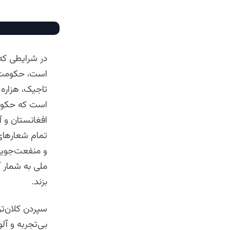
در شرایطی که ا
است، حکومت با
است که حکومت
افغانستان و آ
تمام شعارهای‌
و منفعت‌جویان
ملی به شمار آ
بزند.
سپردن کلان‌ت
بی‌تجربه و آل