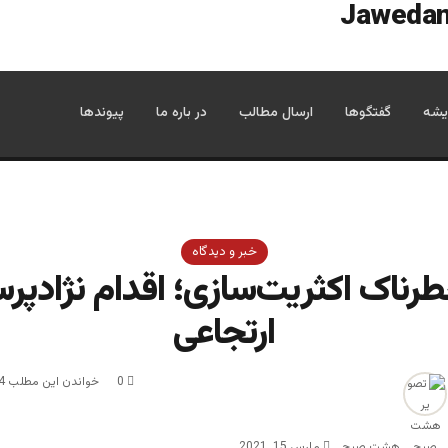
یشه
گفتگوها
ارسال مطالب
در باره ما
پیوندها
خبر و دیدگاه
رناک اکثریت‌سازی؛ اقدام نژادپرس
ارتجاعی
0
خواندن این مطلب 4 دقیقه زمان میبرد
هشت صبح
مارس 15, 2021