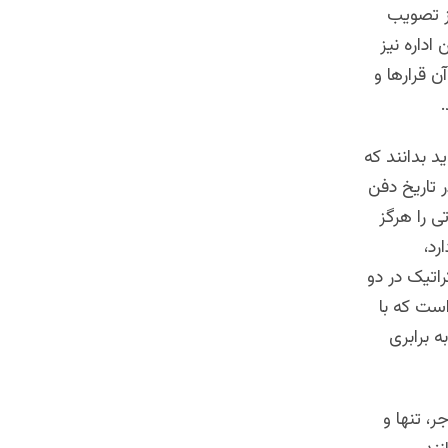
 ۱۳۹۲ خورشیدی پس از تصویب
اداره نیز
‌ قرارها و
ید بدانند که
ر تاریخ دفن
ی را هرگز
رد،
راتیک در دو
است که با
 برابری
، تنها و