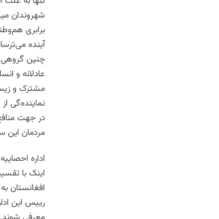
تنها به علت ا
شهروندان میزب
برابری هم‌وطن
آینده می‌ترسا
چنین گروهی یک
عادلانه و انس
مشترک و زیست 
نماینده‌گی از 
در جهت منافع
مردمان این سر
اداره احصاییه
اینک با تقسیم
افغانستان به ه
رییس این ادار
معرفی شوند. ح