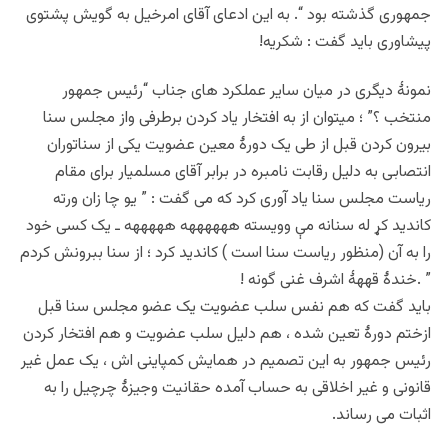
جمهوری گذشته بود “. به این ادعای آقای امرخیل به گویش پشتوی
پیشاوری باید گفت : شکریه!
نمونهٔ دیگری در میان سایر عملکرد های جناب “رئیس جمهور
منتخب ؟” ؛ میتوان از به افتخار یاد کردن برطرفی واز مجلس سنا
بیرون کردن قبل از طی یک دورهٔ معین عضویت یکی از سناتوران
انتصابی به دلیل رقابت نامبره در برابر آقای مسلمیار برای مقام
ریاست مجلس سنا یاد آوری کرد که می گفت : ” یو چا زان ورته
کاندید کړ له سنانه مې وویسته ههههههه هههههه ـ یک کسی خود
را به آن (منظور ریاست سنا است ) کاندید کرد ؛ از سنا ببرونش کردم
” .خندهٔ قهههٔ اشرف غنی گونه !
باید گفت که هم نفس سلب عضویت یک عضو مجلس سنا قبل
ازختم دورهٔ تعین شده ، هم دلیل سلب عضویت و هم افتخار کردن
رئیس جمهور به این تصمیم در همایش کمپاینی اش ، یک عمل غیر
قانونی و غیر اخلاقی به حساب آمده حقانیت وجیزهٔ چرچیل را به
اثبات می رساند.