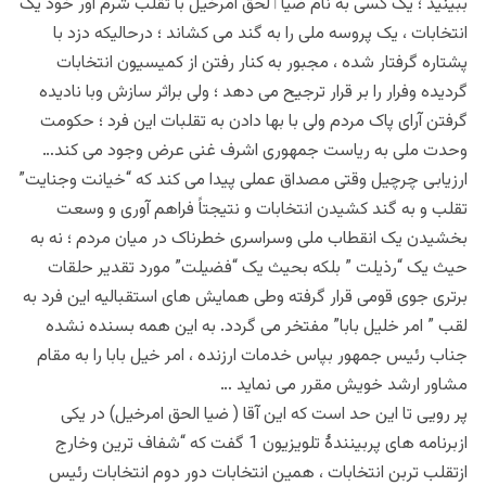
ببینید ؛ یک کسی به نام ضیاٲلحق امرخیل با تقلب شرم آور خود یک
انتخابات ، یک پروسه ملی را به گند می کشاند ؛ درحالیکه دزد با
پشتاره گرفتار شده ، مجبور به کنار رفتن از کمیسیون انتخابات
گردیده وفرار را بر قرار ترجیح می دهد ؛ ولی براثر سازش وبا نادیده
گرفتن آرای پاک مردم ولی با بها دادن به تقلبات این فرد ؛ حکومت
وحدت ملی به ریاست جمهوری اشرف غنی عرض وجود می کند…
ارزیابی چرچیل وقتی مصداق عملی پیدا می کند که “خیانت وجنایت”
تقلب و به گند کشیدن انتخابات و نتیجتاً فراهم آوری و وسعت
بخشیدن یک انقطاب ملی وسراسری خطرناک در میان مردم ؛ نه به
حیث یک “رذیلت ” بلکه بحیث یک “فضیلت” مورد تقدیر حلقات
برتری جوی قومی قرار گرفته وطی همایش های استقبالیه این فرد به
لقب ” امر خلیل بابا” مفتخر می گردد. به این همه بسنده نشده
جناب رئیس جمهور بپاس خدمات ارزنده ، امر خیل بابا را به مقام
مشاور ارشد خویش مقرر می نماید …
پر رویی تا این حد است که این آقا ( ضیا الحق امرخیل) در یکی
ازبرنامه های پربینندهٔ تلویزیون 1 گفت که “شفاف ترین وخارج
ازتقلب تربن انتخابات ، همین انتخابات دور دوم انتخابات رئیس