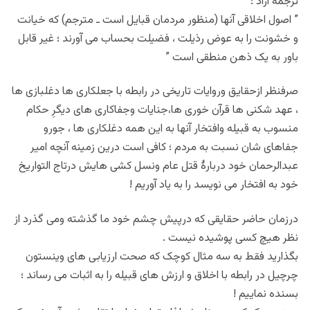
ترجمهٔ آزاد :
” اصول اخلاقی آنها (منظور مردمان قبایل است ـ مترجم) که خیانت
و خشونت را به عوض رذیلت ، فضیلت بحساب می آورند ؛ غیر قابل
باور به یک ذهن منطقی است ”
صرفنظر ازحقایق وروایات تاریخی در رابطه با جعلکاری ها دغلبازی ها
، عهد شکنی ها قرآن خوری ها،جنایات وجفاکاری های دیگرِ حکام
منسوب به قبیله وافتخار آنها به این همه دغلکاری ها ، جورو
جفاهای شان نسبت به مردم ؛ کافی است درین زمینه آنچه امیر
عبدالرحمان خود دربارهٔ قتل عام ونسل کشی هایش درتاج التواریخ
خود به افتخار می نویسد را به یاد آوریم !
درزمان حاضر حقایقی که درپیش چشم خود ما گذشته ومی گذرد از
نظر هیچ کسی پوشیده نیست .
بگذارید فقط به سه مثال کوچک که صحت ارزیابی های وینستون
چرچیل در رابطه با اخلاق و ارزش های قبیله را به اثبات می رساند ؛
بسنده نماییم !