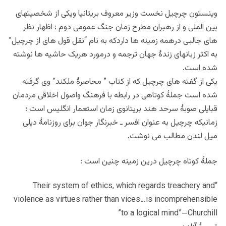
وینستون چرچیل نخست وزیر معروف بریتانیا ویکی از شخصیتهای
بین الملی و از رهبران مطرح زمان جنگ عمومی دوم ؛ اظهار نظر
های جالبی درهمه زمینه ها داردکه به نام “نقل قول های از چرچیل”
به اکثر زبانهای زندهٔ جهان ترجمه و درمورد هریک حاشیه ها نوشته
شده است.
یکی از گفته های چرچیل که از کتاب ” محاصرهٔ ملکند” وی گرفته
شده است جملهٔ کوتاهی در رابطه با فرهنگ واصول اخلاقی مردمان
قبایلی صوبهٔ سرحد هند بریتانوی زمان استعمار انگلیس است ؛
زمانیکه چرچیل به عنوان افسر ـ خبرنگار جوان برای روزنامهٔ دیلی
میل لندن مطالب می نوشت.
جملهٔ کوتاه چرچیل درین زمینه چنین است :
“Their system of ethics, which regards treachery and
violence as virtues rather than vices…is incomprehensible
to a logical mind”—Churchill”