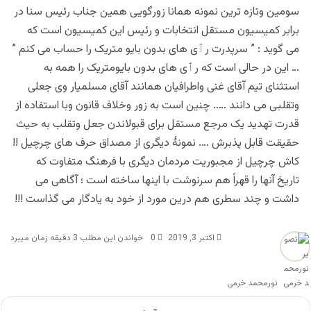
سومین وتازه ترین نمونه همانا زورگویی همین جناب رئیس سنا در
برابر کمیسیون ‌مستقل انتخابات و رئیس این کمیسیون است که
می گوید : ” سرپدرت رٲی های بدون بایو متریک را حساب می کنم ”
… این در حالی است که رٲی های بدون بایومتریک را همه به
استثنای تیم آقای غنی واطرافیان همانند آقای مسلمیار وی جعلی
وتقلبی می دانند ….. چنین است به زور وخلاف قانون وبا استفاده از
قدرت تهدید یک مرجع مستقل برای قبولاندن جعل وتقلب به حیث
حقیقت قابل پذبرش …. نمونهٔ دیگری از مصداق حرف های چرچیل !!
کاش چرچیل از مجبوریت مردمان دیگری با فرهنگ متفاوت که
تاریخ آنها را قهراً هم سرنوشت با اینها ساخته است ؛ آگاهی می
داشت و چند‌ سطری هم درین مورد از خود به یادگار می گذاست !!!
اکتبر 3, 2019
0
خواندن این مطلب 3 دقیقه زمان میبرد
نورمحمد خرمی