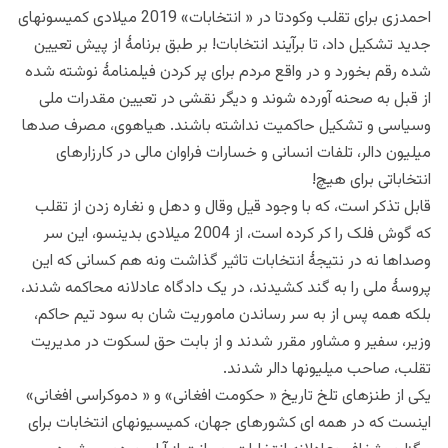
احمدزی برای تقلب وکودتا در « انتخابات» 2019 میلادی کمیسونهای
جدید تشکیل داد، تا برآیند انتخابات! بر طبق برنامۀ از پیش تعیین
شده رقم بخورد و در واقع مردم برای پر کردن فیلمنامۀ نوشته شده
از قبل به صحنه آورده شوند و دیگر نقشی در تعیین مقدرات ملی
وسیاسی و تشکیل حاکمیت نداشته باشند. هیاهوی، مصرف صدها
میلیون دالر، تلفات انسانی و خسارات فراوان مالی در کارزارهای
انتخاباتی برای هیچ!
قابل تذکر است، که با وجود قیل وقال و دهل و نغاره زدن از تقلب
که گوش فلک را کر کرده است، از 2004 میلادی بدینسو، این سر
وصداها نه در نتیجۀ انتخابات تاثیر گذاشت ونه هم کسانی که این
پروسۀ ملی را به گند کشیدند، در یک دادگاه عادلانه محاکمه شدند،
بلکه همه پس از به سر رساندن ماموریت شان به سود تیم حاکم،
وزیر، سفیر و مشاور مقرر شدند و از بابت حق لسکوت در مدیریت
تقلب، صاحب میلیونها دالر شدند.
یکی از طنزهای تلخ تاریخ « حکومت افغانی» و « دموکراسی افغانی»
اینست که در همه ای کشورهای جهان، کمیسیونهای انتخابات برای