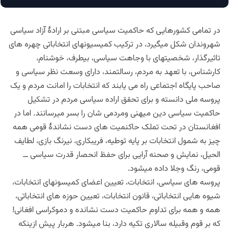
در تمامی کشورهایی که حاکمیت سیاسی مبتنی بر ارادۀ آزاد سیاسی
شهروندان شکل میگیرد، در ترکیب کمیسیونهای انتخاباتی چهره های
تاثیرگذار، شخصیتهای با وجاهت سیاسی، بیطرف، خوشنام،
کارشناس، با تعهد به مردم، رسالتمند، دارای وسعت نظر سیاسی و
صاحب پایگاه اجتماعی راه می یابند که انتخابات را امانت مردم و یک
پروسه ملی دانسته و برای تحقق اراده سیاسی مردم در تشکیل
حاکمیت سیاسی دین میهنی ومردمی شان را بسر میرسانند. اما در
افغانستان در تحت تملک حاکنمیت های دست نشاندۀ قومی همه
چیز به شمول انتخابات بر پایه توطیه، فریبکاری، نیرنگ بازی، لطایف
الحیل، نمایش و صحنه آرایی برای حفظ انحصار قدرت سیاسی ــ
قومی، رنگ وجلا داده میشود.
پروسه های سیاسی، انتخابات، تعیین اعضای کمیسونهای انتخابات،
شیوه هایی انتخاباتی، قانون انتخابات، تعیین حوزه های انتخاباتی،
همه و همه برای تداوم حاکمیت دست نشانده و دموکراسی افغانی!
که بر قوم وقبیله سالاری تکیه دارد، بنا میشود. هربار پیش ازینکه