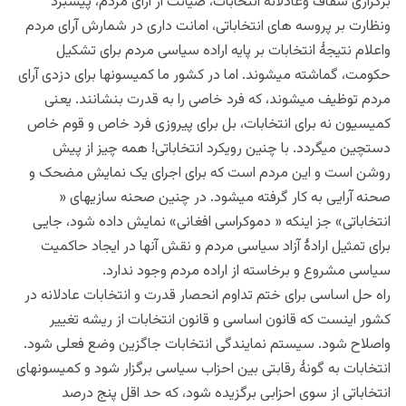
برگزاری شفاف وعادلانه انتخابات، صیانت از آرای مردم، پیشبرد
ونظارت بر پروسه های انتخاباتی، امانت داری در شمارش آرای مردم
واعلام نتیجۀ انتخابات بر پایه اراده سیاسی مردم برای تشکیل
حکومت، گماشته میشوند. اما در کشور ما کمیسونها برای دزدی آرای
مردم توظیف میشوند، که فرد خاصی را به قدرت بنشانند. یعنی
کمیسیون نه برای انتخابات، بل برای پیروزی فرد خاص و قوم خاص
دستچین میگردد. با چنین رویکرد انتخاباتی! همه چیز از پیش
روشن است و این مردم است که برای اجرای یک نمایش مضحک و
صحنه آرایی به کار گرفته میشود. در چنین صحنه سازیهای «
انتخاباتی» جز اینکه « دموکراسی افغانی» نمایش داده شود، جایی
برای تمثیل ارادۀ آزاد سیاسی مردم و نقش آنها در ایجاد حاکمیت
سیاسی مشروع و برخاسته از اراده مردم وجود ندارد.
راه حل اساسی برای ختم تداوم انحصار قدرت و انتخابات عادلانه در
کشور اینست که قانون اساسی و قانون انتخابات از ریشه تغییر
واصلاح شود. سیستم نمایندگی انتخابات جاگزین وضع فعلی شود.
انتخابات به گونۀ رقابتی بین احزاب سیاسی برگزار شود و کمیسونهای
انتخاباتی از سوی احزابی برگزیده شود، که حد اقل پنج درصد