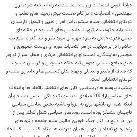
درامۀ قومی انتصابات زیر نام انتخابات! به راه انداخته شود، برای
مهندسی « انتخابات » در گام نخست پیش زمینه های تقلب و
کودتای انتخاباتی چیده میشود. این امر از تغییر و تبدیل کارمندان
بلند پایه حکومت مرکزی، تا جابجایی های گسترده در مقامهای
محلی قدرت دولتی به سود مهره ای مورد نظر و حد اکثر به نفع تیم
حاکم را در بر میگیرد. در هر انتخابات دوره ای ریاست جمهوری و
مجلس نمایندگان، کمیسونهای انتخاباتی مرکزی و محلی سر از نو وبر
طبق منافع سیاسی وقومی تیم حاکم دستچین و گزینش میشوند
که هدف از تغییر و تبدیلی و پهره بدلی کمیسیونها راه اندازی تقلب و
کودتای انتخاباتی است.
پیشبرد پروسه های سیاسی، کارزارهای انتخابتی، اتحاد ها و ائتلاف
های سیاسی از2004 میلادی بدینسو یک ویژگی اساسی داشته و آن
اینکه همه ای تلاشها برای به انزوا وحاشیه نشین ساختن سیاسی
تاجیکان متمرکز بوده است. روندهای سیاسی شکل گرفته پس از
بن، در واقع در کنار جنگ خونین طالبان علیه جامعه و ترورهای
زنجیره ای تعداد زیادی از رهبران وفرماندهان تاجیک تبار، بایک اتحاد