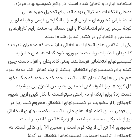
استفاده ابزاری و ناجایز شده است. در واقع کمیسیونهای مرکزی
ومحلی انتخابات دستپاکی بوده اند، برای تحمیل مهره هایی
استخباراتی کشورهای خارجی از سران الیگارشی قومی و قبیله ای بر
گردۀ مردم زیر نام انتخابات؟! و این مساله به سنت رایج کارزارهای
سیاسی و انتخاباتی در کشور تبدیل شده است.
یکی از شگفتی های انتخابات « افغانی» اینست، که مدعیان قدرت و
کاندیدان انتخابات ریاست جمهوری، خود گماشته های شانرا به
کمیسیونهای انتخاباتی فرستادند. یعنی کاندیدان و افراد دست چین
شده برای کمیسیونهای انتخاباتی بیشتر از یک قماش اند، که به سود
هم حزبی ها وکاندیدان تقلب کنند« خود کوزه ، خود کوزه گر وخود
گل کوزه ». چرا اشرف غنی احمدزی به چنین اختراع بی پیشینه
دست زد؟ برای اینکه او به راحتی میتوانست با بکار گیری ازین شیوه
تاجیکان را از عضویت در کمسیونهای انتخاباتی محروم کند. زیرا در
پی قومی سازی تمام نهاد های ملی، بائیست کمیسیونهای انتخاباتی
نیز از تاجیکان تصفیه میشدند. از زمرۀ 18 تن کاندید ریاست
جمهوری 14 تن آن از یک قوم است و همین 14 رای کافی است، که
تاجیکان از ترکیب اجتماعی کمیسونهای انتخاباتی به گونۀ