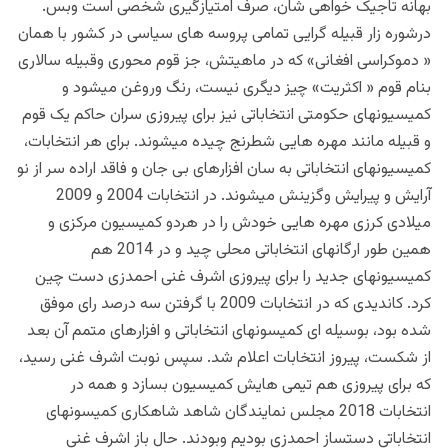
بهانه تاجیک خواهی شان، صرف امتیازگیری شخصی است وبس.
درشوره زار قبیله گرایی تمامی پروسه های سیاسی در کشور با همان
« دموکراسی افغانی» که در ماهیتش، جز قوم محوری وقبیله سالاری
بنام قوم « اکثریت» چیز دیگری نیست، رنگ وروغن میشود و
کمیسیونهای حکومتی انتخاباتی نیز برای پیروزی سران حاکم یک قوم
و قبیله مانند مهره هایی شطرنج چیده میشوند. برای هر انتخابات،
کمیسیونهای انتخاباتی به سان افزارهای بی جان و فاقد اراده سر از نو
آرایش و پیرایش وگزینش میشوند. در انتخابات 2004 و 2009
میلادی کرزی مهره هایی خودش را در هردو کمیسیون مرکزی و
همین طور ارگانهای انتخاباتی محلی چید و در 2014 هم
کمیسیونهای جدید را برای پیروزی اشرف غنی احمدزی دست چین
کرد. کاندیدی که در انتخابات 2009 با گرفتن سه درصد رای موفق
شده بود، بوسیله ای کمیسونهای انتخاباتی و افزارهای متمم آن بعد
از شکست، پیروز انتخابات اعلام شد. سپس نوبت اشرف غنی رسید،
که برای پیروزی هم تیمی هایش کمیسیون بسازد و همه در
انتخابات 2018 مجلس نمایندگان شاهد شاهکاری کمیسونهای
انتخاباتی دستساز احمدزی بودیم وبودند. حال باز اشرف غنی