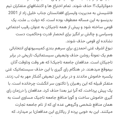
دموکراتیک؟! حذف شوند. تمام اختراع ها و اکتشافهای متفکران تیم
فاشیستی به مدیریت وایسرای افغانستان جناب خلیل زاد از 2001
بدینسو به این مساله معطوف بوده است، که دولت ــ ملت، یک
قومی ساخته شود و پیش از همه تاجیکان به عنوان رقیب اجتماعی
وسیاسی و چالش بر انگیز برای انحصار قدرت وحاکمیت دست
نشانده ای قومی حذف شوند.
نبوغ اشرف غنی احمدزی برای سرهم بندی کمیسیونهای انتخاباتی
هم یک نمونۀ روشن حذف وتبعیض سیستماتیک تاریخی در برابر
تاجیکان است. مدافعان جامعه تاجیک! که هر وقت وناوقت آذان
بیموقع میدهند، در هنگام رای گیری با این حذف سیستماتیک غنی
یکسره خاموش ماندند و در برابر این تبعیض آشکار مهر به لب زدند.
متفکر قبیله که این رهبران را تاکنون سر انگشت چرخانده است، با
یک پیش پرداخت، که آنرا نیز بعدا حذف کرد، مدافعان را درزمان رای
گیری خاموش ساخت و گویا منافع جامعه تاجیک مساوی است به
همان منافع شخصی وگروهی عده ای که از نام جامعه تجارت
میکنند. این به خوبی پرده از ریاکاری این مدافعان! بر میدارد، که