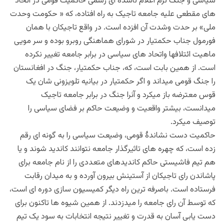
سیاسی و جنگ نرم اعلام ناشده ای رسمی حاکمیت قومی در اتحاد
های مقطعی علیه جامعه تاجیک به راه افتاده، که « حکومت وحدت
ملی» بر حدت وشدت آن افزده است. در واقع تاجیکان با همان
فورمول جناب حکمتیار در شورای هماهنگی روبرو بوده و سر مویی
ماهیت ائتلافها واتحاد های سیاسی در برابر جامعه تغییر نکرده
است. از همین بابت است، که، جناب حکمتیار، جنگ در افغانستان
را جنگ قومی میداند و اگر حکمتیار در بیانیه تلویزونی شان یک
قوس معترضه باز میکرد و آنرا جنگ در برابر جامعه تاجیک
میدانست، بیشتر واقعیت و وضیعت حاکم بر فضای سیاسی را
توصیف میکرد.
حاکمیت دست نشاندۀ قومی، وضیعت سیاسی را به گونه ای رقم
زده است، که چهره های تاثیرگذار جامعه نتوانند کاندید شوند و یا
هم تیم فاشیستی حاکم کاندیدهای متعددی را از نام جامعه برای
پاشاندن رای تاجیکان از آستینش بیرون آورده و به میدان رقابت
فرستاده است. باصرفه ترین راه دیگر کمیسیون سازی دوره ای است،
که توسط آن رای جامعه را میدزدند. از همین شیوه ها تاکنون برای
دست یابی آسان به قدرت و تغییر نتیجه انتخابات به سود یک تیم