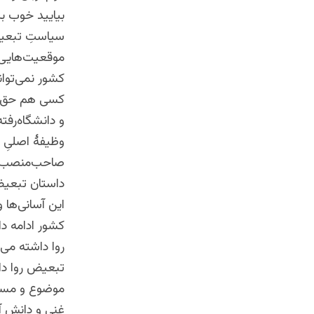
بیایید خوب بی
سیاستِ تبعیض‌
موقعیت‌هایی 
کشور نمی‌توان
کسی هم حق ند
و دانشگاه‌رفت
وظیفۀ اصلیِ ه
صاحب‌منصب‌ها
داستان تبعیض 
این آسانی‌ها 
کشور ادامه دا
روا داشته می‌
تبعیض روا د
موضوع و مسالۀ
غنی و دانش آن