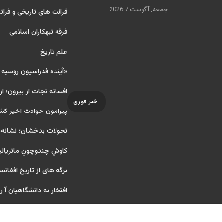
جمعه, آگوست 7 2026
قرائت های تاریخی و فراتا
فرقه تبهکاران اسلامی
علم تاریخ
«آینده فدراسیون روسیه
افسانه نجات از بیرون؛ از
خبر فوری
پیرامون حوادث اخیر کش
تحولات بدخشان؛ نشانه‌ه
کاوشِ چندو‌چونِ ماتریال
برگه های از تاریخ افغانس
افتخار به دانشگاهیان آ ریای