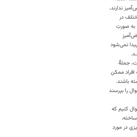
میز ندارند،
ختلف در
 به صورتِ
‌آمیزِ
یدا نمی‌شود
ت، جملۀ
 افراد ممکن
ته باشند.
ال را بپرسند
وال کنیم که
ساخته،
زی در مورد