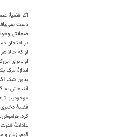
اگر قضیۀ عصم
دست نمی‌یافت
ضمانتی وجود د
در امتحان دس
او که حالا هر
او ـ برای این
اندازۀ مرگِ 
بدون شک اگر 
آینده‌اش به گ
موجودیتِ تبع
قضیۀ دختری که
کرد، فراموش‌
عادلانۀ قدرت 
قوم، زبان و 