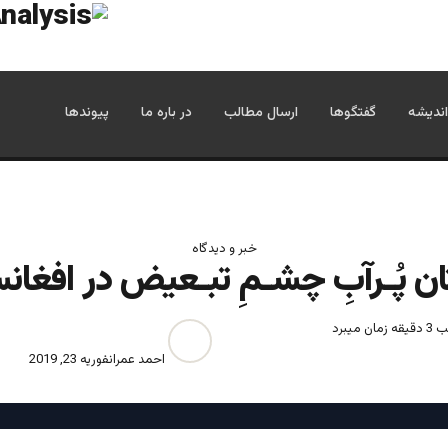
اندیشه
گفتگوها
ارسال مطالب
در باره ما
پیوندها
خبر و دیدگاه
ن پُـرآبِ چشـمِ تبـعیض در افغان
میبرد
احمد عمران
فوریه 23, 2019