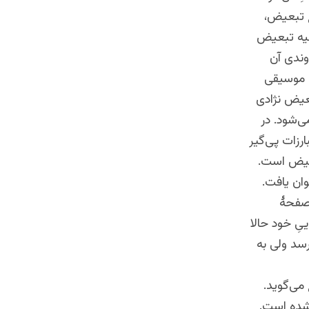
ع تبعیض،
لیه تبعیض
وندی آن
ع موسیقی
بعیض نژادی
‌شود. در
ارزات پی‌گیر
بعیض است.
وان یافت.
 صفحۀ
ییِ خود حالا
رسد ولی به
 می‌گوید.
 شده است.