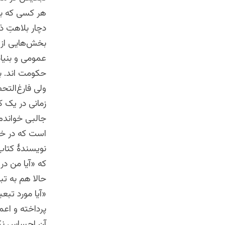
هر کسی که با
دچار بلاهتِ 
بخش‌هایی از ح
عمومی و بنیاد
حکومت اند. به
ولی فارغ‌التحصیلان صنفِ ۱۲ یک قوم می‌توان
زمانی در یک 
جالبی خواندم.
است که در خدم
نویسندۀ کتاب 
که «آیا من د
حالا هم به تب
«آیا مورد تبع
پرداخته و اعم
آن احساس نکن