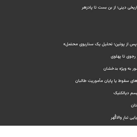
ریخی دینی؛ از بن بست تا پادزهر
 پس از پوتین؛ تحلیل یک سناریوی محتمل»
 رجوی تا پهلوی
ور به ویژه بدخشان
ای سقوط یا پایان مأموریت طالبان
یسم دیالکتیک
تان
ی تبارِ والاگُهر