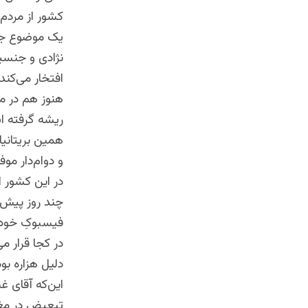
کشور از مردم 
یک موضوع جه
نژادی و جنسیت
افتخار می‌کن
هنوز هم در میا
ریشه گرفته ا
همین بریتانیا
و دوام‌دار مو
در این کشور ا
چند روز پیش ا
فیسبوکِ خود نو
در کجا قرار م
دلیل هزاره بو
این‌که آقای غن
تبعیض در مغز 