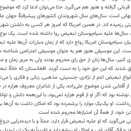
قربانی گرفته و هنوز هم می‌گیرد. حتا می‌توان ادعا کرد که موضو
انی است. سال‌های سال شهروندانِ کشورهای پیشرفتۀ جهان ع
ی رزمیده اند. در همین امریکا که امروز هر کسـی به داشتن شهر
د، سال‌ها علیه سیاه‌پوستان تبعیض روا داشته شده است. یک نو
ن سیاه‌پوستانِ امریکا رواج دارد که از زمان مبارزاتِ آن‌ها علیه ت
ست. این موسیقی هنوز هم به عنوان موسیقی اعتراضی شناخته می
ی کبیر، سال‌ها زنان از حق رای محروم بودند ولی به مرور زمان و مب
فق شدند که این حقِ خود را به دست آورند. افغانستان که خانۀ ت
نواع تبعیض اعم از نژادی، جنسیتی، مذهبی، زبانی و فکری را می‌ت
ز آفتابی شدنِ موضوع علی‌زاده، یکی از شاعرانِ معروفِ هزاره در
شته بود که اگر او از قوم هزاره نمی‌بود، با این‌همه دانش و توانا
ی‌داشت. او یک‌یکِ موارد را برشمرده بود که امکان داشت به آن‌ها ب
دن خود، از همۀ آن امتیازها محروم شده است.
ی می‌گوید که او علیه تبعیض قرار دارد، عملاً و با دیده‌درایی دروغ
و فکرِ آقای غنی و امثالِ او ریشه دارد و تقریباً به یک ژن تبدیل