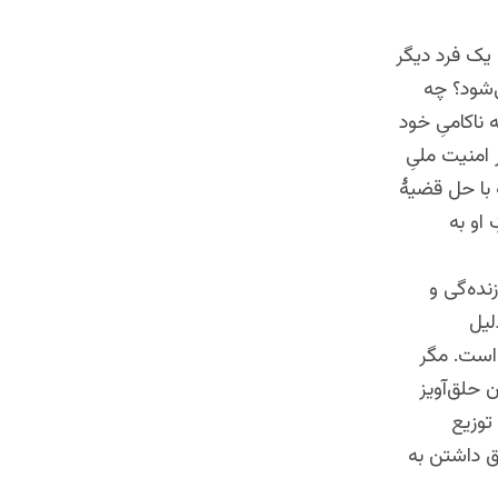
یک فرد دیگر
‌شود؟ چه
ناکامیِ خود
امنیت ملیِ
ه با حل قضیۀ
 او به
ده‌گی و
لیل
 است. مگر
 حلق‌آویز
توزیع
لق داشتن به