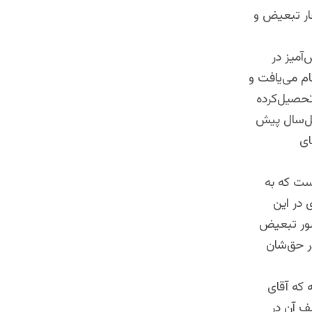
چار تبعیض و
آمیز در
م می‌یافت و
حصیل‌کرده
هل‌سال پیش
ای
ست که به
 در این
کشور تبعیض
در حق‌شان
 که آقای
ِ آن در