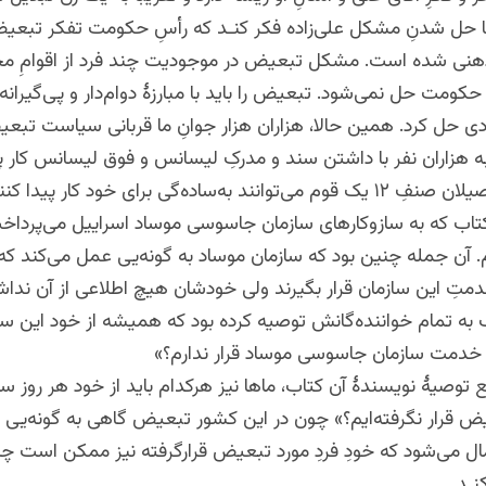
 حل شدنِ مشکل علی‌زاده فکر کنـد که رأسِ حکومت تفکر تبعیض‌آ
ذهنی شده است. مشکل تبعیض در موجودیت چند فرد از اقوامِ م
کومت حل نمی‌شود. تبعیض را باید با مبارزۀ دوام‌دار و پی‌گیرانه
ی حل کرد. همین حالا، هزاران هزار جوانِ ما قربانی سیاست تبعیض
 هزاران نفر با داشتن سند و مدرکِ لیسانس و فوق لیسانس کار پ
ند به‌ساده‌گی برای‌ خود کار پیدا کننـد.
کتاب که به سازوکارهای سازمان جاسوسی موساد اسراییل می‌پرداخ
 آن جمله چنین بود که سازمان موساد به گونه‌یی عمل می‌کند که
تِ این سازمان قرار بگیرند ولی خودشان هیچ اطلاعی از آن نداش
به تمام خواننده‌گانش توصیه کرده بود که همیشه از خود این سو
ر خدمت سازمان جاسوسی موساد قرار ندارم؟»
ع توصیۀ نویسندۀ آن کتاب، ماها نیز هرکدام باید از خود هر روز س
یض قرار نگرفته‌ایم؟» چون در این کشور تبعیض گاهی به گونه‌یی 
ال می‌شود که خودِ فردِ مورد تبعیض قرارگرفته نیز ممکن است چی
ـد.