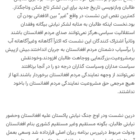
طالبان وبازنویسی تاریخ جدید برای این لشکر تاج شکن وتاجگذار.
کمترین نقص این نشست در واقع “غیر” بین الافغانی بودن آن
بود.نخست اینکه طالبان به مثابه لشکر نیابتی بیگانه وفقدان
استقلالیت سیاسی،هرگز نمی‌توانند صدای مردم افغانستان باشند
وثانیأ اشتراک کنندگان این نشست که اکثرأ آگاهانه وغیرآگاهانه آب
را برآسیاب دشمنان مردم افغانستان به جریان انداختند،بیش ازپیش
برمشروعیت،بزرگنمایی ووجاهت طالبان افزودند،وخودنقش
سیاست مداران وسیاست گذاران درجه دو را در آنجا برتافتند
نمی‌توانند از وجهه نمایندگی مردم افغانستان برخوردار باشند.انها از
هیچ مرجعی حق مشروعیت نمایندگی مردم افغانستان را باخود
نداشتند.
درین نشست ودر اوج جنگ نیابتی پاکستان علیه افغانستان وحضور
نیابتی طالبان، بگونه مستقیم وغیر مستقیم کشوری بنام افغانستان
ودولت مربوط درتیررس برنامه ریزان اصلی قرارداده شد وسعی بعمل