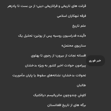
قرائت های تاریخی و فراتاریخی دینی؛ از بن بست تا پادزهر
فرقه تبهکاران اسلامی
علم تاریخ
«آینده فدراسیون روسیه پس از پوتین؛ تحلیل یک
سناریوی محتمل»
افسانه نجات از بیرون؛ از رجوی تا پهلوی
خبر فوری
پیرامون حوادث اخیر کشور به ویژه بدخشان
تحولات بدخشان؛ نشانه‌های سقوط یا پایان مأموریت
طالبان
کاوشِ چندو‌چونِ ماتریالیسم دیالکتیک
برگه های از تاریخ افغانستان