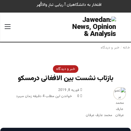
افتخار به دانشگاهیان آ ریایی تبارِ والاگُهر
جستجو برای
منو
خانه
/
خبر و دیدگاه
خبر و دیدگاه
بازتاب نشست بین الافغانی درمسکو
فوریه 8, 2019
0
خواندن این مطلب 4 دقیقه زمان میبرد
محمد عارف عرفان