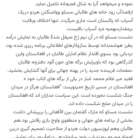
نموده و میخواهد آنرا به شکل فجیعانه تکمیل نماید.
ازقضا،آب رود خانه های طالبانی مسکو وواشنگتن هردو دریک
آسیاب که پاکستان است جاری میگردد. تنها اختلاف ورقابت
برمقدارسهمیه مزد آسیاب باقیست.
نشست مسکو که در آن نیم رُخ صیقل شدهٔ طالبان به نمایش درآمد
بطرز هوشمندانه توسط سازوکارهای اطلاعاتی برنامه ریزی شده بود،
نردبانی بود بسوی اقتدار نظام امارتی طالبان‌ در افغانستان واین
گذرگاهی بود که باویرایش برگه های خون آلود دفترچه طالبان
،صفحات فریبنده جدید را در پهنه جهانی برای آنها گشایش بخشید.
فقید میر غلام محمد غبار در یکی از برگه های کتاب خود «
افغانستان در مسیر تاریخ »مینویسد: “افغانستان هرگز در میدان
جنگ شکست نخورده است ،این سیاست مداران اند که افغانستان
را در میدان صلح شکست داده اند.
نشست مسکو که مارک گفتمان بین الآفغانی را برپیشانی داشت
بخشی از برنامه های جهانی و منطقوی واوج بازی رقابتی بود.هم
طالبان وهم اپوزسیون دولت هردو از صلاحیت تصمیم گیری درین
اجماع محروم بودند،این خود سازماندهی درامهٔ بود برای نمایش