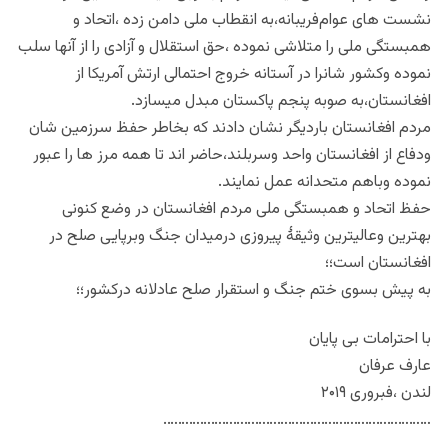
نشست های عوام‌فریبانه،به انقطاب ملی دامن زده ،اتحاد و
همبستگی ملی را متلاشی نموده ،حق استقلال و آزادی را از آنها سلب
نموده وکشور شانرا در آستانه خروج احتمالی ارتش آمریکا از
افغانستان،به صوبه پنجم پاکستان مبدل میسازد.
مردم افغانستان باردیگر نشان دادند که بخاطر حفظ سرزمین شان
ودفاع از افغانستان واحد وسربلند،حاضر اند تا همه مرز ها را عبور
نموده وباهم متحدانه عمل نمایند.
حفظ اتحاد و همبستگی ملی مردم افغانستان در وضع کنونی
بهترین وعالیترین وثیقهٔ پیروزی درمیدان جنگ وبرپایی صلح در
افغانستان است؛؛
به پیش بسوی ختم جنگ و استقرار صلح عادلانه درکشور؛؛
با احترامات بی پایان
عارف عرفان
لندن ،فبروری ۲۰۱۹
……………………………………………………………….