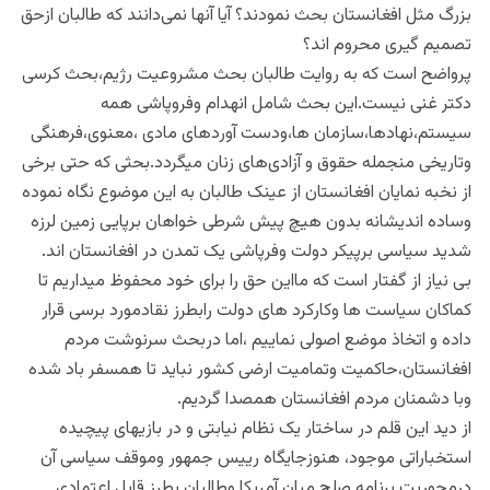
بزرگ مثل افغانستان بحث نمودند؟ آیا آنها نمی‌دانند که طالبان ازحق
تصمیم گیری محروم اند؟
پرواضح است که به روایت طالبان بحث مشروعیت رژیم،بحث کرسی
دکتر غنی نیست.این بحث شامل انهدام وفروپاشی همه
سیستم،نهادها،سازمان ها،ودست آوردهای مادی ،معنوی،فرهنگی
وتاریخی منجمله حقوق و آزادی‌های زنان میگردد.بحثی که حتی برخی
از نخبه نمایان افغانستان از عینک طالبان به این موضوع نگاه نموده
وساده اندیشانه بدون هیچ پیش شرطی خواهان برپایی زمین لرزه
شدید سیاسی برپیکر دولت وفرپاشی یک تمدن در افغانستان اند.
بی نیاز از گفتار است که مااین حق را برای خود محفوظ میداریم تا
کماکان سیاست ها وکارکرد های دولت رابطرز نقادمورد برسی قرار
داده و اتخاذ موضع اصولی نماییم ،اما دربحث سرنوشت مردم
افغانستان،حاکمیت وتمامیت ارضی کشور نباید تا همسفر باد شده
وبا دشمنان مردم افغانستان همصدا گردیم.
از دید این قلم در ساختار یک نظام نیابتی و در بازیهای پیچیده
استخباراتی موجود، هنوزجایگاه رییس جمهور وموقف سیاسی آن
درمحوریت برنامه صلح میان آمریکا وطالبان بطرز قابل اعتمادی