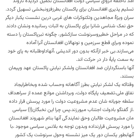
آمد تاحلقه انزوای سیاسی دولت افغانستان تکمیل گردیده تاروند
تسلیم پذیری افغانستان برای پاکستان بطرزفزونبخشی تسهیل گردد.
سران ویژۀ مجاهدین وتکنوکرات های غربی درین نشست یکبار دیگر
حق نمک شناسی شانرا برای پاکستان به اثبات رسانیده ونشان دادند
که در مراحل خطیروسرنوشت سازکشور، چگونه تبرپاکستان را دسته
نموده وبرای قطع سرزمین و نونهالان افغانستان آنرا آماده
می‌سازند.بی خبر ازآنکه بدون دور اندیشی ،آنهاداوطلبانه به پای خود
به سمت پایهٔ دار در حرکت اند‌.
آنها باسنگرداران ضد افغانستان ولشکر نیابتی پاکستان عهد وپیمان
بستند.
وقتاکه یک لشکر نیابتی بطرز آگاهانه وحساب شده وبخاطرایجاد
نفاق ملی،تضعیف پایگاه دولت، وبرداشتن موانع عمده از سراهداف
سلطه جویانه شان عدم مشروعیت دولت را مورد پرسش قرار داده
،از گفتگو بادولت اجتناب میورزند،پس چرا این نخبگان(!) سیاسی
مان مشروعیت طالبان وحق نمایندگی آنها بنام شهروند افغانستان
را مورد پرسش قرارنداده وبدون توجه به بلانس سیاسی موجود ،با
آنهابطور یکسان دور یک میز نشسته وحول سرنوشت یک کشور