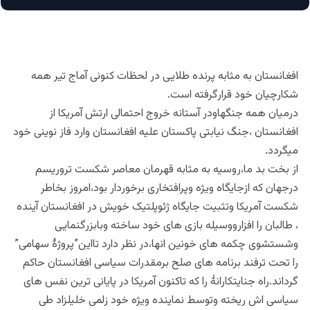
افغانستان به مثابه پرنده طلایی در لحظات کنونی آماج تیر همه
شکارچیان خود قرارگرفته است.
درمیان همه جنگهاودر آستانه خروج احتمالی ارتش آمریکا از
افغانستان ،جنگ نیابتی پاکستان علیه افغانستان وارد فاز نوینی خود
میگردد.
از بخت بد ما،روسیه به مثابه قهرمان معاصر شکست تروریسم
درجهان که ازجایگاه ویژه وپرافتخاری برخوردار بود،امروز بخاطر
شکست آمریکا وتثبیت جایگاه ژئوپلتیک خویش در افغانستان آینده
، طالبان را افزارووسیله بازی های خود ساخته وبابزرگنمایی
وشستشوی چکمه های خونین انها،در نظر دارد تااین”پروژهٔ سهامی”
را تحت ترفند برنامه های صلح برمقدرات سیاسی افغانستان حاکم
گرداند.راه جنایتکارانۀ را که تاکنون آمریکا در پایانی ترین نفس های
سیاسی اش ریخته وتوسط نماینده ویژه خود زلمی خلیلزاد طی