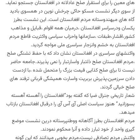
های معین را برای استقرار صلح عادلانه در افغانستان جستجو نماید.
از سوی دیگر نشست مسکو حاکی چرخش نوین در همسوی بادید
گاه های میهندوستانه مردم افغانستان است. این نشست بطرز
یکسان ودرسراسر افغانستان ،درمیان همه اقوام ،قبایل و مذاهب
کشور،اقشار،طبقات ،سازمانها واحزاب سیاسی واکثریت قاطع مردم
افغانستان به خشم وانزجار سراسری ملی مواجه گردید.
واکنشهای سراسری در افغانستان نشان داد که با حفظ تشنگی صلح
،مردم افغانستان صلح ذلتبار واسارتبار را نمی پذیرند.جامعه حاضر
نیست تا برای صلح کذایی قیمت بزرگ را متحمل شده ،با ازدست
دادن سرزمین،پذیرش بربریت واسارت همیشگی قربانی ترفند های
صلح خیالی گردند.
شعار تاریخی جنرال ضیا که گفته بود”افغانستان را آهسته آهسته
بسوزانید” هنوز سیاست اصلی آی آس آی را درقبال افغانستان بازتاب
میدهد.
مردم افغانستان بطرز آگاهانه ووطنپرستانه درین نشست موضع
گیری واحد از خود تبارز داده و آنرا محکوم نمودند.
واکنش مردم تصادفی نیست،مردم بخوبی میدانند که این گونه