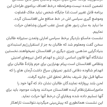
تضمین کننده نیست،وهرلحظه درخط اهداف برناموی طراحان این
برنامه قابل تغییر است.لذا جایگاه شخص نباید ملاک قضاوت
وموضع گیری سیاسی اش در خط منافع ملی افغانستان گردد.
ما نباید به سان زنبور های عسل عقب امیران وشاهان حرکت
نماییم.
نشست ماسکو باردیگر برخط سیاسی امارتی وتمدن ستیزانه طالبان
سخن گفت ومعلوم شد که طالبان به جز از استقراررژیم استبدادی
بنیادگرایی مذهبی چیزی دیگری در افغانستان نمیخواهند.نخستین
نشانگاه آنها قانون اساسی ،ارتش و انهدام کامل نیروهای امنیتی
ونظامی افغانستان است.پیام بهترازین برای عزم وارادهٔ طالبان برای
انهدام شالوده دفاعی کشور نمیتوان سراغ داشت.آرمان های را که
سالها قبل نواز شریف بخاطر تحقق اش جایزه گرفت.
لحن بلند پروازانه نمایندگان طالبان نشان داد که آنها خود را
ماموراستقرارنظام آینده افغانستان میدانند ودولت موجود باید برای
آنها تسلیم داده شده وبقایای آن درخط آنها حرکت نماید.
این نشست همانطوری که پیش‌بینی میگردید،نتوانست تاراهکار