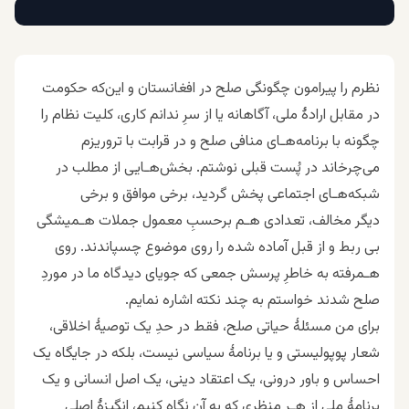
نظرم را پیرامون چگونگى صلح در افغانستان و این‌که حکومت
در مقابل ارادۀ ملى، آگاهانه یا از سرِ ندانم کارى، کلیت نظام را
چگونه با برنامه‌هـاى منافى صلح و در قرابت با تروریزم
مى‌چرخاند در پُست قبلى نوشتم. بخش‌هـایى از مطلب در
شبکه‌هـاى اجتماعى پخش گردید، برخی موافق و برخی
دیگر مخالف، تعدادى هـم برحسبِ معمول جملات هـمیشگى
بی ربط و از قبل آماده شده را روى موضوع چسپاندند. روی‌
هـمرفته به خاطرِ پرسش جمعى که جویاى دیدگاه ما در موردِ
صلح شدند خواستم به چند نکته اشاره نمایم.
براى من مسئلهٔ حیاتى صلح، فقط در حدِ یک توصیۀ اخلاقى،
شعار پوپولیستى و یا برنامۀ سیاسى نیست، بلکه در جایگاه یک
احساس و باور درونى، یک اعتقاد دینى، یک اصل انسانى و یک
برنامۀ ملى از هـر منظرى که به آن نگاه کنیم، انگیزهٔ اصلى