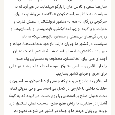
سا‌ل‌‍هـا سعى و تلاش مان را بازگو می‌نماید. در غیرِ آن، نه به
سیاست به خاطرِ سیاست کردن علاقه‌مند می‌باشم، نه براى
سرگرمى روزگار، نه هم به منظورِ فرونشاندن عطش قدرت و
منزلت، و یا کینه توزى، انتقام‌کشى، قوم‌پرستى و باندبازى‌هـا و
روزمره‌گى‌هـاى بى‌معنى و مسخره بازى‌هـایى‌‌که به نام
سیاست در کشور ما جریان دارند. باوجودِ مخالفت‌هـا، موانع و
بیهـوده انگاشتن‌هـا، سالهـاست هـمهٔ تلاشم را تحتِ عنوان
آجنداى ملى براى افغانستان، معطوف به دستیابى یک صلح
پایدار، واقعى و اساسى متمرکز نموده ام تا خدابخواهـد تهـدابى
براى امروز و فرداى کشور بسازیم.
اما وقتى به وضوح می‌بینم که جمعى از دولتمردان، سیاسیون و
حلقات داخلى یا خارجى در کمال بى احساسى و بى مروتى تمام
تحت عنوان صلح برنامه‌هایى را روی دست می‌گیرند که به گونۀ
آشکارا در مغایرت با ارزش های صلح، مسبب اصلى استمرارِ درد
و رنج بى پایان مردم ما و جنگ در کشور می شوند، نمیتوانم