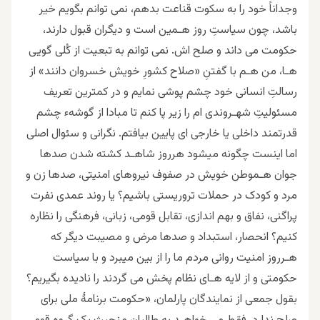
وجداناً خود را به سکوت قناعت بدهم، نمی توانم بگویم خیر
باشد، چون سیاستِ روز هـمین است و دیگران قبول دارند،
حکومت می داند و صلح اش. نمی توانم به تبعیت از کُلی گویى
هـا، من هـم با گفتنِ «صلاح کشورِ خویش خسروان دانند» از
رسالتِ انسانی خود چشم پوشی نمایم و در کمترین تعریف
مسئولیتِ شهـروندى ام را زیر پا کنم تا مبادا از گوشهء چشم
قدرتمند داخلى یا خارجى اى پایین بیافتم. نگرانى و سئوال اصلى
اما اینست چگونه میشود هرروز شاهـد کشته شدن صدها
جوان هـموطن خویش در صفوف نیروهای امنیتی، صدها زن و
مرد و کودک در حملات تروریستى باشیم؟ یا روند عمدى نفرت
پراگنى، نفاق و بهم اندازی، تقابل قومی، زبانی، فرهنگی را نظاره
کنیم؟ انحصار، استبداد و صدها مرض و مصیبت دیگر که
هـرروز امنیت روانى مردم ما را از بین میبرد و با سیاست
حکومتی و از لایه هـاى نظام پخش می گردند را نادیده بگیریم؟
بقول جمعى از نمایندگان پارلمان، «حکومت برنامهٔ ملى براى