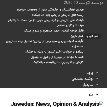
دوشنبه, آگوست 10 2026
فردای افغانستان و چگونگی عبور از وضعیت موجود
ریشه‌های تاریخی و زبانی واژه «تاجیک»
قرائت های تاریخی و فراتاریخی دینی؛ از بن بست تا پادزهر
فرقه تبهکاران اسلامی
قابل توجه آقایان احمد مسعود و قیوم ملنک
علم تاریخ
خبر فوری
«آینده فدراسیون روسیه پس از پوتین؛ تحلیل یک سناریوی
محتمل»
پیرامون حوادث اخیر کشور به ویژه بدخشان
افسانه نجات از بیرون؛ از رجوی تا پهلوی
کاوشِ چندو‌چونِ ماتریالیسم دیالکتیک
ورود
نوشته تصادفی
سایدبار
منو