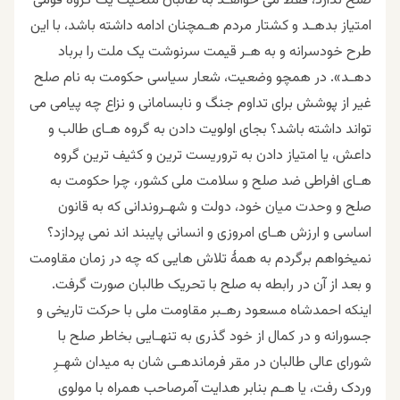
صلح ندارد، فقط می خواهـد به طالبان منحیث یک گروه قومى
امتیاز بدهـد و کشتار مردم هـمچنان ادامه داشته باشد، با این
طرح خودسرانه و به هـر قیمت سرنوشت یک ملت را برباد
دهـد». در همچو وضعیت، شعار سیاسى حکومت به نام صلح
غیر از پوشش برای تداوم جنگ و نابسامانی و نزاع چه پیامى می
تواند داشته باشد؟ بجای اولویت دادن به گروه هـاى طالب و
داعش، یا امتیاز دادن به تروریست ترین و کثیف ترین گروه
هـاى افراطى ضد صلح و سلامت ملى کشور، چرا حکومت به
صلح و وحدت میان خود، دولت و شهـروندانى که به قانون
اساسى و ارزش هـاى امروزى و انسانى پایبند اند نمى پردازد؟
نمیخواهم برگردم به همۀ تلاش هایی که چه در زمان مقاومت
و بعد از آن در رابطه به صلح با تحریک طالبان صورت گرفت.
اینکه احمدشاه مسعود رهـبر مقاومت ملى با حرکت تاریخى و
جسورانه و در کمال از خود گذرى به تنهـایى بخاطر صلح با
شوراى عالى طالبان در مقر فرماندهـى شان به میدان شهـرِ
وردک رفت، یا هـم بنابر هدایت آمرصاحب همراه با مولوی