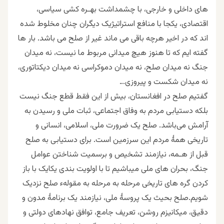
های داخلی و خارجی، با چشمداشت بهـره کشى سیاسی،
اقتصادی، یکجا با منافع استراتیژیک دیگران چنان مخلوط شده
اند که در اخیر هرچه باقی می ماند غیر از صلح می باشد. بار ها
گفته ایم که تا هنوز هیچ میدانی مربوط ما نیست، نه میدان
جنگ نه میدان صلح، نه میدان دموکراسی نه میدان دیکتاتوری،
نه میدان شکست و پیروزى…
گفتیم صلح در افغانستان، بیش از این فقط قطع جنگ نیست
بلکه دستیابی مردم به وفاق اجتماعی، ثبات ملی و رسیدن به
آرامش می‌باشد. صلح یک ضرورت ملی، اسلامى، انسانی و
تاریخى همۀ مردم این سرزمین است. برای دستیابی به صلح
قبل از هـمه، نیازمند تشخیص و برسمیت شناختن عوامل
جنگ، بحران های ملی میباشیم تا با اولویت بندی یکایک با باز
کردن گره های تاریخی مرحله به مرحله به مقولهء صلح نزدیک
شویم.صلح بحیث یک پروسۀ ملی، نیازمند یک برنامۀ مدون و
دقیق، میکانیزم روشن، تعریف جامع، توافق نهادهای دولتی و