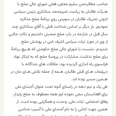
صاحب عطالرحمن سلیم معاون فعلی شورای عالی صلح با
هـیأت طالبان به ریاست شیرمحمد ستانکزى رئیس سیاسی
کنونی تحریک طالبان در سویس روی برنامۀ صلح مذاکره
نمودیم. بارِ دیگر بر اساس شناخت قبلى با آقای ستانکزى چند
سال قبل در شارجه در بابِ صلح صحبتى داشتیم و نکاتِ جالبی
از وی در موردِ نیات سیاسی اشرف غنی در پوشش صلح
شنیدم. نشست با شورای عالی صلح حکومتی که هـیچ برنامۀ
برای صلح نداشت، مشارکت در پروسهٔ صلح که به ابتکار نهاد
فرانسوی راه اندازى گردیده بود، ملاقات های جداگانه با
دیپلمات هـاى قبلی طالبان، هـمه از جمله تلاش هـای مان در
هـمین مسیر بوده اند.
طى یک و نیم دهه در راستاى آنچه تحت عنوان آجندای ملی
برای افغانستان سعی نموده ایم همه معطوف به صلح پایدار،
وفاق اجتماعى، ثبات ملى، وحدت و همگرایی بوده است. از
همین جهت کتابی را به نام آجندای ملی با آسیب شناسی