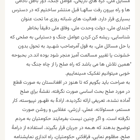
مسایل ملی، گره های تاریخی، عوامل جنگ، دور باطل ناکامی
ها و راه بیرون رفت سالهـا قبل منتشر ساختیم که در دسترس
بسیارى قرار دارد. فعالیت های شبانه روزی ما تحت عنوان
آجنداى ملى، دولت وحدت ملى، وفاق ملی دقیقاً بخاطر
شناسایى، ریشه کن کردن عوامل جنگ و دستیابى به صلحى که
با حل مسائل ملى، به قول آمرصاحب شهـید به تحول بدون
خشونت یا تغییرِ مسالمت آمیز منجر شود بوده اند.در بحبوحه
ٔهمین تلاش ها می باشد که راه صلح را از چاه جنگ به
خوبی میتوانیم تفکیک مىینماییم.
به صراحت باید بگویم که تا هنوز در افغانستان به صورت قطع
در مورد صلح بحث اساسی صورت نگرفته، نقشۀ برای صلح
آماده نشده، تعریفى ارائه نگردیده، ارادۀ به ظهـور نپیوسته، کار
مستمر، مسئولانه، عملی، ارزشى، عقلایی و روشن صورت
نگرفته است. و اگر چنین نیست بفرمایند حکومتیان به مردم
توضیح بدهند که هـمه در جریان قرار بگیرند. استفاده از درامۀ
صلح، مظلوم نمایی، فرافکنی حکومتیان، راه اندازی نمایشنامه